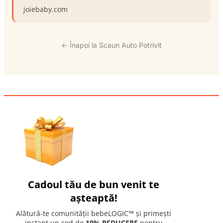
joiebaby.com
← Înapoi la Scaun Auto Potrivit
Cadoul tău de bun venit te
așteaptă!
Alătură-te comunității bebeLOGIC™ și primești
instant un cod de
10% REDUCERE
pentru