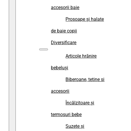
accesorii baie
Prosoape și halate
de baie copii
Diversificare
Articole hrănire
bebeluși
Biberoane, tetine si
accesorii
Încălzitoare și
termosuri bebe
Suzete și