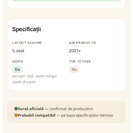
Specificații
LAYOUT SCAUNE
ANI PRODUCȚIE
5-seat
2007+
ISOFIX
TOP TETHER
Da
Nu
pasager față, spate stânga,
spate dreapta
Sursă oficială
— confirmat de producător
Probabil compatibil
— pe baza specificațiilor tehnice