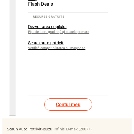
Flash Deals
Dezvoltarea copilului
Fișe de lucru gradiniță și clasele primare
Scaun auto potrivit
Verifică compatibilitatea cu mașina ta
Contul meu
Scaun Auto Potrivit
›
Isuzu
›
Infiniti D-max (2007+)