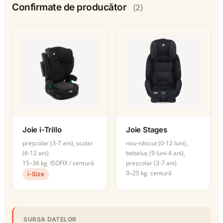
Confirmate de producător
(2)
Joie i-Trillo
Joie Stages
preșcolar (3-7 ani), școlar
nou-născut (0-12 luni),
(6-12 ani)
bebeluș (9 luni-4 ani),
15–36 kg
ISOFIX / centură
preșcolar (3-7 ani)
0–25 kg
centură
i-Size
SURSA DATELOR