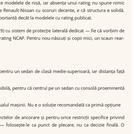
e modelele de nișă, iar absența unui rating nu spune nimic
 Renault-Nissan cu scoruri decente, e că structura e solidă.
portantă decât la modelele cu rating publicat.
9) cu sistem de protecție laterală dedicat — fie că vorbim de
 rating NCAP. Pentru nou-născuți și copii mici, un scaun rear-
pentru un sedan de clasă medie-superioară, iar distanța față
sponibilă, pentru că centrul pe un sedan cu consolă proeminentă
anualul mașinii. Nu e o soluție recomandată ca primă opțiune
ctelor de ancorare și pentru orice restricții specifice privind
 folosește-le ca punct de plecare, nu ca decizie finală. O