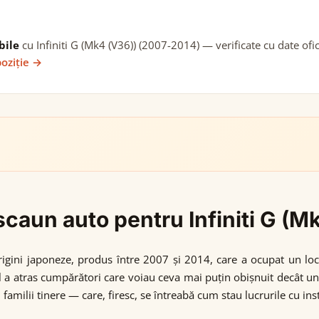
bile
cu Infiniti G (Mk4 (V36)) (2007-2014) — verificate cu date ofic
poziție →
 scaun auto pentru Infiniti G (
rigini japoneze, produs între 2007 și 2014, care a ocupat un lo
ul a atras cumpărători care voiau ceva mai puțin obișnuit decât u
 familii tinere — care, firesc, se întreabă cum stau lucrurile cu ins