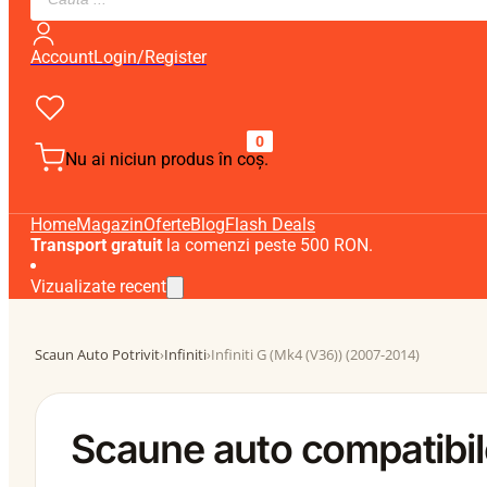
search
Account
Login/Register
0
Nu ai niciun produs în coș.
Home
Magazin
Oferte
Blog
Flash Deals
Transport gratuit
la comenzi peste 500 RON.
Vizualizate recent
Scaun Auto Potrivit
›
Infiniti
›
Infiniti G (Mk4 (V36)) (2007-2014)
Scaune auto compatibile