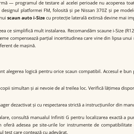
mă — programul de testare al acelei perioade nu acoperea toat
 designul platformei FM, folosită și pe Nissan 370Z și pe modele
unui
scaun auto i-Size
cu protecție laterală extinsă devine mai im
ceea ce simplifică mult instalarea. Recomandăm scaune i-Size (R12
steme compensează parțial incertitudinea care vine din lipsa unui
iferent de mașină.
nt alegerea logică pentru orice scaun compatibil. Accesul e bun 
 copii simultan și ai nevoie de al treilea loc. Verifică lățimea di
ager dezactivat și cu respectarea strictă a instrucțiunilor din m
lare, consultă manualul Infiniti G pentru localizarea exactă a pun
feră adesea pe site-urile lor instrumente de compatibilitate —
rul test care contează cu adevărat.