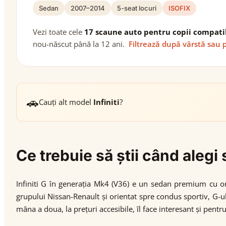
Sedan
2007–2014
5-seat locuri
ISOFIX
Vezi toate cele
17 scaune auto pentru copii compati
nou-născut până la 12 ani.
Filtrează după vârstă sau 
🚗
Cauți alt model
Infiniti
?
Ce trebuie să știi când alegi
Infiniti G în generația Mk4 (V36) e un sedan premium cu o
grupului Nissan-Renault și orientat spre condus sportiv, G-
mâna a doua, la prețuri accesibile, îl face interesant și pentru