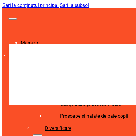
Sari la conținutul principal
Sari la subsol
Magazin
Igienă și Sănătate
Accesorii îngrijire copii
Articole igienă dentară copii
Aspiratoare nazale și accesorii
Cădițe bebe și accesorii baie
Prosoape și halate de baie copii
Diversificare