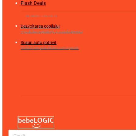
Flash Deals
Dezvoltarea copilului
Fișe de lucru gradiniță și clasele primare
Scaun auto potrivit
Verifică compatibilitatea cu mașina ta
Products