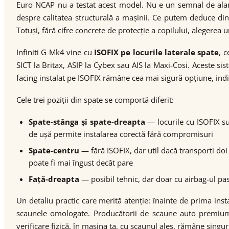
Euro NCAP nu a testat acest model. Nu e un semnal de alar
despre calitatea structurală a mașinii. Ce putem deduce din
Totuși, fără cifre concrete de protecție a copilului, alegerea 
Infiniti G Mk4 vine cu
ISOFIX pe locurile laterale spate
, 
SICT la Britax, ASIP la Cybex sau AIS la Maxi-Cosi. Aceste si
facing instalat pe ISOFIX rămâne cea mai sigură opțiune, ind
Cele trei poziții din spate se comportă diferit:
Spate-stânga și spate-dreapta
— locurile cu ISOFIX su
de ușă permite instalarea corectă fără compromisuri
Spate-centru
— fără ISOFIX, dar util dacă transporti doi
poate fi mai îngust decât pare
Față-dreapta
— posibil tehnic, dar doar cu airbag-ul pas
Un detaliu practic care merită atenție: înainte de prima insta
scaunele omologate. Producătorii de scaune auto premium o
verificare fizică, în mașina ta, cu scaunul ales, rămâne singu