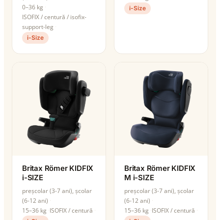
0–36 kg
i-Size
ISOFIX / centură / isofix-
support-leg
i-Size
Britax Römer KIDFIX
Britax Römer KIDFIX
i-SIZE
M i-SIZE
preșcolar (3-7 ani), școlar
preșcolar (3-7 ani), școlar
(6-12 ani)
(6-12 ani)
15–36 kg
ISOFIX / centură
15–36 kg
ISOFIX / centură