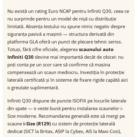
Nu există un rating Euro NCAP pentru Infiniti Q30, ceea ce
nu surprinde pentru un model de nișă cu distribuție
limitată. Absența testului nu spune nimic negativ despre
siguranța pasivă a mașinii — structura derivată din
platforma GLA oferă un punct de plecare tehnic serios.
Totuși, fără cifre oficiale, alegerea
scaunului auto
Infiniti Q30
devine mai importantă decât de obicei: nu
poți conta pe un scor care să confirme că mașina
compensează un scaun mediocru. Investiția în protecție
laterală certificată și în sisteme de fixare rigide capătă aici
o greutate suplimentară.
Infiniti Q30 dispune de puncte ISOFIX pe locurile laterale
din spate — o veste bună pentru instalarea scaunelor i-
Size moderne. Recomandarea generală este să mergi pe
scaune
i-Size (R129)
cu sistem de protecție laterală
dedicat (SICT la Britax, ASIP la Cybex, AIS la Maxi-Cosi),