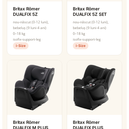
Britax Römer
Britax Römer
DUALFIX 5Z
DUALFIX 5Z SET
nou-născut (0-12 luni),
nou-născut (0-12 luni),
bebeluș (9 luni-4 ani)
bebeluș (9 luni-4 ani)
0–18 kg
0–18 kg
isofix-support-leg
isofix-support-leg
i-Size
i-Size
Britax Römer
Britax Römer
DUALFIX M PLUS
DUALFIX PLUS