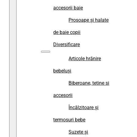
accesorii baie
Prosoape și halate
de baie copii
Diversificare
Articole hrănire
bebeluși
Biberoane, tetine si
accesorii
Încălzitoare și
termosuri bebe
Suzete și