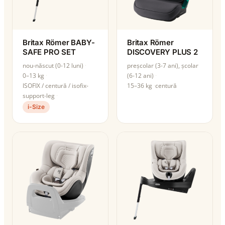
Britax Römer BABY-
Britax Römer
SAFE PRO SET
DISCOVERY PLUS 2
nou-născut (0-12 luni)
preșcolar (3-7 ani), școlar
0–13 kg
(6-12 ani)
ISOFIX / centură / isofix-
15–36 kg
centură
support-leg
i-Size