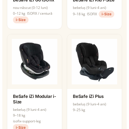
nou-născut (0-12 luni)
bebeluș (9 luni-4 ani)
0–12 kg
ISOFIX / centură
9–18 kg
ISOFIX
i-Size
i-Size
BeSafe iZi Modular i-
BeSafe iZi Plus
Size
bebeluș (9 luni-4 ani)
bebeluș (9 luni-4 ani)
9–25 kg
9–18 kg
isofix-support-leg
i-Size