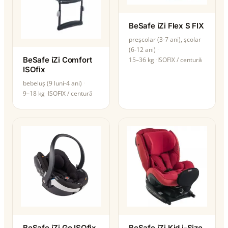
BeSafe iZi Flex S FIX
preșcolar (3-7 ani), școlar
(6-12 ani)
BeSafe iZi Comfort
15–36 kg
ISOFIX / centură
ISOfix
bebeluș (9 luni-4 ani)
9–18 kg
ISOFIX / centură
BeSafe iZi Go ISOfix
BeSafe iZi Kid i-Size