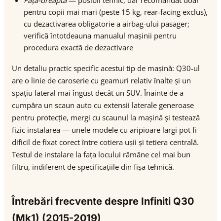
Față-dreapta
— posibil tehnic, dar recomandat doar
pentru copii mai mari (peste 15 kg, rear-facing exclus),
cu dezactivarea obligatorie a airbag-ului pasager;
verifică întotdeauna manualul mașinii pentru
procedura exactă de dezactivare
Un detaliu practic specific acestui tip de mașină: Q30-ul
are o linie de caroserie cu geamuri relativ înalte și un
spațiu lateral mai îngust decât un SUV. Înainte de a
cumpăra un scaun auto cu extensii laterale generoase
pentru protecție, mergi cu scaunul la mașină și testează
fizic instalarea — unele modele cu aripioare largi pot fi
dificil de fixat corect între cotiera ușii și tetiera centrală.
Testul de instalare la fața locului rămâne cel mai bun
filtru, indiferent de specificațiile din fișa tehnică.
Întrebări frecvente despre Infiniti Q30
(Mk1) (2015-2019)