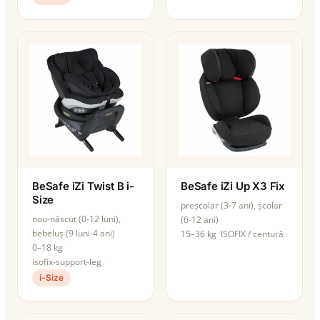
BeSafe iZi Twist B i-
BeSafe iZi Up X3 Fix
Size
preșcolar (3-7 ani), școlar
nou-născut (0-12 luni),
(6-12 ani)
bebeluș (9 luni-4 ani)
15–36 kg
ISOFIX / centură
0–18 kg
isofix-support-leg
i-Size