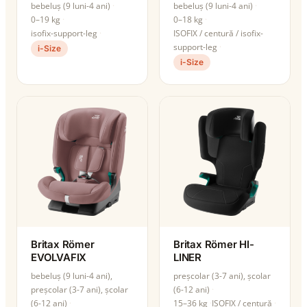
bebeluș (9 luni-4 ani)
bebeluș (9 luni-4 ani)
0–19 kg
0–18 kg
isofix-support-leg
ISOFIX / centură / isofix-
support-leg
i-Size
i-Size
Britax Römer
Britax Römer HI-
EVOLVAFIX
LINER
bebeluș (9 luni-4 ani),
preșcolar (3-7 ani), școlar
preșcolar (3-7 ani), școlar
(6-12 ani)
(6-12 ani)
15–36 kg
ISOFIX / centură