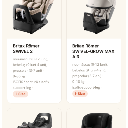
Britax Römer
Britax Römer
SWIVEL 2
SWIVEL-GROW MAX
AIR
nou-născut (0-12 luni),
nou-născut (0-12 luni),
bebeluș (9 luni-4 ani),
bebeluș (9 luni-4 ani),
preșcolar (3-7 ani)
preșcolar (3-7 ani)
0–36 kg
0–18 kg
ISOFIX / centură / isofix-
isofix-support-leg
support-leg
i-Size
i-Size