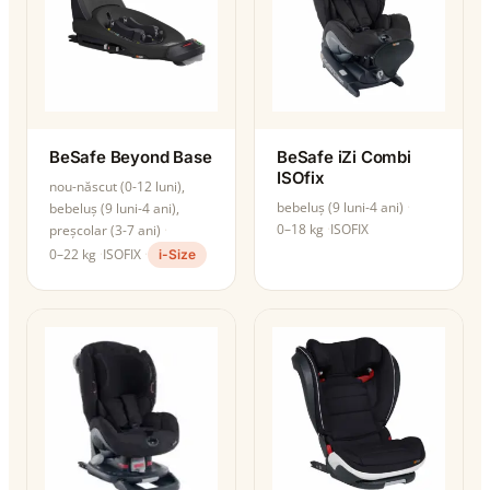
BeSafe Beyond Base
BeSafe iZi Combi
ISOfix
nou-născut (0-12 luni),
bebeluș (9 luni-4 ani)
bebeluș (9 luni-4 ani),
0–18 kg
ISOFIX
preșcolar (3-7 ani)
0–22 kg
ISOFIX
i-Size