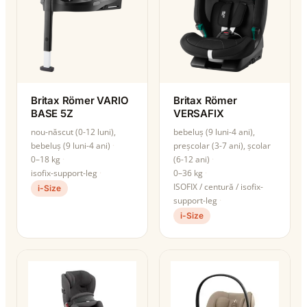
Britax Römer VARIO
Britax Römer
BASE 5Z
VERSAFIX
nou-născut (0-12 luni),
bebeluș (9 luni-4 ani),
bebeluș (9 luni-4 ani)
preșcolar (3-7 ani), școlar
0–18 kg
(6-12 ani)
isofix-support-leg
0–36 kg
ISOFIX / centură / isofix-
i-Size
support-leg
i-Size