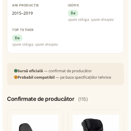
ANI PRODUCȚIE
ISOFIX
2015–2019
Da
spate stânga, spate dreapta
TOP TETHER
Da
spate stânga, spate dreapta
Sursă oficială
— confirmat de producător
Probabil compatibil
— pe baza specificațiilor tehnice
Confirmate de producător
(115)