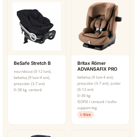
BeSafe Stretch B
Britax Römer
ADVANSAFIX PRO
nou-născut (0-12 luni),
bebeluș (9 luni-4 ani),
bebeluș (9 luni-4 ani),
preșcolar (3-7 ani), școlar
preșcolar (3-7 ani)
(6-12 ani)
0–36 kg
centură
0–36 kg
ISOFIX / centură / isofix-
support-leg
i-Size