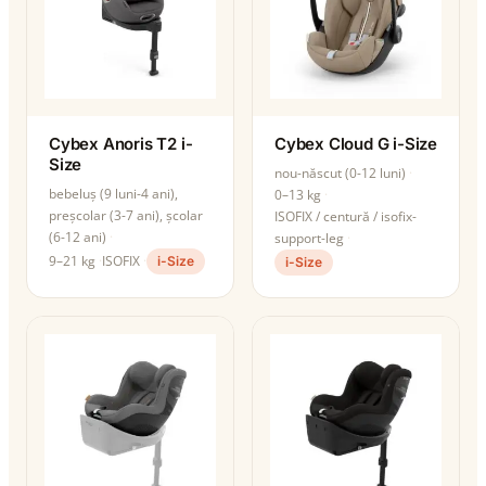
Cybex Anoris T2 i-
Cybex Cloud G i-Size
Size
nou-născut (0-12 luni)
bebeluș (9 luni-4 ani),
0–13 kg
preșcolar (3-7 ani), școlar
ISOFIX / centură / isofix-
(6-12 ani)
support-leg
9–21 kg
ISOFIX
i-Size
i-Size