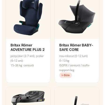
Britax Römer
Britax Römer BABY-
ADVENTURE PLUS 2
SAFE CORE
preșcolar (3-7 ani), școlar
nou-născut (0-12 luni)
(6-12 ani)
0–13 kg
15–36 kg
centură
ISOFIX / centură / isofix-
support-leg
i-Size