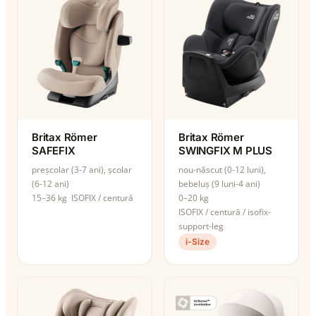
Britax Römer
Britax Römer
SAFEFIX
SWINGFIX M PLUS
preșcolar (3-7 ani), școlar
nou-născut (0-12 luni),
(6-12 ani)
bebeluș (9 luni-4 ani)
15–36 kg
ISOFIX / centură
0–20 kg
ISOFIX / centură / isofix-
support-leg
i-Size