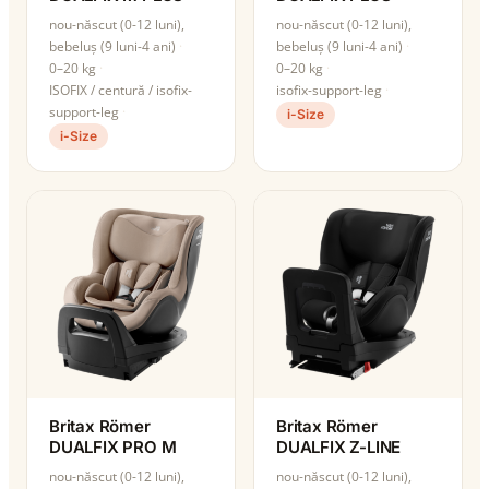
nou-născut (0-12 luni),
nou-născut (0-12 luni),
bebeluș (9 luni-4 ani)
bebeluș (9 luni-4 ani)
0–20 kg
0–20 kg
ISOFIX / centură / isofix-
isofix-support-leg
support-leg
i-Size
i-Size
Britax Römer
Britax Römer
DUALFIX PRO M
DUALFIX Z-LINE
nou-născut (0-12 luni),
nou-născut (0-12 luni),