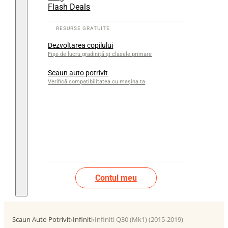
Flash Deals
Dezvoltarea copilului
Fișe de lucru gradiniță și clasele primare
Scaun auto potrivit
Verifică compatibilitatea cu mașina ta
Contul meu
Scaun Auto Potrivit
›
Infiniti
›
Infiniti Q30 (Mk1) (2015-2019)