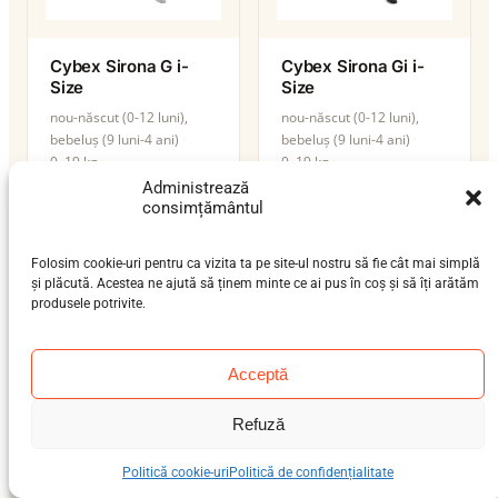
Cybex Sirona G i-
Cybex Sirona Gi i-
Size
Size
nou-născut (0-12 luni),
nou-născut (0-12 luni),
bebeluș (9 luni-4 ani)
bebeluș (9 luni-4 ani)
0–19 kg
0–19 kg
ISOFIX / isofix-support-leg
ISOFIX / isofix-support-leg
Administrează
consimțământul
i-Size
i-Size
Folosim cookie-uri pentru ca vizita ta pe site-ul nostru să fie cât mai simplă
și plăcută. Acestea ne ajută să ținem minte ce ai pus în coș și să îți arătăm
produsele potrivite.
Acceptă
Refuză
Politică cookie-uri
Politică de confidențialitate