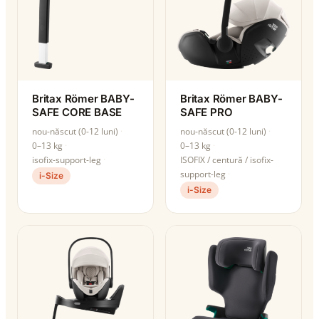
Britax Römer BABY-
Britax Römer BABY-
SAFE CORE BASE
SAFE PRO
nou-născut (0-12 luni)
nou-născut (0-12 luni)
0–13 kg
0–13 kg
isofix-support-leg
ISOFIX / centură / isofix-
support-leg
i-Size
i-Size