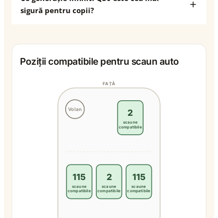
sigură pentru copii?
Poziții compatibile pentru scaun auto
FAȚĂ
Volan
2
scaune
compatibile
115
2
115
scaune
scaune
scaune
compatibile
compatibile
compatibile