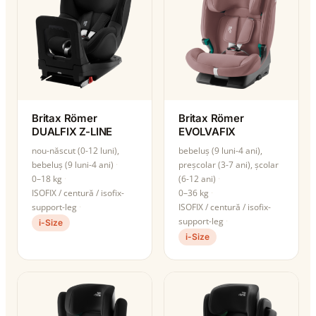
Britax Römer
Britax Römer
DUALFIX Z-LINE
EVOLVAFIX
nou-născut (0-12 luni),
bebeluș (9 luni-4 ani),
bebeluș (9 luni-4 ani)
preșcolar (3-7 ani), școlar
0–18 kg
(6-12 ani)
ISOFIX / centură / isofix-
0–36 kg
support-leg
ISOFIX / centură / isofix-
support-leg
i-Size
i-Size