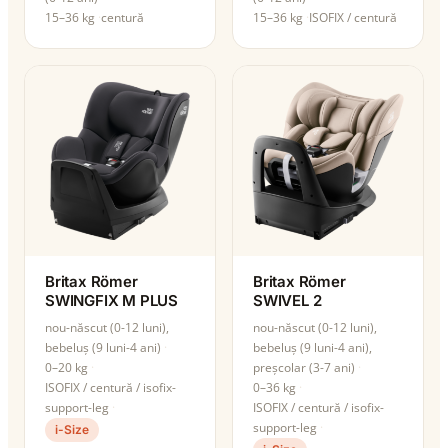
15–36 kg
centură
15–36 kg
ISOFIX / centură
Britax Römer
Britax Römer
SWINGFIX M PLUS
SWIVEL 2
nou-născut (0-12 luni),
nou-născut (0-12 luni),
bebeluș (9 luni-4 ani)
bebeluș (9 luni-4 ani),
0–20 kg
preșcolar (3-7 ani)
ISOFIX / centură / isofix-
0–36 kg
support-leg
ISOFIX / centură / isofix-
support-leg
i-Size