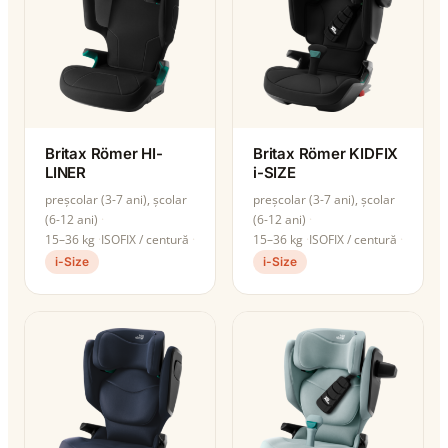
Britax Römer HI-
Britax Römer KIDFIX
LINER
i-SIZE
preșcolar (3-7 ani), școlar
preșcolar (3-7 ani), școlar
(6-12 ani)
(6-12 ani)
15–36 kg
ISOFIX / centură
15–36 kg
ISOFIX / centură
i-Size
i-Size