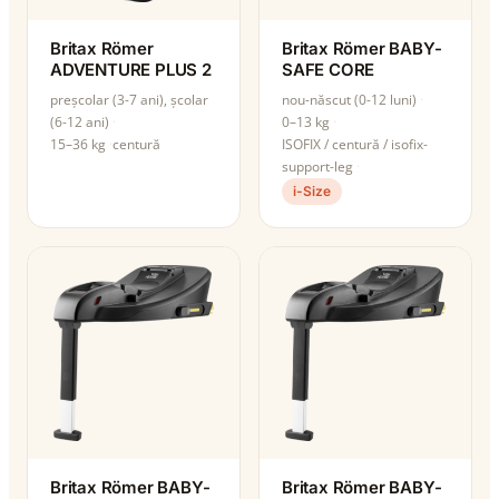
Britax Römer
Britax Römer BABY-
ADVENTURE PLUS 2
SAFE CORE
preșcolar (3-7 ani), școlar
nou-născut (0-12 luni)
(6-12 ani)
0–13 kg
15–36 kg
centură
ISOFIX / centură / isofix-
support-leg
i-Size
Britax Römer BABY-
Britax Römer BABY-