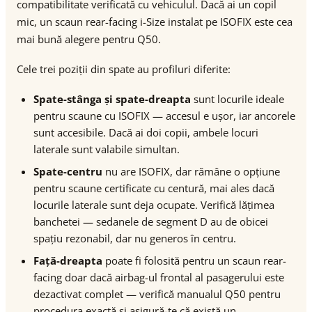
compatibilitate verificată cu vehiculul. Dacă ai un copil
mic, un scaun rear-facing i-Size instalat pe ISOFIX este cea
mai bună alegere pentru Q50.
Cele trei poziții din spate au profiluri diferite:
Spate-stânga și spate-dreapta
sunt locurile ideale
pentru scaune cu ISOFIX — accesul e ușor, iar ancorele
sunt accesibile. Dacă ai doi copii, ambele locuri
laterale sunt valabile simultan.
Spate-centru
nu are ISOFIX, dar rămâne o opțiune
pentru scaune certificate cu centură, mai ales dacă
locurile laterale sunt deja ocupate. Verifică lățimea
banchetei — sedanele de segment D au de obicei
spațiu rezonabil, dar nu generos în centru.
Față-dreapta
poate fi folosită pentru un scaun rear-
facing doar dacă airbag-ul frontal al pasagerului este
dezactivat complet — verifică manualul Q50 pentru
procedura exactă și asigură-te că există un