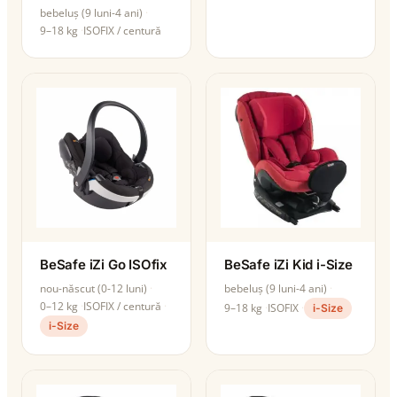
bebeluș (9 luni-4 ani)
9–18 kg
ISOFIX / centură
BeSafe iZi Go ISOfix
BeSafe iZi Kid i-Size
nou-născut (0-12 luni)
bebeluș (9 luni-4 ani)
0–12 kg
ISOFIX / centură
9–18 kg
ISOFIX
i-Size
i-Size