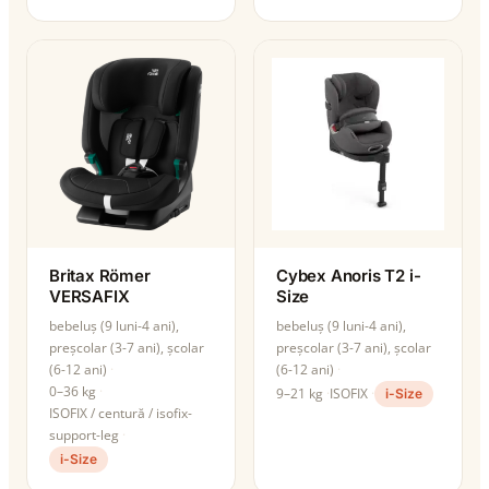
Britax Römer
Cybex Anoris T2 i-
VERSAFIX
Size
bebeluș (9 luni-4 ani),
bebeluș (9 luni-4 ani),
preșcolar (3-7 ani), școlar
preșcolar (3-7 ani), școlar
(6-12 ani)
(6-12 ani)
0–36 kg
9–21 kg
ISOFIX
i-Size
ISOFIX / centură / isofix-
support-leg
i-Size