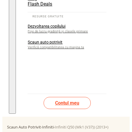
Flash Deals
Dezvoltarea copilului
Fișe de lucru gradiniță și clasele primare
Scaun auto potrivit
Verifică compatibilitatea cu mașina ta
Contul meu
Scaun Auto Potrivit
›
Infiniti
›
Infiniti Q50 (Mk1 (V37)) (2013+)