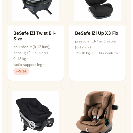
BeSafe iZi Twist B i-
BeSafe iZi Up X3 Fix
Size
preșcolar (3-7 ani), școlar
nou-născut (0-12 luni),
(6-12 ani)
bebeluș (9 luni-4 ani)
15–36 kg
ISOFIX / centură
0–18 kg
isofix-support-leg
i-Size