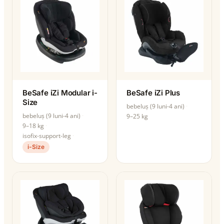
BeSafe iZi Modular i-
BeSafe iZi Plus
Size
bebeluș (9 luni-4 ani)
bebeluș (9 luni-4 ani)
9–25 kg
9–18 kg
isofix-support-leg
i-Size