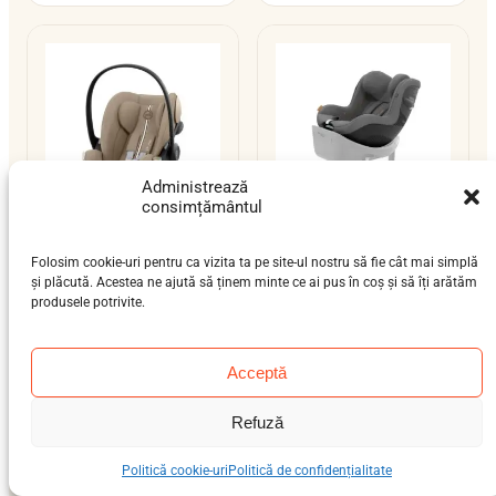
Administrează
consimțământul
Cybex Cloud G i-Size
Cybex Sirona G i-
Folosim cookie-uri pentru ca vizita ta pe site-ul nostru să fie cât mai simplă
și plăcută. Acestea ne ajută să ținem minte ce ai pus în coș și să îți arătăm
Size
nou-născut (0-12 luni)
produsele potrivite.
nou-născut (0-12 luni),
0–13 kg
bebeluș (9 luni-4 ani)
ISOFIX / centură / isofix-
0–19 kg
support-leg
Acceptă
ISOFIX / isofix-support-leg
i-Size
i-Size
Refuză
Politică cookie-uri
Politică de confidențialitate