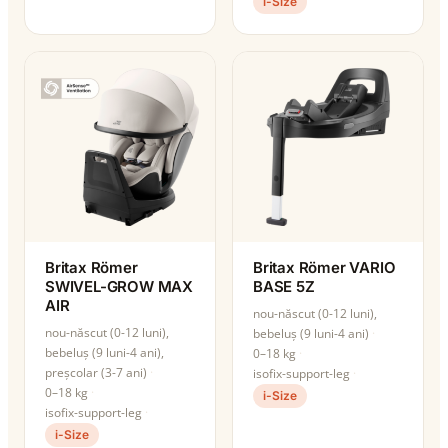
i-Size
Britax Römer
Britax Römer VARIO
SWIVEL-GROW MAX
BASE 5Z
AIR
nou-născut (0-12 luni),
nou-născut (0-12 luni),
bebeluș (9 luni-4 ani)
bebeluș (9 luni-4 ani),
0–18 kg
preșcolar (3-7 ani)
isofix-support-leg
0–18 kg
i-Size
isofix-support-leg
i-Size