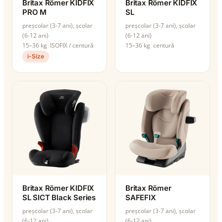
Britax Römer KIDFIX
Britax Römer KIDFIX
PRO M
SL
preșcolar (3-7 ani), școlar
preșcolar (3-7 ani), școlar
(6-12 ani)
(6-12 ani)
15–36 kg
ISOFIX / centură
15–36 kg
centură
i-Size
Britax Römer KIDFIX
Britax Römer
SL SICT Black Series
SAFEFIX
preșcolar (3-7 ani), școlar
preșcolar (3-7 ani), școlar
(6-12 ani)
(6-12 ani)