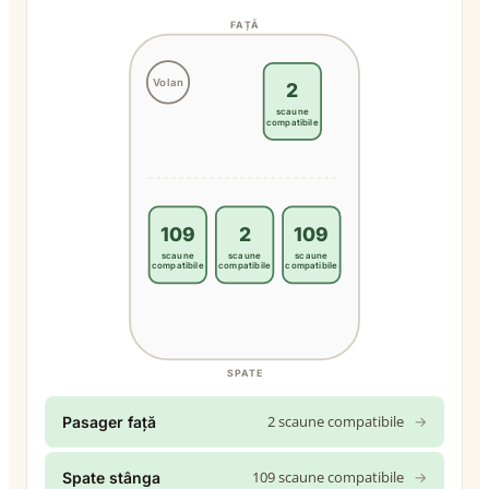
FAȚĂ
Volan
2
scaune
compatibile
109
2
109
scaune
scaune
scaune
compatibile
compatibile
compatibile
SPATE
2 scaune compatibile
→
Pasager față
109 scaune compatibile
→
Spate stânga