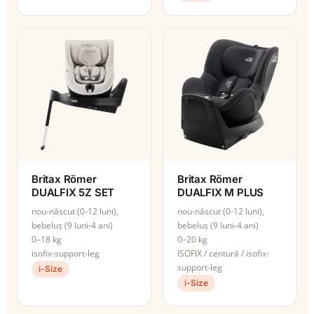
Britax Römer
Britax Römer
DUALFIX 5Z SET
DUALFIX M PLUS
nou-născut (0-12 luni),
nou-născut (0-12 luni),
bebeluș (9 luni-4 ani)
bebeluș (9 luni-4 ani)
0–18 kg
0–20 kg
isofix-support-leg
ISOFIX / centură / isofix-
support-leg
i-Size
i-Size