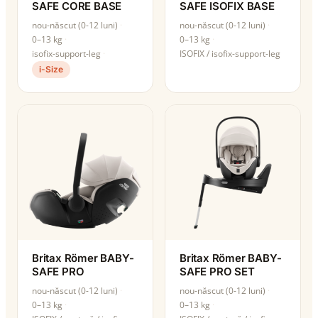
SAFE CORE BASE
SAFE ISOFIX BASE
nou-născut (0-12 luni)
nou-născut (0-12 luni)
0–13 kg
0–13 kg
isofix-support-leg
ISOFIX / isofix-support-leg
i-Size
Britax Römer BABY-
Britax Römer BABY-
SAFE PRO
SAFE PRO SET
nou-născut (0-12 luni)
nou-născut (0-12 luni)
0–13 kg
0–13 kg