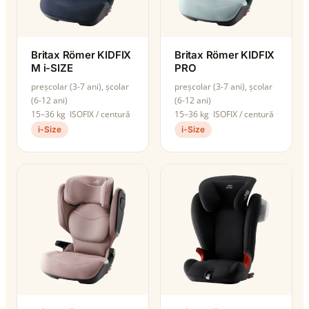
Britax Römer KIDFIX
Britax Römer KIDFIX
M i-SIZE
PRO
preșcolar (3-7 ani), școlar
preșcolar (3-7 ani), școlar
(6-12 ani)
(6-12 ani)
15–36 kg
ISOFIX / centură
15–36 kg
ISOFIX / centură
i-Size
i-Size