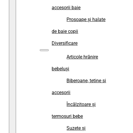
accesorii baie
Prosoape și halate
de baie copii
Diversificare
Articole hrănire
bebeluși
Biberoane, tetine si
accesorii
Încălzitoare și
termosuri bebe
Suzete și