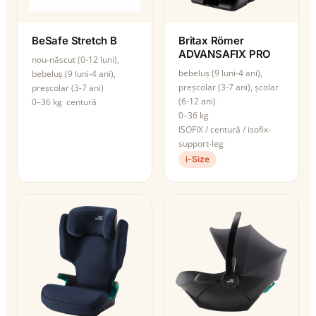
BeSafe Stretch B
Britax Römer
ADVANSAFIX PRO
nou-născut (0-12 luni),
bebeluș (9 luni-4 ani),
bebeluș (9 luni-4 ani),
preșcolar (3-7 ani), școlar
preșcolar (3-7 ani)
(6-12 ani)
0–36 kg
centură
0–36 kg
ISOFIX / centură / isofix-
support-leg
i-Size