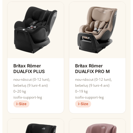
Britax Römer
Britax Römer
DUALFIX PLUS
DUALFIX PRO M
nou-născut (0-12 luni),
nou-născut (0-12 luni),
bebeluș (9 luni-4 ani)
bebeluș (9 luni-4 ani)
0–20 kg
0–19 kg
isofix-support-leg
isofix-support-leg
i-Size
i-Size