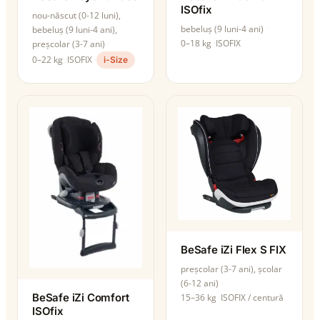
ISOfix
nou-născut (0-12 luni),
bebeluș (9 luni-4 ani)
bebeluș (9 luni-4 ani),
0–18 kg
ISOFIX
preșcolar (3-7 ani)
0–22 kg
ISOFIX
i-Size
BeSafe iZi Flex S FIX
preșcolar (3-7 ani), școlar
(6-12 ani)
BeSafe iZi Comfort
15–36 kg
ISOFIX / centură
ISOfix