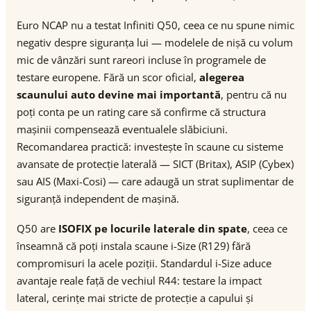
Euro NCAP nu a testat Infiniti Q50, ceea ce nu spune nimic
negativ despre siguranța lui — modelele de nișă cu volum
mic de vânzări sunt rareori incluse în programele de
testare europene. Fără un scor oficial,
alegerea
scaunului auto devine mai importantă
, pentru că nu
poți conta pe un rating care să confirme că structura
mașinii compensează eventualele slăbiciuni.
Recomandarea practică: investește în scaune cu sisteme
avansate de protecție laterală — SICT (Britax), ASIP (Cybex)
sau AIS (Maxi-Cosi) — care adaugă un strat suplimentar de
siguranță independent de mașină.
Q50 are
ISOFIX pe locurile laterale din spate
, ceea ce
înseamnă că poți instala scaune i-Size (R129) fără
compromisuri la acele poziții. Standardul i-Size aduce
avantaje reale față de vechiul R44: testare la impact
lateral, cerințe mai stricte de protecție a capului și