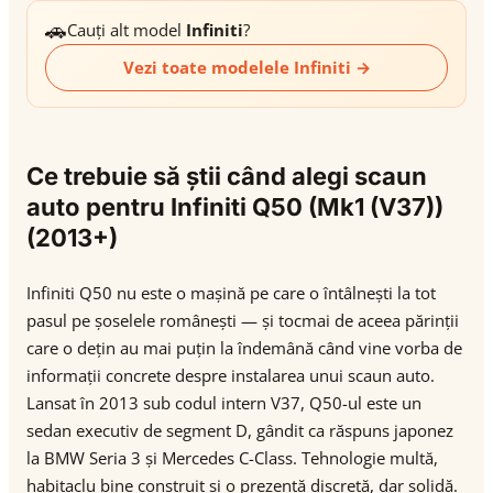
🚗
Cauți alt model
Infiniti
?
Vezi toate modelele Infiniti →
Ce trebuie să știi când alegi scaun
auto pentru Infiniti Q50 (Mk1 (V37))
(2013+)
Infiniti Q50 nu este o mașină pe care o întâlnești la tot
pasul pe șoselele românești — și tocmai de aceea părinții
care o dețin au mai puțin la îndemână când vine vorba de
informații concrete despre instalarea unui scaun auto.
Lansat în 2013 sub codul intern V37, Q50-ul este un
sedan executiv de segment D, gândit ca răspuns japonez
la BMW Seria 3 și Mercedes C-Class. Tehnologie multă,
habitaclu bine construit și o prezență discretă, dar solidă.