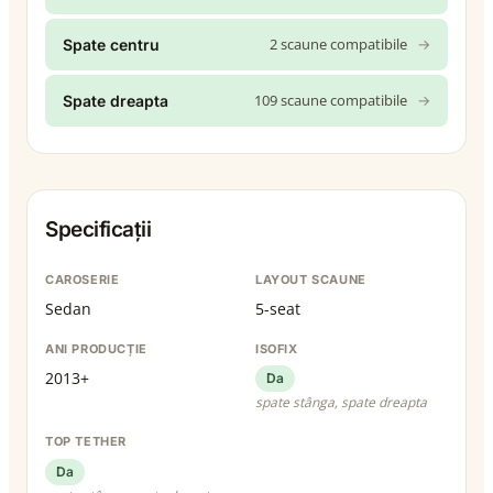
2 scaune compatibile
→
Spate centru
109 scaune compatibile
→
Spate dreapta
Specificații
CAROSERIE
LAYOUT SCAUNE
Sedan
5-seat
ANI PRODUCȚIE
ISOFIX
2013+
Da
spate stânga, spate dreapta
TOP TETHER
Da