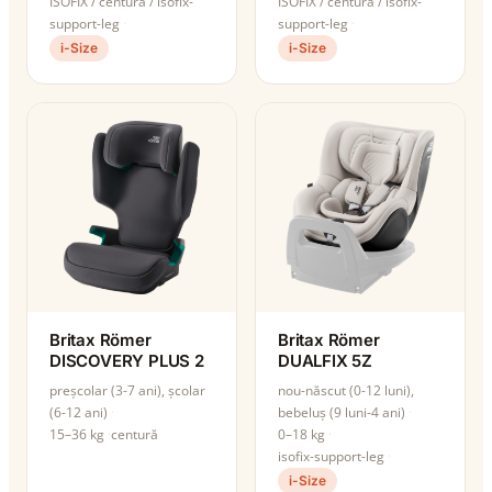
ISOFIX / centură / isofix-
ISOFIX / centură / isofix-
support-leg
support-leg
i-Size
i-Size
Britax Römer
Britax Römer
DISCOVERY PLUS 2
DUALFIX 5Z
preșcolar (3-7 ani), școlar
nou-născut (0-12 luni),
(6-12 ani)
bebeluș (9 luni-4 ani)
15–36 kg
centură
0–18 kg
isofix-support-leg
i-Size