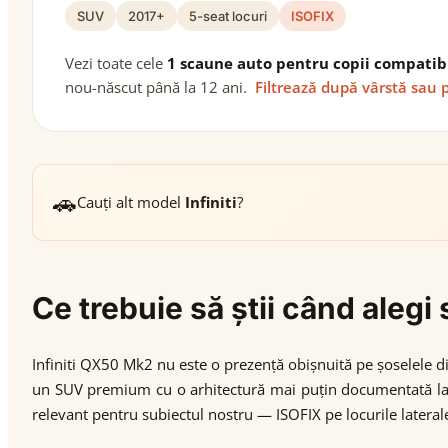
SUV
2017+
5-seat locuri
ISOFIX
Vezi toate cele
1 scaune auto pentru copii compatib
nou-născut până la 12 ani.
Filtrează după vârstă sau 
🚗
Cauți alt model
Infiniti
?
Ce trebuie să știi când alegi
Infiniti QX50 Mk2 nu este o prezență obișnuită pe șoselele di
un SUV premium cu o arhitectură mai puțin documentată la n
relevant pentru subiectul nostru — ISOFIX pe locurile lateral