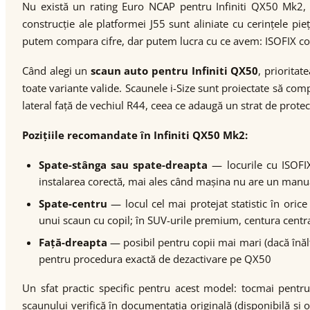
Nu există un rating Euro NCAP pentru Infiniti QX50 Mk2, 
construcție ale platformei J55 sunt aliniate cu cerințele p
putem compara cifre, dar putem lucra cu ce avem: ISOFIX conf
Când alegi un
scaun auto pentru Infiniti QX50
, prioritat
toate variante valide. Scaunele i-Size sunt proiectate să co
lateral față de vechiul R44, ceea ce adaugă un strat de protec
Pozițiile recomandate în Infiniti QX50 Mk2:
Spate-stânga sau spate-dreapta
— locurile cu ISOFIX
instalarea corectă, mai ales când mașina nu are un man
Spate-centru
— locul cel mai protejat statistic în oric
unui scaun cu copil; în SUV-urile premium, centura centra
Față-dreapta
— posibil pentru copii mai mari (dacă înă
pentru procedura exactă de dezactivare pe QX50
Un sfat practic specific pentru acest model: tocmai pentru
scaunului verifică în documentația originală (disponibilă și 