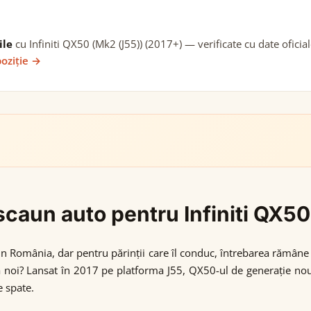
ile
cu Infiniti QX50 (Mk2 (J55)) (2017+) — verificate cu date oficia
poziție →
 scaun auto pentru Infiniti QX5
n România, dar pentru părinții care îl conduc, întrebarea rămâne 
oi? Lansat în 2017 pe platforma J55, QX50-ul de generație nouă 
e spate.