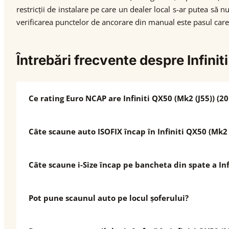
restricții de instalare pe care un dealer local s-ar putea s
verificarea punctelor de ancorare din manual este pasul care f
Întrebări frecvente despre Infini
Ce rating Euro NCAP are Infiniti QX50 (Mk2 (J55)) (2
Câte scaune auto ISOFIX încap în Infiniti QX50 (Mk2 
Câte scaune i-Size încap pe bancheta din spate a Inf
Pot pune scaunul auto pe locul șoferului?