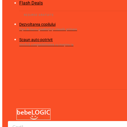
Flash Deals
Dezvoltarea copilului
Fișe de lucru gradiniță și clasele primare
Scaun auto potrivit
Verifică compatibilitatea cu mașina ta
Products