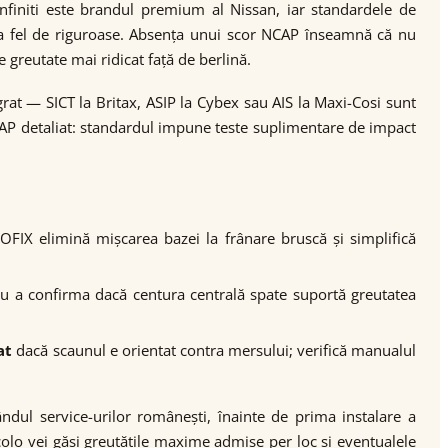
finiti este brandul premium al Nissan, iar standardele de
t la fel de riguroase. Absența unui scor NCAP înseamnă că nu
greutate mai ridicat față de berlină.
egrat — SICT la Britax, ASIP la Cybex sau AIS la Maxi-Cosi sunt
NCAP detaliat: standardul impune teste suplimentare de impact
OFIX elimină mișcarea bazei la frânare bruscă și simplifică
ntru a confirma dacă centura centrală spate suportă greutatea
at
dacă scaunul e orientat contra mersului; verifică manualul
ndul service-urilor românești, înainte de prima instalare a
acolo vei găsi greutățile maxime admise per loc și eventualele