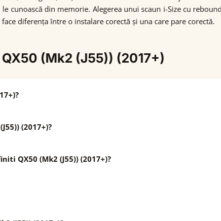
ă nu le cunoască din memorie. Alegerea unui scaun i-Size cu rebou
ace diferența între o instalare corectă și una care pare corectă.
ti QX50 (Mk2 (J55)) (2017+)
017+)?
(J55)) (2017+)?
initi QX50 (Mk2 (J55)) (2017+)?