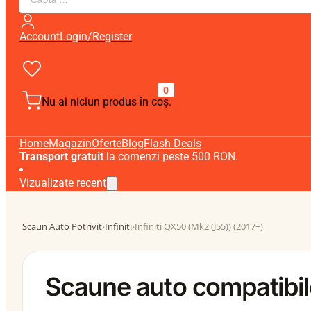
search
Account
Login/Register
0
Nu ai niciun produs în coș.
Home
Magazin
Oferte
Blog
Flash Deals
Transport gratuit
la comenzi peste 500 RON.
Vizualizate recent
Scaun Auto Potrivit
›
Infiniti
›
Infiniti QX50 (Mk2 (J55)) (2017+)
Scaune auto compatibile