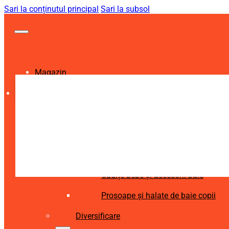
Sari la conținutul principal
Sari la subsol
Magazin
Igienă și Sănătate
Accesorii îngrijire copii
Articole igienă dentară copii
Aspiratoare nazale și accesorii
Cădițe bebe și accesorii baie
Prosoape și halate de baie copii
Diversificare