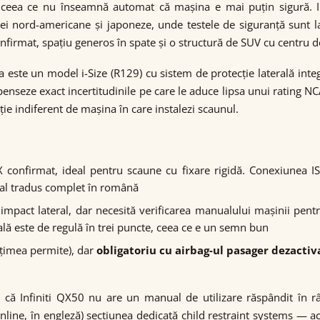
ceea ce nu înseamnă automat că mașina e mai puțin sigură. In
ieței nord-americane și japoneze, unde testele de siguranță sun
irmat, spațiu generos în spate și o structură de SUV cu centru de 
ea este un model i-Size (R129) cu sistem de protecție laterală int
mpenseze exact incertitudinile pe care le aduce lipsa unui rating 
ție indiferent de mașina în care instalezi scaunul.
 confirmat, ideal pentru scaune cu fixare rigidă. Conexiunea IS
ual tradus complet în română
e impact lateral, dar necesită verificarea manualului mașinii pe
lă este de regulă în trei puncte, ceea ce e un semn bun
lțimea permite), dar
obligatoriu cu airbag-ul pasager dezactiv
 că Infiniti QX50 nu are un manual de utilizare răspândit în râ
online, în engleză) secțiunea dedicată child restraint systems — 