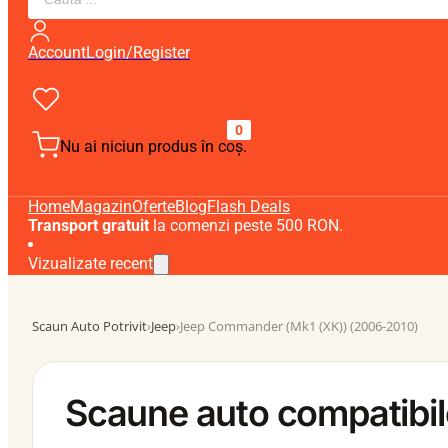
search
Account
Login/Register
0
Nu ai niciun produs în coș.
Home
Magazin
Oferte
Blog
Flash Deals
Transport gratuit
la comenzi peste 500 RON.
Vizualizate recent
Scaun Auto Potrivit
›
Jeep
›
Jeep Commander (Mk1 (XK)) (2006-2010)
Scaune auto compatibi