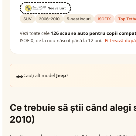
Neevaluat
SUV
2006–2010
5-seat locuri
ISOFIX
Top Teth
Vezi toate cele
126 scaune auto pentru copii compat
ISOFIX, de la nou-născut până la 12 ani.
Filtrează după
🚗
Cauți alt model
Jeep
?
Ce trebuie să știi când ale
2010)