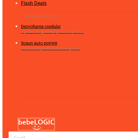
Flash Deals
Dezvoltarea copilului
Fișe de lucru gradiniță și clasele primare
Scaun auto potrivit
Verifică compatibilitatea cu mașina ta
Products