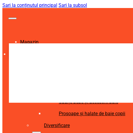
Sari la conținutul principal
Sari la subsol
Magazin
Igienă și Sănătate
Accesorii îngrijire copii
Articole igienă dentară copii
Aspiratoare nazale și accesorii
Cădițe bebe și accesorii baie
Prosoape și halate de baie copii
Diversificare