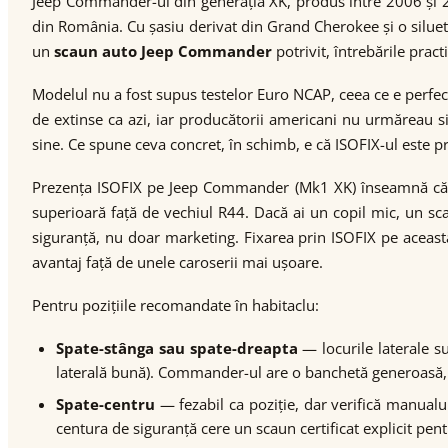
Jeep Commander-ul din generația XK, produs între 2006 și 2
din România. Cu șasiu derivat din Grand Cherokee și o silue
un
scaun auto Jeep Commander
potrivit, întrebările prac
Modelul nu a fost supus testelor Euro NCAP, ceea ce e perfec
de extinse ca azi, iar producătorii americani nu urmăreau 
sine. Ce spune ceva concret, în schimb, e că ISOFIX-ul este p
Prezența ISOFIX pe Jeep Commander (Mk1 XK) înseamnă că p
superioară față de vechiul R44. Dacă ai un copil mic, un sca
siguranță, nu doar marketing. Fixarea prin ISOFIX pe aceast
avantaj față de unele caroserii mai ușoare.
Pentru pozițiile recomandate în habitaclu:
Spate-stânga sau spate-dreapta
— locurile laterale s
laterală bună). Commander-ul are o banchetă generoasă, dec
Spate-centru
— fezabil ca poziție, dar verifică manualu
centura de siguranță cere un scaun certificat explicit pent