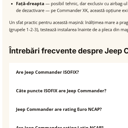
Față-dreapta
— posibil tehnic, dar exclusiv cu airbag-ul 
de dezactivare — pe Commander XK, această opțiune există
Un sfat practic pentru această mașină: înălțimea mare a pra
(grupele 1-2-3), testează instalarea înainte de a pleca din m
Întrebări frecvente despre Jee
Are Jeep Commander ISOFIX?
Câte puncte ISOFIX are Jeep Commander?
Jeep Commander are rating Euro NCAP?
Are Jeep Commander rating Latin NCAP?