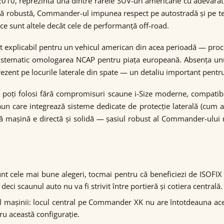
010, reprezintă una dintre rarele SUV-uri americane cu adevărat
tă robustă, Commander-ul impunea respect pe autostradă și pe te
tice sunt altele decât cele de performanță off-road.
t explicabil pentru un vehicul american din acea perioadă — proce
sistematic omologarea NCAP pentru piața europeană. Absența unu
rezent pe locurile laterale din spate — un detaliu important pentr
oți folosi fără compromisuri scaune i-Size moderne, compatibil
un care integrează sisteme dedicate de protecție laterală (cum ar
ă mașină e directă și solidă — șasiul robust al Commander-ului 
unt cele mai bune alegeri, tocmai pentru că beneficiezi de ISOFIX 
i scaunul auto nu va fi strivit între portieră și cotiera centrală.
l mașinii: locul central pe Commander XK nu are întotdeauna acel
ru această configurație.