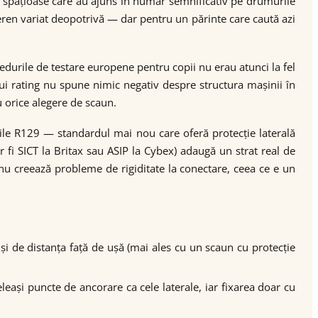
 spațioase care au ajuns în număr semnificativ pe drumurile
ren variat deopotrivă — dar pentru un părinte care caută azi
durile de testare europene pentru copii nu erau atunci la fel
i rating nu spune nimic negativ despre structura mașinii în
u orice alegere de scaun.
e R129 — standardul mai nou care oferă protecție laterală
 fi SICT la Britax sau ASIP la Cybex) adaugă un strat real de
nu creează probleme de rigiditate la conectare, ceea ce e un
și de distanța față de ușă (mai ales cu un scaun cu protecție
eași puncte de ancorare ca cele laterale, iar fixarea doar cu