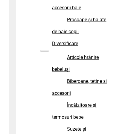
accesorii baie
Prosoape și halate
de baie copii
Diversificare
Articole hrănire
bebeluși
Biberoane, tetine si
accesorii
Încălzitoare și
termosuri bebe
Suzete și