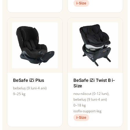
i-Size
BeSafe iZi Plus
BeSafe iZi Twist B i-
Size
bebeluș (9 luni-4 ani)
nou-născut (0-12 luni),
9–25 kg
bebeluș (9 luni-4 ani)
0–18 kg
isofix-support-leg
i-Size