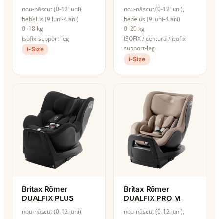
nou-născut (0-12 luni),
nou-născut (0-12 luni),
bebeluș (9 luni-4 ani)
bebeluș (9 luni-4 ani)
0–18 kg
0–20 kg
isofix-support-leg
ISOFIX / centură / isofix-
support-leg
i-Size
i-Size
Britax Römer
Britax Römer
DUALFIX PLUS
DUALFIX PRO M
nou-născut (0-12 luni),
nou-născut (0-12 luni),