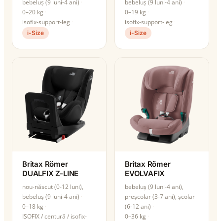
bebeluș (9 luni-4 ani)
bebeluș (9 luni-4 ani)
0–20 kg
0–19 kg
isofix-support-leg
isofix-support-leg
i-Size
i-Size
Britax Römer
Britax Römer
DUALFIX Z-LINE
EVOLVAFIX
nou-născut (0-12 luni),
bebeluș (9 luni-4 ani),
bebeluș (9 luni-4 ani)
preșcolar (3-7 ani), școlar
0–18 kg
(6-12 ani)
ISOFIX / centură / isofix-
0–36 kg