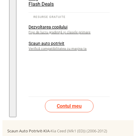
Flash Deals
Dezvoltarea copilului
Fișe de lucru gradiniță și clasele primare
Scaun auto potrivit
Verifică compatibilitatea cu mașina ta
Contul meu
Scaun Auto Potrivit
›
KIA
›
Kia Ceed (Mk1 (ED)) (2006-2012)