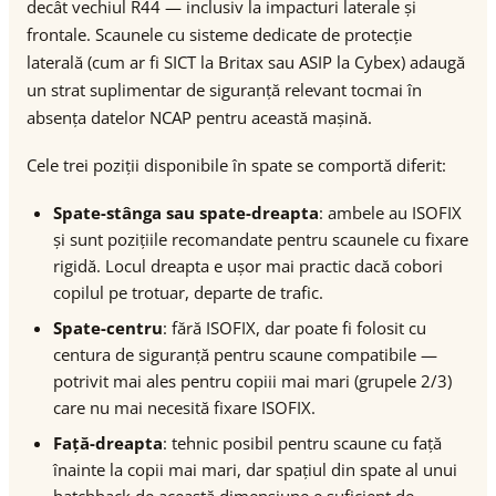
decât vechiul R44 — inclusiv la impacturi laterale și
frontale. Scaunele cu sisteme dedicate de protecție
laterală (cum ar fi SICT la Britax sau ASIP la Cybex) adaugă
un strat suplimentar de siguranță relevant tocmai în
absența datelor NCAP pentru această mașină.
Cele trei poziții disponibile în spate se comportă diferit:
Spate-stânga sau spate-dreapta
: ambele au ISOFIX
și sunt pozițiile recomandate pentru scaunele cu fixare
rigidă. Locul dreapta e ușor mai practic dacă cobori
copilul pe trotuar, departe de trafic.
Spate-centru
: fără ISOFIX, dar poate fi folosit cu
centura de siguranță pentru scaune compatibile —
potrivit mai ales pentru copiii mai mari (grupele 2/3)
care nu mai necesită fixare ISOFIX.
Față-dreapta
: tehnic posibil pentru scaune cu față
înainte la copii mai mari, dar spațiul din spate al unui