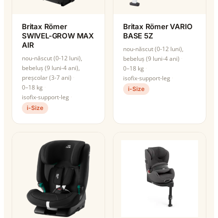
Britax Römer
Britax Römer VARIO
SWIVEL-GROW MAX
BASE 5Z
AIR
nou-născut (0-12 luni),
nou-născut (0-12 luni),
bebeluș (9 luni-4 ani)
bebeluș (9 luni-4 ani),
0–18 kg
preșcolar (3-7 ani)
isofix-support-leg
0–18 kg
i-Size
isofix-support-leg
i-Size