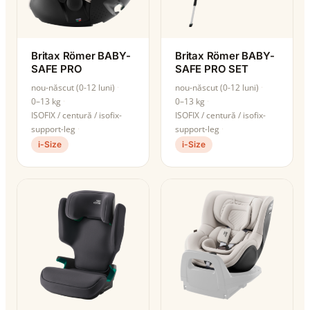
Britax Römer BABY-
Britax Römer BABY-
SAFE PRO
SAFE PRO SET
nou-născut (0-12 luni)
nou-născut (0-12 luni)
0–13 kg
0–13 kg
ISOFIX / centură / isofix-
ISOFIX / centură / isofix-
support-leg
support-leg
i-Size
i-Size