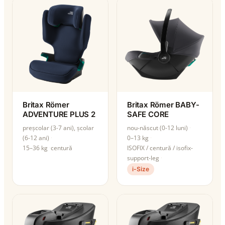
Britax Römer
Britax Römer BABY-
ADVENTURE PLUS 2
SAFE CORE
preșcolar (3-7 ani), școlar
nou-născut (0-12 luni)
(6-12 ani)
0–13 kg
15–36 kg
centură
ISOFIX / centură / isofix-
support-leg
i-Size