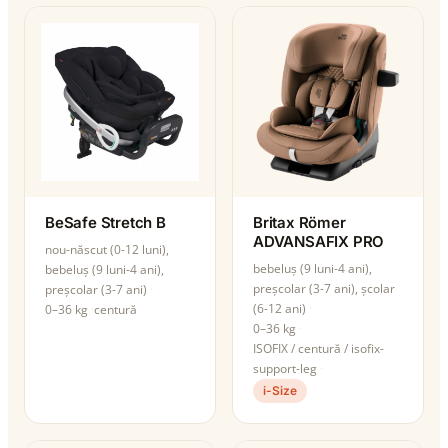
BeSafe Stretch B
Britax Römer
ADVANSAFIX PRO
nou-născut (0-12 luni),
bebeluș (9 luni-4 ani),
bebeluș (9 luni-4 ani),
preșcolar (3-7 ani), școlar
preșcolar (3-7 ani)
(6-12 ani)
0–36 kg
centură
0–36 kg
ISOFIX / centură / isofix-
support-leg
i-Size