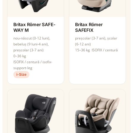
Britax Römer SAFE-
Britax Römer
WAY M
SAFEFIX
nou-născut (0-12 luni),
preșcolar (3-7 ani), școlar
bebeluș (9 luni-4 ani),
(6-12 ani)
preșcolar (3-7 ani)
15–36 kg
ISOFIX / centură
0–36 kg
ISOFIX / centură / isofix-
support-leg
i-Size