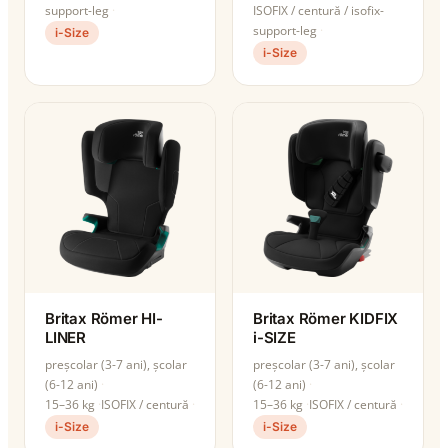
support-leg
ISOFIX / centură / isofix-
support-leg
i-Size
i-Size
Britax Römer HI-
Britax Römer KIDFIX
LINER
i-SIZE
preșcolar (3-7 ani), școlar
preșcolar (3-7 ani), școlar
(6-12 ani)
(6-12 ani)
15–36 kg
ISOFIX / centură
15–36 kg
ISOFIX / centură
i-Size
i-Size