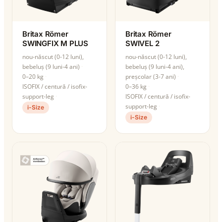
Britax Römer
Britax Römer
SWINGFIX M PLUS
SWIVEL 2
nou-născut (0-12 luni),
nou-născut (0-12 luni),
bebeluș (9 luni-4 ani)
bebeluș (9 luni-4 ani),
0–20 kg
preșcolar (3-7 ani)
ISOFIX / centură / isofix-
0–36 kg
support-leg
ISOFIX / centură / isofix-
support-leg
i-Size
i-Size