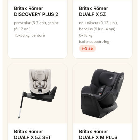
Britax Römer
Britax Römer
DISCOVERY PLUS 2
DUALFIX 5Z
preșcolar (3-7 ani), școlar
nou-născut (0-12 luni),
(6-12 ani)
bebeluș (9 luni-4 ani)
15–36 kg
centură
0–18 kg
isofix-support-leg
i-Size
Britax Römer
Britax Römer
DUALFIX 5Z SET
DUALFIX M PLUS