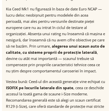
Kia Ceed Mk1 nu figurează în baza de date Euro NCAP —
lucru deloc neobișnuit pentru modelele din acea
perioadă, mai ales pentru versiunile destinate pieței
europene care nu au intrat în ciclul de testare al
organizației. Absența unui rating nu înseamnă că mașina e
nesigură, dar înseamnă că nu avem cifre obiective pe care
să ne bazăm. Prin urmare,
alegerea unui scaun auto de
calitate, cu sisteme proprii de protecție laterală
,
devine cu atât mai importantă — scaunul trebuie să
compenseze prin propriile caracteristici tehnice ceea ce
nu știm despre comportamentul caroseriei în impact.
Vestea bună: Ceed-ul din această generație vine echipat cu
ISOFIX pe locurile laterale din spate
, ceea ce deschide
accesul la toată gama de scaune i-Size moderne.
Recomandarea generală este să alegi un scaun certificat
R129 (i-Size), care oferă standarde de protecție mai stricte