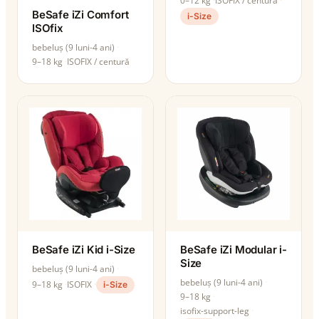
0–12 kg
ISOFIX / centură
BeSafe iZi Comfort
i-Size
ISOfix
bebeluș (9 luni-4 ani)
9–18 kg
ISOFIX / centură
BeSafe iZi Kid i-Size
BeSafe iZi Modular i-
Size
bebeluș (9 luni-4 ani)
bebeluș (9 luni-4 ani)
9–18 kg
ISOFIX
i-Size
9–18 kg
isofix-support-leg