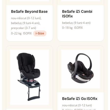
BeSafe Beyond Base
BeSafe iZi Combi
ISOfix
nou-născut (0-12 luni),
bebeluș (9 luni-4 ani)
bebeluș (9 luni-4 ani),
0–18 kg
ISOFIX
preșcolar (3-7 ani)
0–22 kg
ISOFIX
i-Size
BeSafe iZi Go ISOfix
nou-născut (0-12 luni)