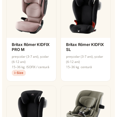
Britax Römer KIDFIX
Britax Römer KIDFIX
PRO M
SL
preșcolar (3-7 ani), școlar
preșcolar (3-7 ani), școlar
(6-12 ani)
(6-12 ani)
15–36 kg
ISOFIX / centură
15–36 kg
centură
i-Size