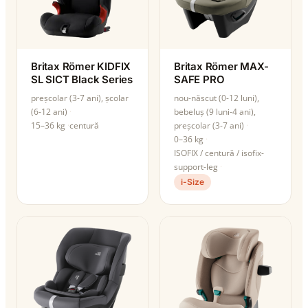
Britax Römer KIDFIX
Britax Römer MAX-
SL SICT Black Series
SAFE PRO
preșcolar (3-7 ani), școlar
nou-născut (0-12 luni),
(6-12 ani)
bebeluș (9 luni-4 ani),
15–36 kg
centură
preșcolar (3-7 ani)
0–36 kg
ISOFIX / centură / isofix-
support-leg
i-Size