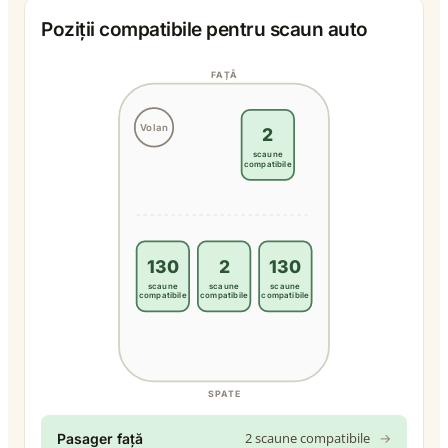
Poziții compatibile pentru scaun auto
FAȚĂ
Volan
2
scaune
compatibile
130
2
130
scaune
scaune
scaune
compatibile
compatibile
compatibile
SPATE
2 scaune compatibile
→
Pasager față