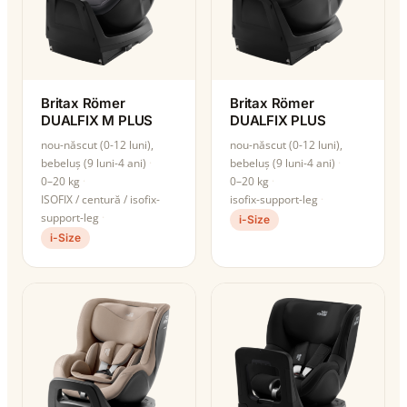
Britax Römer
Britax Römer
DUALFIX M PLUS
DUALFIX PLUS
nou-născut (0-12 luni),
nou-născut (0-12 luni),
bebeluș (9 luni-4 ani)
bebeluș (9 luni-4 ani)
0–20 kg
0–20 kg
ISOFIX / centură / isofix-
isofix-support-leg
support-leg
i-Size
i-Size