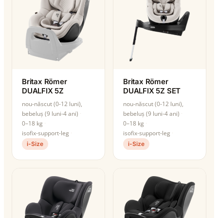
Britax Römer
Britax Römer
DUALFIX 5Z
DUALFIX 5Z SET
nou-născut (0-12 luni),
nou-născut (0-12 luni),
bebeluș (9 luni-4 ani)
bebeluș (9 luni-4 ani)
0–18 kg
0–18 kg
isofix-support-leg
isofix-support-leg
i-Size
i-Size