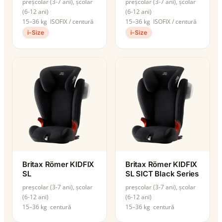
preșcolar (3-7 ani), școlar
preșcolar (3-7 ani), școlar
(6-12 ani)
(6-12 ani)
15–36 kg
ISOFIX / centură
15–36 kg
ISOFIX / centură
i-Size
i-Size
Britax Römer KIDFIX
Britax Römer KIDFIX
SL
SL SICT Black Series
preșcolar (3-7 ani), școlar
preșcolar (3-7 ani), școlar
(6-12 ani)
(6-12 ani)
15–36 kg
centură
15–36 kg
centură