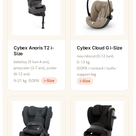
Cybex Anoris T2 i-
Cybex Cloud G i-Size
Size
nou-născut (0-12 luni)
bebeluș (9 luni-4 ani),
0–13 kg
preșcolar (3-7 ani), școlar
ISOFIX / centură / isofix-
(6-12 ani)
support-leg
9–21 kg
ISOFIX
i-Size
i-Size