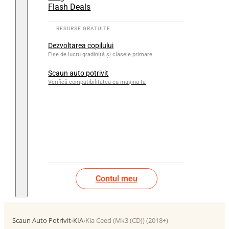
Flash Deals
Dezvoltarea copilului
Fișe de lucru gradiniță și clasele primare
Scaun auto potrivit
Verifică compatibilitatea cu mașina ta
Contul meu
Scaun Auto Potrivit
›
KIA
›
Kia Ceed (Mk3 (CD)) (2018+)