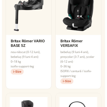
Britax Römer VARIO
Britax Römer
BASE 5Z
VERSAFIX
nou-născut (0-12 luni),
bebeluș (9 luni-4 ani),
bebeluș (9 luni-4 ani)
preșcolar (3-7 ani), școlar
0–18 kg
(6-12 ani)
isofix-support-leg
0–36 kg
ISOFIX / centură / isofix-
i-Size
support-leg
i-Size