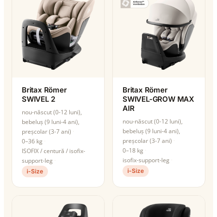
Britax Römer
Britax Römer
SWIVEL 2
SWIVEL-GROW MAX
AIR
nou-născut (0-12 luni),
nou-născut (0-12 luni),
bebeluș (9 luni-4 ani),
bebeluș (9 luni-4 ani),
preșcolar (3-7 ani)
preșcolar (3-7 ani)
0–36 kg
0–18 kg
ISOFIX / centură / isofix-
isofix-support-leg
support-leg
i-Size
i-Size