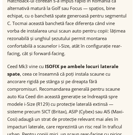
Hatchback-ul coreean s-a impus rapid în România ca
alternativă matură la Golf sau Focus — spațios, bine
echipat, cu o banchetă spate generoasă pentru segmentul
C. Tocmai această banchetă face diferența când vine
vorba de instalarea unui scaun auto pentru copii: lățimea
rezonabilă și unghiul șezutului permit montarea
confortabilă a scaunelor i-Size, atât în configurație rear-
facing, cât și forward-facing.
Ceed Mk3 vine cu
ISOFIX pe ambele locuri laterale
spate
, ceea ce înseamnă că poți instala scaune cu
ancorare rigidă pe stânga și pe dreapta fără
compromisuri. Recomandarea generală pentru scaune
auto Kia Ceed din această generație se îndreaptă spre
modele i-Size (R129) cu protecție laterală extinsă —
sisteme precum SICT (Britax), ASIP (Cybex) sau AIS (Maxi-
Cosi) adaugă un strat de protecție relevant mai ales în
impacturi laterale, care reprezintă un risc real în traficul
urban. Pentru copiii mici, un scaun rear-facing cu picior