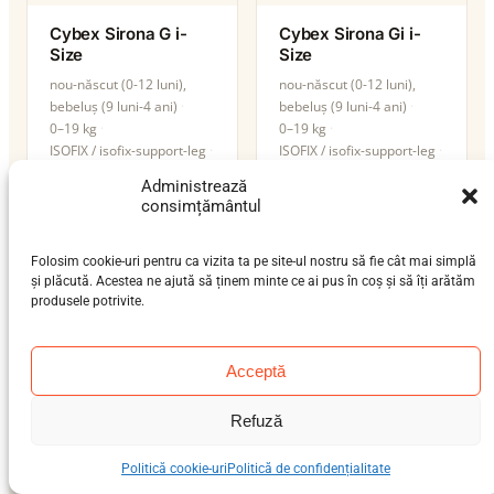
Cybex Sirona G i-
Cybex Sirona Gi i-
Size
Size
nou-născut (0-12 luni),
nou-născut (0-12 luni),
bebeluș (9 luni-4 ani)
bebeluș (9 luni-4 ani)
0–19 kg
0–19 kg
ISOFIX / isofix-support-leg
ISOFIX / isofix-support-leg
i-Size
i-Size
Administrează
consimțământul
Folosim cookie-uri pentru ca vizita ta pe site-ul nostru să fie cât mai simplă
și plăcută. Acestea ne ajută să ținem minte ce ai pus în coș și să îți arătăm
produsele potrivite.
Acceptă
Refuză
Cybex Sirona T i-
Cybex Solution G2
Politică cookie-uri
Politică de confidențialitate
Size