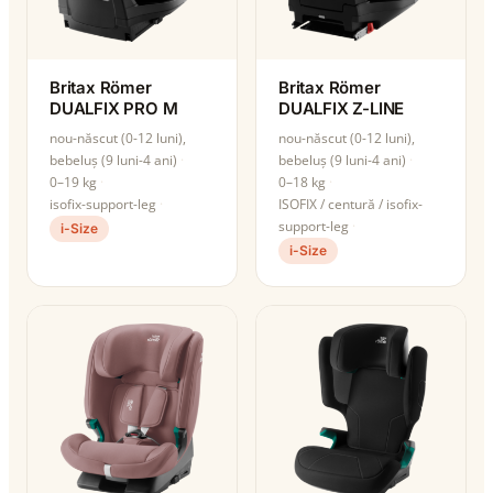
Britax Römer
Britax Römer
DUALFIX PRO M
DUALFIX Z-LINE
nou-născut (0-12 luni),
nou-născut (0-12 luni),
bebeluș (9 luni-4 ani)
bebeluș (9 luni-4 ani)
0–19 kg
0–18 kg
isofix-support-leg
ISOFIX / centură / isofix-
support-leg
i-Size
i-Size