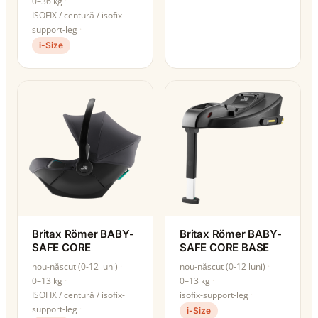
0–36 kg
ISOFIX / centură / isofix-
support-leg
i-Size
Britax Römer BABY-
Britax Römer BABY-
SAFE CORE
SAFE CORE BASE
nou-născut (0-12 luni)
nou-născut (0-12 luni)
0–13 kg
0–13 kg
ISOFIX / centură / isofix-
isofix-support-leg
support-leg
i-Size