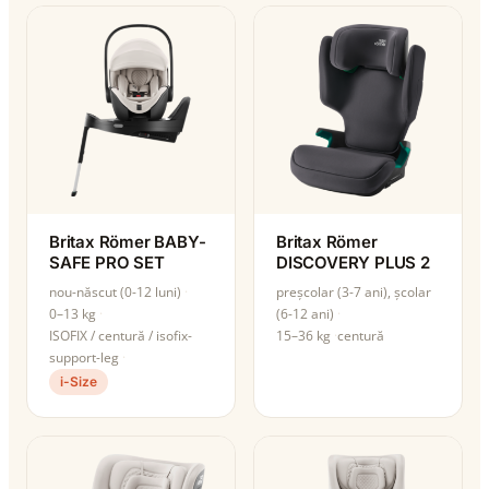
Britax Römer BABY-
Britax Römer
SAFE PRO SET
DISCOVERY PLUS 2
nou-născut (0-12 luni)
preșcolar (3-7 ani), școlar
0–13 kg
(6-12 ani)
ISOFIX / centură / isofix-
15–36 kg
centură
support-leg
i-Size