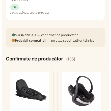
TOP TETHER
Da
spate stânga, spate dreapta
Sursă oficială
— confirmat de producător
Probabil compatibil
— pe baza specificațiilor tehnice
Confirmate de producător
(136)