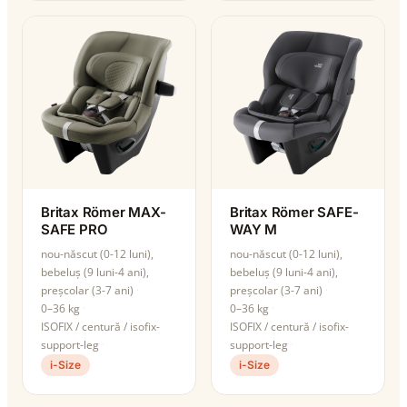
Britax Römer MAX-
Britax Römer SAFE-
SAFE PRO
WAY M
nou-născut (0-12 luni),
nou-născut (0-12 luni),
bebeluș (9 luni-4 ani),
bebeluș (9 luni-4 ani),
preșcolar (3-7 ani)
preșcolar (3-7 ani)
0–36 kg
0–36 kg
ISOFIX / centură / isofix-
ISOFIX / centură / isofix-
support-leg
support-leg
i-Size
i-Size