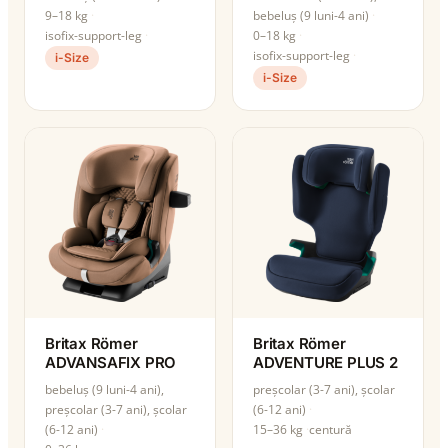
9–18 kg
bebeluș (9 luni-4 ani)
isofix-support-leg
0–18 kg
isofix-support-leg
i-Size
i-Size
Britax Römer
Britax Römer
ADVANSAFIX PRO
ADVENTURE PLUS 2
bebeluș (9 luni-4 ani),
preșcolar (3-7 ani), școlar
preșcolar (3-7 ani), școlar
(6-12 ani)
(6-12 ani)
15–36 kg
centură