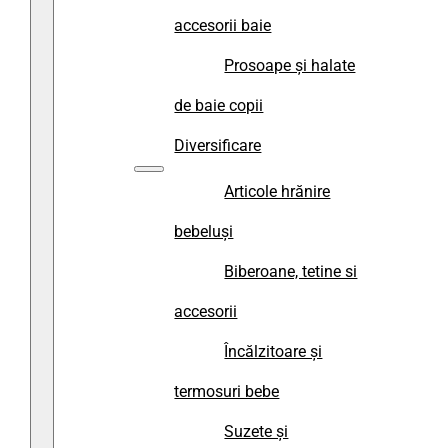
accesorii baie
Prosoape și halate
de baie copii
Diversificare
Articole hrănire
bebeluși
Biberoane, tetine si
accesorii
Încălzitoare și
termosuri bebe
Suzete și