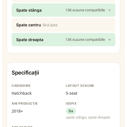
136 scaune compatibile
→
Spate stânga
Spate centru
fără date
136 scaune compatibile
→
Spate dreapta
Specificații
CAROSERIE
LAYOUT SCAUNE
Hatchback
5-seat
ANI PRODUCȚIE
ISOFIX
2018+
Da
spate stânga, spate dreapta