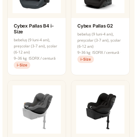
Cybex Pallas B4 i-
Cybex Pallas G2
Size
bebeluș (9 luni-4 ani),
bebeluș (9 luni-4 ani),
preșcolar (3-7 ani), școlar
preșcolar (3-7 ani), școlar
(6-12 ani)
(6-12 ani)
9–36 kg
ISOFIX / centură
9–36 kg
ISOFIX / centură
i-Size
i-Size