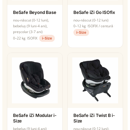
BeSafe Beyond Base
BeSafe iZi Go ISOfix
nou-născut (0-12 luni),
nou-născut (0-12 luni)
bebeluș (9 luni-4 ani),
0–12 kg
ISOFIX / centură
preșcolar (3-7 ani)
i-Size
0–22 kg
ISOFIX
i-Size
BeSafe iZi Modular i-
BeSafe iZi Twist B i-
Size
Size
bebeluș (9 luni-4 ani)
nou-născut (0-12 luni),