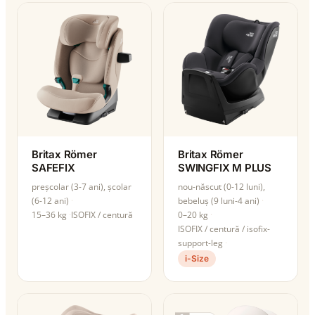
Britax Römer
Britax Römer
SAFEFIX
SWINGFIX M PLUS
preșcolar (3-7 ani), școlar
nou-născut (0-12 luni),
(6-12 ani)
bebeluș (9 luni-4 ani)
15–36 kg
ISOFIX / centură
0–20 kg
ISOFIX / centură / isofix-
support-leg
i-Size