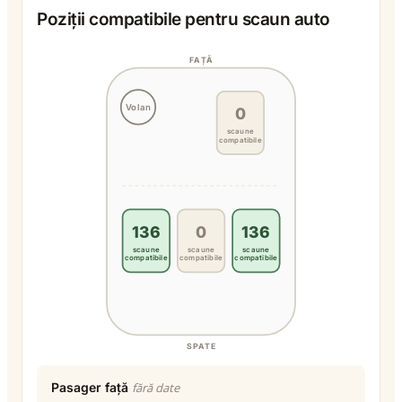
Poziții compatibile pentru scaun auto
FAȚĂ
Volan
0
scaune
compatibile
136
0
136
scaune
scaune
scaune
compatibile
compatibile
compatibile
SPATE
Pasager față
fără date