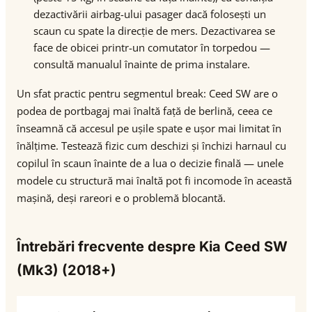
dezactivării airbag-ului pasager dacă folosești un
scaun cu spate la direcție de mers. Dezactivarea se
face de obicei printr-un comutator în torpedou —
consultă manualul înainte de prima instalare.
Un sfat practic pentru segmentul break: Ceed SW are o
podea de portbagaj mai înaltă față de berlină, ceea ce
înseamnă că accesul pe ușile spate e ușor mai limitat în
înălțime. Testează fizic cum deschizi și închizi harnaul cu
copilul în scaun înainte de a lua o decizie finală — unele
modele cu structură mai înaltă pot fi incomode în această
mașină, deși rareori e o problemă blocantă.
Întrebări frecvente despre Kia Ceed SW
(Mk3) (2018+)