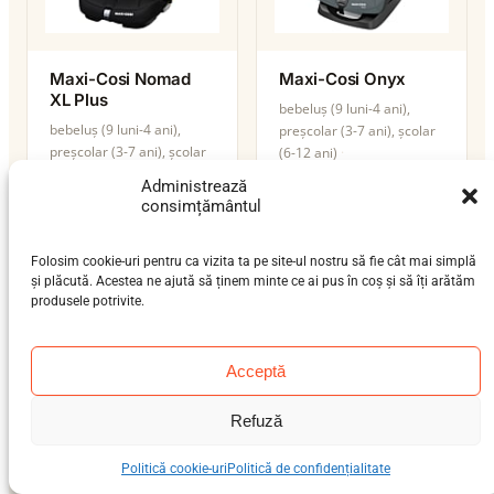
Maxi-Cosi Nomad
Maxi-Cosi Onyx
XL Plus
bebeluș (9 luni-4 ani),
bebeluș (9 luni-4 ani),
preșcolar (3-7 ani), școlar
preșcolar (3-7 ani), școlar
(6-12 ani)
(6-12 ani)
9–36 kg
ISOFIX / centură
Administrează
9–36 kg
ISOFIX
i-Size
consimțământul
Folosim cookie-uri pentru ca vizita ta pe site-ul nostru să fie cât mai simplă
și plăcută. Acestea ne ajută să ținem minte ce ai pus în coș și să îți arătăm
produsele potrivite.
Acceptă
Refuză
Politică cookie-uri
Politică de confidențialitate
Maxi-Cosi Opal
Maxi-Cosi Pearl