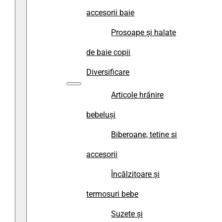
accesorii baie
Prosoape și halate
de baie copii
Diversificare
Articole hrănire
bebeluși
Biberoane, tetine si
accesorii
Încălzitoare și
termosuri bebe
Suzete și