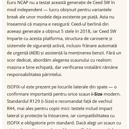
Euro NCAP nu a testat această generație de Ceed SW în
mod independent — lucru obișnuit pentru variantele
break ale unor modele deja existente pe piață. Asta nu
înseamnă că mașina e nesigură: Ceed-ul berlină din
aceeași generație a obținut 5 stele în 2018, iar Ceed SW
împarte cu acesta platforma, structura de caroserie și
sistemele de siguranță activă, inclusiv frânare automată
de urgență (AEB) și asistență la menținerea benzii. Fără un
scor dedicat, abordăm alegerea scaunului cu realism:
mașina e bine echipată, dar verificarea instalării rămâne
responsabilitatea părintelui.
ISOFIX-ul este prezent pe locurile laterale din spate — o
confirmare importantă pentru orice scaun
i-Size
modern.
Standardul R129 (i-Size) e recomandat față de vechiul
R44, mai ales pentru copiii mici: testele includ impact
lateral și protecție la întoarcere, iar compatibilitatea cu
ISOFIX e obligatorie prin standard. Dacă alegi un scaun cu