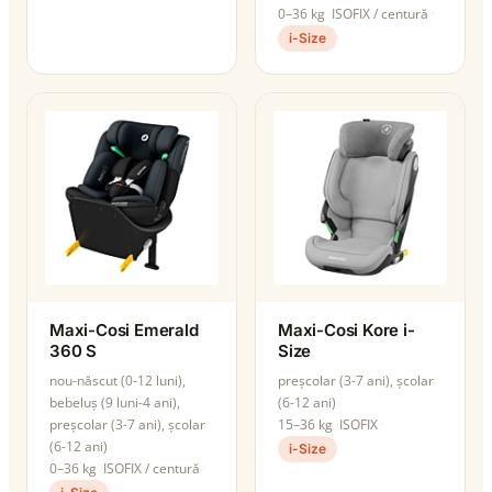
0–36 kg
ISOFIX / centură
i-Size
Maxi-Cosi Emerald
Maxi-Cosi Kore i-
360 S
Size
nou-născut (0-12 luni),
preșcolar (3-7 ani), școlar
bebeluș (9 luni-4 ani),
(6-12 ani)
preșcolar (3-7 ani), școlar
15–36 kg
ISOFIX
(6-12 ani)
i-Size
0–36 kg
ISOFIX / centură