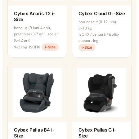
Cybex Anoris T2 i-
Cybex Cloud G i-Size
Size
nou-născut (0-12 luni)
bebeluș (9 luni-4 ani),
0–13 kg
preșcolar (3-7 ani), școlar
ISOFIX / centură / isofix-
(6-12 ani)
support-leg
9–21 kg
ISOFIX
i-Size
i-Size
Cybex Pallas B4 i-
Cybex Pallas G i-
Size
Size