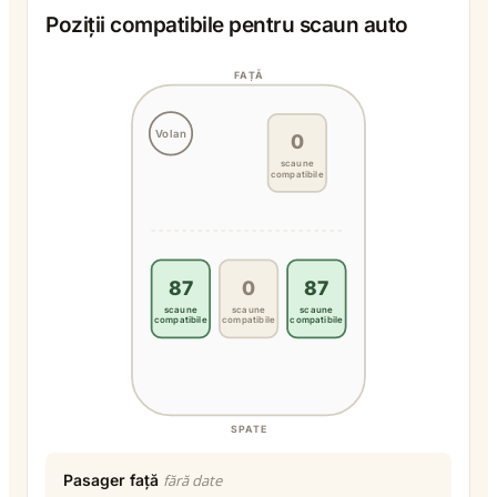
Poziții compatibile pentru scaun auto
FAȚĂ
Volan
0
scaune
compatibile
87
0
87
scaune
scaune
scaune
compatibile
compatibile
compatibile
SPATE
Pasager față
fără date