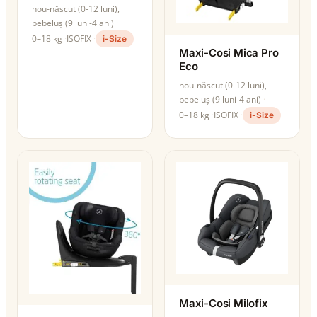
nou-născut (0-12 luni),
bebeluș (9 luni-4 ani)
0–18 kg
ISOFIX
i-Size
Maxi-Cosi Mica Pro
Eco
nou-născut (0-12 luni),
bebeluș (9 luni-4 ani)
0–18 kg
ISOFIX
i-Size
Maxi-Cosi Milofix