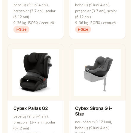
bebeluș (9 luni-4 ani),
bebeluș (9 luni-4 ani),
preșcolar (3-7 ani), școlar
preșcolar (3-7 ani), școlar
(6-12 ani)
(6-12 ani)
9–36 kg
ISOFIX / centură
9–36 kg
ISOFIX / centură
i-Size
i-Size
Cybex Pallas G2
Cybex Sirona G i-
Size
bebeluș (9 luni-4 ani),
nou-născut (0-12 luni),
preșcolar (3-7 ani), școlar
bebeluș (9 luni-4 ani)
(6-12 ani)