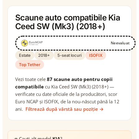
Scaune auto compatibile Kia
Ceed SW (Mk3) (2018+)
Neevaluat
Estate
2018+
5-seat locuri
ISOFIX
Top Tether
Vezi toate cele
87 scaune auto pentru copii
compatibile
cu Kia Ceed SW (Mk3) (2018+) —
verificate cu date oficiale de la producători, scor
Euro NCAP și ISOFIX, de la nou-născut până la 12
ani.
Filtrează după vârstă sau poziție →
🚗
Cauți alt model
KIA
?