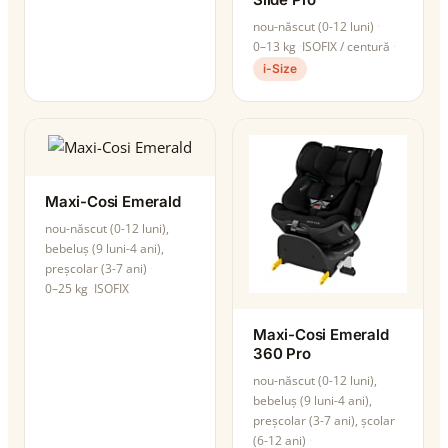
nou-născut (0-12 luni)
0–13 kg
ISOFIX / centură
i-Size
Maxi-Cosi Emerald
nou-născut (0-12 luni),
bebeluș (9 luni-4 ani),
preșcolar (3-7 ani)
0–25 kg
ISOFIX
Maxi-Cosi Emerald
360 Pro
nou-născut (0-12 luni),
bebeluș (9 luni-4 ani),
preșcolar (3-7 ani), școlar
(6-12 ani)