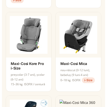
i-Size
Maxi-Cosi Kore Pro
Maxi-Cosi Mica
i-Size
nou-născut (0-12 luni),
preșcolar (3-7 ani), școlar
bebeluș (9 luni-4 ani)
(6-12 ani)
0–18 kg
ISOFIX
i-Size
15–36 kg
ISOFIX / centură