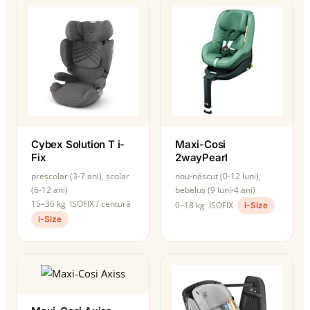
Cybex Solution T i-
Maxi-Cosi
Fix
2wayPearl
preșcolar (3-7 ani), școlar
nou-născut (0-12 luni),
(6-12 ani)
bebeluș (9 luni-4 ani)
15–36 kg
ISOFIX / centură
0–18 kg
ISOFIX
i-Size
i-Size