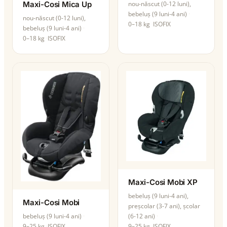
Maxi-Cosi Mica Up
nou-născut (0-12 luni),
bebeluș (9 luni-4 ani)
nou-născut (0-12 luni),
0–18 kg
ISOFIX
bebeluș (9 luni-4 ani)
0–18 kg
ISOFIX
Maxi-Cosi Mobi XP
bebeluș (9 luni-4 ani),
Maxi-Cosi Mobi
preșcolar (3-7 ani), școlar
(6-12 ani)
bebeluș (9 luni-4 ani)
9–25 kg
ISOFIX
9–25 kg
ISOFIX