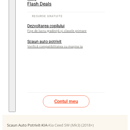
Flash Deals
Dezvoltarea copilului
Fișe de lucru gradiniță și clasele primare
Scaun auto potrivit
Verifică compatibilitatea cu mașina ta
Contul meu
Scaun Auto Potrivit
›
KIA
›
Kia Ceed SW (Mk3) (2018+)