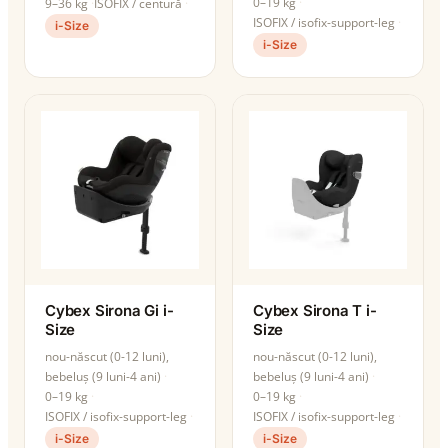
0–19 kg
9–36 kg
ISOFIX / centură
ISOFIX / isofix-support-leg
i-Size
i-Size
Cybex Sirona Gi i-
Cybex Sirona T i-
Size
Size
nou-născut (0-12 luni),
nou-născut (0-12 luni),
bebeluș (9 luni-4 ani)
bebeluș (9 luni-4 ani)
0–19 kg
0–19 kg
ISOFIX / isofix-support-leg
ISOFIX / isofix-support-leg
i-Size
i-Size