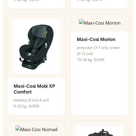
Maxi-Cosi Morion
preșcolar (3-7 ani), școlar
(6-12 ani)
15–36 kg
ISOFIX
Maxi-Cosi Mobi XP
Comfort
bebeluș (9 luni-4 ani)
9–25 kg
ISOFIX