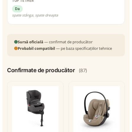
TOP TETHER
Da
spate stânga, spate dreapta
Sursă oficială
— confirmat de producător
Probabil compatibil
— pe baza specificațiilor tehnice
Confirmate de producător
(87)