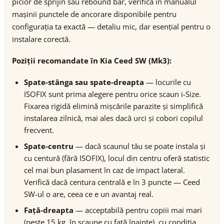
picior de sprijin sau rebound bar, verifică în manualul
mașinii punctele de ancorare disponibile pentru
configurația ta exactă — detaliu mic, dar esențial pentru o
instalare corectă.
Poziții recomandate în Kia Ceed SW (Mk3):
Spate-stânga sau spate-dreapta
— locurile cu
ISOFIX sunt prima alegere pentru orice scaun i-Size.
Fixarea rigidă elimină mișcările parazite și simplifică
instalarea zilnică, mai ales dacă urci și cobori copilul
frecvent.
Spate-centru
— dacă scaunul tău se poate instala și
cu centură (fără ISOFIX), locul din centru oferă statistic
cel mai bun plasament în caz de impact lateral.
Verifică dacă centura centrală e în 3 puncte — Ceed
SW-ul o are, ceea ce e un avantaj real.
Față-dreapta
— acceptabilă pentru copiii mai mari
(peste 15 kg, în scaune cu față înainte), cu condiția