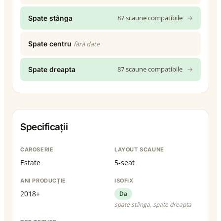
87 scaune compatibile
→
Spate stânga
Spate centru
fără date
87 scaune compatibile
→
Spate dreapta
Specificații
CAROSERIE
LAYOUT SCAUNE
Estate
5-seat
ANI PRODUCȚIE
ISOFIX
2018+
Da
spate stânga, spate dreapta