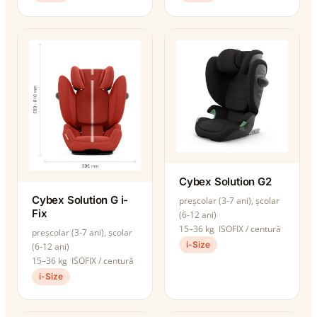
Cybex Solution G2
Cybex Solution G i-
preșcolar (3-7 ani), școlar
Fix
(6-12 ani)
15–36 kg
ISOFIX / centură
preșcolar (3-7 ani), școlar
i-Size
(6-12 ani)
15–36 kg
ISOFIX / centură
i-Size