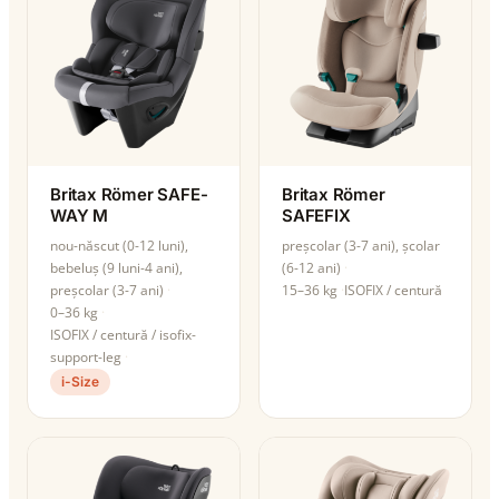
Britax Römer SAFE-
Britax Römer
WAY M
SAFEFIX
nou-născut (0-12 luni),
preșcolar (3-7 ani), școlar
bebeluș (9 luni-4 ani),
(6-12 ani)
preșcolar (3-7 ani)
15–36 kg
ISOFIX / centură
0–36 kg
ISOFIX / centură / isofix-
support-leg
i-Size