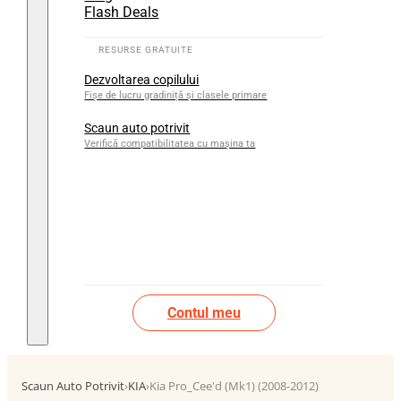
Flash Deals
Dezvoltarea copilului
Fișe de lucru gradiniță și clasele primare
Scaun auto potrivit
Verifică compatibilitatea cu mașina ta
Contul meu
Scaun Auto Potrivit
›
KIA
›
Kia Pro_Cee'd (Mk1) (2008-2012)