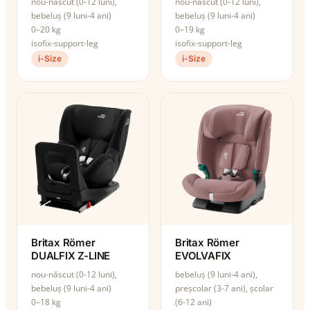
nou-născut (0-12 luni),
nou-născut (0-12 luni),
bebeluș (9 luni-4 ani)
bebeluș (9 luni-4 ani)
0–20 kg
0–19 kg
isofix-support-leg
isofix-support-leg
i-Size
i-Size
Britax Römer
Britax Römer
DUALFIX Z-LINE
EVOLVAFIX
nou-născut (0-12 luni),
bebeluș (9 luni-4 ani),
bebeluș (9 luni-4 ani)
preșcolar (3-7 ani), școlar
0–18 kg
(6-12 ani)