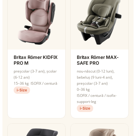
Britax Römer KIDFIX
Britax Römer MAX-
PRO M
SAFE PRO
preșcolar (3-7 ani), școlar
nou-născut (0-12 luni),
(6-12 ani)
bebeluș (9 luni-4 ani),
15–36 kg
ISOFIX / centură
preșcolar (3-7 ani)
0–36 kg
i-Size
ISOFIX / centură / isofix-
support-leg
i-Size