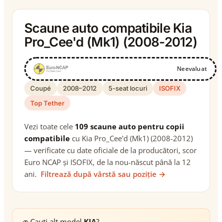
Scaune auto compatibile Kia
Pro_Cee'd (Mk1) (2008-2012)
Neevaluat
Coupé
2008–2012
5-seat locuri
ISOFIX
Top Tether
Vezi toate cele
109 scaune auto pentru copii
compatibile
cu Kia Pro_Cee'd (Mk1) (2008-2012)
— verificate cu date oficiale de la producători, scor
Euro NCAP și ISOFIX, de la nou-născut până la 12
ani.
Filtrează după vârstă sau poziție →
🚗
Cauți alt model
KIA
?