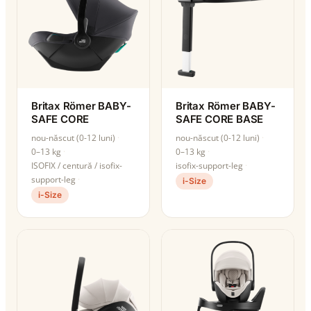
Britax Römer BABY-
Britax Römer BABY-
SAFE CORE
SAFE CORE BASE
nou-născut (0-12 luni)
nou-născut (0-12 luni)
0–13 kg
0–13 kg
ISOFIX / centură / isofix-
isofix-support-leg
support-leg
i-Size
i-Size