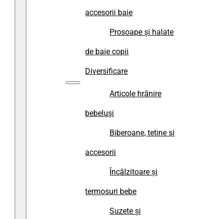
accesorii baie
Prosoape și halate
de baie copii
Diversificare
Articole hrănire
bebeluși
Biberoane, tetine si
accesorii
Încălzitoare și
termosuri bebe
Suzete și