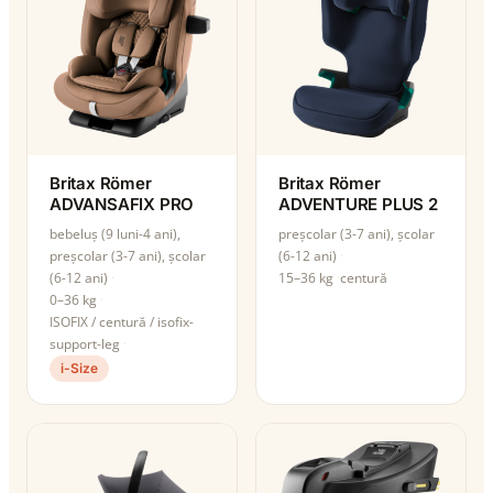
Britax Römer
Britax Römer
ADVANSAFIX PRO
ADVENTURE PLUS 2
bebeluș (9 luni-4 ani),
preșcolar (3-7 ani), școlar
preșcolar (3-7 ani), școlar
(6-12 ani)
(6-12 ani)
15–36 kg
centură
0–36 kg
ISOFIX / centură / isofix-
support-leg
i-Size