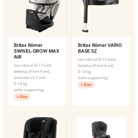
Britax Römer
Britax Römer VARIO
SWIVEL-GROW MAX
BASE 5Z
AIR
nou-născut (0-12 luni),
nou-născut (0-12 luni),
bebeluș (9 luni-4 ani)
bebeluș (9 luni-4 ani),
0–18 kg
preșcolar (3-7 ani)
isofix-support-leg
0–18 kg
i-Size
isofix-support-leg
i-Size