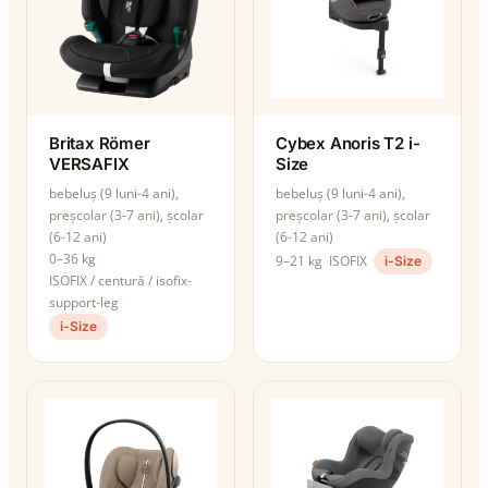
Britax Römer
Cybex Anoris T2 i-
VERSAFIX
Size
bebeluș (9 luni-4 ani),
bebeluș (9 luni-4 ani),
preșcolar (3-7 ani), școlar
preșcolar (3-7 ani), școlar
(6-12 ani)
(6-12 ani)
0–36 kg
9–21 kg
ISOFIX
i-Size
ISOFIX / centură / isofix-
support-leg
i-Size