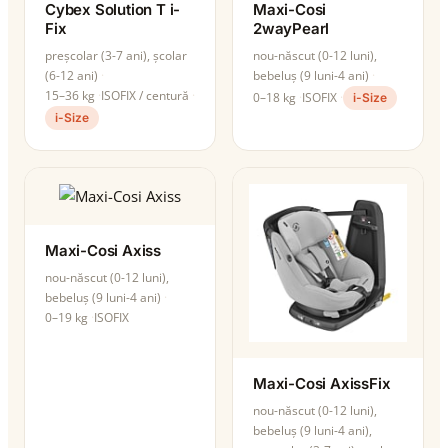
Cybex Solution T i-
Maxi-Cosi
Fix
2wayPearl
preșcolar (3-7 ani), școlar
nou-născut (0-12 luni),
(6-12 ani)
bebeluș (9 luni-4 ani)
15–36 kg
ISOFIX / centură
0–18 kg
ISOFIX
i-Size
i-Size
Maxi-Cosi Axiss
nou-născut (0-12 luni),
bebeluș (9 luni-4 ani)
0–19 kg
ISOFIX
Maxi-Cosi AxissFix
nou-născut (0-12 luni),
bebeluș (9 luni-4 ani),