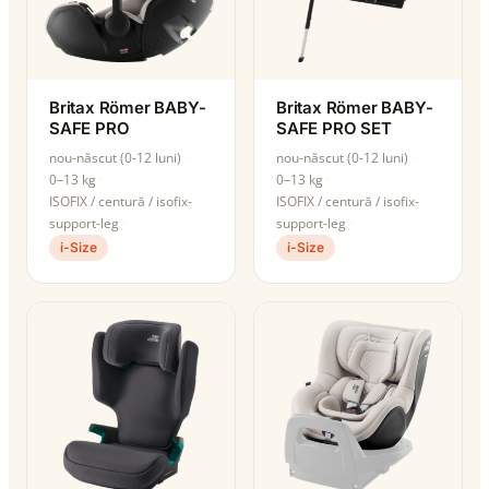
Britax Römer BABY-
Britax Römer BABY-
SAFE PRO
SAFE PRO SET
nou-născut (0-12 luni)
nou-născut (0-12 luni)
0–13 kg
0–13 kg
ISOFIX / centură / isofix-
ISOFIX / centură / isofix-
support-leg
support-leg
i-Size
i-Size