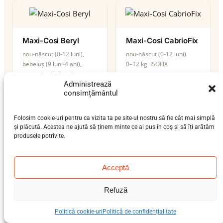
Maxi-Cosi Beryl
Maxi-Cosi CabrioFix
nou-născut (0-12 luni),
nou-născut (0-12 luni)
bebeluș (9 luni-4 ani),
0–12 kg
ISOFIX
preșcolar (3-7 ani)
Administrează
0–36 kg
ISOFIX
i-Size
consimțământul
Folosim cookie-uri pentru ca vizita ta pe site-ul nostru să fie cât mai simplă
și plăcută. Acestea ne ajută să ținem minte ce ai pus în coș și să îți arătăm
produsele potrivite.
Maxi-Cosi Citi
nou-născut (0-12 luni)
Acceptă
0–13 kg
ISOFIX
Refuză
Politică cookie-uri
Politică de confidențialitate
Maxi-Cosi CabrioFix