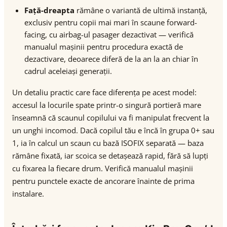
Față-dreapta
rămâne o variantă de ultimă instanță,
exclusiv pentru copii mai mari în scaune forward-
facing, cu airbag-ul pasager dezactivat — verifică
manualul mașinii pentru procedura exactă de
dezactivare, deoarece diferă de la an la an chiar în
cadrul aceleiași generații.
Un detaliu practic care face diferența pe acest model:
accesul la locurile spate printr-o singură portieră mare
înseamnă că scaunul copilului va fi manipulat frecvent la
un unghi incomod. Dacă copilul tău e încă în grupa 0+ sau
1, ia în calcul un scaun cu bază ISOFIX separată — baza
rămâne fixată, iar scoica se detașează rapid, fără să lupți
cu fixarea la fiecare drum. Verifică manualul mașinii
pentru punctele exacte de ancorare înainte de prima
instalare.