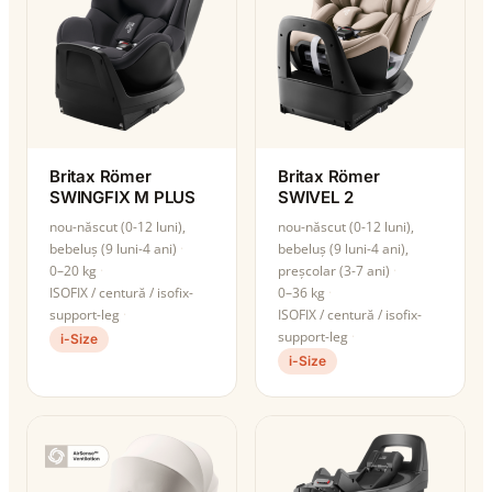
Britax Römer
Britax Römer
SWINGFIX M PLUS
SWIVEL 2
nou-născut (0-12 luni),
nou-născut (0-12 luni),
bebeluș (9 luni-4 ani)
bebeluș (9 luni-4 ani),
0–20 kg
preșcolar (3-7 ani)
ISOFIX / centură / isofix-
0–36 kg
support-leg
ISOFIX / centură / isofix-
support-leg
i-Size
i-Size