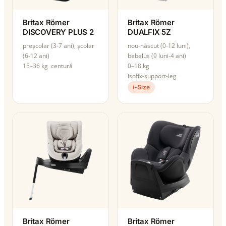
Britax Römer
Britax Römer
DISCOVERY PLUS 2
DUALFIX 5Z
preșcolar (3-7 ani), școlar
nou-născut (0-12 luni),
(6-12 ani)
bebeluș (9 luni-4 ani)
15–36 kg
centură
0–18 kg
isofix-support-leg
i-Size
Britax Römer
Britax Römer