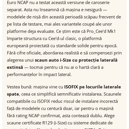
Euro NCAP nu a testat această versiune de caroserie
separat. Asta nu înseamnă că mașina e nesigură —
modelele de nișă din această perioadă scăpau frecvent de
pe lista de testare, mai ales variantele coupé ale unor
platforme deja evaluate. Ce știm este că Pro_Cee'd Mk1
împarte structura cu Cee'd-ul clasic, o platformă
europeană proiectată cu standarde solide pentru epocă.
Fără cifre oficiale, abordarea realistă e să compensezi prin
alegerea unui
scaun auto i-Size cu protecție laterală
extinsă
— tocmai pentru că nu ai o hartă clară a
performanțelor în impact lateral.
Vestea bună: mașina vine cu
ISOFIX pe locurile laterale
spate
, ceea ce simplifică semnificativ instalarea. Scaunele
compatibile cu ISOFIX reduc riscul de instalare incorectă
față de modelele cu centură doar, iar pentru o mașină
fără rating NCAP confirmat, asta contează dublu. Alege
scaune certificate R129 (i-Size) cu sisteme dedicate de