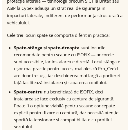
protecție laterală — tehnologii precum SICT la Britax sau
ASIP la Cybex adaugă un strat real de siguranță în
impacturi laterale, indiferent de performanța structurală a
vehiculului.
Cele trei locuri spate se comportă diferit în practică:
Spate-stânga și spate-dreapta
sunt locurile
recomandate pentru scaune cu ISOFIX — ancorele
sunt accesibile, iar instalarea e directă. Locul stânga e
ușor mai practic pentru acces, mai ales că Pro_Cee'd
are doar trei uși, iar deschiderea mai largă a portierei
față facilitează instalarea și scoaterea copilului.
Spate-centru
nu beneficiază de ISOFIX, deci
instalarea se face exclusiv cu centura de siguranță.
Poate fi o opțiune viabilă pentru scaune concepute
explicit pentru fixare cu centură, dar necesită atenție
sporită la tensionare și compatibilitate cu profilul
șezutului.