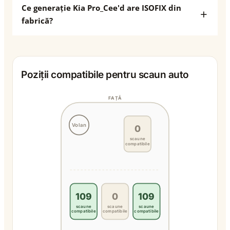
Ce generație Kia Pro_Cee'd are ISOFIX din
fabrică?
Poziții compatibile pentru scaun auto
FAȚĂ
Volan
0
scaune
compatibile
109
0
109
scaune
scaune
scaune
compatibile
compatibile
compatibile