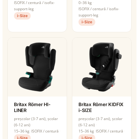
ISOFIX / centură / isofix-
0–36 kg
support-leg
ISOFIX / centură / isofix-
support-leg
i-Size
i-Size
Britax Römer HI-
Britax Römer KIDFIX
LINER
i-SIZE
preșcolar (3-7 ani), școlar
preșcolar (3-7 ani), școlar
(6-12 ani)
(6-12 ani)
15–36 kg
ISOFIX / centură
15–36 kg
ISOFIX / centură
i-Size
i-Size