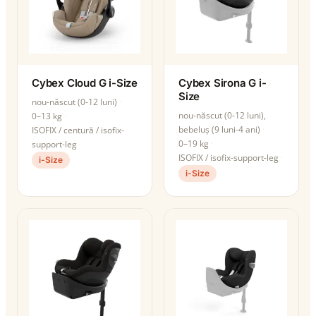
Cybex Cloud G i-Size
Cybex Sirona G i-
Size
nou-născut (0-12 luni)
nou-născut (0-12 luni),
0–13 kg
bebeluș (9 luni-4 ani)
ISOFIX / centură / isofix-
0–19 kg
support-leg
ISOFIX / isofix-support-leg
i-Size
i-Size