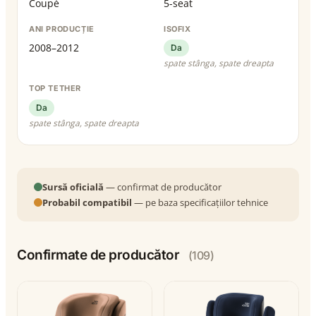
Coupé
5-seat
ANI PRODUCȚIE
ISOFIX
2008–2012
Da
spate stânga, spate dreapta
TOP TETHER
Da
spate stânga, spate dreapta
Sursă oficială
— confirmat de producător
Probabil compatibil
— pe baza specificațiilor tehnice
Confirmate de producător
(109)