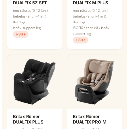
DUALFIX 5Z SET
DUALFIX M PLUS
nou-născut (0-12 luni),
nou-născut (0-12 luni),
bebeluș (9 luni-4 ani)
bebeluș (9 luni-4 ani)
0–18 kg
0–20 kg
isofix-support-leg
ISOFIX / centură / isofix-
support-leg
i-Size
i-Size
Britax Römer
Britax Römer
DUALFIX PLUS
DUALFIX PRO M