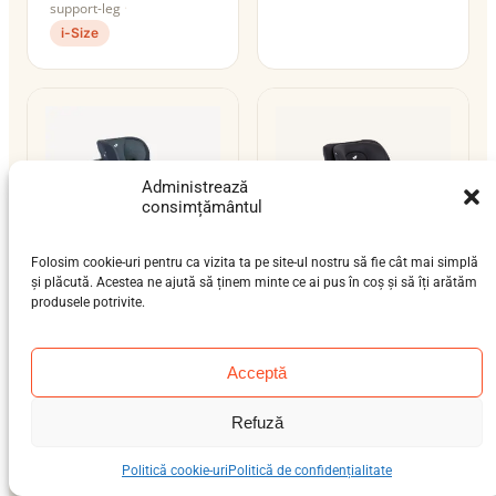
support-leg
i-Size
Administrează
consimțământul
Folosim cookie-uri pentru ca vizita ta pe site-ul nostru să fie cât mai simplă
și plăcută. Acestea ne ajută să ținem minte ce ai pus în coș și să îți arătăm
produsele potrivite.
Joie Every Stage
Joie Fortifi R129
R129
bebeluș (9 luni-4 ani),
nou-născut (0-12 luni),
preșcolar (3-7 ani), școlar
Acceptă
bebeluș (9 luni-4 ani),
(6-12 ani)
preșcolar (3-7 ani), școlar
15–36 kg
ISOFIX / centură
Refuză
(6-12 ani)
i-Size
0–36 kg
centură
Politică cookie-uri
Politică de confidențialitate
i-Size