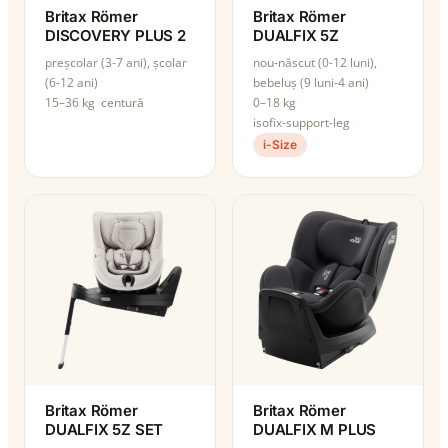
Britax Römer
Britax Römer
DISCOVERY PLUS 2
DUALFIX 5Z
preșcolar (3-7 ani), școlar
nou-născut (0-12 luni),
(6-12 ani)
bebeluș (9 luni-4 ani)
15–36 kg
centură
0–18 kg
isofix-support-leg
i-Size
Britax Römer
Britax Römer
DUALFIX 5Z SET
DUALFIX M PLUS