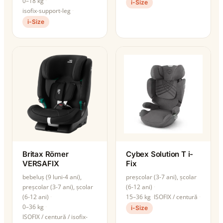
0–18 kg
i-Size
isofix-support-leg
i-Size
Britax Römer
Cybex Solution T i-
VERSAFIX
Fix
bebeluș (9 luni-4 ani),
preșcolar (3-7 ani), școlar
preșcolar (3-7 ani), școlar
(6-12 ani)
(6-12 ani)
15–36 kg
ISOFIX / centură
0–36 kg
i-Size
ISOFIX / centură / isofix-