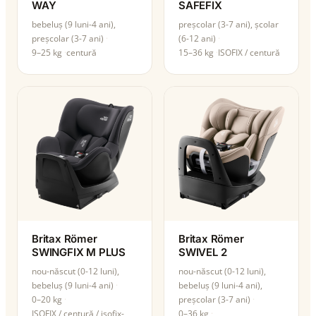
WAY
SAFEFIX
bebeluș (9 luni-4 ani),
preșcolar (3-7 ani), școlar
preșcolar (3-7 ani)
(6-12 ani)
9–25 kg
centură
15–36 kg
ISOFIX / centură
Britax Römer
Britax Römer
SWINGFIX M PLUS
SWIVEL 2
nou-născut (0-12 luni),
nou-născut (0-12 luni),
bebeluș (9 luni-4 ani)
bebeluș (9 luni-4 ani),
0–20 kg
preșcolar (3-7 ani)
ISOFIX / centură / isofix-
0–36 kg