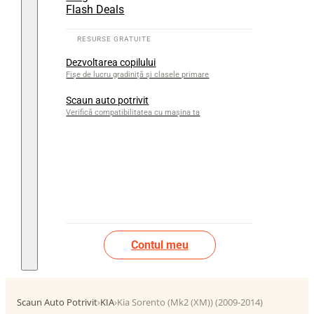
Flash Deals
Dezvoltarea copilului
Fișe de lucru gradiniță și clasele primare
Scaun auto potrivit
Verifică compatibilitatea cu mașina ta
Contul meu
Scaun Auto Potrivit
›
KIA
›
Kia Sorento (Mk2 (XM)) (2009-2014)