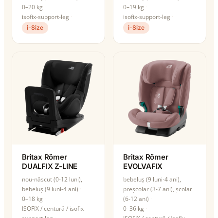
0–20 kg
0–19 kg
isofix-support-leg
isofix-support-leg
i-Size
i-Size
Britax Römer
Britax Römer
DUALFIX Z-LINE
EVOLVAFIX
nou-născut (0-12 luni),
bebeluș (9 luni-4 ani),
bebeluș (9 luni-4 ani)
preșcolar (3-7 ani), școlar
0–18 kg
(6-12 ani)
ISOFIX / centură / isofix-
0–36 kg