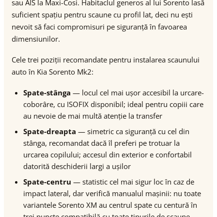
sau AIS la Maxi-Cosi. Habitaclul generos al lui Sorento lasă
suficient spațiu pentru scaune cu profil lat, deci nu ești
nevoit să faci compromisuri pe siguranță în favoarea
dimensiunilor.
Cele trei poziții recomandate pentru instalarea scaunului
auto în Kia Sorento Mk2:
Spate-stânga
— locul cel mai ușor accesibil la urcare-
coborâre, cu ISOFIX disponibil; ideal pentru copiii care
au nevoie de mai multă atenție la transfer
Spate-dreapta
— simetric ca siguranță cu cel din
stânga, recomandat dacă îl preferi pe trotuar la
urcarea copilului; accesul din exterior e confortabil
datorită deschiderii largi a ușilor
Spate-centru
— statistic cel mai sigur loc în caz de
impact lateral, dar verifică manualul mașinii: nu toate
variantele Sorento XM au centrul spate cu centură în
trei puncte compatibilă cu toate tipurile de scaune