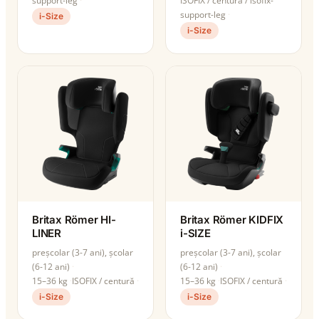
support-leg
ISOFIX / centură / isofix-
support-leg
i-Size
i-Size
Britax Römer HI-
Britax Römer KIDFIX
LINER
i-SIZE
preșcolar (3-7 ani), școlar
preșcolar (3-7 ani), școlar
(6-12 ani)
(6-12 ani)
15–36 kg
ISOFIX / centură
15–36 kg
ISOFIX / centură
i-Size
i-Size