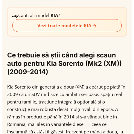
🚗
Cauți alt model
KIA
?
Vezi toate modelele KIA →
Ce trebuie să știi când alegi scaun
auto pentru Kia Sorento (Mk2 (XM))
(2009-2014)
Kia Sorento din generația a doua (XM) a apărut pe piață în
2009 ca un SUV mid-size cu ambiții serioase: spațiu real
pentru familie, tracțiune integrală opțională și o
construcție mai robustă decât mulți rivali din epocă. A
rămas în producție până în 2014 și s-a vândut bine în
România, mai ales în variantele diesel — ceea ce
înseamnă că astăzi îl găsești frecvent pe mâna a doua, la