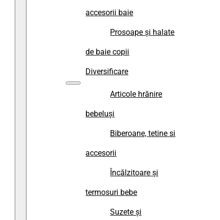
accesorii baie
Prosoape și halate
de baie copii
Diversificare
Articole hrănire
bebeluși
Biberoane, tetine si
accesorii
Încălzitoare și
termosuri bebe
Suzete și