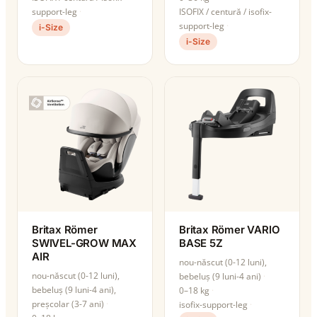
support-leg
ISOFIX / centură / isofix-
support-leg
i-Size
i-Size
Britax Römer
Britax Römer VARIO
SWIVEL-GROW MAX
BASE 5Z
AIR
nou-născut (0-12 luni),
nou-născut (0-12 luni),
bebeluș (9 luni-4 ani)
bebeluș (9 luni-4 ani),
0–18 kg
preșcolar (3-7 ani)
isofix-support-leg