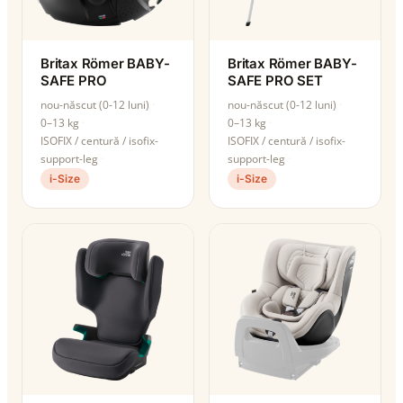
Britax Römer BABY-
Britax Römer BABY-
SAFE PRO
SAFE PRO SET
nou-născut (0-12 luni)
nou-născut (0-12 luni)
0–13 kg
0–13 kg
ISOFIX / centură / isofix-
ISOFIX / centură / isofix-
support-leg
support-leg
i-Size
i-Size