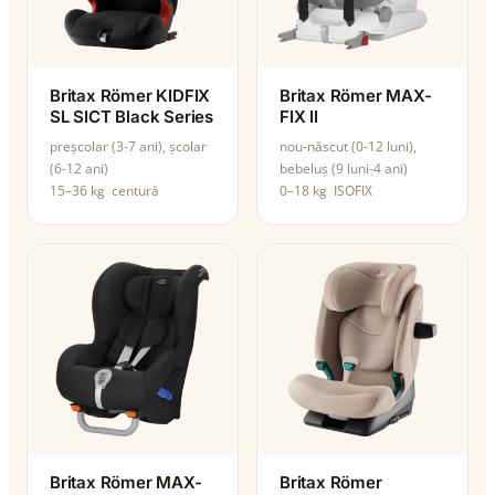
Britax Römer KIDFIX
Britax Römer MAX-
SL SICT Black Series
FIX II
preșcolar (3-7 ani), școlar
nou-născut (0-12 luni),
(6-12 ani)
bebeluș (9 luni-4 ani)
15–36 kg
centură
0–18 kg
ISOFIX
Britax Römer MAX-
Britax Römer