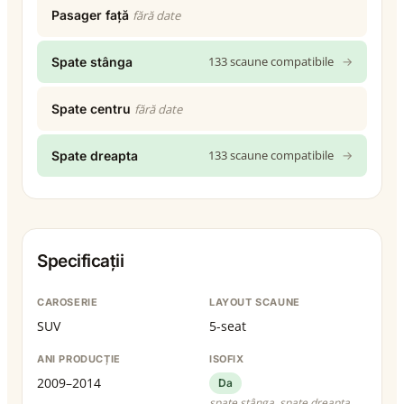
Pasager față
fără date
133 scaune compatibile
→
Spate stânga
Spate centru
fără date
133 scaune compatibile
→
Spate dreapta
Specificații
CAROSERIE
LAYOUT SCAUNE
SUV
5-seat
ANI PRODUCȚIE
ISOFIX
2009–2014
Da
spate stânga, spate dreapta