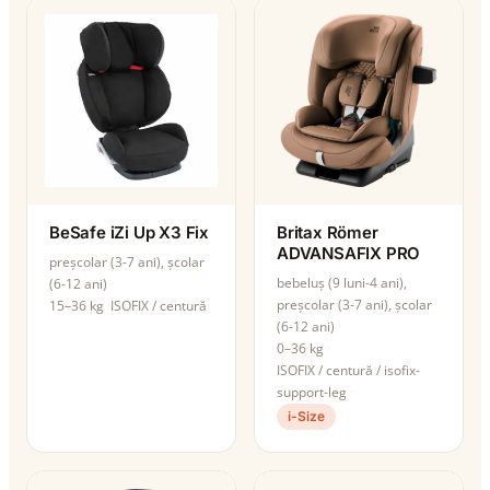
BeSafe iZi Up X3 Fix
Britax Römer
ADVANSAFIX PRO
preșcolar (3-7 ani), școlar
bebeluș (9 luni-4 ani),
(6-12 ani)
preșcolar (3-7 ani), școlar
15–36 kg
ISOFIX / centură
(6-12 ani)
0–36 kg
ISOFIX / centură / isofix-
support-leg
i-Size