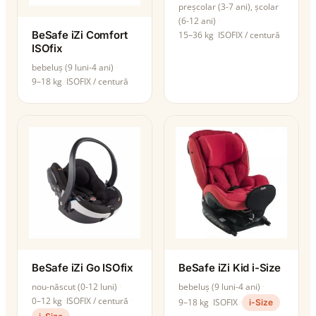
preșcolar (3-7 ani), școlar
(6-12 ani)
BeSafe iZi Comfort
15–36 kg
ISOFIX / centură
ISOfix
bebeluș (9 luni-4 ani)
9–18 kg
ISOFIX / centură
BeSafe iZi Go ISOfix
BeSafe iZi Kid i-Size
nou-născut (0-12 luni)
bebeluș (9 luni-4 ani)
0–12 kg
ISOFIX / centură
9–18 kg
ISOFIX
i-Size