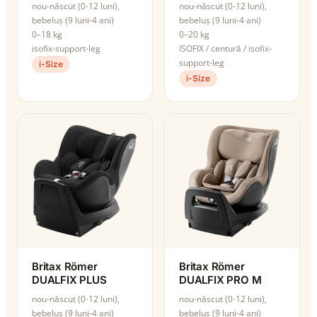
nou-născut (0-12 luni),
nou-născut (0-12 luni),
bebeluș (9 luni-4 ani)
bebeluș (9 luni-4 ani)
0–18 kg
0–20 kg
isofix-support-leg
ISOFIX / centură / isofix-
support-leg
i-Size
i-Size
Britax Römer
Britax Römer
DUALFIX PLUS
DUALFIX PRO M
nou-născut (0-12 luni),
nou-născut (0-12 luni),
bebeluș (9 luni-4 ani)
bebeluș (9 luni-4 ani)