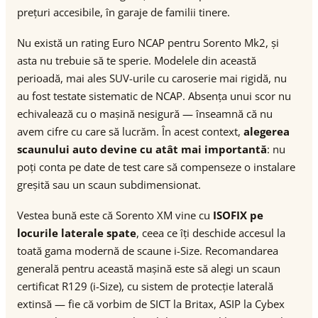
prețuri accesibile, în garaje de familii tinere.
Nu există un rating Euro NCAP pentru Sorento Mk2, și
asta nu trebuie să te sperie. Modelele din această
perioadă, mai ales SUV-urile cu caroserie mai rigidă, nu
au fost testate sistematic de NCAP. Absența unui scor nu
echivalează cu o mașină nesigură — înseamnă că nu
avem cifre cu care să lucrăm. În acest context,
alegerea
scaunului auto devine cu atât mai importantă
: nu
poți conta pe date de test care să compenseze o instalare
greșită sau un scaun subdimensionat.
Vestea bună este că Sorento XM vine cu
ISOFIX pe
locurile laterale spate
, ceea ce îți deschide accesul la
toată gama modernă de scaune i-Size. Recomandarea
generală pentru această mașină este să alegi un scaun
certificat R129 (i-Size), cu sistem de protecție laterală
extinsă — fie că vorbim de SICT la Britax, ASIP la Cybex