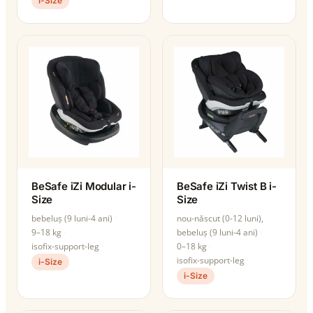
i-Size
BeSafe iZi Modular i-
BeSafe iZi Twist B i-
Size
Size
bebeluș (9 luni-4 ani)
nou-născut (0-12 luni),
9–18 kg
bebeluș (9 luni-4 ani)
isofix-support-leg
0–18 kg
isofix-support-leg
i-Size
i-Size