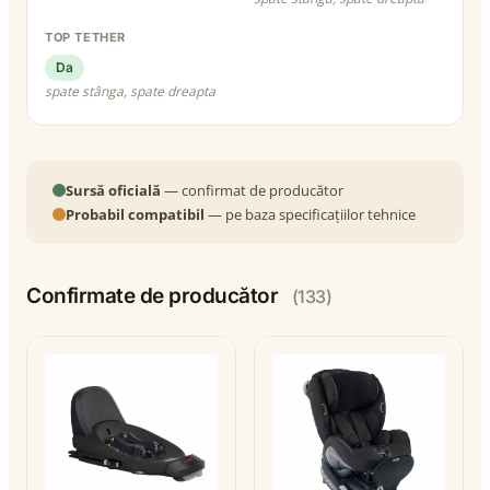
TOP TETHER
Da
spate stânga, spate dreapta
Sursă oficială
— confirmat de producător
Probabil compatibil
— pe baza specificațiilor tehnice
Confirmate de producător
(133)