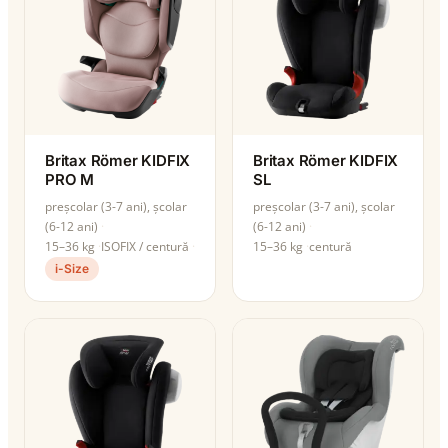
Britax Römer KIDFIX
Britax Römer KIDFIX
PRO M
SL
preșcolar (3-7 ani), școlar
preșcolar (3-7 ani), școlar
(6-12 ani)
(6-12 ani)
15–36 kg
ISOFIX / centură
15–36 kg
centură
i-Size