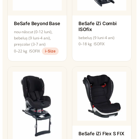
BeSafe Beyond Base
BeSafe iZi Combi
ISOfix
nou-născut (0-12 luni),
bebeluș (9 luni-4 ani)
bebeluș (9 luni-4 ani),
0–18 kg
ISOFIX
preșcolar (3-7 ani)
0–22 kg
ISOFIX
i-Size
BeSafe iZi Flex S FIX