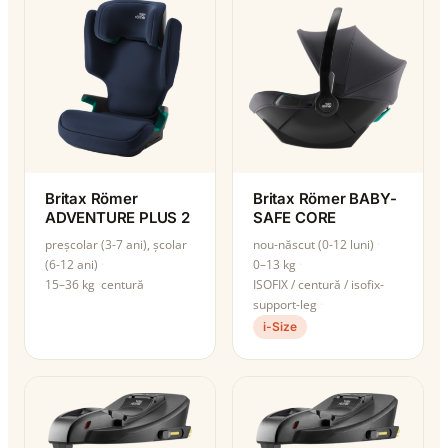
Britax Römer
Britax Römer BABY-
ADVENTURE PLUS 2
SAFE CORE
preșcolar (3-7 ani), școlar
nou-născut (0-12 luni)
(6-12 ani)
0–13 kg
15–36 kg
centură
ISOFIX / centură / isofix-
support-leg
i-Size