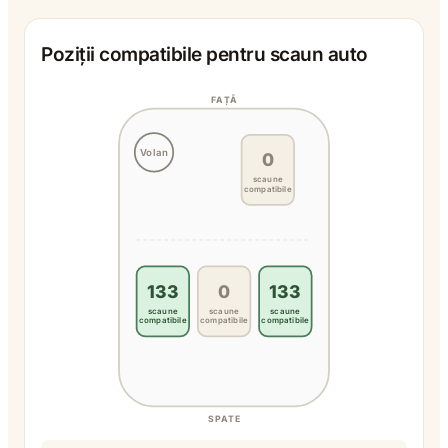
Poziții compatibile pentru scaun auto
FAȚĂ
Volan
0
scaune
compatibile
133
0
133
scaune
scaune
scaune
compatibile
compatibile
compatibile
SPATE