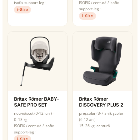
isofix-support-leg
ISOFIX / centură / isofix-
support-leg
i-Size
i-Size
Britax Römer BABY-
Britax Römer
SAFE PRO SET
DISCOVERY PLUS 2
nou-născut (0-12 luni)
preșcolar (3-7 ani), școlar
0–13 kg
(6-12 ani)
ISOFIX / centură / isofix-
15–36 kg
centură
support-leg
i-Size