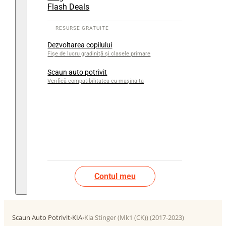
Flash Deals
Dezvoltarea copilului
Fișe de lucru gradiniță și clasele primare
Scaun auto potrivit
Verifică compatibilitatea cu mașina ta
Contul meu
Scaun Auto Potrivit
›
KIA
›
Kia Stinger (Mk1 (CK)) (2017-2023)