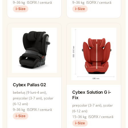
9–36 kg
ISOFIX / centură
9–36 kg
ISOFIX / centură
i-Size
i-Size
Cybex Pallas G2
Cybex Solution G i-
bebeluș (9 luni-4 ani),
Fix
preșcolar (3-7 ani), școlar
(6-12 ani)
preșcolar (3-7 ani), școlar
9–36 kg
ISOFIX / centură
(6-12 ani)
i-Size
15–36 kg
ISOFIX / centură
i-Size