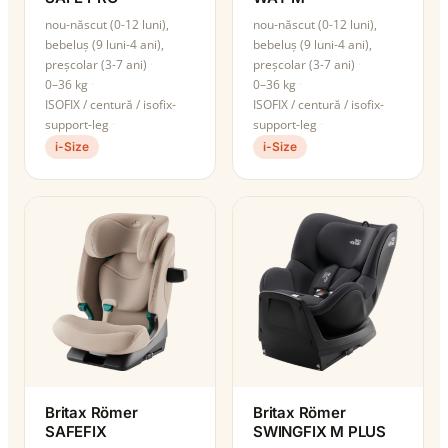
nou-născut (0-12 luni),
nou-născut (0-12 luni),
bebeluș (9 luni-4 ani),
bebeluș (9 luni-4 ani),
preșcolar (3-7 ani)
preșcolar (3-7 ani)
0–36 kg
0–36 kg
ISOFIX / centură / isofix-
ISOFIX / centură / isofix-
support-leg
support-leg
i-Size
i-Size
Britax Römer
Britax Römer
SAFEFIX
SWINGFIX M PLUS