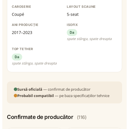
CAROSERIE
LAYOUT SCAUNE
Coupé
5-seat
ANI PRODUCȚIE
ISOFIX
2017–2023
Da
spate stânga, spate dreapta
TOP TETHER
Da
spate stânga, spate dreapta
Sursă oficială
— confirmat de producător
Probabil compatibil
— pe baza specificațiilor tehnice
Confirmate de producător
(116)