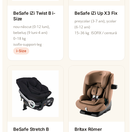
BeSafe iZi Twist B i-
BeSafe iZi Up X3 Fix
Size
preșcolar (3-7 ani), școlar
nou-născut (0-12 luni),
(6-12 ani)
bebeluș (9 luni-4 ani)
15–36 kg
ISOFIX / centură
0–18 kg
isofix-support-leg
i-Size
BeSafe Stretch B
Britax Römer