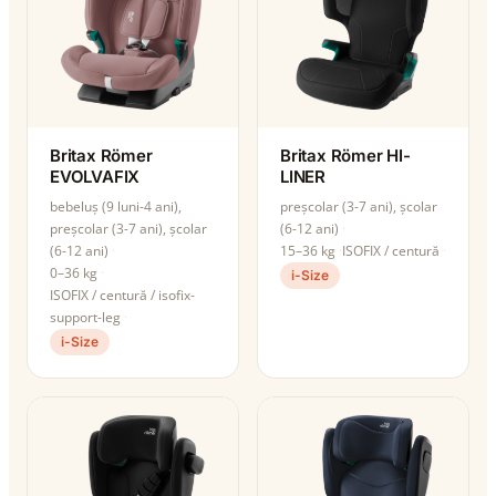
Britax Römer
Britax Römer HI-
EVOLVAFIX
LINER
bebeluș (9 luni-4 ani),
preșcolar (3-7 ani), școlar
preșcolar (3-7 ani), școlar
(6-12 ani)
(6-12 ani)
15–36 kg
ISOFIX / centură
0–36 kg
i-Size
ISOFIX / centură / isofix-
support-leg
i-Size