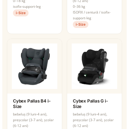
0–18 kg
(6-12 ani)
isofix-support-leg
0–36 kg
ISOFIX / centură / isofix-
i-Size
support-leg
i-Size
Cybex Pallas B4 i-
Cybex Pallas G i-
Size
Size
bebeluș (9 luni-4 ani),
bebeluș (9 luni-4 ani),
preșcolar (3-7 ani), școlar
preșcolar (3-7 ani), școlar
(6-12 ani)
(6-12 ani)