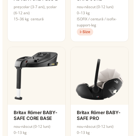
preșcolar (3-7 ani), școlar
nou-născut (0-12 luni)
(6-12 ani)
0–13 kg
15–36 kg
centură
ISOFIX / centură / isofix-
support-leg
i-Size
Britax Römer BABY-
Britax Römer BABY-
SAFE CORE BASE
SAFE PRO
nou-născut (0-12 luni)
nou-născut (0-12 luni)
0–13 kg
0–13 kg