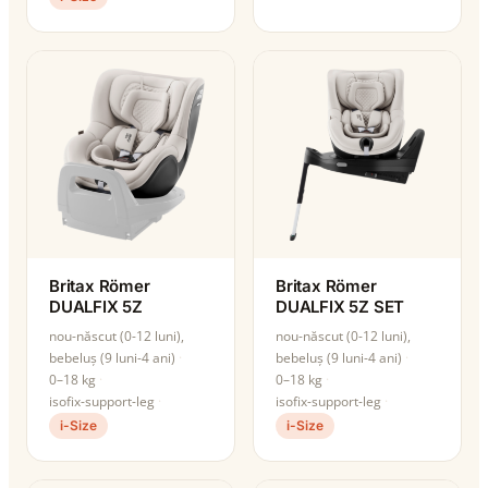
Britax Römer
Britax Römer
DUALFIX 5Z
DUALFIX 5Z SET
nou-născut (0-12 luni),
nou-născut (0-12 luni),
bebeluș (9 luni-4 ani)
bebeluș (9 luni-4 ani)
0–18 kg
0–18 kg
isofix-support-leg
isofix-support-leg
i-Size
i-Size