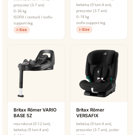
bebeluș (9 luni-4 ani),
preșcolar (3-7 ani)
preșcolar (3-7 ani)
0–36 kg
0–18 kg
ISOFIX / centură / isofix-
isofix-support-leg
support-leg
i-Size
i-Size
Britax Römer VARIO
Britax Römer
BASE 5Z
VERSAFIX
nou-născut (0-12 luni),
bebeluș (9 luni-4 ani),
bebeluș (9 luni-4 ani)
preșcolar (3-7 ani), școlar