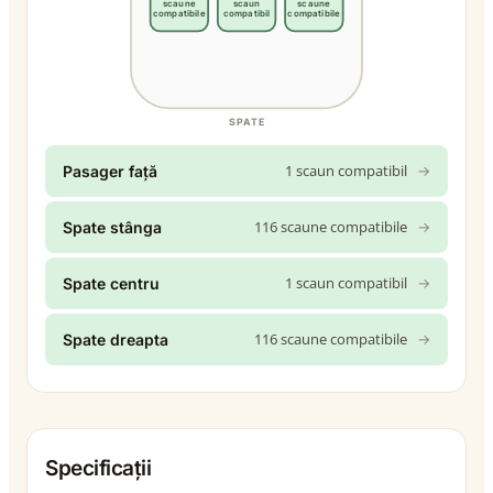
scaune
scaun
scaune
compatibile
compatibil
compatibile
SPATE
1 scaun compatibil
→
Pasager față
116 scaune compatibile
→
Spate stânga
1 scaun compatibil
→
Spate centru
116 scaune compatibile
→
Spate dreapta
Specificații