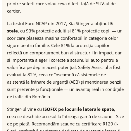
printre șoferii care voiau ceva diferit față de SUV-ul de
cartier.
La testul Euro NCAP din 2017, Kia Stinger a obținut
5
stele
, cu 93% protecție adulți și 81% protecție copii — un
scor care plasează mașina confortabil în categoria celor
sigure pentru familie. Cele 81% la protecția copiilor
reflectă un comportament bun al structurii în impact, dar
și importanța alegerii corecte a scaunului auto pentru a
valorifica pe deplin acest potențial. Safety Assist-ul a fost
evaluat la 82%, ceea ce înseamnă că sistemele de
asistență la frânare de urgență (AEB) și menținerea benzii
sunt prezente și funcționale — un avantaj real în condițiile
de trafic din România.
Stinger-ul vine cu
ISOFIX pe locurile laterale spate
,
ceea ce deschide accesul la întreaga gamă de scaune i-Size
de pe piață. Recomandăm scaune cu certificare R129 (i-