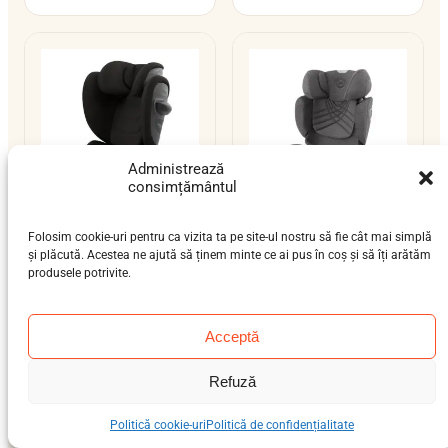
Administrează
consimțământul
Folosim cookie-uri pentru ca vizita ta pe site-ul nostru să fie cât mai simplă
Cybex Solution G2
Cybex Solution T i-
și plăcută. Acestea ne ajută să ținem minte ce ai pus în coș și să îți arătăm
Fix
produsele potrivite.
preșcolar (3-7 ani), școlar
preșcolar (3-7 ani), școlar
(6-12 ani)
(6-12 ani)
15–36 kg
ISOFIX / centură
15–36 kg
ISOFIX / centură
Acceptă
i-Size
i-Size
Refuză
Politică cookie-uri
Politică de confidențialitate