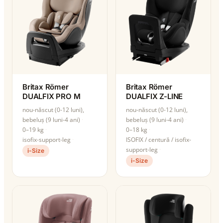
Britax Römer
Britax Römer
DUALFIX PRO M
DUALFIX Z-LINE
nou-născut (0-12 luni),
nou-născut (0-12 luni),
bebeluș (9 luni-4 ani)
bebeluș (9 luni-4 ani)
0–19 kg
0–18 kg
isofix-support-leg
ISOFIX / centură / isofix-
support-leg
i-Size
i-Size