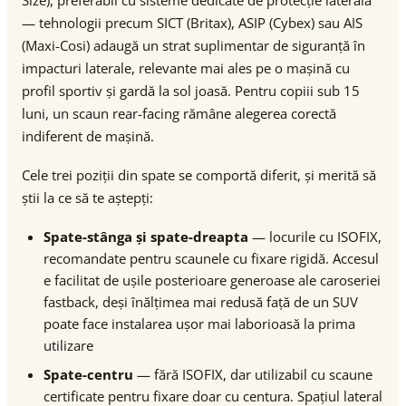
Size), preferabil cu sisteme dedicate de protecție laterală
— tehnologii precum SICT (Britax), ASIP (Cybex) sau AIS
(Maxi-Cosi) adaugă un strat suplimentar de siguranță în
impacturi laterale, relevante mai ales pe o mașină cu
profil sportiv și gardă la sol joasă. Pentru copiii sub 15
luni, un scaun rear-facing rămâne alegerea corectă
indiferent de mașină.
Cele trei poziții din spate se comportă diferit, și merită să
știi la ce să te aștepți:
Spate-stânga și spate-dreapta
— locurile cu ISOFIX,
recomandate pentru scaunele cu fixare rigidă. Accesul
e facilitat de ușile posterioare generoase ale caroseriei
fastback, deși înălțimea mai redusă față de un SUV
poate face instalarea ușor mai laborioasă la prima
utilizare
Spate-centru
— fără ISOFIX, dar utilizabil cu scaune
certificate pentru fixare doar cu centura. Spațiul lateral