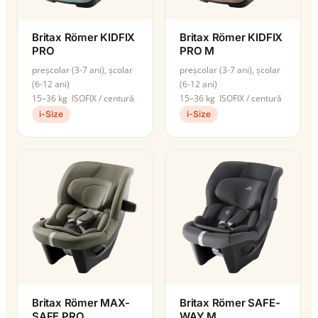
Britax Römer KIDFIX
Britax Römer KIDFIX
PRO
PRO M
preșcolar (3-7 ani), școlar
preșcolar (3-7 ani), școlar
(6-12 ani)
(6-12 ani)
15–36 kg
ISOFIX / centură
15–36 kg
ISOFIX / centură
i-Size
i-Size
Britax Römer MAX-
Britax Römer SAFE-
SAFE PRO
WAY M