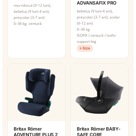
ADVANSAFIX PRO
nou-născut (0-12 luni),
bebeluș (9 luni-4 ani),
bebeluș (9 luni-4 ani),
preșcolar (3-7 ani), școlar
preșcolar (3-7 ani)
(6-12 ani)
0–36 kg
centură
0–36 kg
ISOFIX / centură / isofix-
support-leg
i-Size
Britax Römer
Britax Römer BABY-
ADVENTURE PLUS 2
SAFE CORE