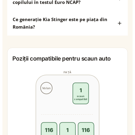
copilului în testul Euro NCAP?
Ce generație Kia Stinger este pe piața din
România?
Poziții compatibile pentru scaun auto
FAȚĂ
Volan
1
scaun
compatibil
116
1
116