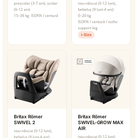
preșcolar (3-7 ani), școlar
nou-născut (0-12 luni),
(6-12 ani)
bebeluș (9 luni-4 ani)
15–36 kg
ISOFIX / centură
0–20 kg
ISOFIX / centură / isofix-
support-leg
i-Size
Britax Römer
Britax Römer
SWIVEL 2
SWIVEL-GROW MAX
AIR
nou-născut (0-12 luni),
nou-născut (0-12 luni),
bebeluș (9 luni-4 ani),