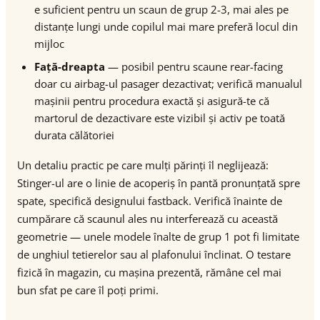
e suficient pentru un scaun de grup 2-3, mai ales pe
distanțe lungi unde copilul mai mare preferă locul din
mijloc
Față-dreapta
— posibil pentru scaune rear-facing
doar cu airbag-ul pasager dezactivat; verifică manualul
mașinii pentru procedura exactă și asigură-te că
martorul de dezactivare este vizibil și activ pe toată
durata călătoriei
Un detaliu practic pe care mulți părinți îl neglijează:
Stinger-ul are o linie de acoperiș în pantă pronunțată spre
spate, specifică designului fastback. Verifică înainte de
cumpărare că scaunul ales nu interferează cu această
geometrie — unele modele înalte de grup 1 pot fi limitate
de unghiul tetierelor sau al plafonului înclinat. O testare
fizică în magazin, cu mașina prezentă, rămâne cel mai
bun sfat pe care îl poți primi.