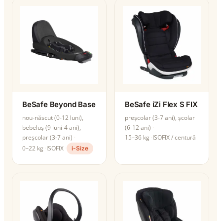
BeSafe Beyond Base
BeSafe iZi Flex S FIX
nou-născut (0-12 luni),
preșcolar (3-7 ani), școlar
bebeluș (9 luni-4 ani),
(6-12 ani)
preșcolar (3-7 ani)
15–36 kg
ISOFIX / centură
0–22 kg
ISOFIX
i-Size