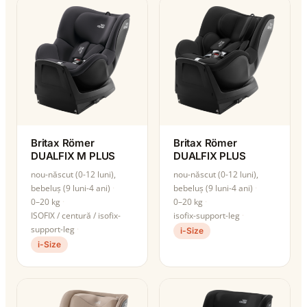
Britax Römer
Britax Römer
DUALFIX M PLUS
DUALFIX PLUS
nou-născut (0-12 luni),
nou-născut (0-12 luni),
bebeluș (9 luni-4 ani)
bebeluș (9 luni-4 ani)
0–20 kg
0–20 kg
ISOFIX / centură / isofix-
isofix-support-leg
support-leg
i-Size
i-Size