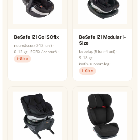
BeSafe iZi Go ISOfix
BeSafe iZi Modular i-
Size
nou-născut (0-12 luni)
bebeluș (9 luni-4 ani)
0–12 kg
ISOFIX / centură
9–18 kg
i-Size
isofix-support-leg
i-Size