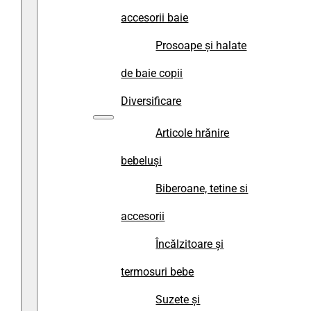
accesorii baie
Prosoape și halate
de baie copii
Diversificare
Articole hrănire
bebeluși
Biberoane, tetine si
accesorii
Încălzitoare și
termosuri bebe
Suzete și