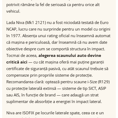
potrivit rămâne la fel de serioasă ca pentru orice alt
vehicul.
Lada Niva (Mk1 2121) nu a fost niciodată testată de Euro
NCAP, lucru care nu surprinde pentru un model cu origini
în 1977. Absența unui rating oficial nu înseamnă automat
că mașina e periculoasă, dar înseamnă că nu avem date
obiective despre cum se comportă structura în impact.
Tocmai de aceea,
alegerea scaunului auto devine
critică aici
— cu cât mașina oferă mai puține garanții
certificate de siguranță pasivă, cu atât scaunul trebuie să
compenseze prin propriile sisteme de protecție.
Recomandarea clară: optează pentru scaune i-Size (R129)
cu protecție laterală extinsă — sisteme de tip SICT, ASIP
sau AIS, în funcție de brand — care adaugă un strat
suplimentar de absorbție a energiei în impact lateral.
Niva are ISOFIX pe locurile laterale spate, ceea ce e un