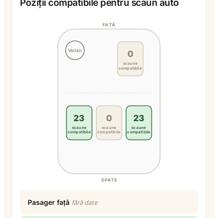
Poziții compatibile pentru scaun auto
FAȚĂ
Volan
0
scaune
compatibile
23
0
23
scaune
scaune
scaune
compatibile
compatibile
compatibile
SPATE
Pasager față
fără date