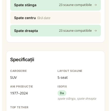
23 scaune compatibile
→
Spate stânga
Spate centru
fără date
23 scaune compatibile
→
Spate dreapta
Specificații
CAROSERIE
LAYOUT SCAUNE
SUV
5-seat
ANI PRODUCȚIE
ISOFIX
1977–2024
Da
spate stânga, spate dreapta
TOP TETHER