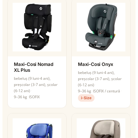
Maxi-Cosi Nomad
Maxi-Cosi Onyx
XL Plus
bebeluș (9 luni-4 ani),
bebeluș (9 luni-4 ani),
preșcolar (3-7 ani), școlar
preșcolar (3-7 ani), școlar
(6-12 ani)
(6-12 ani)
9–36 kg
ISOFIX / centură
9–36 kg
ISOFIX
i-Size