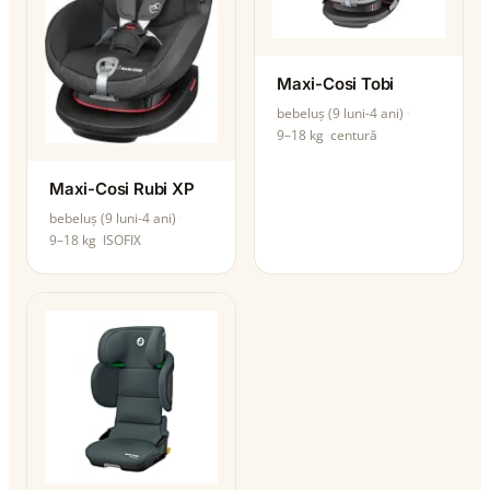
Maxi-Cosi Tobi
bebeluș (9 luni-4 ani)
9–18 kg
centură
Maxi-Cosi Rubi XP
bebeluș (9 luni-4 ani)
9–18 kg
ISOFIX