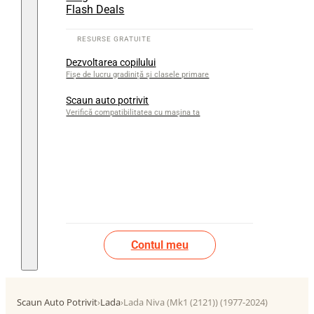
Flash Deals
Dezvoltarea copilului
Fișe de lucru gradiniță și clasele primare
Scaun auto potrivit
Verifică compatibilitatea cu mașina ta
Contul meu
Scaun Auto Potrivit
›
Lada
›
Lada Niva (Mk1 (2121)) (1977-2024)