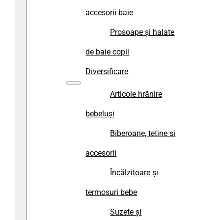
accesorii baie
Prosoape și halate
de baie copii
Diversificare
Articole hrănire
bebeluși
Biberoane, tetine si
accesorii
Încălzitoare și
termosuri bebe
Suzete și