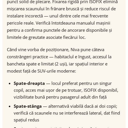
punct solid de plecare. Fixarea rigidă prin ISOFIX elimină
mișcarea scaunului în frânare bruscă și reduce riscul de
instalare incorectă — unul dintre cele mai frecvente
pericole reale. Verifică întotdeauna manualul mașinii
pentru a confirma punctele de ancorare disponibile și
limitele de greutate asociate fiecărui loc.
Când vine vorba de poziționare, Niva pune câteva
constrângeri practice — habitaclul e îngust, accesul la
bancheta spate e limitat (2 uși), iar spațiul interior e
modest față de SUV-urile moderne:
Spate-dreapta
— locul preferat pentru un singur
copil, acces mai ușor de pe trotuar, ISOFIX disponibil,
vizibilitate bună pentru pasagerul adult din față
Spate-stânga
— alternativă viabilă dacă ai doi copii;
verifică că scaunele nu se interferează lateral, dat fiind
spațiul redus