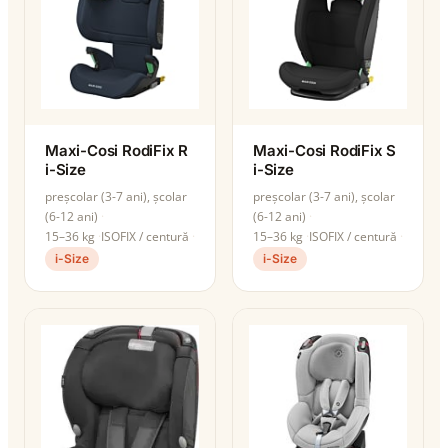
Maxi-Cosi RodiFix R
Maxi-Cosi RodiFix S
i-Size
i-Size
preșcolar (3-7 ani), școlar
preșcolar (3-7 ani), școlar
(6-12 ani)
(6-12 ani)
15–36 kg
ISOFIX / centură
15–36 kg
ISOFIX / centură
i-Size
i-Size