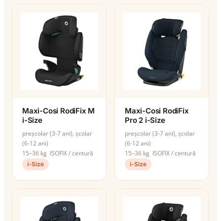
Maxi-Cosi RodiFix M
Maxi-Cosi RodiFix
i-Size
Pro 2 i-Size
preșcolar (3-7 ani), școlar
preșcolar (3-7 ani), școlar
(6-12 ani)
(6-12 ani)
15–36 kg
ISOFIX / centură
15–36 kg
ISOFIX / centură
i-Size
i-Size