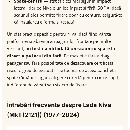
Spate-centru
— statistic cel mai sigur în impact
lateral, dar pe Niva e un loc îngust și fără ISOFIX; dacă
scaunul ales permite fixare doar cu centura, asigură-te
că instalarea e fermă și testată
Un sfat practic specific pentru Niva: dată fiind vârsta
platformei și absența airbag-urilor frontale pe multe
versiuni,
nu instala niciodată un scaun cu spate la
direcție pe locul din față
. Pe mașinile fără airbag
pasager sau fără posibilitate de dezactivare certificată,
riscul e greu de evaluat — și tocmai de aceea bancheta
spate rămâne singura alegere corectă pentru orice copil,
indiferent de vârstă sau sistem de fixare.
Întrebări frecvente despre Lada Niva
(Mk1 (2121)) (1977-2024)