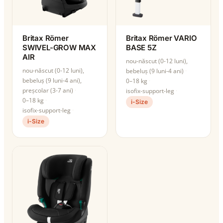
Britax Römer
Britax Römer VARIO
SWIVEL-GROW MAX
BASE 5Z
AIR
nou-născut (0-12 luni),
nou-născut (0-12 luni),
bebeluș (9 luni-4 ani)
bebeluș (9 luni-4 ani),
0–18 kg
preșcolar (3-7 ani)
isofix-support-leg
0–18 kg
i-Size
isofix-support-leg
i-Size