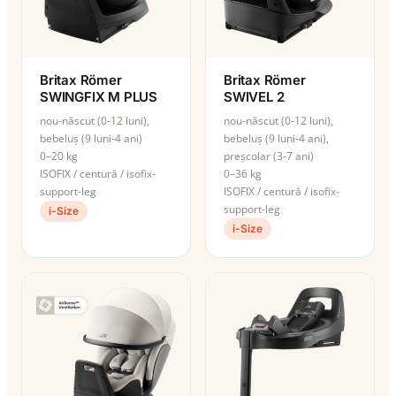
Britax Römer
Britax Römer
SWINGFIX M PLUS
SWIVEL 2
nou-născut (0-12 luni),
nou-născut (0-12 luni),
bebeluș (9 luni-4 ani)
bebeluș (9 luni-4 ani),
0–20 kg
preșcolar (3-7 ani)
ISOFIX / centură / isofix-
0–36 kg
support-leg
ISOFIX / centură / isofix-
support-leg
i-Size
i-Size