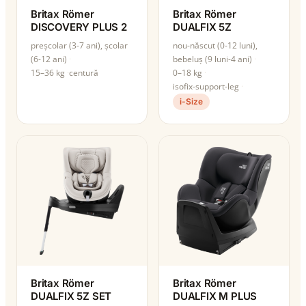
Britax Römer
Britax Römer
DISCOVERY PLUS 2
DUALFIX 5Z
preșcolar (3-7 ani), școlar
nou-născut (0-12 luni),
(6-12 ani)
bebeluș (9 luni-4 ani)
15–36 kg
centură
0–18 kg
isofix-support-leg
i-Size
Britax Römer
Britax Römer
DUALFIX 5Z SET
DUALFIX M PLUS