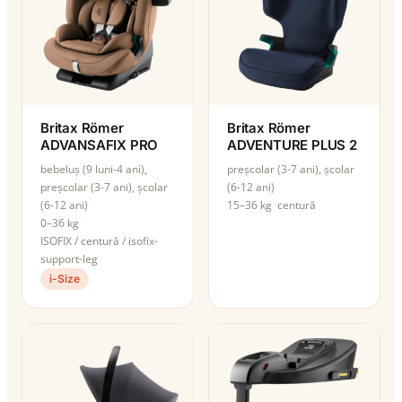
Britax Römer
Britax Römer
ADVANSAFIX PRO
ADVENTURE PLUS 2
bebeluș (9 luni-4 ani),
preșcolar (3-7 ani), școlar
preșcolar (3-7 ani), școlar
(6-12 ani)
(6-12 ani)
15–36 kg
centură
0–36 kg
ISOFIX / centură / isofix-
support-leg
i-Size