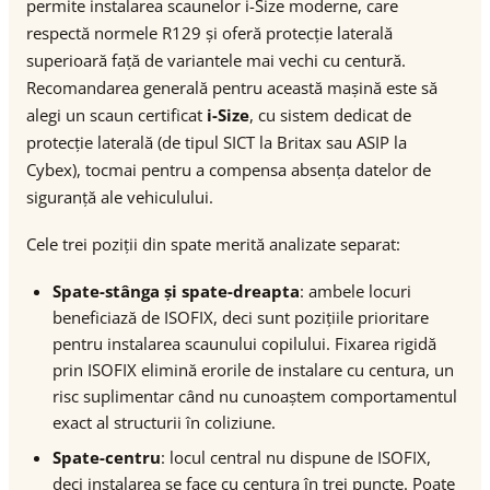
permite instalarea scaunelor i-Size moderne, care
respectă normele R129 și oferă protecție laterală
superioară față de variantele mai vechi cu centură.
Recomandarea generală pentru această mașină este să
alegi un scaun certificat
i-Size
, cu sistem dedicat de
protecție laterală (de tipul SICT la Britax sau ASIP la
Cybex), tocmai pentru a compensa absența datelor de
siguranță ale vehiculului.
Cele trei poziții din spate merită analizate separat:
Spate-stânga și spate-dreapta
: ambele locuri
beneficiază de ISOFIX, deci sunt pozițiile prioritare
pentru instalarea scaunului copilului. Fixarea rigidă
prin ISOFIX elimină erorile de instalare cu centura, un
risc suplimentar când nu cunoaștem comportamentul
exact al structurii în coliziune.
Spate-centru
: locul central nu dispune de ISOFIX,
deci instalarea se face cu centura în trei puncte. Poate