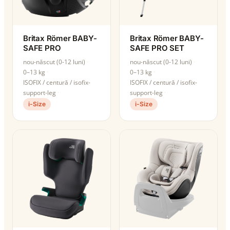
Britax Römer BABY-
Britax Römer BABY-
SAFE PRO
SAFE PRO SET
nou-născut (0-12 luni)
nou-născut (0-12 luni)
0–13 kg
0–13 kg
ISOFIX / centură / isofix-
ISOFIX / centură / isofix-
support-leg
support-leg
i-Size
i-Size