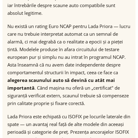
iar întrebările despre scaune auto compatibile sunt
absolut legitime.
Nu există un rating Euro NCAP pentru Lada Priora — lucru
care nu trebuie interpretat automat ca un semnal de
alarmă, ci mai degrabă ca o realitate a epocii și a pieței
țintă. Modelele produse în afara circuitului de testare
european pur și simplu nu au intrat în programul NCAP.
Asta înseamnă că nu avem date independente despre
comportamentul structurii în impact, ceea ce face ca
alegerea scaunului auto să devină cu atât mai
importantă
. Când mașina nu oferă un „certificat" de
siguranță verificat extern, scaunul trebuie să compenseze
prin calitate proprie și fixare corectă.
Lada Priora este echipată cu ISOFIX pe locurile laterale din
spate — un avantaj real față de alte modele din aceeași
perioadă și categorie de preț. Prezența ancorajelor ISOFIX