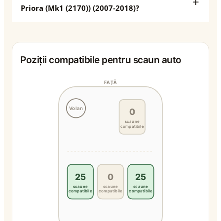
Priora (Mk1 (2170)) (2007-2018)?
Poziții compatibile pentru scaun auto
FAȚĂ
Volan
0
scaune
compatibile
25
0
25
scaune
scaune
scaune
compatibile
compatibile
compatibile