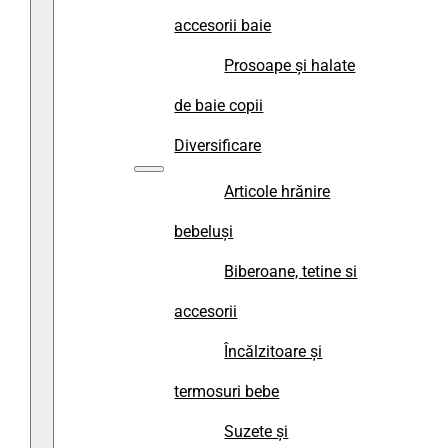
accesorii baie
Prosoape și halate
de baie copii
Diversificare
Articole hrănire
bebeluși
Biberoane, tetine si
accesorii
Încălzitoare și
termosuri bebe
Suzete și