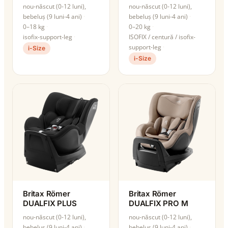
nou-născut (0-12 luni),
nou-născut (0-12 luni),
bebeluș (9 luni-4 ani)
bebeluș (9 luni-4 ani)
0–18 kg
0–20 kg
isofix-support-leg
ISOFIX / centură / isofix-
support-leg
i-Size
i-Size
Britax Römer
Britax Römer
DUALFIX PLUS
DUALFIX PRO M
nou-născut (0-12 luni),
nou-născut (0-12 luni),
bebeluș (9 luni-4 ani)
bebeluș (9 luni-4 ani)