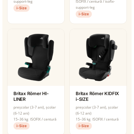
support-leg
ISOFIX / centură / isofix-
support-leg
i-Size
i-Size
Britax Römer HI-
Britax Römer KIDFIX
LINER
i-SIZE
preșcolar (3-7 ani), școlar
preșcolar (3-7 ani), școlar
(6-12 ani)
(6-12 ani)
15–36 kg
ISOFIX / centură
15–36 kg
ISOFIX / centură
i-Size
i-Size