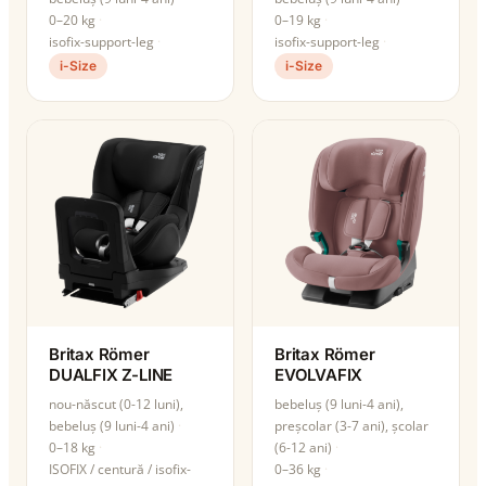
0–20 kg
0–19 kg
isofix-support-leg
isofix-support-leg
i-Size
i-Size
Britax Römer
Britax Römer
DUALFIX Z-LINE
EVOLVAFIX
nou-născut (0-12 luni),
bebeluș (9 luni-4 ani),
bebeluș (9 luni-4 ani)
preșcolar (3-7 ani), școlar
0–18 kg
(6-12 ani)
ISOFIX / centură / isofix-
0–36 kg