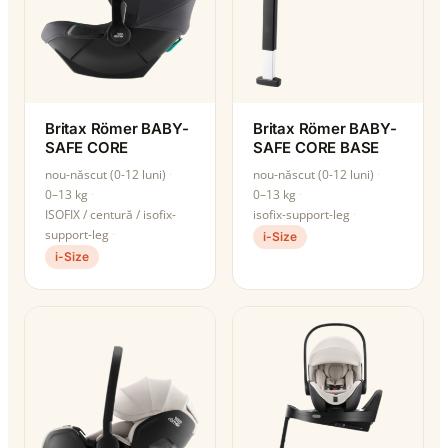
Britax Römer BABY-
Britax Römer BABY-
SAFE CORE
SAFE CORE BASE
nou-născut (0-12 luni)
nou-născut (0-12 luni)
0–13 kg
0–13 kg
ISOFIX / centură / isofix-
isofix-support-leg
support-leg
i-Size
i-Size