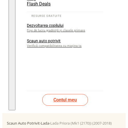
Flash Deals
Dezvoltarea copilului
Fișe de lucru gradiniță și clasele primare
Scaun auto potrivit
Verifică compatibilitatea cu mașina ta
Contul meu
Scaun Auto Potrivit
›
Lada
›
Lada Priora (Mk1 (2170)) (2007-2018)