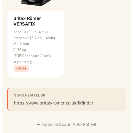
Britax Römer
VERSAFIX
bebeluș (9 luni-4 ani),
preșcolar (3-7 ani), școlar
(6-12 ani)
0–36 kg
ISOFIX / centură / isofix-
support-leg
i-Size
SURSA DATELOR
https://www.britax-romer.co.uk/fitfinder
← Înapoi la Scaun Auto Potrivit