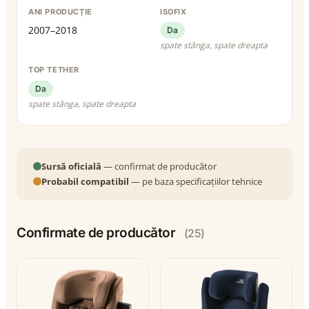
ANI PRODUCȚIE
ISOFIX
2007–2018
Da
spate stânga, spate dreapta
TOP TETHER
Da
spate stânga, spate dreapta
Sursă oficială
— confirmat de producător
Probabil compatibil
— pe baza specificațiilor tehnice
Confirmate de producător
(25)