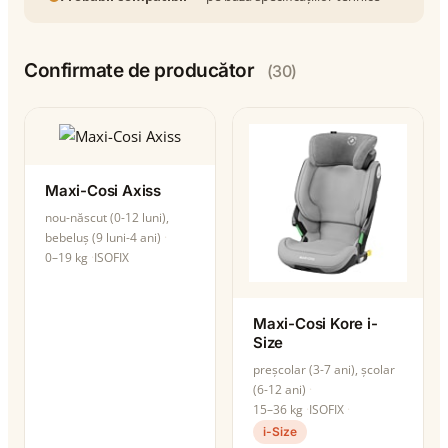
Confirmate de producător
(30)
Maxi-Cosi Axiss
nou-născut (0-12 luni),
bebeluș (9 luni-4 ani)
0–19 kg
ISOFIX
Maxi-Cosi Kore i-
Size
preșcolar (3-7 ani), școlar
(6-12 ani)
15–36 kg
ISOFIX
i-Size