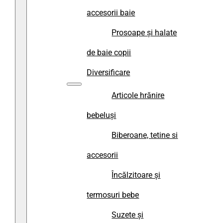
accesorii baie
Prosoape și halate
de baie copii
Diversificare
Articole hrănire
bebeluși
Biberoane, tetine si
accesorii
Încălzitoare și
termosuri bebe
Suzete și