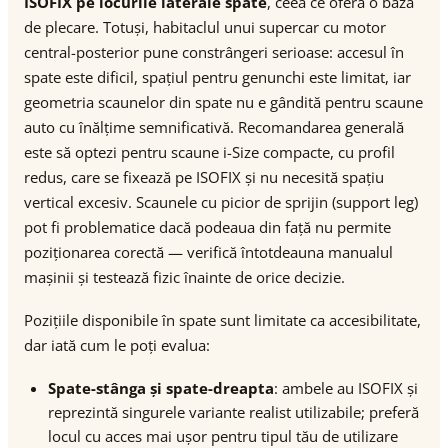
ISOFIX pe locurile laterale spate
, ceea ce oferă o bază
de plecare. Totuși, habitaclul unui supercar cu motor
central-posterior pune constrângeri serioase: accesul în
spate este dificil, spațiul pentru genunchi este limitat, iar
geometria scaunelor din spate nu e gândită pentru scaune
auto cu înălțime semnificativă. Recomandarea generală
este să optezi pentru scaune i-Size compacte, cu profil
redus, care se fixează pe ISOFIX și nu necesită spațiu
vertical excesiv. Scaunele cu picior de sprijin (support leg)
pot fi problematice dacă podeaua din față nu permite
poziționarea corectă — verifică întotdeauna manualul
mașinii și testează fizic înainte de orice decizie.
Pozițiile disponibile în spate sunt limitate ca accesibilitate,
dar iată cum le poți evalua:
Spate-stânga și spate-dreapta
: ambele au ISOFIX și
reprezintă singurele variante realist utilizabile; preferă
locul cu acces mai ușor pentru tipul tău de utilizare