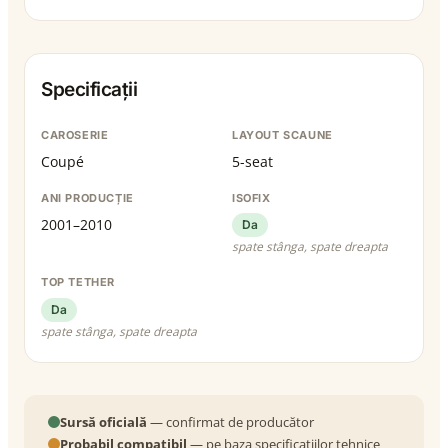
Specificații
CAROSERIE
LAYOUT SCAUNE
Coupé
5-seat
ANI PRODUCȚIE
ISOFIX
2001–2010
Da
spate stânga, spate dreapta
TOP TETHER
Da
spate stânga, spate dreapta
Sursă oficială
— confirmat de producător
Probabil compatibil
— pe baza specificațiilor tehnice