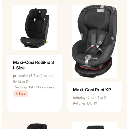
Maxi-Cosi RodiFix S
i-Size
preșcolar (3-7 ani), școlar
(6-12 ani)
15–36 kg
ISOFIX / centură
Maxi-Cosi Rubi XP
i-Size
bebeluș (9 luni-4 ani)
9–18 kg
ISOFIX