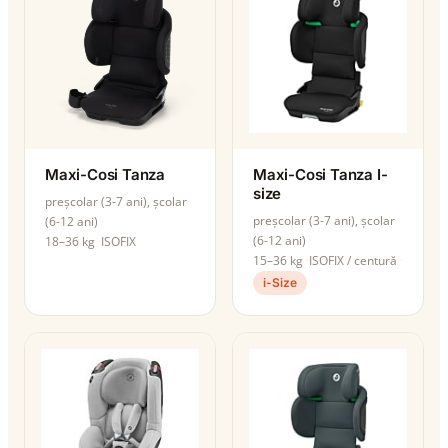
Maxi-Cosi Tanza
Maxi-Cosi Tanza I-
size
preșcolar (3-7 ani), școlar
preșcolar (3-7 ani), școlar
(6-12 ani)
(6-12 ani)
18–36 kg
ISOFIX
15–36 kg
ISOFIX / centură
i-Size