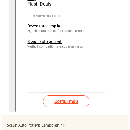
Flash Deals
Dezvoltarea copilului
Fișe de lucru gradiniță și clasele primare
Scaun auto potrivit
Verifică compatibilitatea cu mașina ta
Contul meu
Scaun Auto Potrivit
›
Lamborghini
›