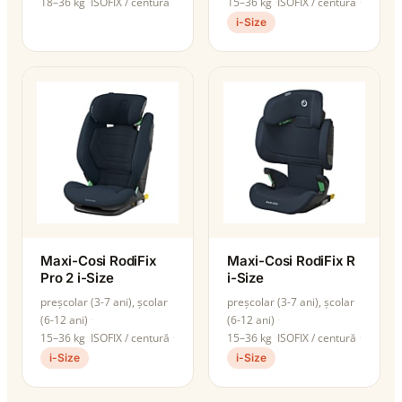
18–36 kg
ISOFIX / centură
15–36 kg
ISOFIX / centură
i-Size
Maxi-Cosi RodiFix
Maxi-Cosi RodiFix R
Pro 2 i-Size
i-Size
preșcolar (3-7 ani), școlar
preșcolar (3-7 ani), școlar
(6-12 ani)
(6-12 ani)
15–36 kg
ISOFIX / centură
15–36 kg
ISOFIX / centură
i-Size
i-Size