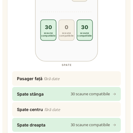
30
0
30
scaune
scaune
scaune
compatibile
compatibile
compatibile
SPATE
Pasager față
fără date
30 scaune compatibile
→
Spate stânga
Spate centru
fără date
30 scaune compatibile
→
Spate dreapta