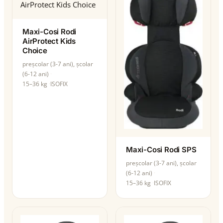
Maxi-Cosi Rodi
AirProtect Kids
Choice
preșcolar (3-7 ani), școlar
(6-12 ani)
15–36 kg
ISOFIX
Maxi-Cosi Rodi SPS
preșcolar (3-7 ani), școlar
(6-12 ani)
15–36 kg
ISOFIX