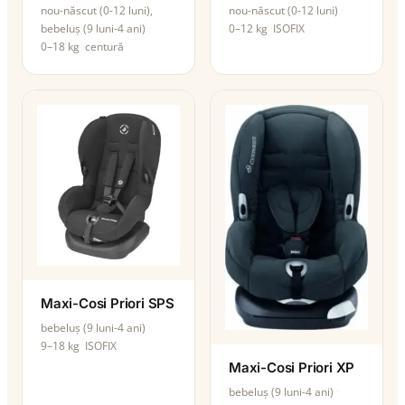
nou-născut (0-12 luni),
nou-născut (0-12 luni)
bebeluș (9 luni-4 ani)
0–12 kg
ISOFIX
0–18 kg
centură
Maxi-Cosi Priori SPS
bebeluș (9 luni-4 ani)
9–18 kg
ISOFIX
Maxi-Cosi Priori XP
bebeluș (9 luni-4 ani)