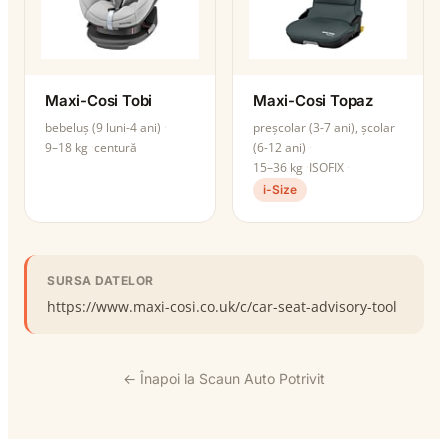
Maxi-Cosi Tobi
Maxi-Cosi Topaz
bebeluș (9 luni-4 ani)
preșcolar (3-7 ani), școlar
9–18 kg
centură
(6-12 ani)
15–36 kg
ISOFIX
i-Size
SURSA DATELOR
https://www.maxi-cosi.co.uk/c/car-seat-advisory-tool
← Înapoi la Scaun Auto Potrivit