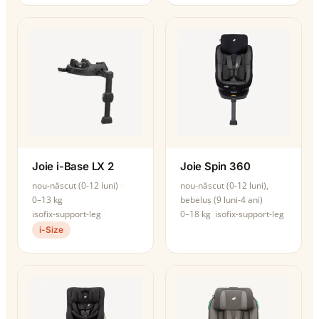
Joie i-Base LX 2
Joie Spin 360
nou-născut (0-12 luni)
nou-născut (0-12 luni),
0–13 kg
bebeluș (9 luni-4 ani)
isofix-support-leg
0–18 kg
isofix-support-leg
i-Size