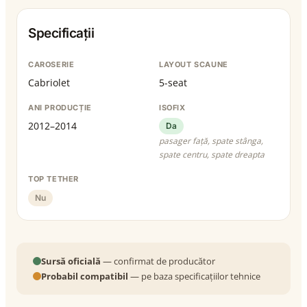
Specificații
CAROSERIE
LAYOUT SCAUNE
Cabriolet
5-seat
ANI PRODUCȚIE
ISOFIX
2012–2014
Da
pasager față, spate stânga,
spate centru, spate dreapta
TOP TETHER
Nu
Sursă oficială
— confirmat de producător
Probabil compatibil
— pe baza specificațiilor tehnice