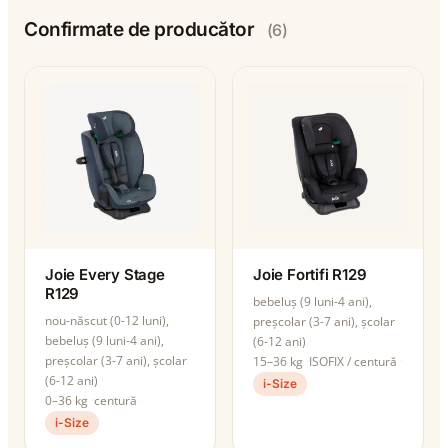
Confirmate de producător
(6)
Joie Every Stage
Joie Fortifi R129
R129
bebeluș (9 luni-4 ani),
nou-născut (0-12 luni),
preșcolar (3-7 ani), școlar
bebeluș (9 luni-4 ani),
(6-12 ani)
preșcolar (3-7 ani), școlar
15–36 kg
ISOFIX / centură
(6-12 ani)
i-Size
0–36 kg
centură
i-Size