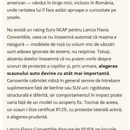
american — vândut în tiraje mici, inclusiv în România,
unde raritatea lui îl face astăzi aproape o curiozitate pe
șosele.
Nu există un rating Euro NCAP pentru Lancia Flavia
Convertible, ceea ce nu înseamnă automat că mașina e
nesigură — modelele de nișă cu volum mic de vânzări
sunt adesea ignorate de testere, nu respinse. Totuși,
absența datelor înseamnă că nu putem vorbi despre
scoruri de protecție a copiilor și, prin urmare,
alegerea
scaunului auto devine cu atât mai importantă
.
Caroseriile cabriolet ridică în general semne de întrebare
suplimentare față de berline sau SUV-uri: rigiditatea
structurală e diferită, iar comportamentul în impact poate
varia față de un model cu acoperiș fix. Tocmai de aceea,
un scaun i-Size certificat R129, cu protecție laterală activă,
e alegerea prudentă.
Lancia Flavia Convertible dispune de ISOFIX pe locurile