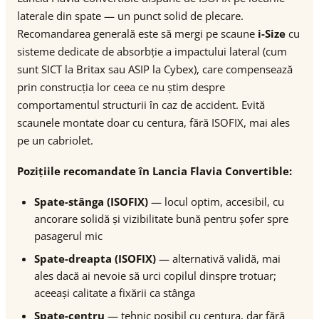
laterale din spate — un punct solid de plecare.
Recomandarea generală este să mergi pe scaune
i-Size
cu
sisteme dedicate de absorbție a impactului lateral (cum
sunt SICT la Britax sau ASIP la Cybex), care compensează
prin construcția lor ceea ce nu știm despre
comportamentul structurii în caz de accident. Evită
scaunele montate doar cu centura, fără ISOFIX, mai ales
pe un cabriolet.
Pozițiile recomandate în Lancia Flavia Convertible:
Spate-stânga (ISOFIX)
— locul optim, accesibil, cu
ancorare solidă și vizibilitate bună pentru șofer spre
pasagerul mic
Spate-dreapta (ISOFIX)
— alternativă validă, mai
ales dacă ai nevoie să urci copilul dinspre trotuar;
aceeași calitate a fixării ca stânga
Spate-centru
— tehnic posibil cu centura, dar fără