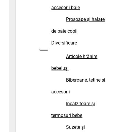
accesorii baie
Prosoape și halate
de baie copii
Diversificare
Articole hrănire
bebeluși
Biberoane, tetine si
accesorii
Încălzitoare și
termosuri bebe
Suzete și