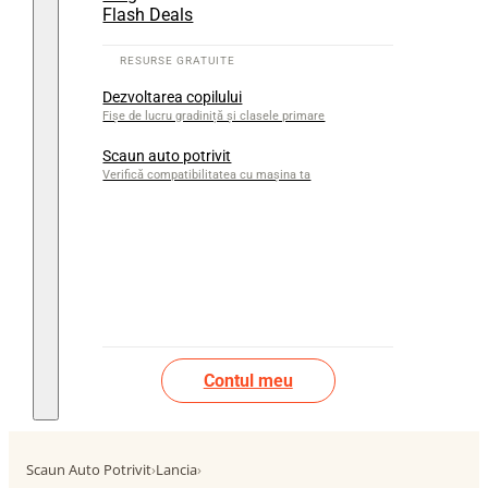
Flash Deals
Dezvoltarea copilului
Fișe de lucru gradiniță și clasele primare
Scaun auto potrivit
Verifică compatibilitatea cu mașina ta
Contul meu
Scaun Auto Potrivit
›
Lancia
›