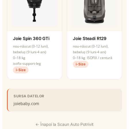
Joie Spin 360 GTi
Joie Steadi R129
nou-născut (0-12 luni),
nou-născut (0-12 luni),
bebeluș (9 luni-4 ani)
bebeluș (9 luni-4 ani)
0–18 kg
0–18 kg
ISOFIX / centură
isofix-support-leg
i-Size
i-Size
SURSA DATELOR
joiebaby.com
← Înapoi la Scaun Auto Potrivit