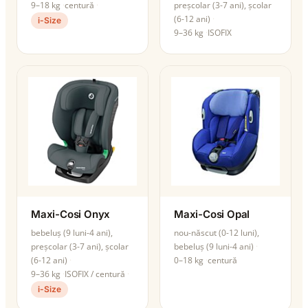
9–18 kg
centură
preșcolar (3-7 ani), școlar
(6-12 ani)
i-Size
9–36 kg
ISOFIX
Maxi-Cosi Onyx
Maxi-Cosi Opal
bebeluș (9 luni-4 ani),
nou-născut (0-12 luni),
preșcolar (3-7 ani), școlar
bebeluș (9 luni-4 ani)
(6-12 ani)
0–18 kg
centură
9–36 kg
ISOFIX / centură
i-Size