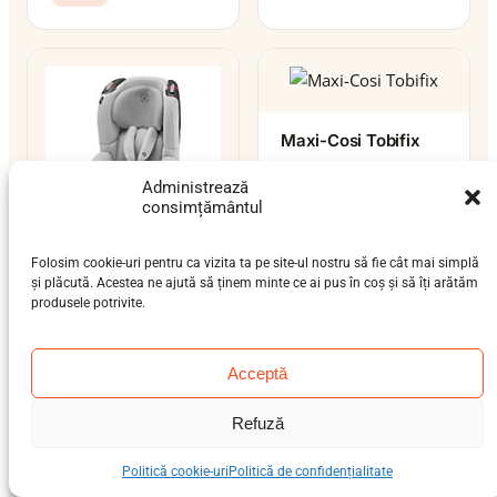
Maxi-Cosi Tobifix
bebeluș (9 luni-4 ani)
Administrează
9–18 kg
ISOFIX
consimțământul
Folosim cookie-uri pentru ca vizita ta pe site-ul nostru să fie cât mai simplă
și plăcută. Acestea ne ajută să ținem minte ce ai pus în coș și să îți arătăm
Maxi-Cosi Tobi
produsele potrivite.
bebeluș (9 luni-4 ani)
9–18 kg
centură
Acceptă
Refuză
Politică cookie-uri
Politică de confidențialitate