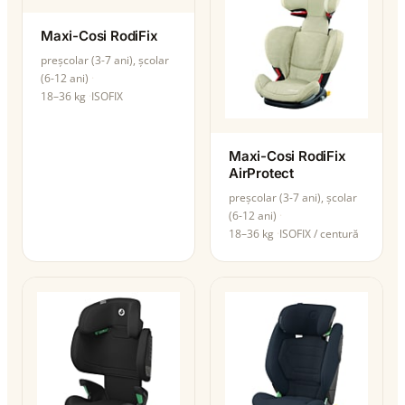
Maxi-Cosi RodiFix
preșcolar (3-7 ani), școlar
(6-12 ani)
18–36 kg
ISOFIX
Maxi-Cosi RodiFix
AirProtect
preșcolar (3-7 ani), școlar
(6-12 ani)
18–36 kg
ISOFIX / centură