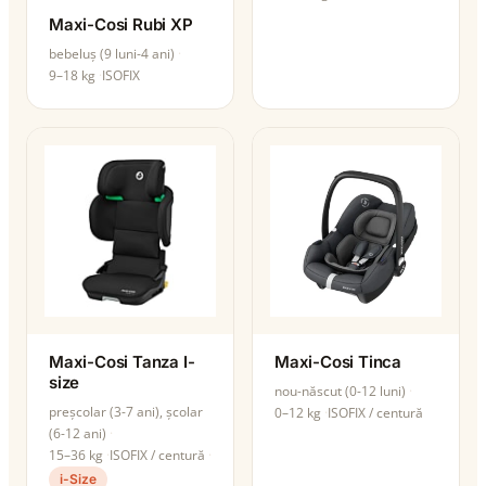
Maxi-Cosi Rubi XP
bebeluș (9 luni-4 ani)
9–18 kg
ISOFIX
Maxi-Cosi Tanza I-
Maxi-Cosi Tinca
size
nou-născut (0-12 luni)
preșcolar (3-7 ani), școlar
0–12 kg
ISOFIX / centură
(6-12 ani)
15–36 kg
ISOFIX / centură
i-Size