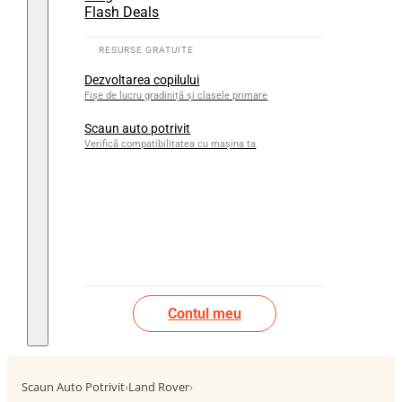
Flash Deals
Dezvoltarea copilului
Fișe de lucru gradiniță și clasele primare
Scaun auto potrivit
Verifică compatibilitatea cu mașina ta
Contul meu
Scaun Auto Potrivit
›
Land Rover
›