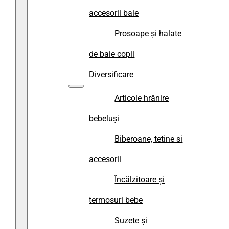
accesorii baie
Prosoape și halate
de baie copii
Diversificare
Articole hrănire
bebeluși
Biberoane, tetine si
accesorii
Încălzitoare și
termosuri bebe
Suzete și