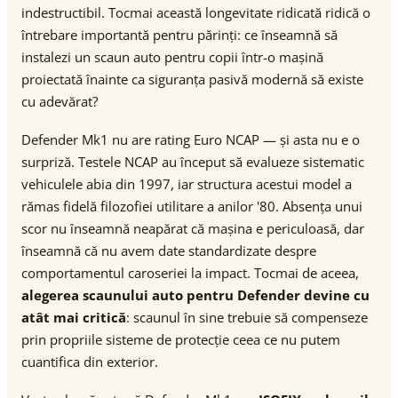
indestructibil. Tocmai această longevitate ridicată ridică o
întrebare importantă pentru părinți: ce înseamnă să
instalezi un scaun auto pentru copii într-o mașină
proiectată înainte ca siguranța pasivă modernă să existe
cu adevărat?
Defender Mk1 nu are rating Euro NCAP — și asta nu e o
surpriză. Testele NCAP au început să evalueze sistematic
vehiculele abia din 1997, iar structura acestui model a
rămas fidelă filozofiei utilitare a anilor '80. Absența unui
scor nu înseamnă neapărat că mașina e periculoasă, dar
înseamnă că nu avem date standardizate despre
comportamentul caroseriei la impact. Tocmai de aceea,
alegerea scaunului auto pentru Defender devine cu
atât mai critică
: scaunul în sine trebuie să compenseze
prin propriile sisteme de protecție ceea ce nu putem
cuantifica din exterior.