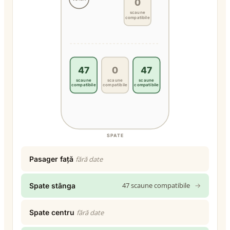
0
scaune
compatibile
47
0
47
scaune
scaune
scaune
compatibile
compatibile
compatibile
SPATE
Pasager față
fără date
47 scaune compatibile
→
Spate stânga
Spate centru
fără date