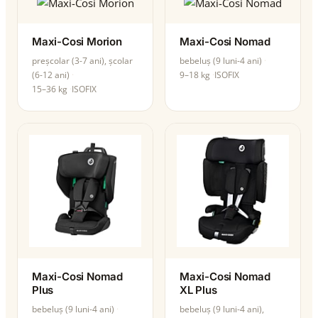
Maxi-Cosi Morion
Maxi-Cosi Nomad
preșcolar (3-7 ani), școlar
bebeluș (9 luni-4 ani)
(6-12 ani)
9–18 kg
ISOFIX
15–36 kg
ISOFIX
Maxi-Cosi Nomad
Maxi-Cosi Nomad
Plus
XL Plus
bebeluș (9 luni-4 ani)
bebeluș (9 luni-4 ani),