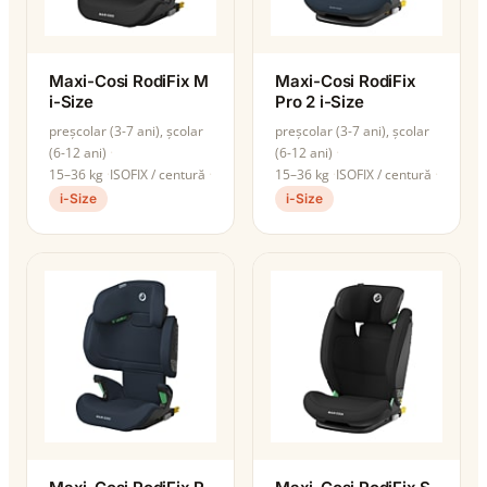
Maxi-Cosi RodiFix M
Maxi-Cosi RodiFix
i-Size
Pro 2 i-Size
preșcolar (3-7 ani), școlar
preșcolar (3-7 ani), școlar
(6-12 ani)
(6-12 ani)
15–36 kg
ISOFIX / centură
15–36 kg
ISOFIX / centură
i-Size
i-Size