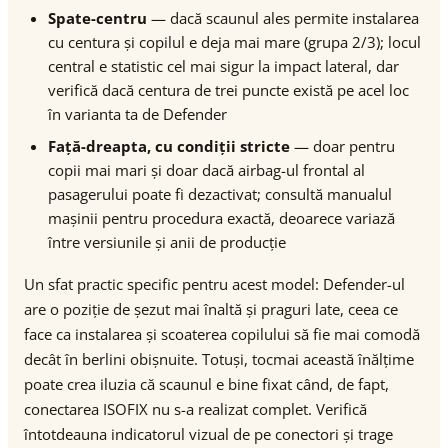
Spate-centru
— dacă scaunul ales permite instalarea
cu centura și copilul e deja mai mare (grupa 2/3); locul
central e statistic cel mai sigur la impact lateral, dar
verifică dacă centura de trei puncte există pe acel loc
în varianta ta de Defender
Față-dreapta, cu condiții stricte
— doar pentru
copii mai mari și doar dacă airbag-ul frontal al
pasagerului poate fi dezactivat; consultă manualul
mașinii pentru procedura exactă, deoarece variază
între versiunile și anii de producție
Un sfat practic specific pentru acest model: Defender-ul
are o poziție de șezut mai înaltă și praguri late, ceea ce
face ca instalarea și scoaterea copilului să fie mai comodă
decât în berlini obișnuite. Totuși, tocmai această înălțime
poate crea iluzia că scaunul e bine fixat când, de fapt,
conectarea ISOFIX nu s-a realizat complet. Verifică
întotdeauna indicatorul vizual de pe conectori și trage