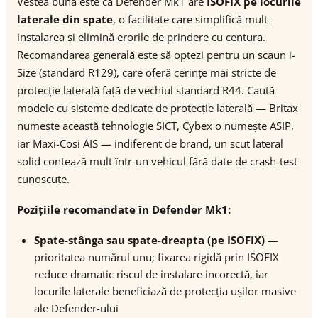
Vestea bună este că Defender Mk1 are
ISOFIX pe locurile
laterale din spate
, o facilitate care simplifică mult
instalarea și elimină erorile de prindere cu centura.
Recomandarea generală este să optezi pentru un scaun i-
Size (standard R129), care oferă cerințe mai stricte de
protecție laterală față de vechiul standard R44. Caută
modele cu sisteme dedicate de protecție laterală — Britax
numește această tehnologie SICT, Cybex o numește ASIP,
iar Maxi-Cosi AIS — indiferent de brand, un scut lateral
solid contează mult într-un vehicul fără date de crash-test
cunoscute.
Pozițiile recomandate în Defender Mk1:
Spate-stânga sau spate-dreapta (pe ISOFIX)
—
prioritatea numărul unu; fixarea rigidă prin ISOFIX
reduce dramatic riscul de instalare incorectă, iar
locurile laterale beneficiază de protecția ușilor masive
ale Defender-ului