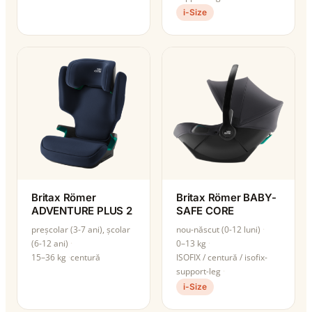
i-Size
Britax Römer
Britax Römer BABY-
ADVENTURE PLUS 2
SAFE CORE
preșcolar (3-7 ani), școlar
nou-născut (0-12 luni)
(6-12 ani)
0–13 kg
15–36 kg
centură
ISOFIX / centură / isofix-
support-leg
i-Size