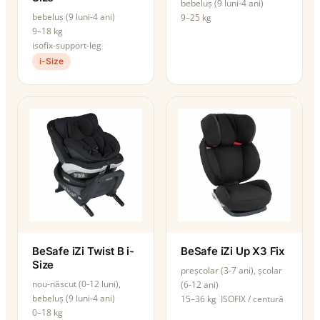
bebeluș (9 luni-4 ani)
bebeluș (9 luni-4 ani)
9–25 kg
9–18 kg
isofix-support-leg
i-Size
BeSafe iZi Twist B i-
BeSafe iZi Up X3 Fix
Size
preșcolar (3-7 ani), școlar
nou-născut (0-12 luni),
(6-12 ani)
bebeluș (9 luni-4 ani)
15–36 kg
ISOFIX / centură
0–18 kg