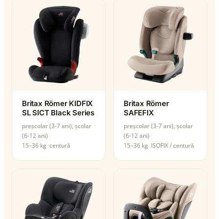
Britax Römer KIDFIX
Britax Römer
SL SICT Black Series
SAFEFIX
preșcolar (3-7 ani), școlar
preșcolar (3-7 ani), școlar
(6-12 ani)
(6-12 ani)
15–36 kg
centură
15–36 kg
ISOFIX / centură