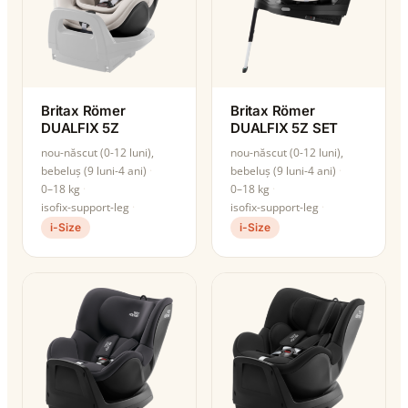
Britax Römer
Britax Römer
DUALFIX 5Z
DUALFIX 5Z SET
nou-născut (0-12 luni),
nou-născut (0-12 luni),
bebeluș (9 luni-4 ani)
bebeluș (9 luni-4 ani)
0–18 kg
0–18 kg
isofix-support-leg
isofix-support-leg
i-Size
i-Size