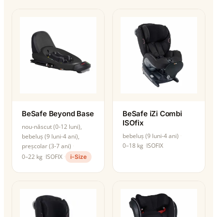
BeSafe Beyond Base
BeSafe iZi Combi
ISOfix
nou-născut (0-12 luni),
bebeluș (9 luni-4 ani)
bebeluș (9 luni-4 ani),
0–18 kg
ISOFIX
preșcolar (3-7 ani)
0–22 kg
ISOFIX
i-Size