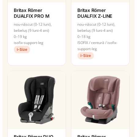
Britax Römer
Britax Römer
DUALFIX PRO M
DUALFIX Z-LINE
nou-născut (0-12 luni),
nou-născut (0-12 luni),
bebeluș (9 luni-4 ani)
bebeluș (9 luni-4 ani)
0–19 kg
0–18 kg
isofix-support-leg
ISOFIX / centură / isofix-
support-leg
i-Size
i-Size
Britax Römer DUO
Britax Römer