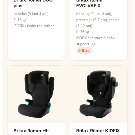
plus
EVOLVAFIX
bebeluș (9 luni-4 ani)
bebeluș (9 luni-4 ani),
9–18 kg
preșcolar (3-7 ani), școlar
ISOFIX / isofix-top-tether
(6-12 ani)
0–36 kg
ISOFIX / centură / isofix-
support-leg
i-Size
Britax Römer HI-
Britax Römer KIDFIX