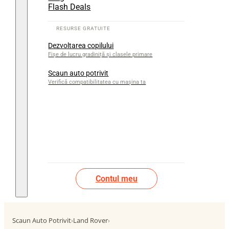
Flash Deals
Dezvoltarea copilului
Fișe de lucru gradiniță și clasele primare
Scaun auto potrivit
Verifică compatibilitatea cu mașina ta
Contul meu
Scaun Auto Potrivit
›
Land Rover
›