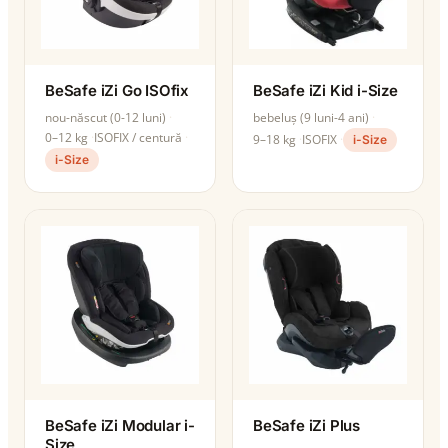
BeSafe iZi Go ISOfix
BeSafe iZi Kid i-Size
nou-născut (0-12 luni)
bebeluș (9 luni-4 ani)
0–12 kg
ISOFIX / centură
9–18 kg
ISOFIX
i-Size
i-Size
BeSafe iZi Modular i-
BeSafe iZi Plus
Size