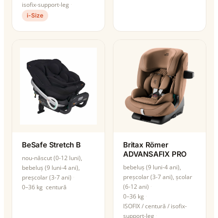
isofix-support-leg
i-Size
BeSafe Stretch B
Britax Römer
ADVANSAFIX PRO
nou-născut (0-12 luni),
bebeluș (9 luni-4 ani),
bebeluș (9 luni-4 ani),
preșcolar (3-7 ani), școlar
preșcolar (3-7 ani)
(6-12 ani)
0–36 kg
centură
0–36 kg
ISOFIX / centură / isofix-
support-leg