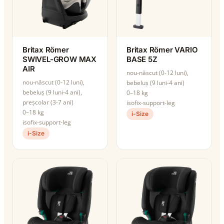
Britax Römer
Britax Römer VARIO
SWIVEL-GROW MAX
BASE 5Z
AIR
nou-născut (0-12 luni),
nou-născut (0-12 luni),
bebeluș (9 luni-4 ani)
bebeluș (9 luni-4 ani),
0–18 kg
preșcolar (3-7 ani)
isofix-support-leg
0–18 kg
i-Size
isofix-support-leg
i-Size