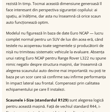
rezistă în timp. Tocmai această dimensiune generoasă îl
face interesant din perspectiva siguranței copilului: ai
spațiu, ai înălțime, dar asta nu înseamnă că orice scaun
auto funcționează optim.
Modelul nu figurează în baza de date Euro NCAP — lucru
complet normal pentru un SUV de lux din acea eră, când
testele nu acopereau toate segmentele și producătorii de
nișă nu trimiteau sistematic vehicule la evaluare. Absența
unui rating Euro NCAP pentru Range Rover L322 nu spune
nimic negativ despre structura mașinii, dar înseamnă că
alegerea scaunului auto devine mai importantă: nu poți te
baza pe un scor care să confirme sau infirme performanța
în impact lateral sau frontal. Compensezi prin calitatea
echipamentului pe care îl instalezi.
Scaunele i-Size (standardul R129)
sunt alegerea logică
pentru această mașină. Față de vechiul standard R44, i-