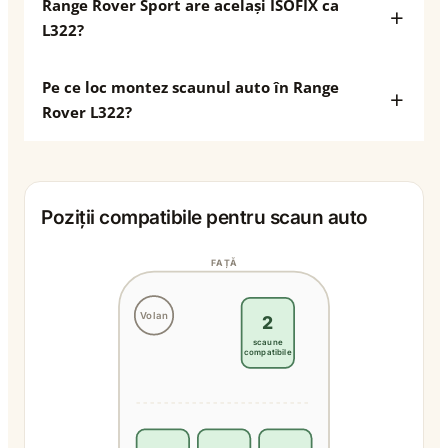
Range Rover Sport are același ISOFIX ca
L322?
Pe ce loc montez scaunul auto în Range
Rover L322?
Poziții compatibile pentru scaun auto
FAȚĂ
Volan
2
scaune
compatibile