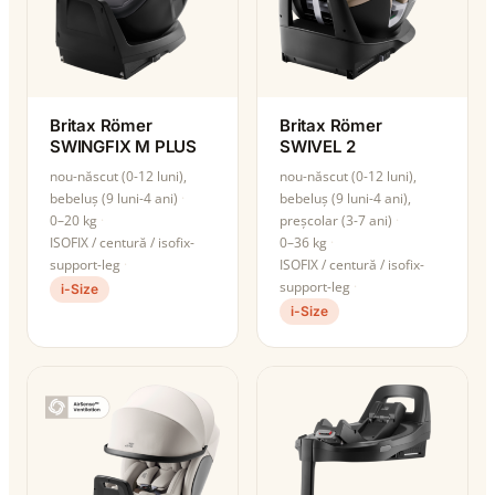
Britax Römer
Britax Römer
SWINGFIX M PLUS
SWIVEL 2
nou-născut (0-12 luni),
nou-născut (0-12 luni),
bebeluș (9 luni-4 ani)
bebeluș (9 luni-4 ani),
0–20 kg
preșcolar (3-7 ani)
ISOFIX / centură / isofix-
0–36 kg
support-leg
ISOFIX / centură / isofix-
support-leg
i-Size
i-Size