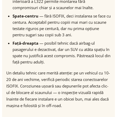
interioară a L322 permite montarea fără
compromisuri chiar și a scaunelor mai înalte.
Spate-centru
— fără ISOFIX, deci instalarea se face cu
centura. Acceptabil pentru copiii mai mari cu scaune
testate riguros pe centură, dar nu prima opțiune
pentru sugari sau copii sub 3 ani.
Față-dreapta
— posibil tehnic dacă airbag-ul
pasagerului e dezactivat, dar un SUV cu atâta spațiu în
spate nu justifică acest compromis. Păstrează locul din
față pentru adulți.
Un detaliu tehnic care merită atenție: pe un vehicul cu 10-
20 de ani vechime, verifică periodic starea conectoarelor
ISOFIX. Coroziunea ușoară sau depunerile pot afecta clic-
ul de blocare al scaunului — o inspecție vizuală rapidă
înainte de fiecare instalare e un obicei bun, mai ales dacă
mașina e folosită și în off-road.