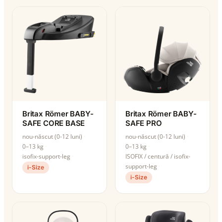
Britax Römer BABY-
Britax Römer BABY-
SAFE CORE BASE
SAFE PRO
nou-născut (0-12 luni)
nou-născut (0-12 luni)
0–13 kg
0–13 kg
isofix-support-leg
ISOFIX / centură / isofix-
support-leg
i-Size
i-Size