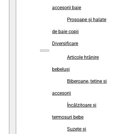
accesorii baie
Prosoape și halate
de baie copii
Diversificare
Articole hrănire
bebeluși
Biberoane, tetine si
accesorii
Încălzitoare și
termosuri bebe
Suzete și