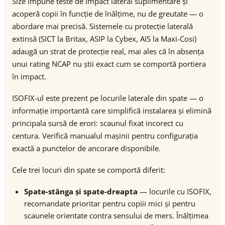
Size impune teste de impact lateral suplimentare și
acoperă copii în funcție de înălțime, nu de greutate — o
abordare mai precisă. Sistemele cu protecție laterală
extinsă (SICT la Britax, ASIP la Cybex, AIS la Maxi-Cosi)
adaugă un strat de protecție real, mai ales că în absența
unui rating NCAP nu știi exact cum se comportă portiera
în impact.
ISOFIX-ul este prezent pe locurile laterale din spate — o
informație importantă care simplifică instalarea și elimină
principala sursă de erori: scaunul fixat incorect cu
centura. Verifică manualul mașinii pentru configurația
exactă a punctelor de ancorare disponibile.
Cele trei locuri din spate se comportă diferit:
Spate-stânga și spate-dreapta
— locurile cu ISOFIX,
recomandate prioritar pentru copiii mici și pentru
scaunele orientate contra sensului de mers. Înălțimea