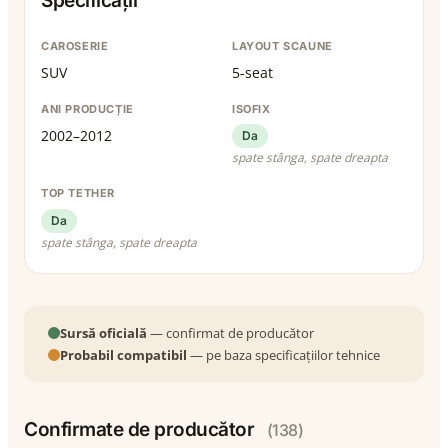
Specificații
CAROSERIE
LAYOUT SCAUNE
SUV
5-seat
ANI PRODUCȚIE
ISOFIX
2002–2012
Da
spate stânga, spate dreapta
TOP TETHER
Da
spate stânga, spate dreapta
Sursă oficială
— confirmat de producător
Probabil compatibil
— pe baza specificațiilor tehnice
Confirmate de producător
(138)