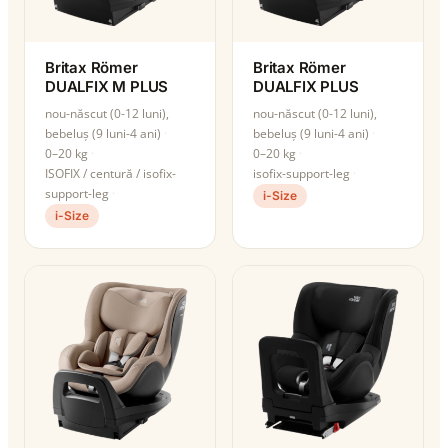
Britax Römer
Britax Römer
DUALFIX M PLUS
DUALFIX PLUS
nou-născut (0-12 luni),
nou-născut (0-12 luni),
bebeluș (9 luni-4 ani)
bebeluș (9 luni-4 ani)
0–20 kg
0–20 kg
ISOFIX / centură / isofix-
isofix-support-leg
support-leg
i-Size
i-Size