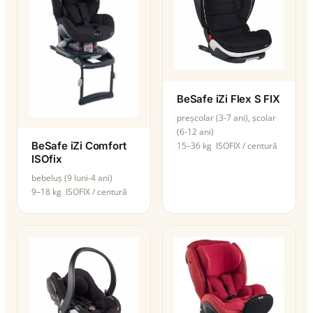
BeSafe iZi Flex S FIX
preșcolar (3-7 ani), școlar
(6-12 ani)
BeSafe iZi Comfort
15–36 kg
ISOFIX / centură
ISOfix
bebeluș (9 luni-4 ani)
9–18 kg
ISOFIX / centură