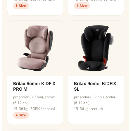
i-Size
i-Size
Britax Römer KIDFIX
Britax Römer KIDFIX
PRO M
SL
preșcolar (3-7 ani), școlar
preșcolar (3-7 ani), școlar
(6-12 ani)
(6-12 ani)
15–36 kg
ISOFIX / centură
15–36 kg
centură
i-Size