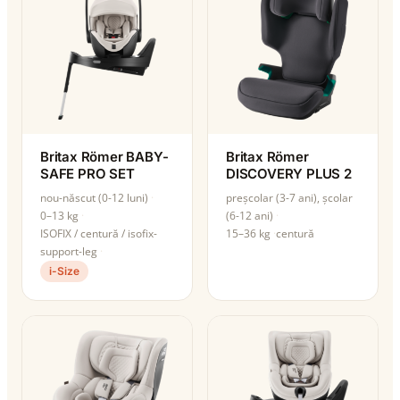
Britax Römer BABY-
Britax Römer
SAFE PRO SET
DISCOVERY PLUS 2
nou-născut (0-12 luni)
preșcolar (3-7 ani), școlar
0–13 kg
(6-12 ani)
ISOFIX / centură / isofix-
15–36 kg
centură
support-leg
i-Size