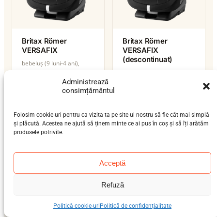
Britax Römer
Britax Römer
VERSAFIX
VERSAFIX
(descontinuat)
bebeluș (9 luni-4 ani),
bebeluș (9 luni-4 ani),
preșcolar (3-7 ani), școlar
Administrează
preșcolar (3-7 ani), școlar
(6-12 ani)
consimțământul
(6-12 ani)
0–36 kg
9–18 kg
ISOFIX / centură / isofix-
ISOFIX / centură / isofix-
support-leg
Folosim cookie-uri pentru ca vizita ta pe site-ul nostru să fie cât mai simplă
top-tether
i-Size
și plăcută. Acestea ne ajută să ținem minte ce ai pus în coș și să îți arătăm
produsele potrivite.
Acceptă
Refuză
Politică cookie-uri
Politică de confidențialitate