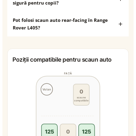
sigură pentru copii?
Pot folosi scaun auto rear-facing în Range
Rover L405?
Poziții compatibile pentru scaun auto
FAȚĂ
Volan
0
scaune
compatibile
125
0
125