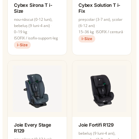
Cybex Sirona T i-
Cybex Solution T i-
Size
Fix
nou-născut (0-12 luni),
preșcolar (3-7 ani), școlar
bebeluș (9 luni-4 ani)
(6-12 ani)
0–19 kg
15–36 kg
ISOFIX / centură
ISOFIX / isofix-support-leg
i-Size
i-Size
Joie Every Stage
Joie Fortifi R129
R129
bebeluș (9 luni-4 ani),