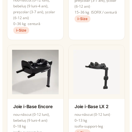
nou-născut (0-12 luni),
preșcolar (3-7 ani), școlar
bebeluș (9 luni-4 ani),
(6-12 ani)
preșcolar (3-7 ani), școlar
15–36 kg
ISOFIX / centură
(6-12 ani)
i-Size
0–36 kg
centură
i-Size
Joie i-Base Encore
Joie i-Base LX 2
nou-născut (0-12 luni),
nou-născut (0-12 luni)
bebeluș (9 luni-4 ani)
0–13 kg
0–18 kg
isofix-support-leg