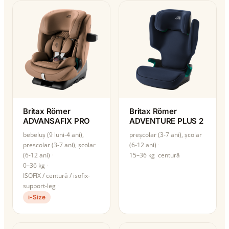
Britax Römer
Britax Römer
ADVANSAFIX PRO
ADVENTURE PLUS 2
bebeluș (9 luni-4 ani),
preșcolar (3-7 ani), școlar
preșcolar (3-7 ani), școlar
(6-12 ani)
(6-12 ani)
15–36 kg
centură
0–36 kg
ISOFIX / centură / isofix-
support-leg
i-Size