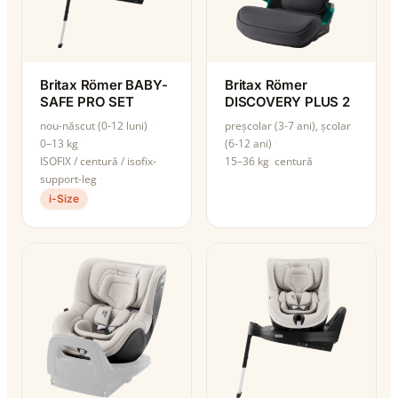
Britax Römer BABY-
Britax Römer
SAFE PRO SET
DISCOVERY PLUS 2
nou-născut (0-12 luni)
preșcolar (3-7 ani), școlar
0–13 kg
(6-12 ani)
ISOFIX / centură / isofix-
15–36 kg
centură
support-leg
i-Size