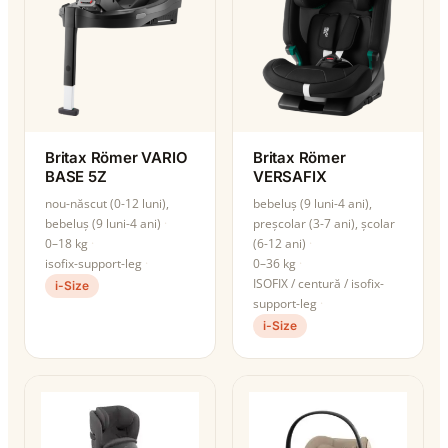
Britax Römer VARIO
Britax Römer
BASE 5Z
VERSAFIX
nou-născut (0-12 luni),
bebeluș (9 luni-4 ani),
bebeluș (9 luni-4 ani)
preșcolar (3-7 ani), școlar
0–18 kg
(6-12 ani)
isofix-support-leg
0–36 kg
ISOFIX / centură / isofix-
i-Size
support-leg
i-Size