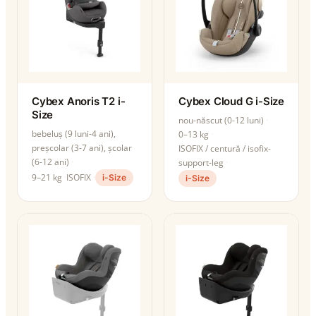
Cybex Anoris T2 i-
Cybex Cloud G i-Size
Size
nou-născut (0-12 luni)
bebeluș (9 luni-4 ani),
0–13 kg
preșcolar (3-7 ani), școlar
ISOFIX / centură / isofix-
(6-12 ani)
support-leg
9–21 kg
ISOFIX
i-Size
i-Size