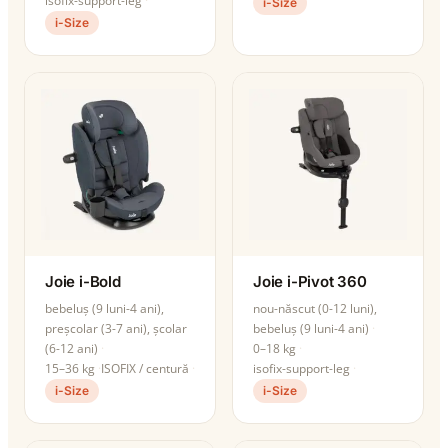
isofix-support-leg
i-Size
i-Size
Joie i-Bold
Joie i-Pivot 360
bebeluș (9 luni-4 ani),
nou-născut (0-12 luni),
preșcolar (3-7 ani), școlar
bebeluș (9 luni-4 ani)
(6-12 ani)
0–18 kg
15–36 kg
ISOFIX / centură
isofix-support-leg
i-Size
i-Size