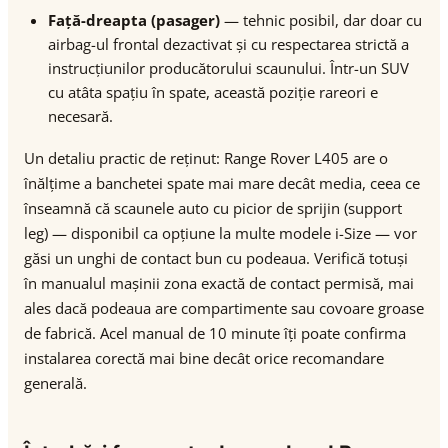
Față-dreapta (pasager)
— tehnic posibil, dar doar cu
airbag-ul frontal dezactivat și cu respectarea strictă a
instrucțiunilor producătorului scaunului. Într-un SUV
cu atâta spațiu în spate, această poziție rareori e
necesară.
Un detaliu practic de reținut: Range Rover L405 are o
înălțime a banchetei spate mai mare decât media, ceea ce
înseamnă că scaunele auto cu picior de sprijin (support
leg) — disponibil ca opțiune la multe modele i-Size — vor
găsi un unghi de contact bun cu podeaua. Verifică totuși
în manualul mașinii zona exactă de contact permisă, mai
ales dacă podeaua are compartimente sau covoare groase
de fabrică. Acel manual de 10 minute îți poate confirma
instalarea corectă mai bine decât orice recomandare
generală.