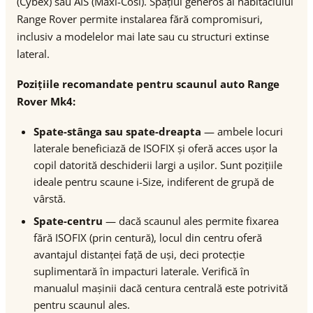
(Cybex) sau AIS (Maxi-Cosi). Spațiul generos al habitaclului
Range Rover permite instalarea fără compromisuri,
inclusiv a modelelor mai late sau cu structuri extinse
lateral.
Pozițiile recomandate pentru scaunul auto Range
Rover Mk4:
Spate-stânga sau spate-dreapta
— ambele locuri
laterale beneficiază de ISOFIX și oferă acces ușor la
copil datorită deschiderii largi a ușilor. Sunt pozițiile
ideale pentru scaune i-Size, indiferent de grupă de
vârstă.
Spate-centru
— dacă scaunul ales permite fixarea
fără ISOFIX (prin centură), locul din centru oferă
avantajul distanței față de uși, deci protecție
suplimentară în impacturi laterale. Verifică în
manualul mașinii dacă centura centrală este potrivită
pentru scaunul ales.