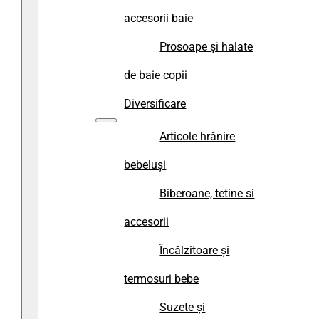
accesorii baie
Prosoape și halate
de baie copii
Diversificare
Articole hrănire
bebeluși
Biberoane, tetine si
accesorii
Încălzitoare și
termosuri bebe
Suzete și