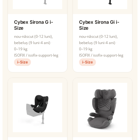
Cybex Sirona G i-
Cybex Sirona Gi i-
Size
Size
nou-născut (0-12 luni),
nou-născut (0-12 luni),
bebeluș (9 luni-4 ani)
bebeluș (9 luni-4 ani)
0–19 kg
0–19 kg
ISOFIX / isofix-support-leg
ISOFIX / isofix-support-leg
i-Size
i-Size