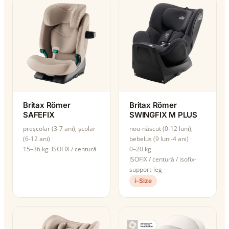
Britax Römer
Britax Römer
SAFEFIX
SWINGFIX M PLUS
preșcolar (3-7 ani), școlar
nou-născut (0-12 luni),
(6-12 ani)
bebeluș (9 luni-4 ani)
15–36 kg
ISOFIX / centură
0–20 kg
ISOFIX / centură / isofix-
support-leg
i-Size