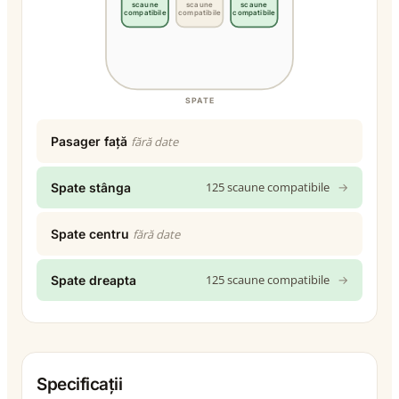
scaune
scaune
scaune
compatibile
compatibile
compatibile
SPATE
Pasager față
fără date
125 scaune compatibile
→
Spate stânga
Spate centru
fără date
125 scaune compatibile
→
Spate dreapta
Specificații