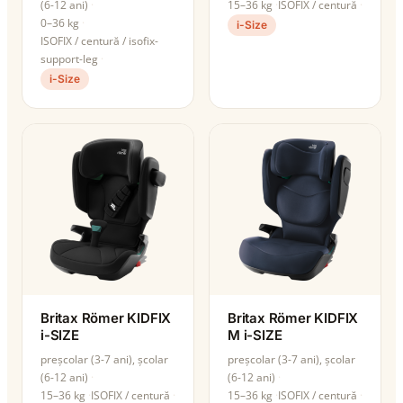
(6-12 ani)
15–36 kg
ISOFIX / centură
0–36 kg
i-Size
ISOFIX / centură / isofix-
support-leg
i-Size
Britax Römer KIDFIX
Britax Römer KIDFIX
i-SIZE
M i-SIZE
preșcolar (3-7 ani), școlar
preșcolar (3-7 ani), școlar
(6-12 ani)
(6-12 ani)
15–36 kg
ISOFIX / centură
15–36 kg
ISOFIX / centură