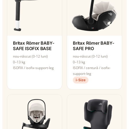
Britax Römer BABY-
Britax Römer BABY-
SAFE ISOFIX BASE
SAFE PRO
nou-născut (0-12 luni)
nou-născut (0-12 luni)
0–13 kg
0–13 kg
ISOFIX / isofix-support-leg
ISOFIX / centură / isofix-
support-leg
i-Size