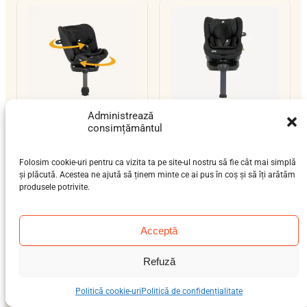
Administrează
consimțământul
Joie i-Pivot Grow
Joie i-Spin 360
nou-născut (0-12 luni),
nou-născut (0-12 luni),
Folosim cookie-uri pentru ca vizita ta pe site-ul nostru să fie cât mai simplă
bebeluș (9 luni-4 ani),
bebeluș (9 luni-4 ani)
și plăcută. Acestea ne ajută să ținem minte ce ai pus în coș și să îți arătăm
preșcolar (3-7 ani)
0–18 kg
produsele potrivite.
0–25 kg
isofix-support-leg
isofix-support-leg
i-Size
i-Size
Acceptă
Refuză
Politică cookie-uri
Politică de confidențialitate