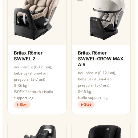
Britax Römer
Britax Römer
SWIVEL 2
SWIVEL-GROW MAX
AIR
nou-născut (0-12 luni),
nou-născut (0-12 luni),
bebeluș (9 luni-4 ani),
bebeluș (9 luni-4 ani),
preșcolar (3-7 ani)
preșcolar (3-7 ani)
0–36 kg
0–18 kg
ISOFIX / centură / isofix-
isofix-support-leg
support-leg
i-Size
i-Size