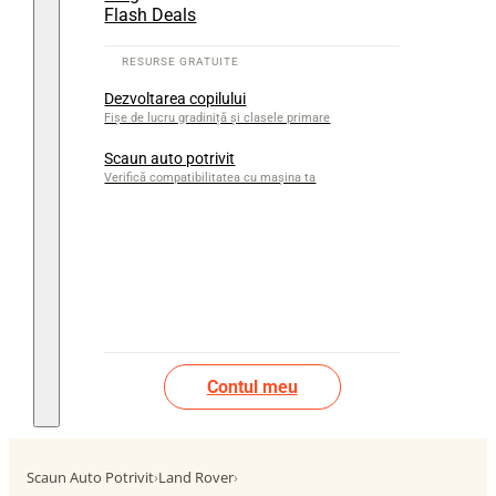
Flash Deals
Dezvoltarea copilului
Fișe de lucru gradiniță și clasele primare
Scaun auto potrivit
Verifică compatibilitatea cu mașina ta
Contul meu
Scaun Auto Potrivit
›
Land Rover
›