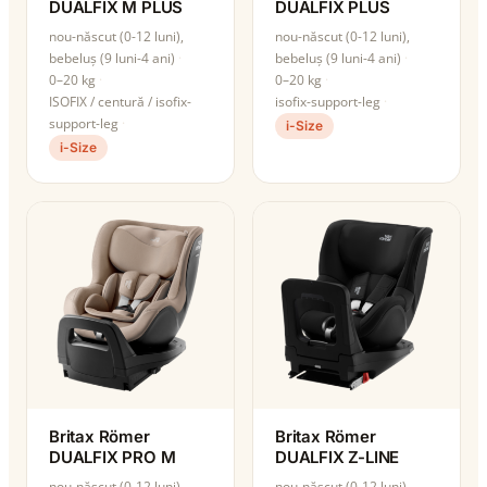
DUALFIX M PLUS
DUALFIX PLUS
nou-născut (0-12 luni),
nou-născut (0-12 luni),
bebeluș (9 luni-4 ani)
bebeluș (9 luni-4 ani)
0–20 kg
0–20 kg
ISOFIX / centură / isofix-
isofix-support-leg
support-leg
i-Size
i-Size
Britax Römer
Britax Römer
DUALFIX PRO M
DUALFIX Z-LINE
nou-născut (0-12 luni),
nou-născut (0-12 luni),