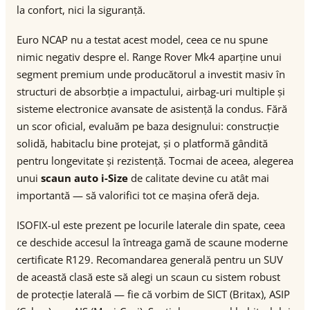
la confort, nici la siguranță.
Euro NCAP nu a testat acest model, ceea ce nu spune
nimic negativ despre el. Range Rover Mk4 aparține unui
segment premium unde producătorul a investit masiv în
structuri de absorbție a impactului, airbag-uri multiple și
sisteme electronice avansate de asistență la condus. Fără
un scor oficial, evaluăm pe baza designului: construcție
solidă, habitaclu bine protejat, și o platformă gândită
pentru longevitate și rezistență. Tocmai de aceea, alegerea
unui
scaun auto i-Size
de calitate devine cu atât mai
importantă — să valorifici tot ce mașina oferă deja.
ISOFIX-ul este prezent pe locurile laterale din spate, ceea
ce deschide accesul la întreaga gamă de scaune moderne
certificate R129. Recomandarea generală pentru un SUV
de această clasă este să alegi un scaun cu sistem robust
de protecție laterală — fie că vorbim de SICT (Britax), ASIP