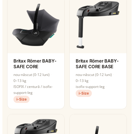
Britax Römer BABY-
Britax Römer BABY-
SAFE CORE
SAFE CORE BASE
nou-născut (0-12 luni)
nou-născut (0-12 luni)
0–13 kg
0–13 kg
ISOFIX / centură / isofix-
isofix-support-leg
support-leg
i-Size
i-Size