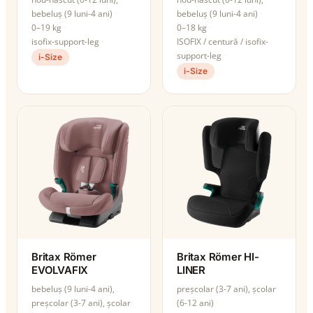
bebeluș (9 luni-4 ani)
bebeluș (9 luni-4 ani)
0–19 kg
0–18 kg
isofix-support-leg
ISOFIX / centură / isofix-
support-leg
i-Size
i-Size
Britax Römer
Britax Römer HI-
EVOLVAFIX
LINER
bebeluș (9 luni-4 ani),
preșcolar (3-7 ani), școlar
preșcolar (3-7 ani), școlar
(6-12 ani)