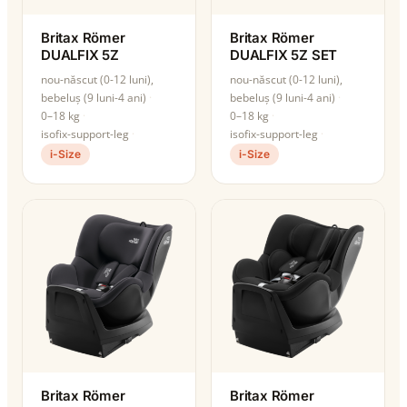
Britax Römer
Britax Römer
DUALFIX 5Z
DUALFIX 5Z SET
nou-născut (0-12 luni),
nou-născut (0-12 luni),
bebeluș (9 luni-4 ani)
bebeluș (9 luni-4 ani)
0–18 kg
0–18 kg
isofix-support-leg
isofix-support-leg
i-Size
i-Size
Britax Römer
Britax Römer