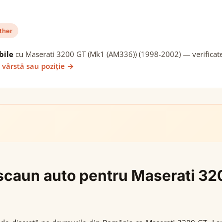
ther
bile
cu Maserati 3200 GT (Mk1 (AM336)) (1998-2002) — verificate c
 vârstă sau poziție →
gi scaun auto pentru Maserati 