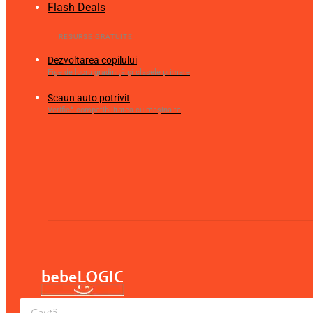
Flash Deals
Dezvoltarea copilului
Fișe de lucru gradiniță și clasele primare
Scaun auto potrivit
Verifică compatibilitatea cu mașina ta
Products