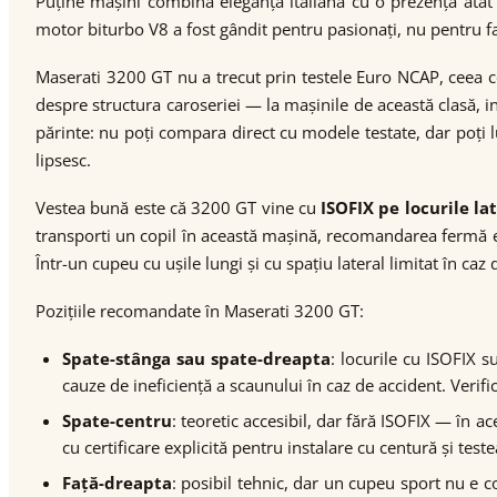
Puține mașini combină eleganța italiană cu o prezență atâ
motor biturbo V8 a fost gândit pentru pasionați, nu pentru fam
Maserati 3200 GT nu a trecut prin testele Euro NCAP, ceea 
despre structura caroseriei — la mașinile de această clasă, 
părinte: nu poți compara direct cu modele testate, dar poți l
lipsesc.
Vestea bună este că 3200 GT vine cu
ISOFIX pe locurile la
transporti un copil în această mașină, recomandarea fermă est
Într-un cupeu cu ușile lungi și cu spațiu lateral limitat în ca
Pozițiile recomandate în Maserati 3200 GT:
Spate-stânga sau spate-dreapta
: locurile cu ISOFIX s
cauze de ineficiență a scaunului în caz de accident. Verif
Spate-centru
: teoretic accesibil, dar fără ISOFIX — în a
cu certificare explicită pentru instalare cu centură și test
Față-dreapta
: posibil tehnic, dar un cupeu sport nu e c