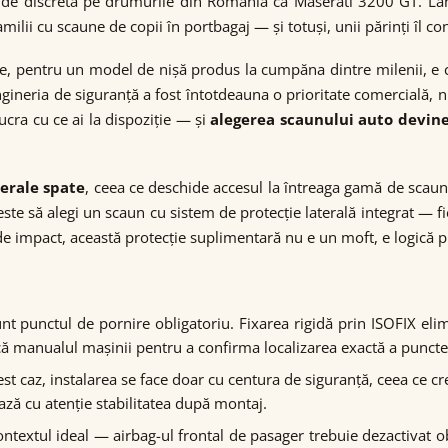
t de discretă pe drumurile din România ca Maserati 3200 GT. La
ilii cu scaune de copii în portbagaj — și totuși, unii părinți îl co
ce, pentru un model de nișă produs la cumpăna dintre milenii, e
ingineria de siguranță a fost întotdeauna o prioritate comercială,
ucra cu ce ai la dispoziție — și
alegerea scaunului auto devin
terale spate
, ceea ce deschide accesul la întreaga gamă de scaun
e să alegi un scaun cu sistem de protecție laterală integrat — fie
z de impact, această protecție suplimentară nu e un moft, e logică p
unt punctul de pornire obligatoriu. Fixarea rigidă prin ISOFIX elim
ică manualul mașinii pentru a confirma localizarea exactă a puncte
cest caz, instalarea se face doar cu centura de siguranță, ceea ce c
ează cu atenție stabilitatea după montaj.
ontextul ideal — airbag-ul frontal de pasager trebuie dezactivat o