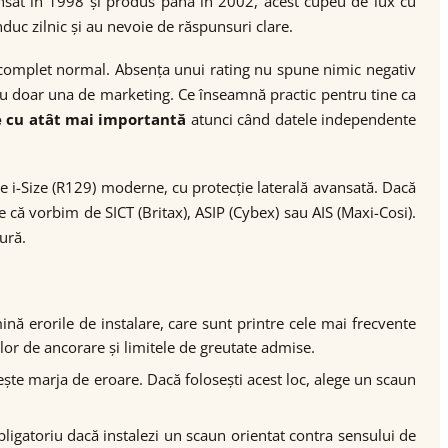
nsat în 1998 și produs până în 2002, acest cupeu de lux cu
nduc zilnic și au nevoie de răspunsuri clare.
 complet normal. Absența unui rating nu spune nimic negativ
 nu doar una de marketing. Ce înseamnă practic pentru tine ca
e cu atât mai importantă
atunci când datele independente
e i-Size (R129) moderne, cu protecție laterală avansată. Dacă
 că vorbim de SICT (Britax), ASIP (Cybex) sau AIS (Maxi-Cosi).
ură.
ină erorile de instalare, care sunt printre cele mai frecvente
lor de ancorare și limitele de greutate admise.
rește marja de eroare. Dacă folosești acest loc, alege un scaun
bligatoriu dacă instalezi un scaun orientat contra sensului de