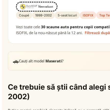
Neevaluat
Coupé
1998–2002
5-seat locuri
ISOFIX
Top Te
Vezi toate cele
30 scaune auto pentru copii compati
ISOFIX, de la nou-născut până la 12 ani.
Filtrează după
🚗
Cauți alt model
Maserati
?
Ce trebuie să știi când ale
2002)