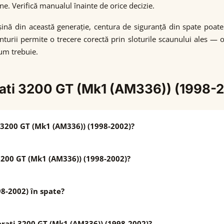
e. Verifică manualul înainte de orice decizie.
mașină din această generație, centura de siguranță din spate po
enturii permite o trecere corectă prin sloturile scaunului ales — 
cum trebuie.
erati 3200 GT (Mk1 (AM336)) (1998-
 3200 GT (Mk1 (AM336)) (1998-2002)?
200 GT (Mk1 (AM336)) (1998-2002)?
8-2002) în spate?
erati 3200 GT (Mk1 (AM336)) (1998-2002)?