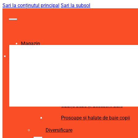
Sari la conținutul principal
Sari la subsol
Magazin
Igienă și Sănătate
Accesorii îngrijire copii
Articole igienă dentară copii
Aspiratoare nazale și accesorii
Cădițe bebe și accesorii baie
Prosoape și halate de baie copii
Diversificare