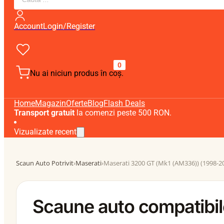
search
Account
Login/Register
0
Nu ai niciun produs în coș.
Home
Magazin
Oferte
Blog
Flash Deals
Transport gratuit
la comenzi peste 500 RON.
Vizualizate recent
Scaun Auto Potrivit
›
Maserati
›
Maserati 3200 GT (Mk1 (AM336)) (1998-2
Scaune auto compatibi