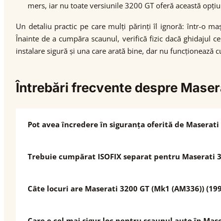
mers, iar nu toate versiunile 3200 GT oferă această opțiun
Un detaliu practic pe care mulți părinți îl ignoră: într-o 
Înainte de a cumpăra scaunul, verifică fizic dacă ghidajul c
instalare sigură și una care arată bine, dar nu funcționează 
Întrebări frecvente despre Mas
Pot avea încredere în siguranța oferită de Maserati
Trebuie cumpărat ISOFIX separat pentru Maserati 3
Câte locuri are Maserati 3200 GT (Mk1 (AM336)) (199
Care e cel mai sigur loc pentru scaunul auto în Mas