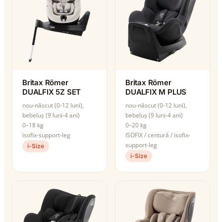
Britax Römer
Britax Römer
DUALFIX 5Z SET
DUALFIX M PLUS
nou-născut (0-12 luni),
nou-născut (0-12 luni),
bebeluș (9 luni-4 ani)
bebeluș (9 luni-4 ani)
0–18 kg
0–20 kg
isofix-support-leg
ISOFIX / centură / isofix-
support-leg
i-Size
i-Size