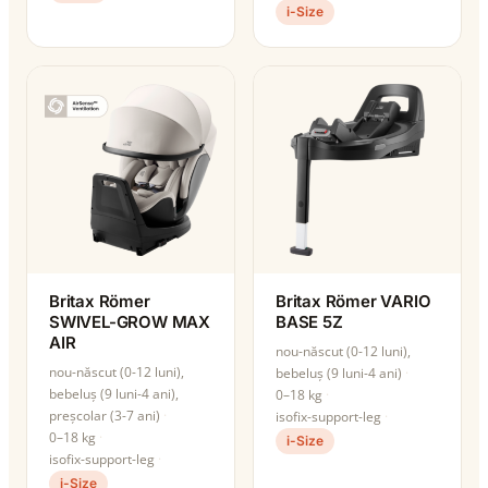
i-Size
Britax Römer
Britax Römer VARIO
SWIVEL-GROW MAX
BASE 5Z
AIR
nou-născut (0-12 luni),
nou-născut (0-12 luni),
bebeluș (9 luni-4 ani)
bebeluș (9 luni-4 ani),
0–18 kg
preșcolar (3-7 ani)
isofix-support-leg
0–18 kg
i-Size
isofix-support-leg
i-Size