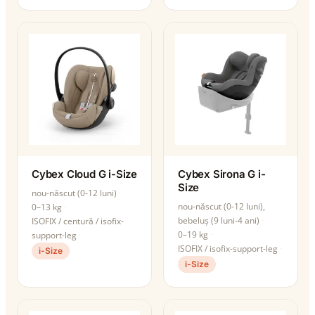
Cybex Cloud G i-Size
Cybex Sirona G i-
Size
nou-născut (0-12 luni)
nou-născut (0-12 luni),
0–13 kg
bebeluș (9 luni-4 ani)
ISOFIX / centură / isofix-
0–19 kg
support-leg
ISOFIX / isofix-support-leg
i-Size
i-Size