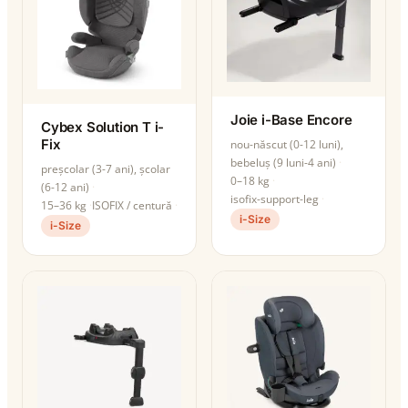
Joie i-Base Encore
Cybex Solution T i-
Fix
nou-născut (0-12 luni),
bebeluș (9 luni-4 ani)
preșcolar (3-7 ani), școlar
0–18 kg
(6-12 ani)
isofix-support-leg
15–36 kg
ISOFIX / centură
i-Size
i-Size