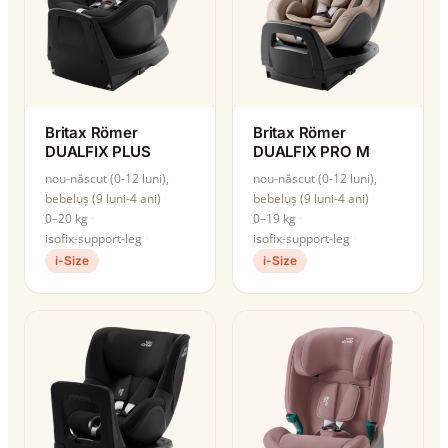
Britax Römer
Britax Römer
DUALFIX PLUS
DUALFIX PRO M
nou-născut (0-12 luni),
nou-născut (0-12 luni),
bebeluș (9 luni-4 ani)
bebeluș (9 luni-4 ani)
0–20 kg
0–19 kg
isofix-support-leg
isofix-support-leg
i-Size
i-Size