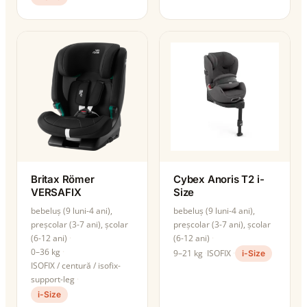
Britax Römer
Cybex Anoris T2 i-
VERSAFIX
Size
bebeluș (9 luni-4 ani),
bebeluș (9 luni-4 ani),
preșcolar (3-7 ani), școlar
preșcolar (3-7 ani), școlar
(6-12 ani)
(6-12 ani)
0–36 kg
9–21 kg
ISOFIX
i-Size
ISOFIX / centură / isofix-
support-leg
i-Size