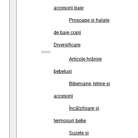
accesorii baie
Prosoape și halate
de baie copii
Diversificare
Articole hrănire
bebeluși
Biberoane, tetine si
accesorii
Încălzitoare și
termosuri bebe
Suzete și