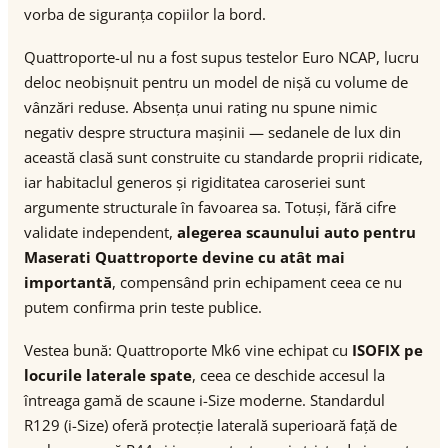
vorba de siguranța copiilor la bord.
Quattroporte-ul nu a fost supus testelor Euro NCAP, lucru
deloc neobișnuit pentru un model de nișă cu volume de
vânzări reduse. Absența unui rating nu spune nimic
negativ despre structura mașinii — sedanele de lux din
această clasă sunt construite cu standarde proprii ridicate,
iar habitaclul generos și rigiditatea caroseriei sunt
argumente structurale în favoarea sa. Totuși, fără cifre
validate independent,
alegerea scaunului auto pentru
Maserati Quattroporte devine cu atât mai
importantă
, compensând prin echipament ceea ce nu
putem confirma prin teste publice.
Vestea bună: Quattroporte Mk6 vine echipat cu
ISOFIX pe
locurile laterale spate
, ceea ce deschide accesul la
întreaga gamă de scaune i-Size moderne. Standardul
R129 (i-Size) oferă protecție laterală superioară față de