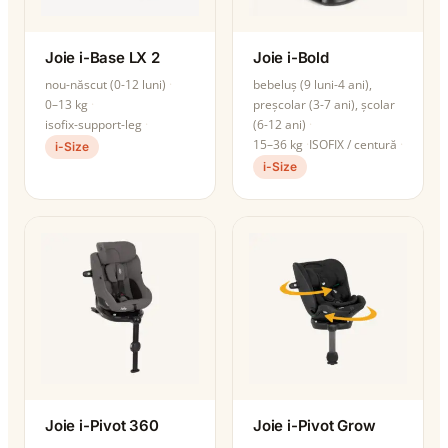
Joie i-Base LX 2
Joie i-Bold
nou-născut (0-12 luni)
bebeluș (9 luni-4 ani),
0–13 kg
preșcolar (3-7 ani), școlar
isofix-support-leg
(6-12 ani)
15–36 kg
ISOFIX / centură
i-Size
i-Size
Joie i-Pivot 360
Joie i-Pivot Grow