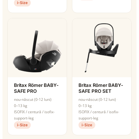
i-Size
Britax Römer BABY-
Britax Römer BABY-
SAFE PRO
SAFE PRO SET
nou-născut (0-12 luni)
nou-născut (0-12 luni)
0–13 kg
0–13 kg
ISOFIX / centură / isofix-
ISOFIX / centură / isofix-
support-leg
support-leg
i-Size
i-Size