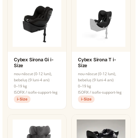
Cybex Sirona Gi i-
Cybex Sirona T i-
Size
Size
nou-născut (0-12 luni),
nou-născut (0-12 luni),
bebeluș (9 luni-4 ani)
bebeluș (9 luni-4 ani)
0–19 kg
0–19 kg
ISOFIX / isofix-support-leg
ISOFIX / isofix-support-leg
i-Size
i-Size