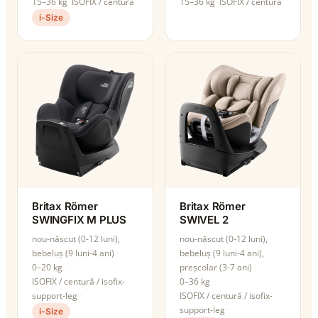
15–36 kg
ISOFIX / centură
15–36 kg
ISOFIX / centură
i-Size
Britax Römer
Britax Römer
SWINGFIX M PLUS
SWIVEL 2
nou-născut (0-12 luni),
nou-născut (0-12 luni),
bebeluș (9 luni-4 ani)
bebeluș (9 luni-4 ani),
0–20 kg
preșcolar (3-7 ani)
ISOFIX / centură / isofix-
0–36 kg
support-leg
ISOFIX / centură / isofix-
support-leg
i-Size