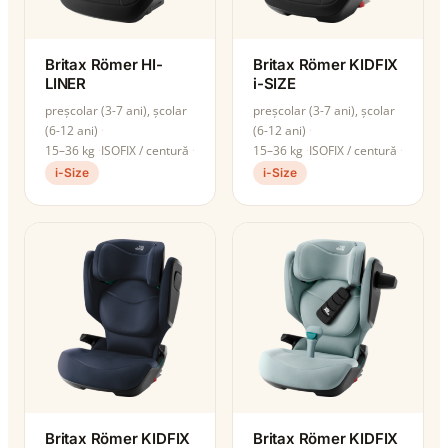
Britax Römer HI-
Britax Römer KIDFIX
LINER
i-SIZE
preșcolar (3-7 ani), școlar
preșcolar (3-7 ani), școlar
(6-12 ani)
(6-12 ani)
15–36 kg
ISOFIX / centură
15–36 kg
ISOFIX / centură
i-Size
i-Size
Britax Römer KIDFIX
Britax Römer KIDFIX