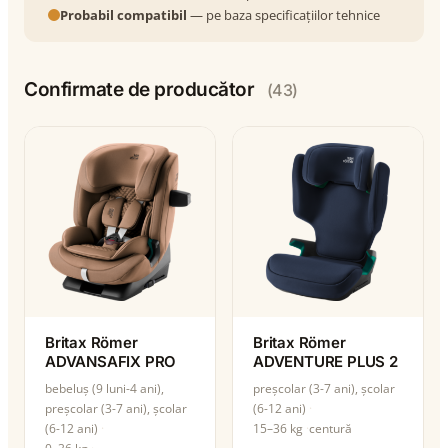
Probabil compatibil
— pe baza specificațiilor tehnice
Confirmate de producător
(43)
Britax Römer
Britax Römer
ADVANSAFIX PRO
ADVENTURE PLUS 2
bebeluș (9 luni-4 ani),
preșcolar (3-7 ani), școlar
preșcolar (3-7 ani), școlar
(6-12 ani)
(6-12 ani)
15–36 kg
centură