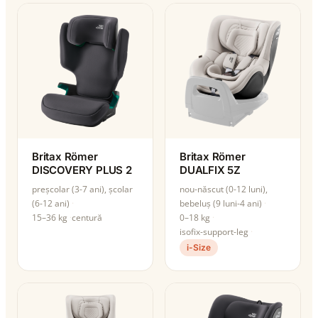
Britax Römer
Britax Römer
DISCOVERY PLUS 2
DUALFIX 5Z
preșcolar (3-7 ani), școlar
nou-născut (0-12 luni),
(6-12 ani)
bebeluș (9 luni-4 ani)
15–36 kg
centură
0–18 kg
isofix-support-leg
i-Size