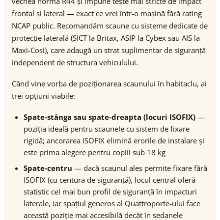
vechea normă R44 și impune teste mai stricte de impact
frontal și lateral — exact ce vrei într-o mașină fără rating
NCAP public. Recomandăm scaune cu sisteme dedicate de
protecție laterală (SICT la Britax, ASIP la Cybex sau AIS la
Maxi-Cosi), care adaugă un strat suplimentar de siguranță
independent de structura vehiculului.
Când vine vorba de poziționarea scaunului în habitaclu, ai
trei opțiuni viabile:
Spate-stânga sau spate-dreapta (locuri ISOFIX)
—
poziția ideală pentru scaunele cu sistem de fixare
rigidă; ancorarea ISOFIX elimină erorile de instalare și
este prima alegere pentru copiii sub 18 kg
Spate-centru
— dacă scaunul ales permite fixare fără
ISOFIX (cu centura de siguranță), locul central oferă
statistic cel mai bun profil de siguranță în impacturi
laterale, iar spațiul generos al Quattroporte-ului face
această poziție mai accesibilă decât în sedanele