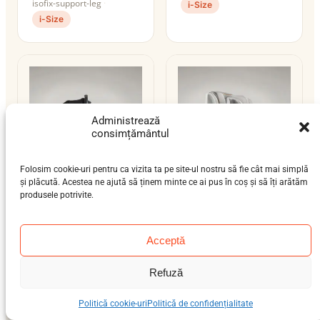
isofix-support-leg
i-Size
i-Size
Administrează
consimțământul
Folosim cookie-uri pentru ca vizita ta pe site-ul nostru să fie cât mai simplă
și plăcută. Acestea ne ajută să ținem minte ce ai pus în coș și să îți arătăm
produsele potrivite.
Joie Signature i-
Joie Signature i-Spin
Level Pro
Grow
nou-născut (0-12 luni)
nou-născut (0-12 luni),
Acceptă
0–13 kg
bebeluș (9 luni-4 ani)
isofix-support-leg
0–18 kg
Refuză
isofix-support-leg
i-Size
i-Size
Politică cookie-uri
Politică de confidențialitate