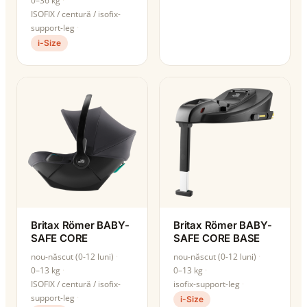
0–36 kg
ISOFIX / centură / isofix-
support-leg
i-Size
Britax Römer BABY-
Britax Römer BABY-
SAFE CORE
SAFE CORE BASE
nou-născut (0-12 luni)
nou-născut (0-12 luni)
0–13 kg
0–13 kg
ISOFIX / centură / isofix-
isofix-support-leg
support-leg
i-Size