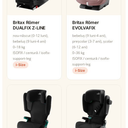
Britax Römer
Britax Römer
DUALFIX Z-LINE
EVOLVAFIX
nou-născut (0-12 luni),
bebeluș (9 luni-4 ani),
bebeluș (9 luni-4 ani)
preșcolar (3-7 ani), școlar
0–18 kg
(6-12 ani)
ISOFIX / centură / isofix-
0–36 kg
support-leg
ISOFIX / centură / isofix-
support-leg
i-Size
i-Size