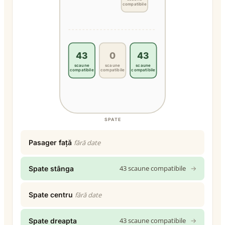
compatibile
43
0
43
scaune
scaune
scaune
compatibile
compatibile
compatibile
SPATE
Pasager față
fără date
43 scaune compatibile
→
Spate stânga
Spate centru
fără date
43 scaune compatibile
→
Spate dreapta