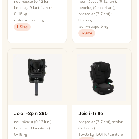
nou-născut (0-12 luni),
nou-născut (0-12 luni),
bebeluș (9 luni-4 ani)
bebeluș (9 luni-4 ani),
0–18 kg
preșcolar (3-7 ani)
isofix-support-leg
0–25 kg
isofix-support-leg
i-Size
i-Size
Joie i-Spin 360
Joie i-Trillo
nou-născut (0-12 luni),
preșcolar (3-7 ani), școlar
bebeluș (9 luni-4 ani)
(6-12 ani)
0–18 kg
15–36 kg
ISOFIX / centură