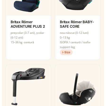
Britax Römer
Britax Römer BABY-
ADVENTURE PLUS 2
SAFE CORE
preșcolar (3-7 ani), școlar
nou-născut (0-12 luni)
(6-12 ani)
0–13 kg
15–36 kg
centură
ISOFIX / centură / isofix-
support-leg
i-Size