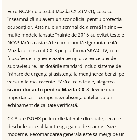
Euro NCAP nu a testat Mazda CX-3 (Mk1), ceea ce
înseamnă că nu avem un scor oficial pentru protecția
ocupanților. Asta nu e un semnal de alarmă în sine —
multe modele lansate înainte de 2016 au evitat testele
NCAP fără ca asta să le compromită siguranța reală.
Mazda a construit CX-3 pe platforma SKYACTIV, cu o
filosofie de inginerie axată pe rigidizarea celulei de
supraviețuire, iar dotările standard includ sisteme de
frânare de urgență și asistență la menținerea benzii pe
versiunile mai recente. Fără cifre oficiale, alegerea
scaunului auto pentru Mazda CX-3
devine mai
importantă — compensezi absența datelor cu un
echipament de calitate verificată.
CX-3 are ISOFIX pe locurile laterale din spate, ceea ce
deschide accesul la întreaga gamă de scaune i-Size
moderne. Recomandarea generală este să mergi pe un