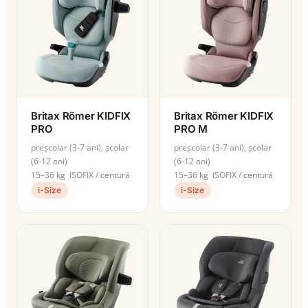
Britax Römer KIDFIX
Britax Römer KIDFIX
PRO
PRO M
preșcolar (3-7 ani), școlar
preșcolar (3-7 ani), școlar
(6-12 ani)
(6-12 ani)
15–36 kg
ISOFIX / centură
15–36 kg
ISOFIX / centură
i-Size
i-Size