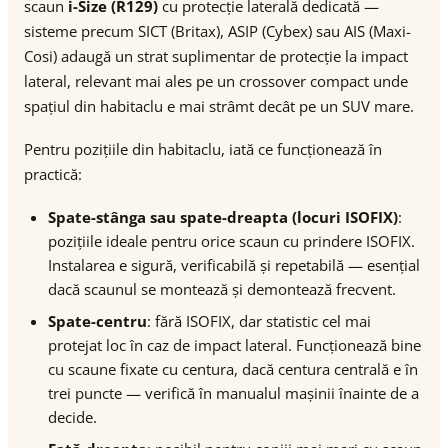
scaun
i-Size (R129)
cu protecție laterală dedicată —
sisteme precum SICT (Britax), ASIP (Cybex) sau AIS (Maxi-
Cosi) adaugă un strat suplimentar de protecție la impact
lateral, relevant mai ales pe un crossover compact unde
spațiul din habitaclu e mai strâmt decât pe un SUV mare.
Pentru pozițiile din habitaclu, iată ce funcționează în
practică:
Spate-stânga sau spate-dreapta (locuri ISOFIX)
:
pozițiile ideale pentru orice scaun cu prindere ISOFIX.
Instalarea e sigură, verificabilă și repetabilă — esențial
dacă scaunul se montează și demontează frecvent.
Spate-centru
: fără ISOFIX, dar statistic cel mai
protejat loc în caz de impact lateral. Funcționează bine
cu scaune fixate cu centura, dacă centura centrală e în
trei puncte — verifică în manualul mașinii înainte de a
decide.