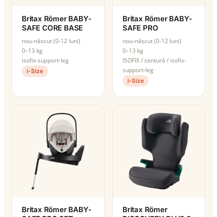
Britax Römer BABY-
Britax Römer BABY-
SAFE CORE BASE
SAFE PRO
nou-născut (0-12 luni)
nou-născut (0-12 luni)
0–13 kg
0–13 kg
isofix-support-leg
ISOFIX / centură / isofix-
support-leg
i-Size
i-Size
Britax Römer BABY-
Britax Römer