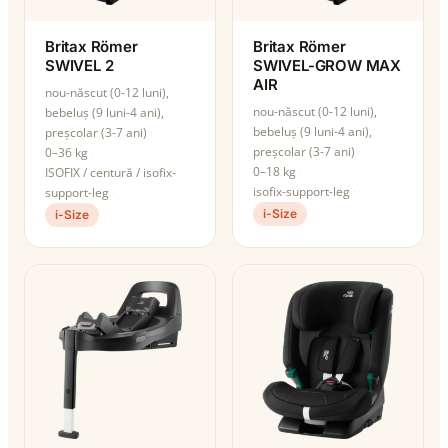
Britax Römer
Britax Römer
SWIVEL 2
SWIVEL-GROW MAX
AIR
nou-născut (0-12 luni),
nou-născut (0-12 luni),
bebeluș (9 luni-4 ani),
bebeluș (9 luni-4 ani),
preșcolar (3-7 ani)
preșcolar (3-7 ani)
0–36 kg
0–18 kg
ISOFIX / centură / isofix-
isofix-support-leg
support-leg
i-Size
i-Size