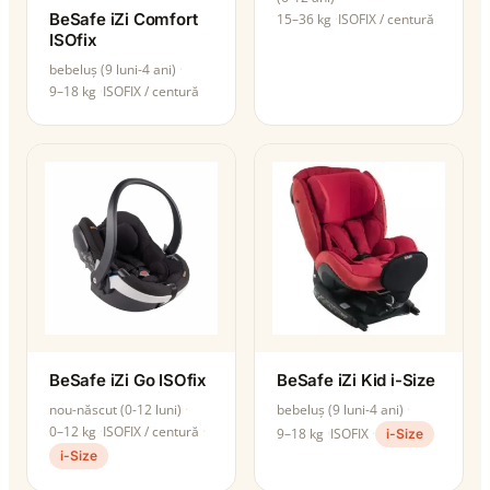
BeSafe iZi Comfort
15–36 kg
ISOFIX / centură
ISOfix
bebeluș (9 luni-4 ani)
9–18 kg
ISOFIX / centură
BeSafe iZi Go ISOfix
BeSafe iZi Kid i-Size
nou-născut (0-12 luni)
bebeluș (9 luni-4 ani)
0–12 kg
ISOFIX / centură
9–18 kg
ISOFIX
i-Size
i-Size