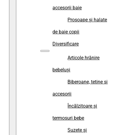
accesorii baie
Prosoape și halate
de baie copii
Diversificare
Articole hrănire
bebeluși
Biberoane, tetine si
accesorii
Încălzitoare și
termosuri bebe
Suzete și