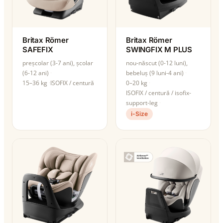
Britax Römer
Britax Römer
SAFEFIX
SWINGFIX M PLUS
preșcolar (3-7 ani), școlar
nou-născut (0-12 luni),
(6-12 ani)
bebeluș (9 luni-4 ani)
15–36 kg
ISOFIX / centură
0–20 kg
ISOFIX / centură / isofix-
support-leg
i-Size