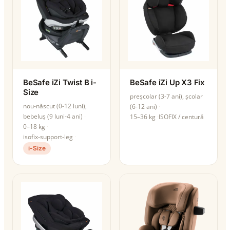
BeSafe iZi Twist B i-
BeSafe iZi Up X3 Fix
Size
preșcolar (3-7 ani), școlar
nou-născut (0-12 luni),
(6-12 ani)
bebeluș (9 luni-4 ani)
15–36 kg
ISOFIX / centură
0–18 kg
isofix-support-leg
i-Size