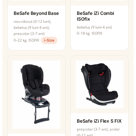
BeSafe Beyond Base
BeSafe iZi Combi
ISOfix
nou-născut (0-12 luni),
bebeluș (9 luni-4 ani)
bebeluș (9 luni-4 ani),
0–18 kg
ISOFIX
preșcolar (3-7 ani)
0–22 kg
ISOFIX
i-Size
BeSafe iZi Flex S FIX
preșcolar (3-7 ani), școlar
(6-12 ani)