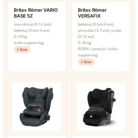
Britax Römer VARIO
Britax Römer
BASE 5Z
VERSAFIX
nou-născut (0-12 luni),
bebeluș (9 luni-4 ani),
bebeluș (9 luni-4 ani)
preșcolar (3-7 ani), școlar
0–18 kg
(6-12 ani)
isofix-support-leg
0–36 kg
ISOFIX / centură / isofix-
i-Size
support-leg
i-Size