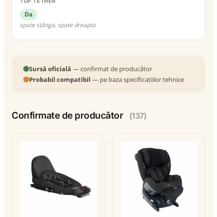
TOP TETHER
Da
spate stânga, spate dreapta
Sursă oficială
— confirmat de producător
Probabil compatibil
— pe baza specificațiilor tehnice
Confirmate de producător
(137)