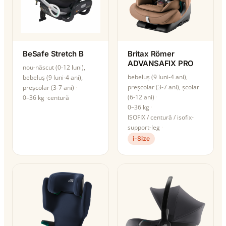
BeSafe Stretch B
Britax Römer
ADVANSAFIX PRO
nou-născut (0-12 luni),
bebeluș (9 luni-4 ani),
bebeluș (9 luni-4 ani),
preșcolar (3-7 ani), școlar
preșcolar (3-7 ani)
(6-12 ani)
0–36 kg
centură
0–36 kg
ISOFIX / centură / isofix-
support-leg
i-Size