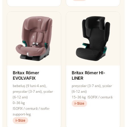
Britax Römer
Britax Römer HI-
EVOLVAFIX
LINER
bebeluș (9 luni-4 ani),
preșcolar (3-7 ani), școlar
preșcolar (3-7 ani), școlar
(6-12 ani)
(6-12 ani)
15–36 kg
ISOFIX / centură
0–36 kg
i-Size
ISOFIX / centură / isofix-
support-leg
i-Size