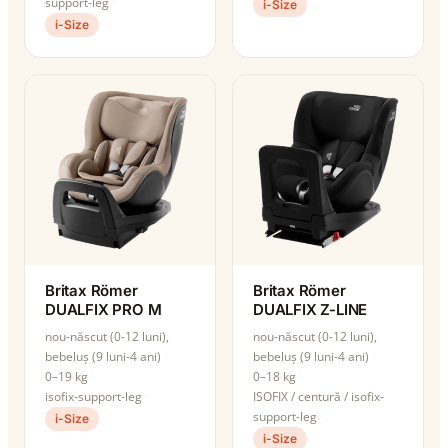
support-leg
i-Size
i-Size
Britax Römer
Britax Römer
DUALFIX PRO M
DUALFIX Z-LINE
nou-născut (0-12 luni),
nou-născut (0-12 luni),
bebeluș (9 luni-4 ani)
bebeluș (9 luni-4 ani)
0–19 kg
0–18 kg
isofix-support-leg
ISOFIX / centură / isofix-
support-leg
i-Size
i-Size