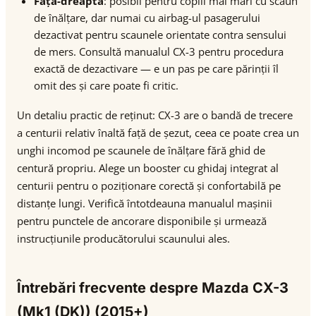
Față-dreapta
: posibil pentru copiii mai mari cu scaun
de înălțare, dar numai cu airbag-ul pasagerului
dezactivat pentru scaunele orientate contra sensului
de mers. Consultă manualul CX-3 pentru procedura
exactă de dezactivare — e un pas pe care părinții îl
omit des și care poate fi critic.
Un detaliu practic de reținut: CX-3 are o bandă de trecere
a centurii relativ înaltă față de șezut, ceea ce poate crea un
unghi incomod pe scaunele de înălțare fără ghid de
centură propriu. Alege un booster cu ghidaj integrat al
centurii pentru o poziționare corectă și confortabilă pe
distanțe lungi. Verifică întotdeauna manualul mașinii
pentru punctele de ancorare disponibile și urmează
instrucțiunile producătorului scaunului ales.
Întrebări frecvente despre Mazda CX-3
(Mk1 (DK)) (2015+)