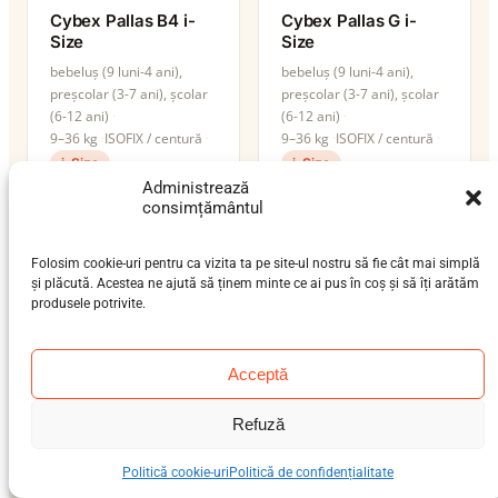
Cybex Pallas B4 i-
Cybex Pallas G i-
Size
Size
bebeluș (9 luni-4 ani),
bebeluș (9 luni-4 ani),
preșcolar (3-7 ani), școlar
preșcolar (3-7 ani), școlar
(6-12 ani)
(6-12 ani)
9–36 kg
ISOFIX / centură
9–36 kg
ISOFIX / centură
i-Size
i-Size
Administrează
consimțământul
Folosim cookie-uri pentru ca vizita ta pe site-ul nostru să fie cât mai simplă
și plăcută. Acestea ne ajută să ținem minte ce ai pus în coș și să îți arătăm
produsele potrivite.
Acceptă
Refuză
Cybex Pallas G2
Politică cookie-uri
Politică de confidențialitate
Cybex Solution G i-
bebeluș (9 luni-4 ani),