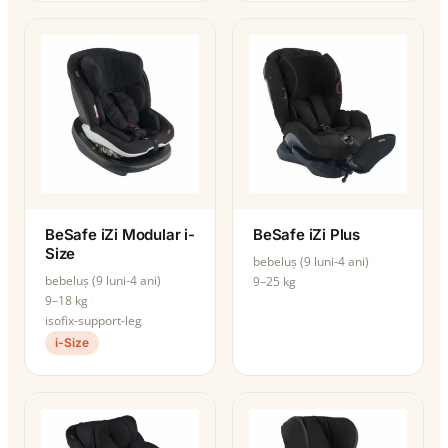
BeSafe iZi Modular i-
BeSafe iZi Plus
Size
bebeluș (9 luni-4 ani)
bebeluș (9 luni-4 ani)
9–25 kg
9–18 kg
isofix-support-leg
i-Size