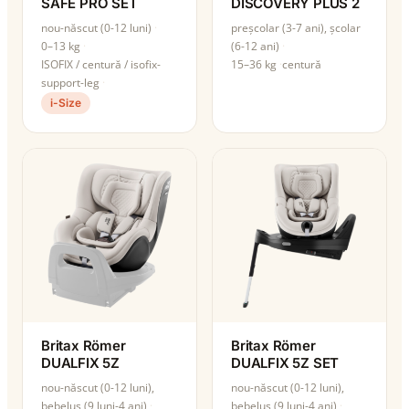
SAFE PRO SET
DISCOVERY PLUS 2
nou-născut (0-12 luni)
preșcolar (3-7 ani), școlar
0–13 kg
(6-12 ani)
ISOFIX / centură / isofix-
15–36 kg
centură
support-leg
i-Size
Britax Römer
Britax Römer
DUALFIX 5Z
DUALFIX 5Z SET
nou-născut (0-12 luni),
nou-născut (0-12 luni),
bebeluș (9 luni-4 ani)
bebeluș (9 luni-4 ani)