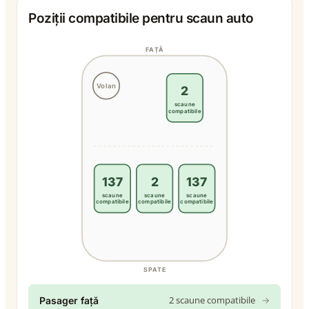
Poziții compatibile pentru scaun auto
FAȚĂ
Volan
2
scaune
compatibile
137
2
137
scaune
scaune
scaune
compatibile
compatibile
compatibile
SPATE
2 scaune compatibile
→
Pasager față