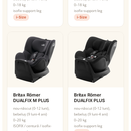
0–18 kg
0–18 kg
isofix-support-leg
isofix-support-leg
i-Size
i-Size
Britax Römer
Britax Römer
DUALFIX M PLUS
DUALFIX PLUS
nou-născut (0-12 luni),
nou-născut (0-12 luni),
bebeluș (9 luni-4 ani)
bebeluș (9 luni-4 ani)
0–20 kg
0–20 kg
ISOFIX / centură / isofix-
isofix-support-leg