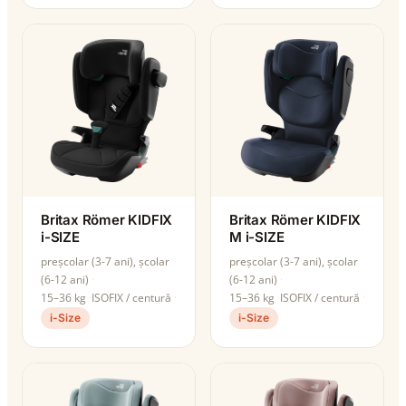
Britax Römer KIDFIX
Britax Römer KIDFIX
i-SIZE
M i-SIZE
preșcolar (3-7 ani), școlar
preșcolar (3-7 ani), școlar
(6-12 ani)
(6-12 ani)
15–36 kg
ISOFIX / centură
15–36 kg
ISOFIX / centură
i-Size
i-Size