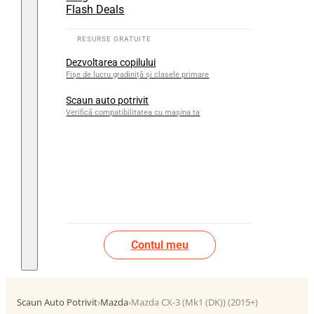
Flash Deals
Dezvoltarea copilului
Fișe de lucru gradiniță și clasele primare
Scaun auto potrivit
Verifică compatibilitatea cu mașina ta
Contul meu
Scaun Auto Potrivit
›
Mazda
›
Mazda CX-3 (Mk1 (DK)) (2015+)