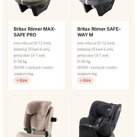
Britax Römer MAX-
Britax Römer SAFE-
SAFE PRO
WAY M
nou-născut (0-12 luni),
nou-născut (0-12 luni),
bebeluș (9 luni-4 ani),
bebeluș (9 luni-4 ani),
preșcolar (3-7 ani)
preșcolar (3-7 ani)
0–36 kg
0–36 kg
ISOFIX / centură / isofix-
ISOFIX / centură / isofix-
support-leg
support-leg
i-Size
i-Size