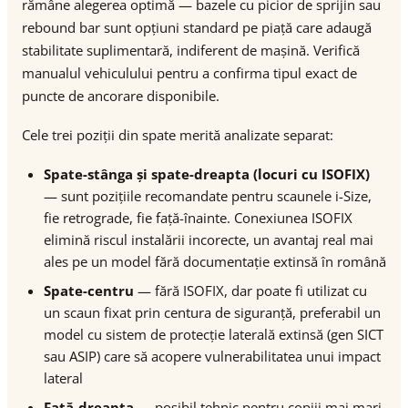
rămâne alegerea optimă — bazele cu picior de sprijin sau
rebound bar sunt opțiuni standard pe piață care adaugă
stabilitate suplimentară, indiferent de mașină. Verifică
manualul vehiculului pentru a confirma tipul exact de
puncte de ancorare disponibile.
Cele trei poziții din spate merită analizate separat:
Spate-stânga și spate-dreapta (locuri cu ISOFIX)
— sunt pozițiile recomandate pentru scaunele i-Size,
fie retrograde, fie față-înainte. Conexiunea ISOFIX
elimină riscul instalării incorecte, un avantaj real mai
ales pe un model fără documentație extinsă în română
Spate-centru
— fără ISOFIX, dar poate fi utilizat cu
un scaun fixat prin centura de siguranță, preferabil un
model cu sistem de protecție laterală extinsă (gen SICT
sau ASIP) care să acopere vulnerabilitatea unui impact
lateral
Față-dreapta
— posibil tehnic pentru copiii mai mari,