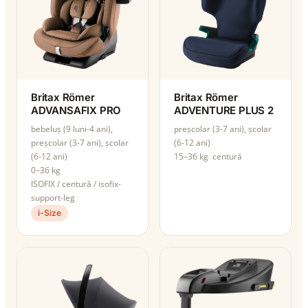
Britax Römer
Britax Römer
ADVANSAFIX PRO
ADVENTURE PLUS 2
bebeluș (9 luni-4 ani),
preșcolar (3-7 ani), școlar
preșcolar (3-7 ani), școlar
(6-12 ani)
(6-12 ani)
15–36 kg
centură
0–36 kg
ISOFIX / centură / isofix-
support-leg
i-Size