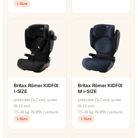
i-Size
Britax Römer KIDFIX
Britax Römer KIDFIX
i-SIZE
M i-SIZE
preșcolar (3-7 ani), școlar
preșcolar (3-7 ani), școlar
(6-12 ani)
(6-12 ani)
15–36 kg
ISOFIX / centură
15–36 kg
ISOFIX / centură
i-Size
i-Size