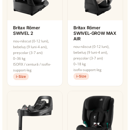
Britax Römer
Britax Römer
SWIVEL 2
SWIVEL-GROW MAX
AIR
nou-născut (0-12 luni),
nou-născut (0-12 luni),
bebeluș (9 luni-4 ani),
bebeluș (9 luni-4 ani),
preșcolar (3-7 ani)
preșcolar (3-7 ani)
0–36 kg
0–18 kg
ISOFIX / centură / isofix-
isofix-support-leg
support-leg
i-Size
i-Size