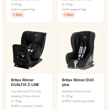
0–20 kg
0–19 kg
isofix-support-leg
isofix-support-leg
i-Size
i-Size
Britax Römer
Britax Römer DUO
DUALFIX Z-LINE
plus
nou-născut (0-12 luni),
bebeluș (9 luni-4 ani)
bebeluș (9 luni-4 ani)
9–18 kg
0–18 kg
ISOFIX / isofix-top-tether
ISOFIX / centură / isofix-