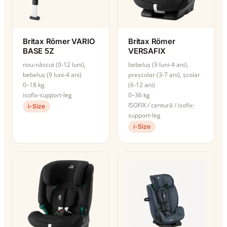
Britax Römer VARIO
Britax Römer
BASE 5Z
VERSAFIX
nou-născut (0-12 luni),
bebeluș (9 luni-4 ani),
bebeluș (9 luni-4 ani)
preșcolar (3-7 ani), școlar
0–18 kg
(6-12 ani)
isofix-support-leg
0–36 kg
ISOFIX / centură / isofix-
i-Size
support-leg
i-Size