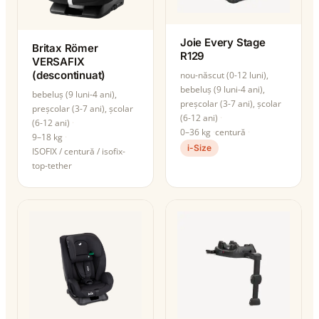
Joie Every Stage
Britax Römer
R129
VERSAFIX
(descontinuat)
nou-născut (0-12 luni),
bebeluș (9 luni-4 ani),
bebeluș (9 luni-4 ani),
preșcolar (3-7 ani), școlar
preșcolar (3-7 ani), școlar
(6-12 ani)
(6-12 ani)
0–36 kg
centură
9–18 kg
i-Size
ISOFIX / centură / isofix-
top-tether