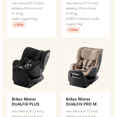
nou-născut (0-12 luni),
nou-născut (0-12 luni),
bebeluș (9 luni-4 ani)
bebeluș (9 luni-4 ani)
0–18 kg
0–20 kg
isofix-support-leg
ISOFIX / centură / isofix-
support-leg
i-Size
i-Size
Britax Römer
Britax Römer
DUALFIX PLUS
DUALFIX PRO M
nou-născut (0-12 luni),
nou-născut (0-12 luni),
bebeluș (9 luni-4 ani)
bebeluș (9 luni-4 ani)