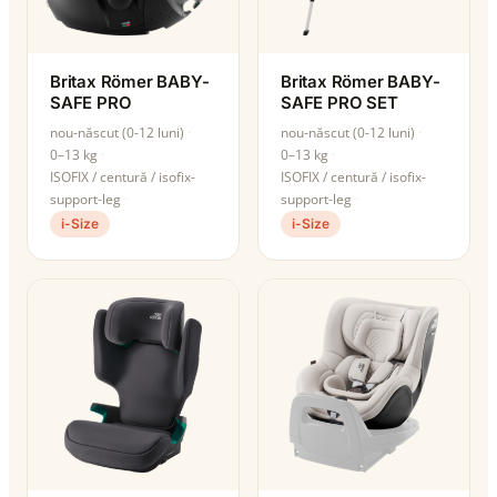
Britax Römer BABY-
Britax Römer BABY-
SAFE PRO
SAFE PRO SET
nou-născut (0-12 luni)
nou-născut (0-12 luni)
0–13 kg
0–13 kg
ISOFIX / centură / isofix-
ISOFIX / centură / isofix-
support-leg
support-leg
i-Size
i-Size