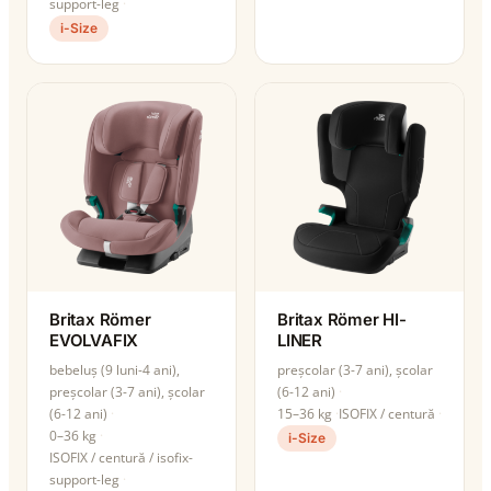
support-leg
i-Size
Britax Römer
Britax Römer HI-
EVOLVAFIX
LINER
bebeluș (9 luni-4 ani),
preșcolar (3-7 ani), școlar
preșcolar (3-7 ani), școlar
(6-12 ani)
(6-12 ani)
15–36 kg
ISOFIX / centură
0–36 kg
i-Size
ISOFIX / centură / isofix-
support-leg