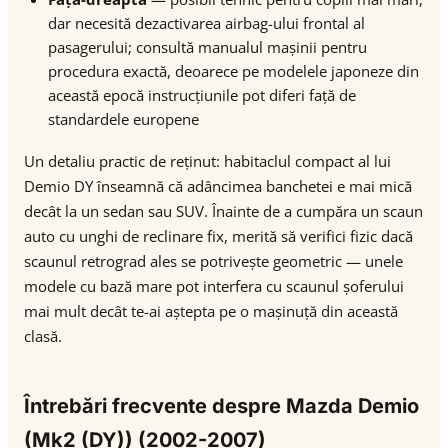
dar necesită dezactivarea airbag-ului frontal al
pasagerului; consultă manualul mașinii pentru
procedura exactă, deoarece pe modelele japoneze din
această epocă instrucțiunile pot diferi față de
standardele europene
Un detaliu practic de reținut: habitaclul compact al lui
Demio DY înseamnă că adâncimea banchetei e mai mică
decât la un sedan sau SUV. Înainte de a cumpăra un scaun
auto cu unghi de reclinare fix, merită să verifici fizic dacă
scaunul retrograd ales se potrivește geometric — unele
modele cu bază mare pot interfera cu scaunul șoferului
mai mult decât te-ai aștepta pe o mașinuță din această
clasă.
Întrebări frecvente despre Mazda Demio
(Mk2 (DY)) (2002-2007)