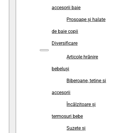
accesorii baie
Prosoape și halate
de baie copii
Diversificare
Articole hrănire
bebeluși
Biberoane, tetine si
accesorii
Încălzitoare și
termosuri bebe
Suzete și