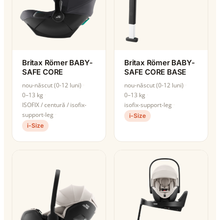
Britax Römer BABY-
Britax Römer BABY-
SAFE CORE
SAFE CORE BASE
nou-născut (0-12 luni)
nou-născut (0-12 luni)
0–13 kg
0–13 kg
ISOFIX / centură / isofix-
isofix-support-leg
support-leg
i-Size
i-Size