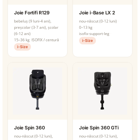
Joie Fortifi R129
Joie i-Base LX 2
bebeluș (9 luni-4 ani),
nou-născut (0-12 luni)
preșcolar (3-7 ani), școlar
0–13 kg
(6-12 ani)
isofix-support-leg
15–36 kg
ISOFIX / centură
i-Size
i-Size
Joie Spin 360
Joie Spin 360 GTi
nou-născut (0-12 luni),
nou-născut (0-12 luni),