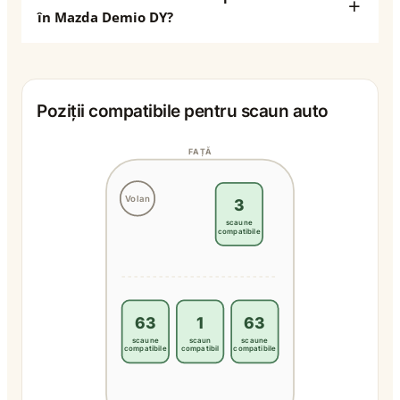
în Mazda Demio DY?
Poziții compatibile pentru scaun auto
FAȚĂ
Volan
3
scaune
compatibile
63
1
63
scaune
scaun
scaune
compatibile
compatibil
compatibile