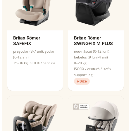
Britax Römer
Britax Römer
SAFEFIX
SWINGFIX M PLUS
preșcolar (3-7 ani), școlar
nou-născut (0-12 luni),
(6-12 ani)
bebeluș (9 luni-4 ani)
15–36 kg
ISOFIX / centură
0–20 kg
ISOFIX / centură / isofix-
support-leg
i-Size