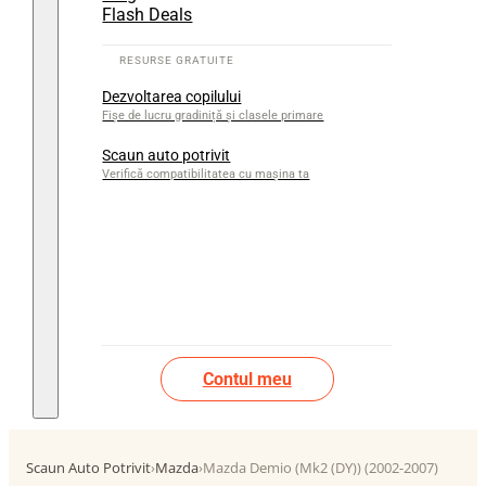
Flash Deals
Dezvoltarea copilului
Fișe de lucru gradiniță și clasele primare
Scaun auto potrivit
Verifică compatibilitatea cu mașina ta
Contul meu
Scaun Auto Potrivit
›
Mazda
›
Mazda Demio (Mk2 (DY)) (2002-2007)