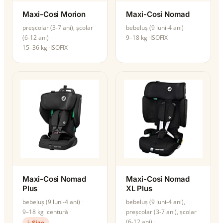
Maxi-Cosi Morion
Maxi-Cosi Nomad
preșcolar (3-7 ani), școlar
bebeluș (9 luni-4 ani)
(6-12 ani)
9–18 kg
ISOFIX
15–36 kg
ISOFIX
Maxi-Cosi Nomad
Maxi-Cosi Nomad
Plus
XL Plus
bebeluș (9 luni-4 ani)
bebeluș (9 luni-4 ani),
9–18 kg
centură
preșcolar (3-7 ani), școlar
(6-12 ani)
i-Size