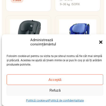
9–36 kg
ISOFIX
Administrează
consimțământul
Folosim cookie-uri pentru ca vizita ta pe site-ul nostru să fie cât mai simplă
și plăcută. Acestea ne ajută să ținem minte ce ai pus în coș și să îți arătăm
produsele potrivite.
Maxi-Cosi Onyx
Maxi-Cosi Opal
bebeluș (9 luni-4 ani),
nou-născut (0-12 luni),
preșcolar (3-7 ani), școlar
bebeluș (9 luni-4 ani)
Acceptă
(6-12 ani)
0–18 kg
centură
9–36 kg
ISOFIX / centură
Refuză
i-Size
Politică cookie-uri
Politică de confidențialitate