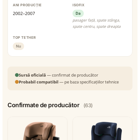
ANI PRODUCȚIE
ISOFIX
2002–2007
Da
pasager față, spate stânga,
spate centru, spate dreapta
TOP TETHER
Nu
Sursă oficială
— confirmat de producător
Probabil compatibil
— pe baza specificațiilor tehnice
Confirmate de producător
(63)