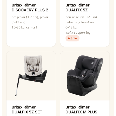
Britax Römer
Britax Römer
DISCOVERY PLUS 2
DUALFIX 5Z
preșcolar (3-7 ani), școlar
nou-născut (0-12 luni),
(6-12 ani)
bebeluș (9 luni-4 ani)
15–36 kg
centură
0–18 kg
isofix-support-leg
i-Size
Britax Römer
Britax Römer
DUALFIX 5Z SET
DUALFIX M PLUS