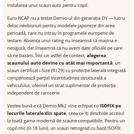
instalarea unui scaun auto pentru copil.
Euro NCAP nu a testat Demio-ul din generația DY — lucru
deloc neobișnuit pentru modelele japoneze din acea
perioadă, care nu intrau în programele europene de
testare. Absența unui rating nu înseamnă că mașina e
nesigură, dar înseamnă că nu avem date oficiale pe care
să ne bazăm. Într-un astfel de context,
alegerea
scaunului auto devine cu atât mai importantă
: un
scaun certificat i-Size (R129) cu protecție laterală integrată
compensează parțial incertitudinea structurală a
vehiculului, oferind un strat suplimentar de protecție
independent de caroserie.
Vestea bună e că Demio Mk2 vine echipat cu
ISOFIX pe
locurile laterale din spate
, ceea ce îți deschide accesul
la toată gama modernă de scaune compatibile. Pentru un
copil mic (0-18 luni), un scaun retrograd cu bază ISOFIX