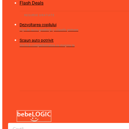
Flash Deals
Dezvoltarea copilului
Fișe de lucru gradiniță și clasele primare
Scaun auto potrivit
Verifică compatibilitatea cu mașina ta
Products