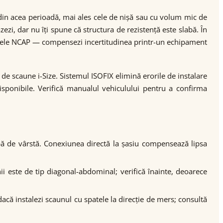
n acea perioadă, mai ales cele de nișă sau cu volum mic de
ezi, dar nu îți spune că structura de rezistență este slabă. În
tele NCAP — compensezi incertitudinea printr-un echipament
e scaune i-Size. Sistemul ISOFIX elimină erorile de instalare
sponibile. Verifică manualul vehiculului pentru a confirma
upă de vârstă. Conexiunea directă la șasiu compensează lipsa
ii este de tip diagonal-abdominal; verifică înainte, deoarece
dacă instalezi scaunul cu spatele la direcție de mers; consultă