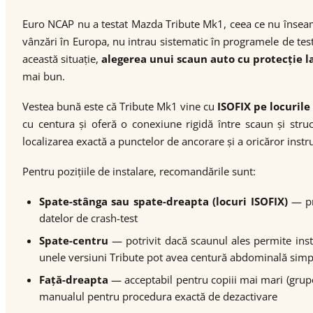
Euro NCAP nu a testat Mazda Tribute Mk1, ceea ce nu însea
vânzări în Europa, nu intrau sistematic în programele de testa
această situație,
alegerea unui scaun auto cu protecție l
mai bun.
Vestea bună este că Tribute Mk1 vine cu
ISOFIX pe locurile
cu centura și oferă o conexiune rigidă între scaun și str
localizarea exactă a punctelor de ancorare și a oricăror instr
Pentru pozițiile de instalare, recomandările sunt:
Spate-stânga sau spate-dreapta (locuri ISOFIX)
— pri
datelor de crash-test
Spate-centru
— potrivit dacă scaunul ales permite insta
unele versiuni Tribute pot avea centură abdominală simp
Față-dreapta
— acceptabil pentru copiii mai mari (grupel
manualul pentru procedura exactă de dezactivare