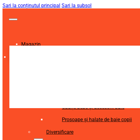
Sari la conținutul principal
Sari la subsol
Magazin
Igienă și Sănătate
Accesorii îngrijire copii
Articole igienă dentară copii
Aspiratoare nazale și accesorii
Cădițe bebe și accesorii baie
Prosoape și halate de baie copii
Diversificare