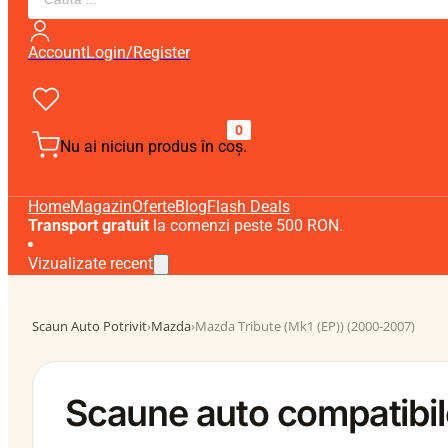
search
Account
Login/Register
0
Nu ai niciun produs în coș.
Home
Magazin
Oferte
Blog
Flash Deals
Transport gratuit
la comenzi peste 500 RON.
Vizualizate recent
Scaun Auto Potrivit
›
Mazda
›
Mazda Tribute (Mk1 (EP)) (2000-2007)
Scaune auto compatibil