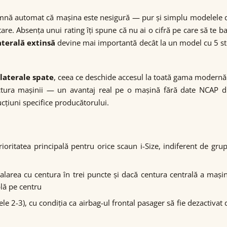
mnă automat că mașina este nesigură — pur și simplu modelele di
re. Absența unui rating îți spune că nu ai o cifră pe care să te baz
aterală extinsă
devine mai importantă decât la un model cu 5 s
 laterale spate
, ceea ce deschide accesul la toată gama modernă d
uctura mașinii — un avantaj real pe o mașină fără date NCAP di
ucțiuni specifice producătorului.
oritatea principală pentru orice scaun i-Size, indiferent de gr
larea cu centura în trei puncte și dacă centura centrală a mașin
lă pe centru
e 2-3), cu condiția ca airbag-ul frontal pasager să fie dezactivat 