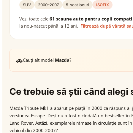
SUV
2000–2007
5-seat locuri
ISOFIX
Vezi toate cele
61 scaune auto pentru copii compati
la nou-născut până la 12 ani.
Filtrează după vârstă sa
🚗
Cauți alt model
Mazda
?
Ce trebuie să știi când aleg
Mazda Tribute Mk1 a apărut pe piață în 2000 ca răspuns al 
versiunea Escape. Deși nu a fost niciodată un bestseller în R
Land Rover. Astăzi, exemplarele rămase în circulație sunt în 
vehicul din 2000-2007?