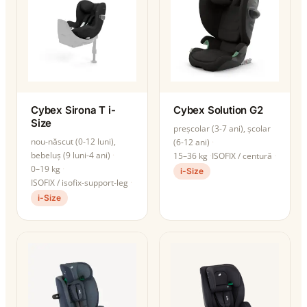
Cybex Sirona T i-
Cybex Solution G2
Size
preșcolar (3-7 ani), școlar
nou-născut (0-12 luni),
(6-12 ani)
bebeluș (9 luni-4 ani)
15–36 kg
ISOFIX / centură
0–19 kg
i-Size
ISOFIX / isofix-support-leg
i-Size