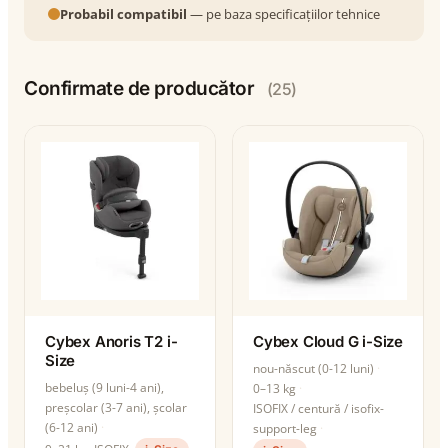
Probabil compatibil
— pe baza specificațiilor tehnice
Confirmate de producător
(25)
Cybex Anoris T2 i-
Cybex Cloud G i-Size
Size
nou-născut (0-12 luni)
bebeluș (9 luni-4 ani),
0–13 kg
preșcolar (3-7 ani), școlar
ISOFIX / centură / isofix-
(6-12 ani)
support-leg