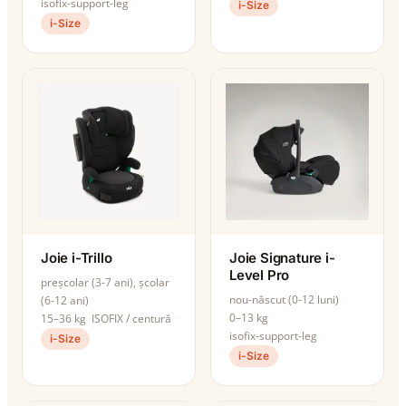
isofix-support-leg
i-Size
i-Size
Joie i-Trillo
Joie Signature i-
Level Pro
preșcolar (3-7 ani), școlar
nou-născut (0-12 luni)
(6-12 ani)
0–13 kg
15–36 kg
ISOFIX / centură
isofix-support-leg
i-Size
i-Size