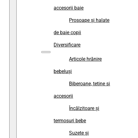
accesorii baie
Prosoape și halate
de baie copii
Diversificare
Articole hrănire
bebeluși
Biberoane, tetine si
accesorii
Încălzitoare și
termosuri bebe
Suzete și