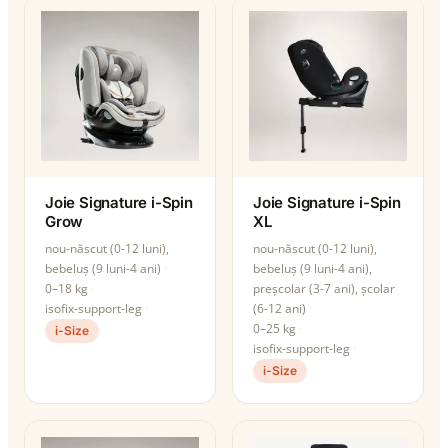
Joie Signature i-Spin
Joie Signature i-Spin
Grow
XL
nou-născut (0-12 luni),
nou-născut (0-12 luni),
bebeluș (9 luni-4 ani)
bebeluș (9 luni-4 ani),
0–18 kg
preșcolar (3-7 ani), școlar
isofix-support-leg
(6-12 ani)
0–25 kg
i-Size
isofix-support-leg
i-Size