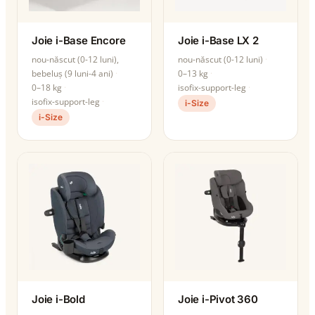
Joie i-Base Encore
Joie i-Base LX 2
nou-născut (0-12 luni),
nou-născut (0-12 luni)
bebeluș (9 luni-4 ani)
0–13 kg
0–18 kg
isofix-support-leg
isofix-support-leg
i-Size
i-Size
Joie i-Bold
Joie i-Pivot 360