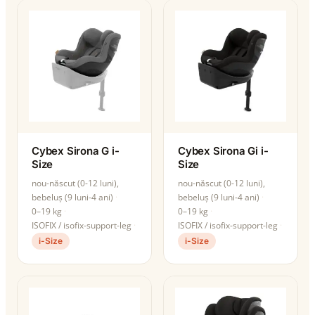
Cybex Sirona G i-
Cybex Sirona Gi i-
Size
Size
nou-născut (0-12 luni),
nou-născut (0-12 luni),
bebeluș (9 luni-4 ani)
bebeluș (9 luni-4 ani)
0–19 kg
0–19 kg
ISOFIX / isofix-support-leg
ISOFIX / isofix-support-leg
i-Size
i-Size