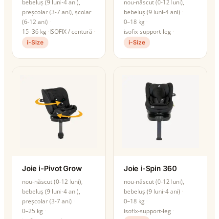
bebeluș (9 luni-4 ani),
nou-născut (0-12 luni),
preșcolar (3-7 ani), școlar
bebeluș (9 luni-4 ani)
(6-12 ani)
0–18 kg
15–36 kg
ISOFIX / centură
isofix-support-leg
i-Size
i-Size
Joie i-Pivot Grow
Joie i-Spin 360
nou-născut (0-12 luni),
nou-născut (0-12 luni),
bebeluș (9 luni-4 ani),
bebeluș (9 luni-4 ani)
preșcolar (3-7 ani)
0–18 kg
0–25 kg
isofix-support-leg