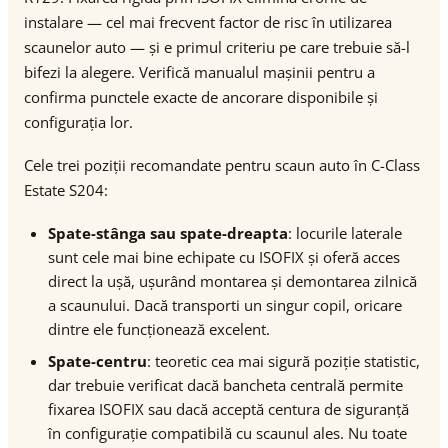
instalare — cel mai frecvent factor de risc în utilizarea
scaunelor auto — și e primul criteriu pe care trebuie să-l
bifezi la alegere. Verifică manualul mașinii pentru a
confirma punctele exacte de ancorare disponibile și
configurația lor.
Cele trei poziții recomandate pentru scaun auto în C-Class
Estate S204:
Spate-stânga sau spate-dreapta
: locurile laterale
sunt cele mai bine echipate cu ISOFIX și oferă acces
direct la ușă, ușurând montarea și demontarea zilnică
a scaunului. Dacă transporti un singur copil, oricare
dintre ele funcționează excelent.
Spate-centru
: teoretic cea mai sigură poziție statistic,
dar trebuie verificat dacă bancheta centrală permite
fixarea ISOFIX sau dacă acceptă centura de siguranță
în configurație compatibilă cu scaunul ales. Nu toate