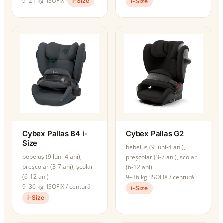
9–21 kg
ISOFIX
i-Size
i-Size
Cybex Pallas B4 i-
Cybex Pallas G2
Size
bebeluș (9 luni-4 ani),
bebeluș (9 luni-4 ani),
preșcolar (3-7 ani), școlar
preșcolar (3-7 ani), școlar
(6-12 ani)
(6-12 ani)
9–36 kg
ISOFIX / centură
9–36 kg
ISOFIX / centură
i-Size
i-Size