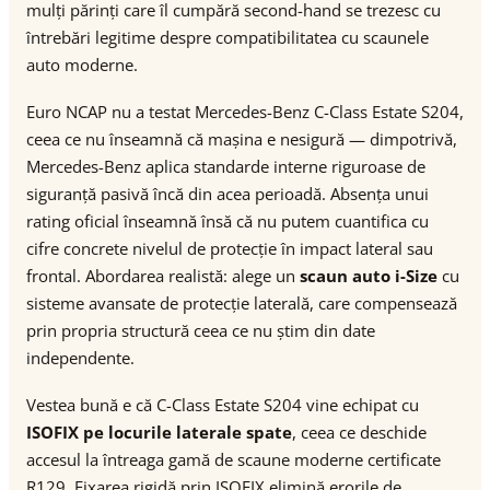
mulți părinți care îl cumpără second-hand se trezesc cu
întrebări legitime despre compatibilitatea cu scaunele
auto moderne.
Euro NCAP nu a testat Mercedes-Benz C-Class Estate S204,
ceea ce nu înseamnă că mașina e nesigură — dimpotrivă,
Mercedes-Benz aplica standarde interne riguroase de
siguranță pasivă încă din acea perioadă. Absența unui
rating oficial înseamnă însă că nu putem cuantifica cu
cifre concrete nivelul de protecție în impact lateral sau
frontal. Abordarea realistă: alege un
scaun auto i-Size
cu
sisteme avansate de protecție laterală, care compensează
prin propria structură ceea ce nu știm din date
independente.
Vestea bună e că C-Class Estate S204 vine echipat cu
ISOFIX pe locurile laterale spate
, ceea ce deschide
accesul la întreaga gamă de scaune moderne certificate
R129. Fixarea rigidă prin ISOFIX elimină erorile de