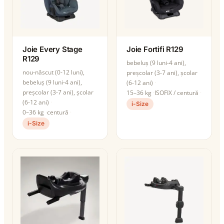
Joie Every Stage
Joie Fortifi R129
R129
bebeluș (9 luni-4 ani),
nou-născut (0-12 luni),
preșcolar (3-7 ani), școlar
bebeluș (9 luni-4 ani),
(6-12 ani)
preșcolar (3-7 ani), școlar
15–36 kg
ISOFIX / centură
(6-12 ani)
i-Size
0–36 kg
centură
i-Size