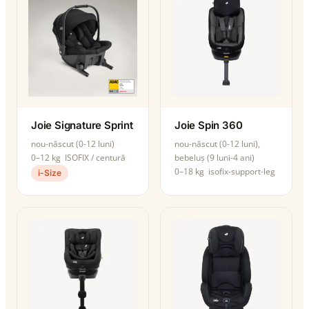
Joie Signature Sprint
Joie Spin 360
nou-născut (0-12 luni)
nou-născut (0-12 luni),
0–12 kg
ISOFIX / centură
bebeluș (9 luni-4 ani)
0–18 kg
isofix-support-leg
i-Size