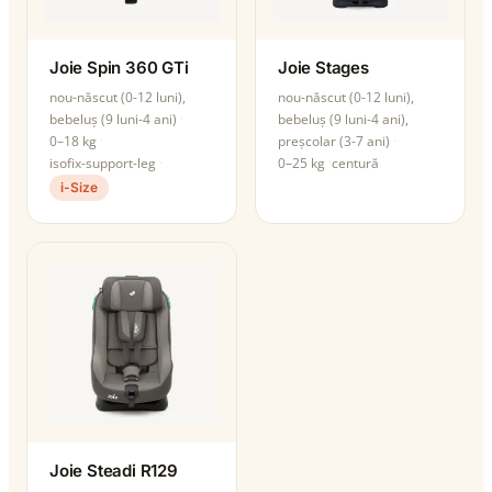
Joie Spin 360 GTi
Joie Stages
nou-născut (0-12 luni),
nou-născut (0-12 luni),
bebeluș (9 luni-4 ani)
bebeluș (9 luni-4 ani),
0–18 kg
preșcolar (3-7 ani)
isofix-support-leg
0–25 kg
centură
i-Size
Joie Steadi R129