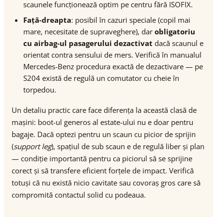
scaunele funcționează optim pe centru fără ISOFIX.
Față-dreapta
: posibil în cazuri speciale (copil mai
mare, necesitate de supraveghere), dar
obligatoriu
cu airbag-ul pasagerului dezactivat
dacă scaunul e
orientat contra sensului de mers. Verifică în manualul
Mercedes-Benz procedura exactă de dezactivare — pe
S204 există de regulă un comutator cu cheie în
torpedou.
Un detaliu practic care face diferența la această clasă de
mașini: boot-ul generos al estate-ului nu e doar pentru
bagaje. Dacă optezi pentru un scaun cu picior de sprijin
(
support leg
), spațiul de sub scaun e de regulă liber și plan
— condiție importantă pentru ca piciorul să se sprijine
corect și să transfere eficient forțele de impact. Verifică
totuși că nu există nicio cavitate sau covoraș gros care să
compromită contactul solid cu podeaua.