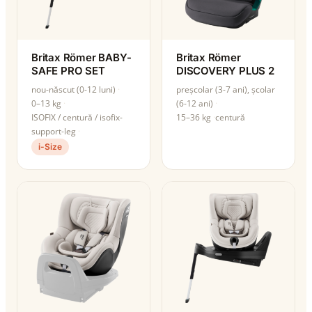
Britax Römer BABY-
Britax Römer
SAFE PRO SET
DISCOVERY PLUS 2
nou-născut (0-12 luni)
preșcolar (3-7 ani), școlar
0–13 kg
(6-12 ani)
ISOFIX / centură / isofix-
15–36 kg
centură
support-leg
i-Size