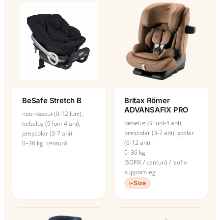
BeSafe Stretch B
Britax Römer
ADVANSAFIX PRO
nou-născut (0-12 luni),
bebeluș (9 luni-4 ani),
bebeluș (9 luni-4 ani),
preșcolar (3-7 ani), școlar
preșcolar (3-7 ani)
(6-12 ani)
0–36 kg
centură
0–36 kg
ISOFIX / centură / isofix-
support-leg
i-Size