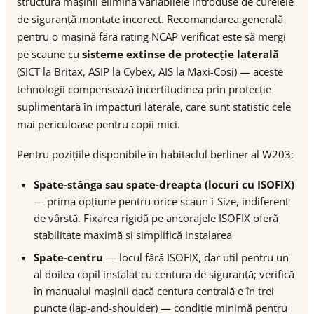
structura mașinii elimină variabilele introduse de curelele
de siguranță montate incorect. Recomandarea generală
pentru o mașină fără rating NCAP verificat este să mergi
pe scaune cu
sisteme extinse de protecție laterală
(SICT la Britax, ASIP la Cybex, AIS la Maxi-Cosi) — aceste
tehnologii compensează incertitudinea prin protecție
suplimentară în impacturi laterale, care sunt statistic cele
mai periculoase pentru copii mici.
Pentru pozițiile disponibile în habitaclul berliner al W203:
Spate-stânga sau spate-dreapta (locuri cu ISOFIX)
— prima opțiune pentru orice scaun i-Size, indiferent
de vârstă. Fixarea rigidă pe ancorajele ISOFIX oferă
stabilitate maximă și simplifică instalarea
Spate-centru
— locul fără ISOFIX, dar util pentru un
al doilea copil instalat cu centura de siguranță; verifică
în manualul mașinii dacă centura centrală e în trei
puncte (lap-and-shoulder) — condiție minimă pentru