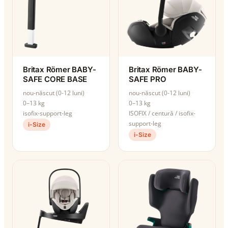
Britax Römer BABY-
Britax Römer BABY-
SAFE CORE BASE
SAFE PRO
nou-născut (0-12 luni)
nou-născut (0-12 luni)
0–13 kg
0–13 kg
isofix-support-leg
ISOFIX / centură / isofix-
support-leg
i-Size
i-Size