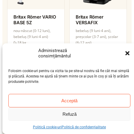
Britax Römer VARIO
Britax Römer
BASE 5Z
VERSAFIX
nou-născut (0-12 luni),
bebeluș (9 luni-4 ani),
bebeluș (9 luni-4 ani)
preșcolar (3-7 ani), școlar
0–18 kg
(6-12 ani)
isofix-support-leg
0–36 kg
Administrează
ISOFIX / centură / isofix-
i-Size
consimțământul
support-leg
i-Size
Folosim cookie-uri pentru ca vizita ta pe site-ul nostru să fie cât mai simplă
și plăcută. Acestea ne ajută să ținem minte ce ai pus în coș și să îți arătăm
produsele potrivite.
Acceptă
Refuză
Politică cookie-uri
Politică de confidențialitate