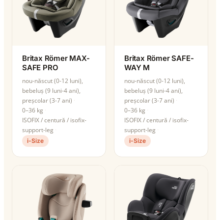
Britax Römer MAX-
Britax Römer SAFE-
SAFE PRO
WAY M
nou-născut (0-12 luni),
nou-născut (0-12 luni),
bebeluș (9 luni-4 ani),
bebeluș (9 luni-4 ani),
preșcolar (3-7 ani)
preșcolar (3-7 ani)
0–36 kg
0–36 kg
ISOFIX / centură / isofix-
ISOFIX / centură / isofix-
support-leg
support-leg
i-Size
i-Size