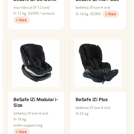
nou-născut (0-12 luni)
bebeluș (9 luni-4 ani)
0–12 kg
ISOFIX / centură
9–18 kg
ISOFIX
i-Size
i-Size
BeSafe iZi Modular i-
BeSafe iZi Plus
Size
bebeluș (9 luni-4 ani)
bebeluș (9 luni-4 ani)
9–25 kg
9–18 kg
isofix-support-leg
i-Size