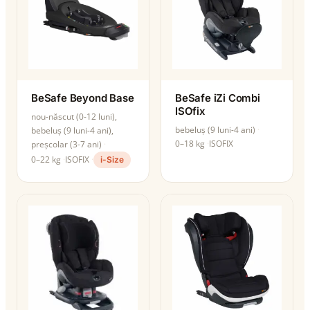
BeSafe Beyond Base
BeSafe iZi Combi
ISOfix
nou-născut (0-12 luni),
bebeluș (9 luni-4 ani)
bebeluș (9 luni-4 ani),
0–18 kg
ISOFIX
preșcolar (3-7 ani)
0–22 kg
ISOFIX
i-Size