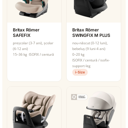
Britax Römer
Britax Römer
SAFEFIX
SWINGFIX M PLUS
preșcolar (3-7 ani), școlar
nou-născut (0-12 luni),
(6-12 ani)
bebeluș (9 luni-4 ani)
15–36 kg
ISOFIX / centură
0–20 kg
ISOFIX / centură / isofix-
support-leg
i-Size