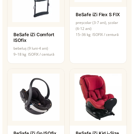
BeSafe iZi Flex S FIX
preșcolar (3-7 ani), școlar
(6-12 ani)
BeSafe iZi Comfort
15–36 kg
ISOFIX / centură
ISOfix
bebeluș (9 luni-4 ani)
9–18 kg
ISOFIX / centură
BeSafe iZi Go ISOfix
BeSafe iZi Kid i-Size