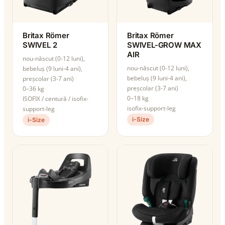
Britax Römer
Britax Römer
SWIVEL 2
SWIVEL-GROW MAX
AIR
nou-născut (0-12 luni),
nou-născut (0-12 luni),
bebeluș (9 luni-4 ani),
bebeluș (9 luni-4 ani),
preșcolar (3-7 ani)
preșcolar (3-7 ani)
0–36 kg
0–18 kg
ISOFIX / centură / isofix-
isofix-support-leg
support-leg
i-Size
i-Size