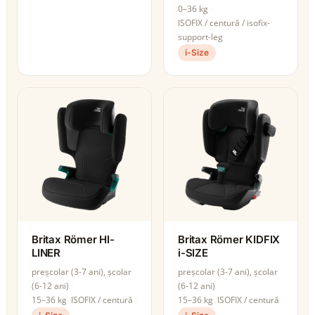
0–36 kg
ISOFIX / centură / isofix-
support-leg
i-Size
Britax Römer HI-
Britax Römer KIDFIX
LINER
i-SIZE
preșcolar (3-7 ani), școlar
preșcolar (3-7 ani), școlar
(6-12 ani)
(6-12 ani)
15–36 kg
ISOFIX / centură
15–36 kg
ISOFIX / centură