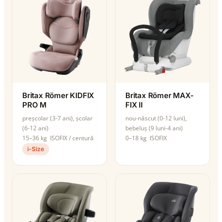
Britax Römer KIDFIX
Britax Römer MAX-
PRO M
FIX II
preșcolar (3-7 ani), școlar
nou-născut (0-12 luni),
(6-12 ani)
bebeluș (9 luni-4 ani)
15–36 kg
ISOFIX / centură
0–18 kg
ISOFIX
i-Size