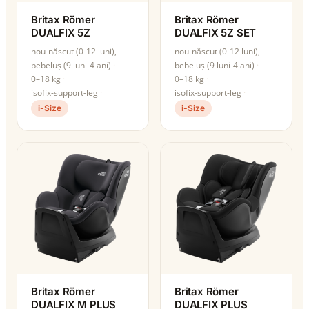
Britax Römer
Britax Römer
DUALFIX 5Z
DUALFIX 5Z SET
nou-născut (0-12 luni),
nou-născut (0-12 luni),
bebeluș (9 luni-4 ani)
bebeluș (9 luni-4 ani)
0–18 kg
0–18 kg
isofix-support-leg
isofix-support-leg
i-Size
i-Size
Britax Römer
Britax Römer
DUALFIX M PLUS
DUALFIX PLUS