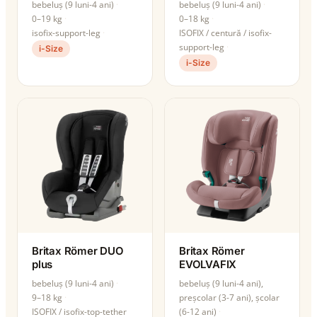
bebeluș (9 luni-4 ani)
bebeluș (9 luni-4 ani)
0–19 kg
0–18 kg
isofix-support-leg
ISOFIX / centură / isofix-
support-leg
i-Size
i-Size
Britax Römer DUO
Britax Römer
plus
EVOLVAFIX
bebeluș (9 luni-4 ani)
bebeluș (9 luni-4 ani),
9–18 kg
preșcolar (3-7 ani), școlar
ISOFIX / isofix-top-tether
(6-12 ani)