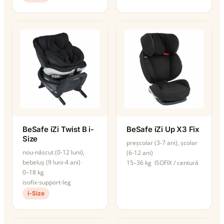
BeSafe iZi Twist B i-
BeSafe iZi Up X3 Fix
Size
preșcolar (3-7 ani), școlar
nou-născut (0-12 luni),
(6-12 ani)
bebeluș (9 luni-4 ani)
15–36 kg
ISOFIX / centură
0–18 kg
isofix-support-leg
i-Size