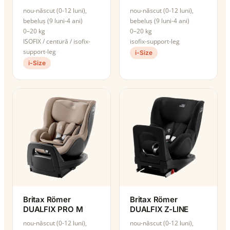
nou-născut (0-12 luni),
nou-născut (0-12 luni),
bebeluș (9 luni-4 ani)
bebeluș (9 luni-4 ani)
0–20 kg
0–20 kg
ISOFIX / centură / isofix-
isofix-support-leg
support-leg
i-Size
i-Size
Britax Römer
Britax Römer
DUALFIX PRO M
DUALFIX Z-LINE
nou-născut (0-12 luni),
nou-născut (0-12 luni),