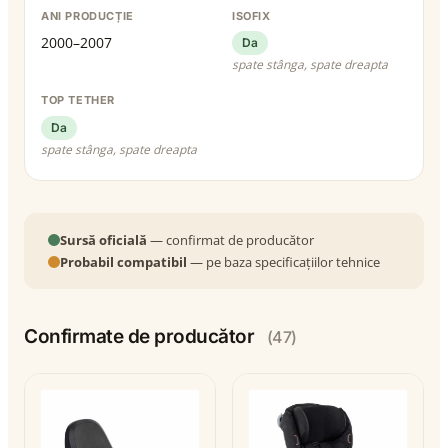
ANI PRODUCȚIE
ISOFIX
2000–2007
Da
spate stânga, spate dreapta
TOP TETHER
Da
spate stânga, spate dreapta
Sursă oficială
— confirmat de producător
Probabil compatibil
— pe baza specificațiilor tehnice
Confirmate de producător
(47)