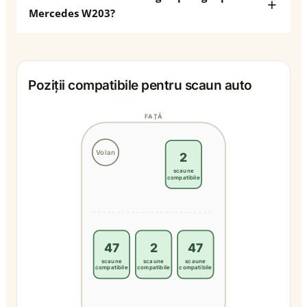
Mercedes W203?
Poziții compatibile pentru scaun auto
FAȚĂ
Volan
2
scaune
compatibile
47
2
47
scaune
scaune
scaune
compatibile
compatibile
compatibile