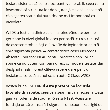
testare sistematică pentru ocupanți vulnerabili, ceea ce nu
înseamnă că structura lor de siguranță e slabă. Înseamnă
că alegerea scaunului auto devine mai importantă ca
niciodată.
W203 a fost una dintre cele mai bine vândute berline
germane la nivel global în acea perioadă, cu o structură
de caroserie robustă și o filozofie de inginerie orientată
spre siguranță pasivă — caracteristică casei Mercedes.
Absența unui scor NCAP pentru protecția copiilor ne
spune că nu putem compara direct cu modele testate, dar
designul mașinii oferă câteva repere clare pentru
instalarea corectă a unui scaun auto C-Class W203.
Vestea bună:
ISOFIX-ul este prezent pe locurile
laterale din spate
, ceea ce înseamnă că ai acces la toată
gama modernă de scaune i-Size și R129. Aceasta e
fundația oricărei instalări sigure — un scaun fixat rigid de