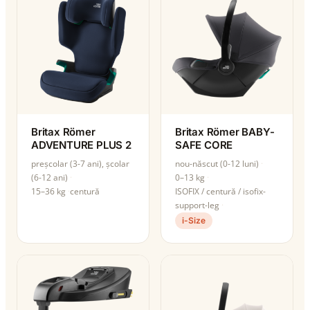
Britax Römer
Britax Römer BABY-
ADVENTURE PLUS 2
SAFE CORE
preșcolar (3-7 ani), școlar
nou-născut (0-12 luni)
(6-12 ani)
0–13 kg
15–36 kg
centură
ISOFIX / centură / isofix-
support-leg
i-Size