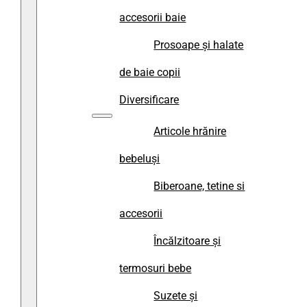
accesorii baie
Prosoape și halate
de baie copii
Diversificare
Articole hrănire
bebeluși
Biberoane, tetine si
accesorii
Încălzitoare și
termosuri bebe
Suzete și