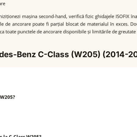
are
hiziționezi mașina second-hand, verifică fizic ghidajele ISOFIX 
le de ancorare poate fi parțial blocat de materialul în exces. D
a toate punctele de ancorare disponibile și limitările de greutate s
cedes-Benz C-Class (W205) (2014-2
s W205?
c la C-Class W205?