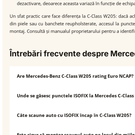
dezactivare, deoarece aceasta variază în funcție de echip
Un sfat practic care face diferența la C-Class W205: dacă ac
din piele sau cu banchete reupholsterate, accesul la puncte
montaj. Consultă și manualul proprietarului pentru a identific
Întrebări frecvente despre Mer
Are Mercedes-Benz C-Class W205 rating Euro NCAP?
Unde se găsesc punctele ISOFIX la Mercedes C-Clas
Câte scaune auto cu ISOFIX încap în C-Class W205?
Este sigur să montez scaunul auto pe locul din mijlo