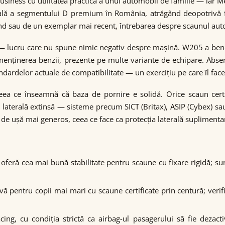
siness cu utilitatea practică a unui automobil de familie — iar M
ă a segmentului D premium în România, atrăgând deopotrivă fam
and sau de un exemplar mai recent, întrebarea despre scaunul auto 
 lucru care nu spune nimic negativ despre mașină. W205 a benefi
enținerea benzii, prezente pe multe variante de echipare. Absenț
andardelor actuale de compatibilitate — un exercițiu pe care îl fa
ceea ce înseamnă că baza de pornire e solidă. Orice scaun certi
 laterală extinsă — sisteme precum SICT (Britax), ASIP (Cybex) s
de ușă mai generos, ceea ce face ca protecția laterală suplimentară
feră cea mai bună stabilitate pentru scaune cu fixare rigidă; sun
tivă pentru copii mai mari cu scaune certificate prin centură; ver
ing, cu condiția strictă ca airbag-ul pasagerului să fie dezact