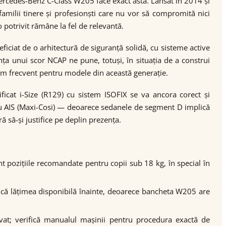
ercedes-Benz C-Class W205 face exact asta. Lansat în 2014 și
ilii tinere și profesionști care nu vor să compromită nici
potrivit rămâne la fel de relevantă.
ciat de o arhitectură de siguranță solidă, cu sisteme active
a unui scor NCAP ne pune, totuși, în situația de a construi
cem frecvent pentru modele din această generație.
ficat i-Size (R129) cu sistem ISOFIX se va ancora corect și
au AIS (Maxi-Cosi) — deoarece sedanele de segment D implică
 să-și justifice pe deplin prezența.
t pozițiile recomandate pentru copii sub 18 kg, în special în
ifică lățimea disponibilă înainte, deoarece bancheta W205 are
ivat; verifică manualul mașinii pentru procedura exactă de