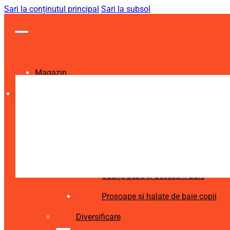
Sari la conținutul principal
Sari la subsol
Magazin
Igienă și Sănătate
Accesorii îngrijire copii
Articole igienă dentară copii
Aspiratoare nazale și accesorii
Cădițe bebe și accesorii baie
Prosoape și halate de baie copii
Diversificare