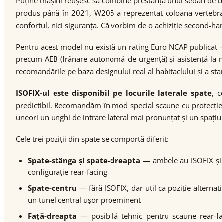
Puține mașini reușesc să combine prestanța unui sedan de bu
produs până în 2021, W205 a reprezentat coloana vertebral
confortul, nici siguranța. Că vorbim de o achiziție second-h
Pentru acest model nu există un rating Euro NCAP publicat —
precum AEB (frânare autonomă de urgență) și asistență la m
recomandările pe baza designului real al habitaclului și a st
ISOFIX-ul este disponibil pe locurile laterale spate
, 
predictibil. Recomandăm în mod special scaune cu protecție
uneori un unghi de intrare lateral mai pronunțat și un spațiu 
Cele trei poziții din spate se comportă diferit:
Spate-stânga și spate-dreapta
— ambele au ISOFIX și o
configurație rear-facing
Spate-centru
— fără ISOFIX, dar util ca poziție alterna
un tunel central ușor proeminent
Față-dreapta
— posibilă tehnic pentru scaune rear-fac