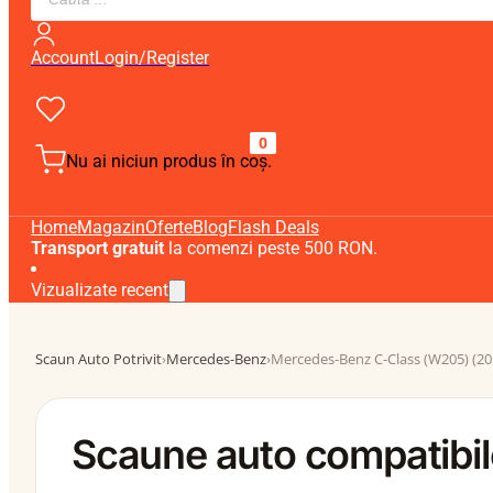
search
Account
Login/Register
0
Nu ai niciun produs în coș.
Home
Magazin
Oferte
Blog
Flash Deals
Transport gratuit
la comenzi peste 500 RON.
Vizualizate recent
Scaun Auto Potrivit
›
Mercedes-Benz
›
Mercedes-Benz C-Class (W205) (20
Scaune auto compatibi