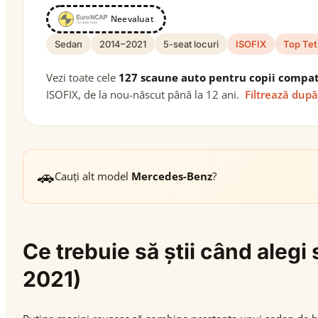
Neevaluat
Sedan
2014–2021
5-seat locuri
ISOFIX
Top Tet
Vezi toate cele
127 scaune auto pentru copii compat
ISOFIX, de la nou-născut până la 12 ani.
Filtrează după
🚗
Cauți alt model
Mercedes-Benz
?
Ce trebuie să știi când ale
2021)