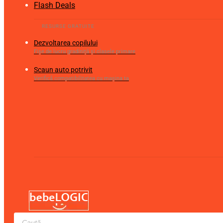
Flash Deals
Dezvoltarea copilului
Fișe de lucru gradiniță și clasele primare
Scaun auto potrivit
Verifică compatibilitatea cu mașina ta
Products