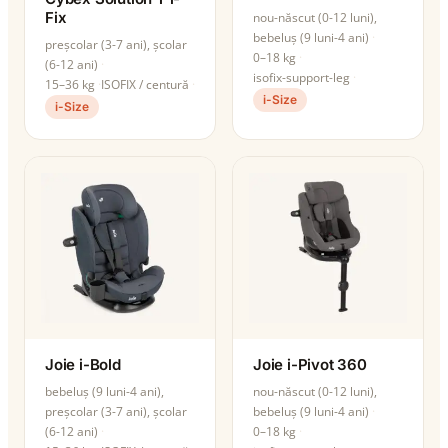
Fix
nou-născut (0-12 luni),
bebeluș (9 luni-4 ani)
preșcolar (3-7 ani), școlar
0–18 kg
(6-12 ani)
isofix-support-leg
15–36 kg
ISOFIX / centură
i-Size
i-Size
Joie i-Bold
Joie i-Pivot 360
bebeluș (9 luni-4 ani),
nou-născut (0-12 luni),
preșcolar (3-7 ani), școlar
bebeluș (9 luni-4 ani)
(6-12 ani)
0–18 kg