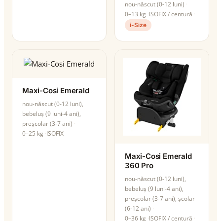
nou-născut (0-12 luni)
0–13 kg
ISOFIX / centură
i-Size
Maxi-Cosi Emerald
nou-născut (0-12 luni),
bebeluș (9 luni-4 ani),
preșcolar (3-7 ani)
0–25 kg
ISOFIX
Maxi-Cosi Emerald
360 Pro
nou-născut (0-12 luni),
bebeluș (9 luni-4 ani),
preșcolar (3-7 ani), școlar
(6-12 ani)
0–36 kg
ISOFIX / centură