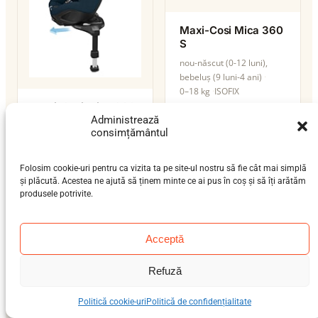
Maxi-Cosi Mica 360
S
nou-născut (0-12 luni),
bebeluș (9 luni-4 ani)
0–18 kg
ISOFIX
Maxi-Cosi Mica 360
Pro
Administrează
consimțământul
nou-născut (0-12 luni),
bebeluș (9 luni-4 ani)
0–18 kg
ISOFIX
Folosim cookie-uri pentru ca vizita ta pe site-ul nostru să fie cât mai simplă
i-Size
și plăcută. Acestea ne ajută să ținem minte ce ai pus în coș și să îți arătăm
produsele potrivite.
Acceptă
Refuză
Maxi-Cosi Mica Eco
I-Size
Politică cookie-uri
Politică de confidențialitate
nou-născut (0-12 luni),