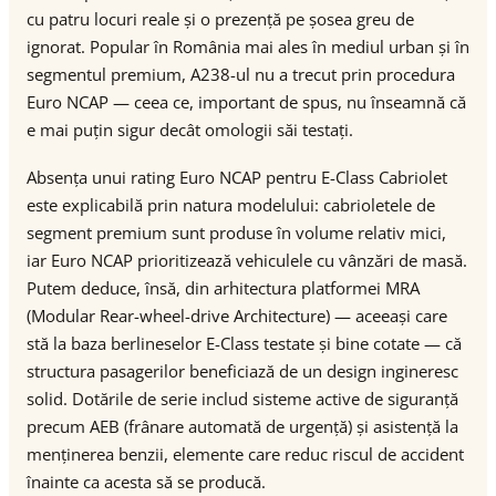
cu patru locuri reale și o prezență pe șosea greu de
ignorat. Popular în România mai ales în mediul urban și în
segmentul premium, A238-ul nu a trecut prin procedura
Euro NCAP — ceea ce, important de spus, nu înseamnă că
e mai puțin sigur decât omologii săi testați.
Absența unui rating Euro NCAP pentru E-Class Cabriolet
este explicabilă prin natura modelului: cabrioletele de
segment premium sunt produse în volume relativ mici,
iar Euro NCAP prioritizează vehiculele cu vânzări de masă.
Putem deduce, însă, din arhitectura platformei MRA
(Modular Rear-wheel-drive Architecture) — aceeași care
stă la baza berlineselor E-Class testate și bine cotate — că
structura pasagerilor beneficiază de un design ingineresc
solid. Dotările de serie includ sisteme active de siguranță
precum AEB (frânare automată de urgență) și asistență la
menținerea benzii, elemente care reduc riscul de accident
înainte ca acesta să se producă.