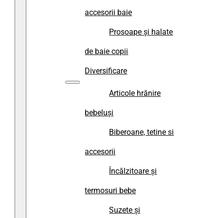
accesorii baie
Prosoape și halate
de baie copii
Diversificare
Articole hrănire
bebeluși
Biberoane, tetine si
accesorii
Încălzitoare și
termosuri bebe
Suzete și