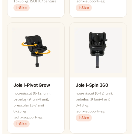
15–36 kg
ISOFIX / centură
isofix-support-leg
i-Size
i-Size
Joie i-Pivot Grow
Joie i-Spin 360
nou-născut (0-12 luni),
nou-născut (0-12 luni),
bebeluș (9 luni-4 ani),
bebeluș (9 luni-4 ani)
preșcolar (3-7 ani)
0–18 kg
0–25 kg
isofix-support-leg
isofix-support-leg
i-Size
i-Size