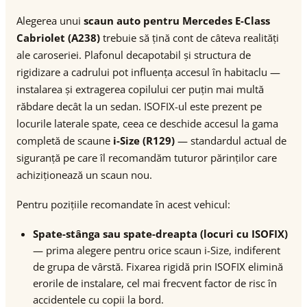
Alegerea unui
scaun auto pentru Mercedes E-Class
Cabriolet (A238)
trebuie să țină cont de câteva realități
ale caroseriei. Plafonul decapotabil și structura de
rigidizare a cadrului pot influența accesul în habitaclu —
instalarea și extragerea copilului cer puțin mai multă
răbdare decât la un sedan. ISOFIX-ul este prezent pe
locurile laterale spate, ceea ce deschide accesul la gama
completă de scaune
i-Size (R129)
— standardul actual de
siguranță pe care îl recomandăm tuturor părinților care
achiziționează un scaun nou.
Pentru pozițiile recomandate în acest vehicul:
Spate-stânga sau spate-dreapta (locuri cu ISOFIX)
— prima alegere pentru orice scaun i-Size, indiferent
de grupa de vârstă. Fixarea rigidă prin ISOFIX elimină
erorile de instalare, cel mai frecvent factor de risc în
accidentele cu copii la bord.