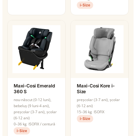
i-Size
Maxi-Cosi Emerald
Maxi-Cosi Kore i-
360 S
Size
nou-născut (0-12 luni),
preșcolar (3-7 ani), școlar
bebeluș (9 luni-4 ani),
(6-12 ani)
preșcolar (3-7 ani), școlar
15–36 kg
ISOFIX
(6-12 ani)
i-Size
0–36 kg
ISOFIX / centură
i-Size