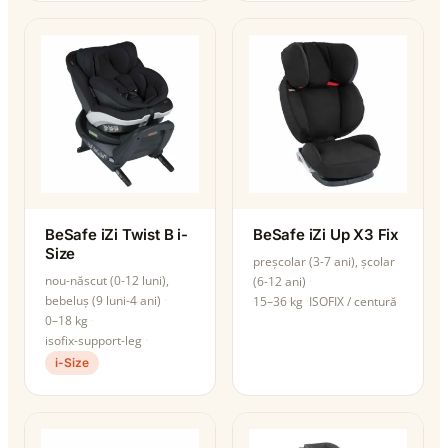
BeSafe iZi Twist B i-
BeSafe iZi Up X3 Fix
Size
preșcolar (3-7 ani), școlar
nou-născut (0-12 luni),
(6-12 ani)
bebeluș (9 luni-4 ani)
15–36 kg
ISOFIX / centură
0–18 kg
isofix-support-leg
i-Size