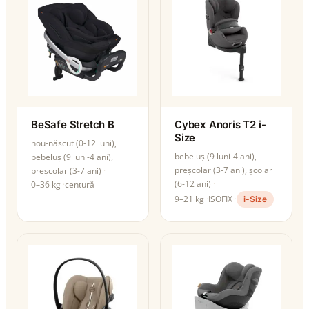
BeSafe Stretch B
Cybex Anoris T2 i-
Size
nou-născut (0-12 luni),
bebeluș (9 luni-4 ani),
bebeluș (9 luni-4 ani),
preșcolar (3-7 ani), școlar
preșcolar (3-7 ani)
(6-12 ani)
0–36 kg
centură
9–21 kg
ISOFIX
i-Size