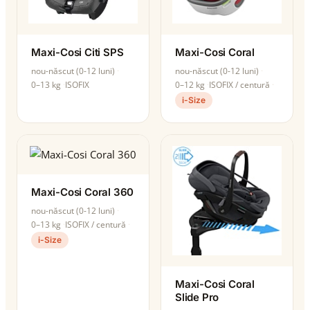
Maxi-Cosi Citi SPS
Maxi-Cosi Coral
nou-născut (0-12 luni)
nou-născut (0-12 luni)
0–13 kg
ISOFIX
0–12 kg
ISOFIX / centură
i-Size
Maxi-Cosi Coral 360
nou-născut (0-12 luni)
0–13 kg
ISOFIX / centură
i-Size
Maxi-Cosi Coral
Slide Pro