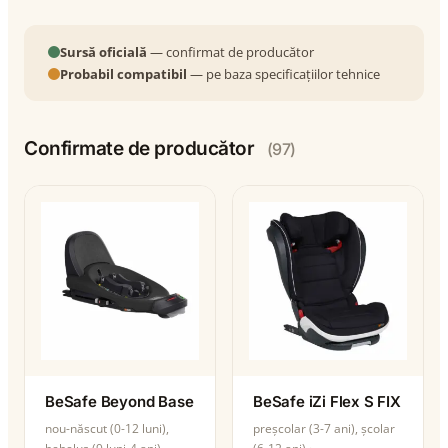
Sursă oficială
— confirmat de producător
Probabil compatibil
— pe baza specificațiilor tehnice
Confirmate de producător
(97)
BeSafe Beyond Base
BeSafe iZi Flex S FIX
nou-născut (0-12 luni),
preșcolar (3-7 ani), școlar