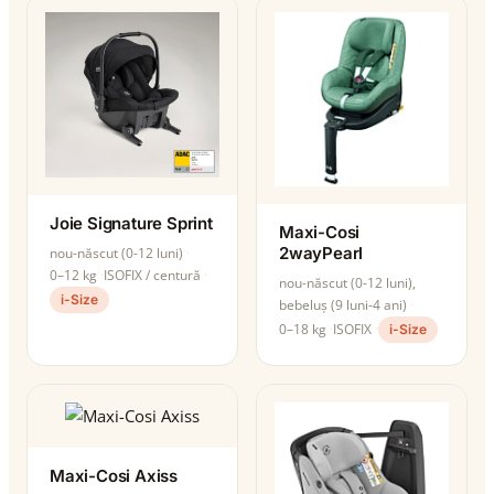
Joie Signature Sprint
Maxi-Cosi
2wayPearl
nou-născut (0-12 luni)
0–12 kg
ISOFIX / centură
nou-născut (0-12 luni),
i-Size
bebeluș (9 luni-4 ani)
0–18 kg
ISOFIX
i-Size
Maxi-Cosi Axiss