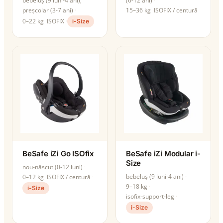
bebeluș (9 luni-4 ani),
(6-12 ani)
preșcolar (3-7 ani)
15–36 kg
ISOFIX / centură
0–22 kg
ISOFIX
i-Size
BeSafe iZi Go ISOfix
BeSafe iZi Modular i-
Size
nou-născut (0-12 luni)
bebeluș (9 luni-4 ani)
0–12 kg
ISOFIX / centură
9–18 kg
i-Size
isofix-support-leg
i-Size