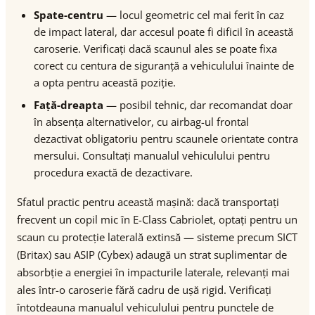
Spate-centru
— locul geometric cel mai ferit în caz
de impact lateral, dar accesul poate fi dificil în această
caroserie. Verificați dacă scaunul ales se poate fixa
corect cu centura de siguranță a vehiculului înainte de
a opta pentru această poziție.
Față-dreapta
— posibil tehnic, dar recomandat doar
în absența alternativelor, cu airbag-ul frontal
dezactivat obligatoriu pentru scaunele orientate contra
mersului. Consultați manualul vehiculului pentru
procedura exactă de dezactivare.
Sfatul practic pentru această mașină: dacă transportați
frecvent un copil mic în E-Class Cabriolet, optați pentru un
scaun cu protecție laterală extinsă — sisteme precum SICT
(Britax) sau ASIP (Cybex) adaugă un strat suplimentar de
absorbție a energiei în impacturile laterale, relevanți mai
ales într-o caroserie fără cadru de ușă rigid. Verificați
întotdeauna manualul vehiculului pentru punctele de