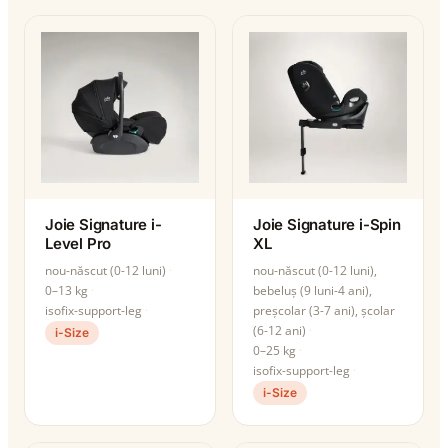
Joie Signature i-
Joie Signature i-Spin
Level Pro
XL
nou-născut (0-12 luni)
nou-născut (0-12 luni),
0–13 kg
bebeluș (9 luni-4 ani),
isofix-support-leg
preșcolar (3-7 ani), școlar
(6-12 ani)
i-Size
0–25 kg
isofix-support-leg
i-Size