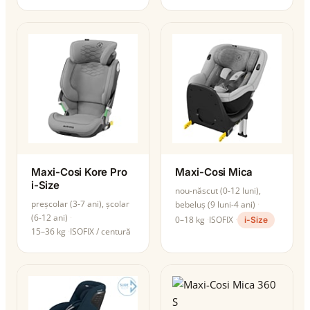
Maxi-Cosi Kore Pro
Maxi-Cosi Mica
i-Size
nou-născut (0-12 luni),
preșcolar (3-7 ani), școlar
bebeluș (9 luni-4 ani)
(6-12 ani)
0–18 kg
ISOFIX
i-Size
15–36 kg
ISOFIX / centură