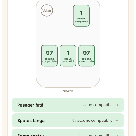
Volan
1
scaun
compatibil
97
1
97
scaune
scaun
scaune
compatibile
compatibil
compatibile
SPATE
1 scaun compatibil
→
Pasager față
97 scaune compatibile
→
Spate stânga
1 scaun compatibil
→
Spate centru