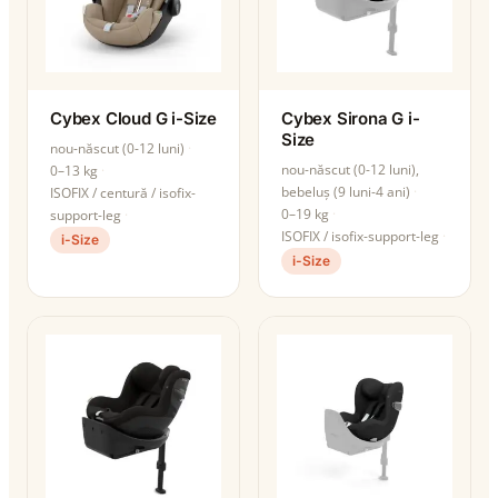
Cybex Cloud G i-Size
Cybex Sirona G i-
Size
nou-născut (0-12 luni)
nou-născut (0-12 luni),
0–13 kg
bebeluș (9 luni-4 ani)
ISOFIX / centură / isofix-
0–19 kg
support-leg
ISOFIX / isofix-support-leg
i-Size
i-Size