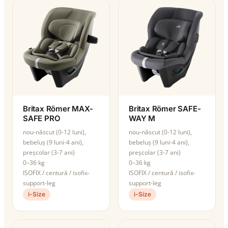
Britax Römer MAX-
Britax Römer SAFE-
SAFE PRO
WAY M
nou-născut (0-12 luni),
nou-născut (0-12 luni),
bebeluș (9 luni-4 ani),
bebeluș (9 luni-4 ani),
preșcolar (3-7 ani)
preșcolar (3-7 ani)
0–36 kg
0–36 kg
ISOFIX / centură / isofix-
ISOFIX / centură / isofix-
support-leg
support-leg
i-Size
i-Size