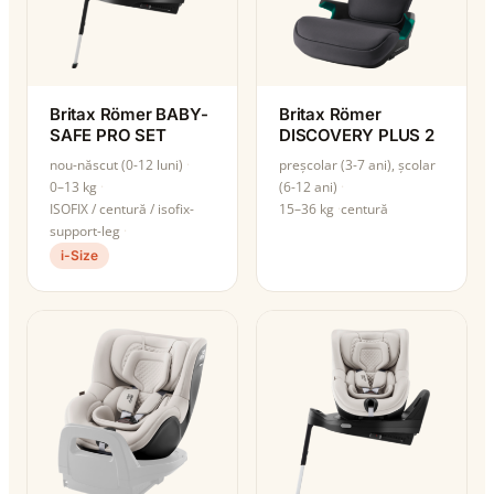
Britax Römer BABY-
Britax Römer
SAFE PRO SET
DISCOVERY PLUS 2
nou-născut (0-12 luni)
preșcolar (3-7 ani), școlar
0–13 kg
(6-12 ani)
ISOFIX / centură / isofix-
15–36 kg
centură
support-leg
i-Size