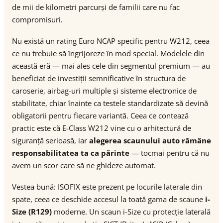
de mii de kilometri parcurși de familii care nu fac
compromisuri.
Nu există un rating Euro NCAP specific pentru W212, ceea
ce nu trebuie să îngrijoreze în mod special. Modelele din
această eră — mai ales cele din segmentul premium — au
beneficiat de investiții semnificative în structura de
caroserie, airbag-uri multiple și sisteme electronice de
stabilitate, chiar înainte ca testele standardizate să devină
obligatorii pentru fiecare variantă. Ceea ce contează
practic este că E-Class W212 vine cu o arhitectură de
siguranță serioasă, iar
alegerea scaunului auto rămâne
responsabilitatea ta ca părinte
— tocmai pentru că nu
avem un scor care să ne ghideze automat.
Vestea bună: ISOFIX este prezent pe locurile laterale din
spate, ceea ce deschide accesul la toată gama de scaune
i-
Size (R129)
moderne. Un scaun i-Size cu protecție laterală