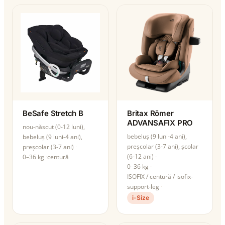
BeSafe Stretch B
Britax Römer
ADVANSAFIX PRO
nou-născut (0-12 luni),
bebeluș (9 luni-4 ani),
bebeluș (9 luni-4 ani),
preșcolar (3-7 ani), școlar
preșcolar (3-7 ani)
(6-12 ani)
0–36 kg
centură
0–36 kg
ISOFIX / centură / isofix-
support-leg
i-Size