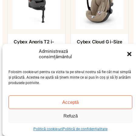
Cybex Anoris T2 i-
Cybex Cloud G i-Size
Size
nou-născut (0-12 luni)
Administrează
bebeluș (9 luni-4 ani),
0–13 kg
consimțământul
preșcolar (3-7 ani), școlar
ISOFIX / centură / isofix-
(6-12 ani)
support-leg
Folosim cookie-uri pentru ca vizita ta pe site-ul nostru să fie cât mai simplă
9–21 kg
ISOFIX
i-Size
i-Size
și plăcută. Acestea ne ajută să ținem minte ce ai pus în coș și să îți arătăm
produsele potrivite.
Acceptă
Refuză
Politică cookie-uri
Politică de confidențialitate