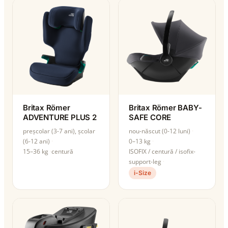
Britax Römer
Britax Römer BABY-
ADVENTURE PLUS 2
SAFE CORE
preșcolar (3-7 ani), școlar
nou-născut (0-12 luni)
(6-12 ani)
0–13 kg
15–36 kg
centură
ISOFIX / centură / isofix-
support-leg
i-Size