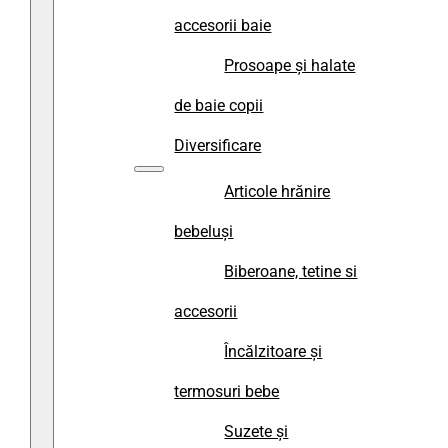
accesorii baie
Prosoape și halate
de baie copii
Diversificare
Articole hrănire
bebeluși
Biberoane, tetine si
accesorii
Încălzitoare și
termosuri bebe
Suzete și