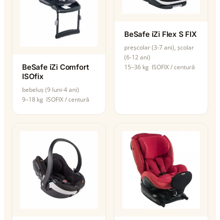
BeSafe iZi Flex S FIX
preșcolar (3-7 ani), școlar
(6-12 ani)
BeSafe iZi Comfort
15–36 kg
ISOFIX / centură
ISOfix
bebeluș (9 luni-4 ani)
9–18 kg
ISOFIX / centură