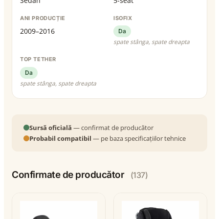
Sedan
5-seat
ANI PRODUCȚIE
ISOFIX
2009–2016
Da
spate stânga, spate dreapta
TOP TETHER
Da
spate stânga, spate dreapta
Sursă oficială
— confirmat de producător
Probabil compatibil
— pe baza specificațiilor tehnice
Confirmate de producător
(137)