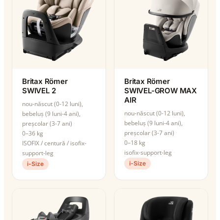
Britax Römer
Britax Römer
SWIVEL 2
SWIVEL-GROW MAX
AIR
nou-născut (0-12 luni),
nou-născut (0-12 luni),
bebeluș (9 luni-4 ani),
bebeluș (9 luni-4 ani),
preșcolar (3-7 ani)
preșcolar (3-7 ani)
0–36 kg
0–18 kg
ISOFIX / centură / isofix-
isofix-support-leg
support-leg
i-Size
i-Size