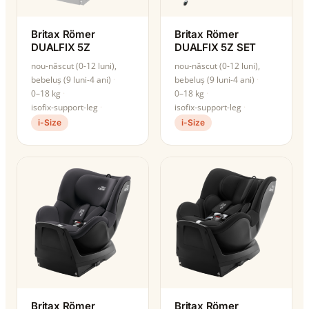
Britax Römer
Britax Römer
DUALFIX 5Z
DUALFIX 5Z SET
nou-născut (0-12 luni),
nou-născut (0-12 luni),
bebeluș (9 luni-4 ani)
bebeluș (9 luni-4 ani)
0–18 kg
0–18 kg
isofix-support-leg
isofix-support-leg
i-Size
i-Size
Britax Römer
Britax Römer