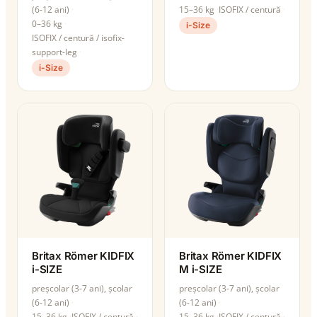
(6-12 ani)
15–36 kg
ISOFIX / centură
0–36 kg
i-Size
ISOFIX / centură / isofix-
support-leg
i-Size
Britax Römer KIDFIX
Britax Römer KIDFIX
i-SIZE
M i-SIZE
preșcolar (3-7 ani), școlar
preșcolar (3-7 ani), școlar
(6-12 ani)
(6-12 ani)
15–36 kg
ISOFIX / centură
15–36 kg
ISOFIX / centură