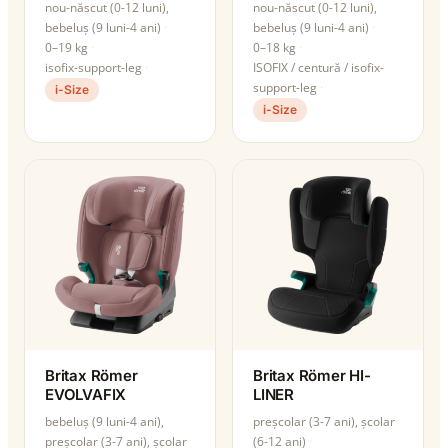
nou-născut (0-12 luni),
nou-născut (0-12 luni),
bebeluș (9 luni-4 ani)
bebeluș (9 luni-4 ani)
0–19 kg
0–18 kg
isofix-support-leg
ISOFIX / centură / isofix-
support-leg
i-Size
i-Size
Britax Römer
Britax Römer HI-
EVOLVAFIX
LINER
bebeluș (9 luni-4 ani),
preșcolar (3-7 ani), școlar
preșcolar (3-7 ani), școlar
(6-12 ani)