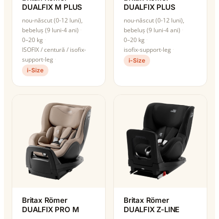
DUALFIX M PLUS
DUALFIX PLUS
nou-născut (0-12 luni),
nou-născut (0-12 luni),
bebeluș (9 luni-4 ani)
bebeluș (9 luni-4 ani)
0–20 kg
0–20 kg
ISOFIX / centură / isofix-
isofix-support-leg
support-leg
i-Size
i-Size
Britax Römer
Britax Römer
DUALFIX PRO M
DUALFIX Z-LINE