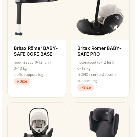
Britax Römer BABY-
Britax Römer BABY-
SAFE CORE BASE
SAFE PRO
nou-născut (0-12 luni)
nou-născut (0-12 luni)
0–13 kg
0–13 kg
isofix-support-leg
ISOFIX / centură / isofix-
support-leg
i-Size
i-Size