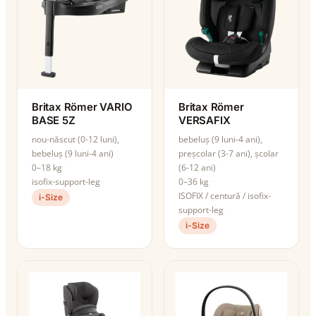
Britax Römer VARIO
Britax Römer
BASE 5Z
VERSAFIX
nou-născut (0-12 luni),
bebeluș (9 luni-4 ani),
bebeluș (9 luni-4 ani)
preșcolar (3-7 ani), școlar
0–18 kg
(6-12 ani)
isofix-support-leg
0–36 kg
ISOFIX / centură / isofix-
i-Size
support-leg
i-Size