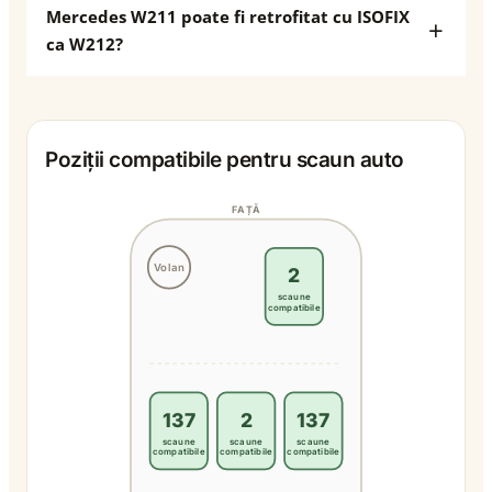
Mercedes W211 poate fi retrofitat cu ISOFIX
ca W212?
Poziții compatibile pentru scaun auto
FAȚĂ
Volan
2
scaune
compatibile
137
2
137
scaune
scaune
scaune
compatibile
compatibile
compatibile