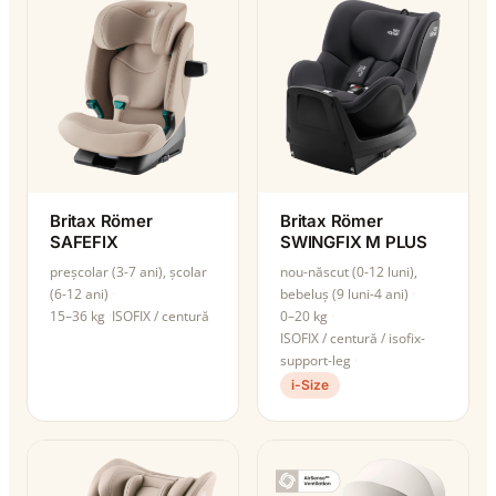
Britax Römer
Britax Römer
SAFEFIX
SWINGFIX M PLUS
preșcolar (3-7 ani), școlar
nou-născut (0-12 luni),
(6-12 ani)
bebeluș (9 luni-4 ani)
15–36 kg
ISOFIX / centură
0–20 kg
ISOFIX / centură / isofix-
support-leg
i-Size