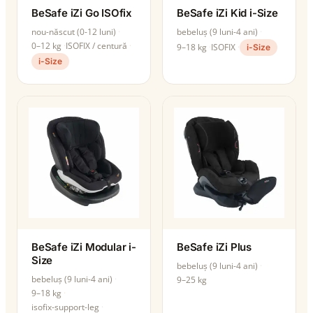
BeSafe iZi Go ISOfix
BeSafe iZi Kid i-Size
nou-născut (0-12 luni)
bebeluș (9 luni-4 ani)
0–12 kg
ISOFIX / centură
9–18 kg
ISOFIX
i-Size
i-Size
BeSafe iZi Modular i-
BeSafe iZi Plus
Size
bebeluș (9 luni-4 ani)
bebeluș (9 luni-4 ani)
9–25 kg
9–18 kg
isofix-support-leg