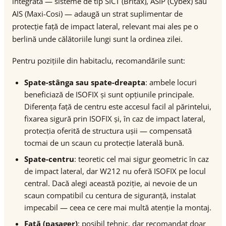
integrată — sisteme de tip SICT (Britax), ASIP (Cybex) sau
AIS (Maxi-Cosi) — adaugă un strat suplimentar de
protecție față de impact lateral, relevant mai ales pe o
berlină unde călătoriile lungi sunt la ordinea zilei.
Pentru pozițiile din habitaclu, recomandările sunt:
Spate-stânga sau spate-dreapta
: ambele locuri
beneficiază de ISOFIX și sunt opțiunile principale.
Diferența față de centru este accesul facil al părintelui,
fixarea sigură prin ISOFIX și, în caz de impact lateral,
protecția oferită de structura ușii — compensată
tocmai de un scaun cu protecție laterală bună.
Spate-centru
: teoretic cel mai sigur geometric în caz
de impact lateral, dar W212 nu oferă ISOFIX pe locul
central. Dacă alegi această poziție, ai nevoie de un
scaun compatibil cu centura de siguranță, instalat
impecabil — ceea ce cere mai multă atenție la montaj.
Față (pasager)
: posibil tehnic, dar recomandat doar