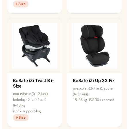
i-Size
BeSafe iZi Twist B i-
BeSafe iZi Up X3 Fix
Size
preșcolar (3-7 ani), școlar
nou-născut (0-12 luni),
(6-12 ani)
bebeluș (9 luni-4 ani)
15–36 kg
ISOFIX / centură
0–18 kg
isofix-support-leg
i-Size