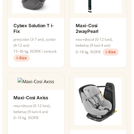
Cybex Solution T i-
Maxi-Cosi
Fix
2wayPearl
preșcolar (3-7 ani), școlar
nou-născut (0-12 luni),
(6-12 ani)
bebeluș (9 luni-4 ani)
15–36 kg
ISOFIX / centură
0–18 kg
ISOFIX
i-Size
i-Size
Maxi-Cosi Axiss
nou-născut (0-12 luni),
bebeluș (9 luni-4 ani)
0–19 kg
ISOFIX