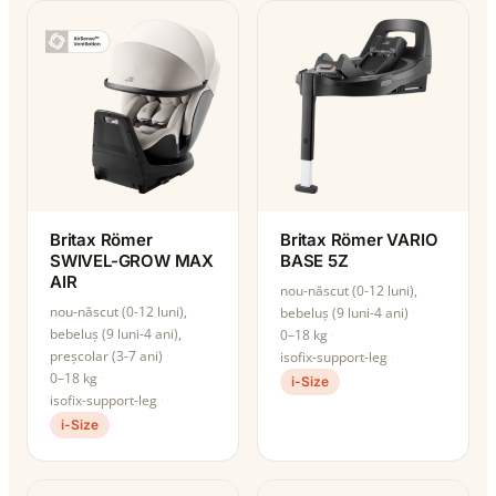
Britax Römer
Britax Römer VARIO
SWIVEL-GROW MAX
BASE 5Z
AIR
nou-născut (0-12 luni),
nou-născut (0-12 luni),
bebeluș (9 luni-4 ani)
bebeluș (9 luni-4 ani),
0–18 kg
preșcolar (3-7 ani)
isofix-support-leg
0–18 kg
i-Size
isofix-support-leg
i-Size