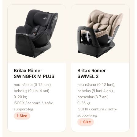
Britax Römer
Britax Römer
SWINGFIX M PLUS
SWIVEL 2
nou-născut (0-12 luni),
nou-născut (0-12 luni),
bebeluș (9 luni-4 ani)
bebeluș (9 luni-4 ani),
0–20 kg
preșcolar (3-7 ani)
ISOFIX / centură / isofix-
0–36 kg
support-leg
ISOFIX / centură / isofix-
support-leg
i-Size
i-Size