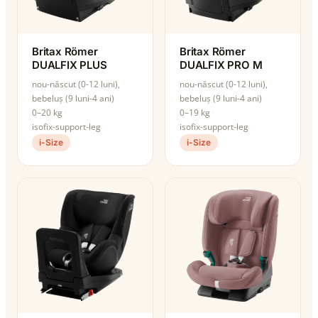
Britax Römer
Britax Römer
DUALFIX PLUS
DUALFIX PRO M
nou-născut (0-12 luni),
nou-născut (0-12 luni),
bebeluș (9 luni-4 ani)
bebeluș (9 luni-4 ani)
0–20 kg
0–19 kg
isofix-support-leg
isofix-support-leg
i-Size
i-Size