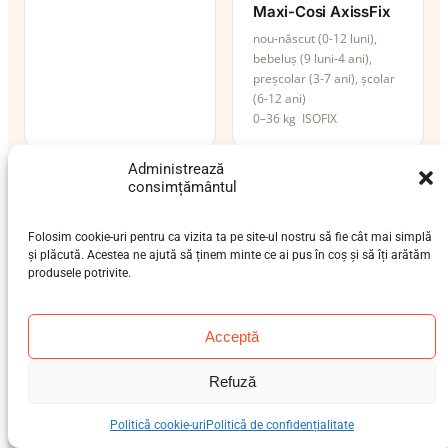
Maxi-Cosi AxissFix
nou-născut (0-12 luni),
bebeluș (9 luni-4 ani),
preșcolar (3-7 ani), școlar
(6-12 ani)
0–36 kg
ISOFIX
Administrează
consimțământul
Folosim cookie-uri pentru ca vizita ta pe site-ul nostru să fie cât mai simplă
și plăcută. Acestea ne ajută să ținem minte ce ai pus în coș și să îți arătăm
Maxi-Cosi AxissFix
produsele potrivite.
Air
nou-născut (0-12 luni),
Acceptă
bebeluș (9 luni-4 ani)
0–19 kg
ISOFIX
Refuză
Maxi-Cosi AxissFix
Plus
Politică cookie-uri
Politică de confidențialitate
nou-născut (0-12 luni),