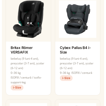
Britax Römer
Cybex Pallas B4 i-
VERSAFIX
Size
bebeluș (9 luni-4 ani),
bebeluș (9 luni-4 ani),
preșcolar (3-7 ani), școlar
preșcolar (3-7 ani), școlar
(6-12 ani)
(6-12 ani)
0–36 kg
9–36 kg
ISOFIX / centură
ISOFIX / centură / isofix-
i-Size
support-leg
i-Size