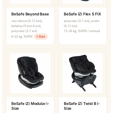
BeSafe Beyond Base
BeSafe iZi Flex S FIX
nou-născut (0-12 luni),
preșcolar (3-7 ani), școlar
bebeluș (9 luni-4 ani),
(6-12 ani)
preșcolar (3-7 ani)
15–36 kg
ISOFIX / centură
0–22 kg
ISOFIX
i-Size
BeSafe iZi Modular i-
BeSafe iZi Twist B i-
Size
Size