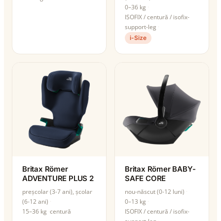
0–36 kg
ISOFIX / centură / isofix-
support-leg
i-Size
Britax Römer
Britax Römer BABY-
ADVENTURE PLUS 2
SAFE CORE
preșcolar (3-7 ani), școlar
nou-născut (0-12 luni)
(6-12 ani)
0–13 kg
15–36 kg
centură
ISOFIX / centură / isofix-