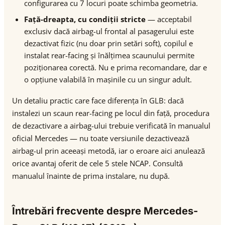
configurarea cu 7 locuri poate schimba geometria.
Față-dreapta, cu condiții stricte
— acceptabil
exclusiv dacă airbag-ul frontal al pasagerului este
dezactivat fizic (nu doar prin setări soft), copilul e
instalat rear-facing și înălțimea scaunului permite
poziționarea corectă. Nu e prima recomandare, dar e
o opțiune valabilă în mașinile cu un singur adult.
Un detaliu practic care face diferența în GLB: dacă
instalezi un scaun rear-facing pe locul din față, procedura
de dezactivare a airbag-ului trebuie verificată în manualul
oficial Mercedes — nu toate versiunile dezactivează
airbag-ul prin aceeași metodă, iar o eroare aici anulează
orice avantaj oferit de cele 5 stele NCAP. Consultă
manualul înainte de prima instalare, nu după.
Întrebări frecvente despre Mercedes-