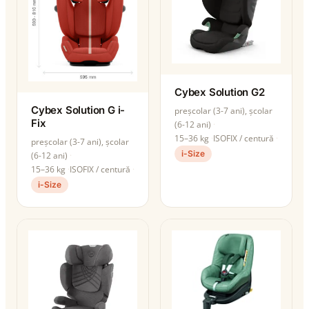
Cybex Solution G2
Cybex Solution G i-
preșcolar (3-7 ani), școlar
Fix
(6-12 ani)
15–36 kg
ISOFIX / centură
preșcolar (3-7 ani), școlar
i-Size
(6-12 ani)
15–36 kg
ISOFIX / centură
i-Size