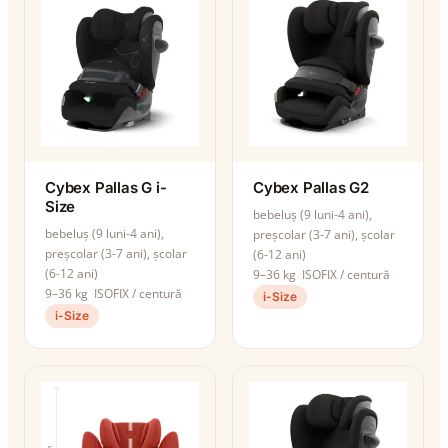
Cybex Pallas G i-
Cybex Pallas G2
Size
bebeluș (9 luni-4 ani),
bebeluș (9 luni-4 ani),
preșcolar (3-7 ani), școlar
preșcolar (3-7 ani), școlar
(6-12 ani)
(6-12 ani)
9–36 kg
ISOFIX / centură
9–36 kg
ISOFIX / centură
i-Size
i-Size