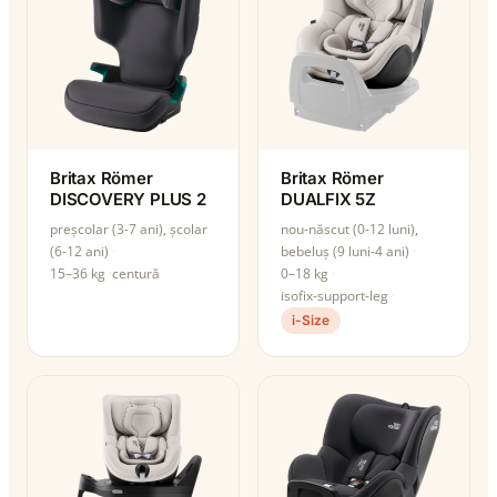
Britax Römer
Britax Römer
DISCOVERY PLUS 2
DUALFIX 5Z
preșcolar (3-7 ani), școlar
nou-născut (0-12 luni),
(6-12 ani)
bebeluș (9 luni-4 ani)
15–36 kg
centură
0–18 kg
isofix-support-leg
i-Size