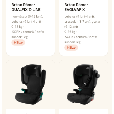
Britax Römer
Britax Römer
DUALFIX Z-LINE
EVOLVAFIX
nou-născut (0-12 luni),
bebeluș (9 luni-4 ani),
bebeluș (9 luni-4 ani)
preșcolar (3-7 ani), școlar
0–18 kg
(6-12 ani)
ISOFIX / centură / isofix-
0–36 kg
support-leg
ISOFIX / centură / isofix-
support-leg
i-Size
i-Size