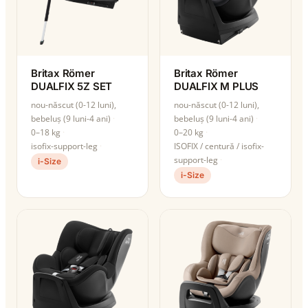
Britax Römer
Britax Römer
DUALFIX 5Z SET
DUALFIX M PLUS
nou-născut (0-12 luni),
nou-născut (0-12 luni),
bebeluș (9 luni-4 ani)
bebeluș (9 luni-4 ani)
0–18 kg
0–20 kg
isofix-support-leg
ISOFIX / centură / isofix-
support-leg
i-Size
i-Size