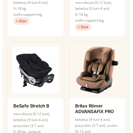
bebeluș (9 luni-4 ani)
nou-născut (0-12 luni),
9–18 kg
bebeluș (9 luni-4 ani)
isofix-support-leg
0–18 kg
isofix-support-leg
i-Size
i-Size
BeSafe Stretch B
Britax Römer
ADVANSAFIX PRO
nou-născut (0-12 luni),
bebeluș (9 luni-4 ani),
bebeluș (9 luni-4 ani),
preșcolar (3-7 ani), școlar
preșcolar (3-7 ani)
(6-12 ani)
0–36 kg
centură