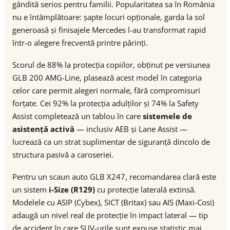
gândită serios pentru familii. Popularitatea sa în România
nu e întâmplătoare: șapte locuri opționale, garda la sol
generoasă și finisajele Mercedes l-au transformat rapid
într-o alegere frecventă printre părinți.
Scorul de 88% la protecția copiilor, obținut pe versiunea
GLB 200 AMG-Line, plasează acest model în categoria
celor care permit alegeri normale, fără compromisuri
forțate. Cei 92% la protecția adulților și 74% la Safety
Assist completează un tablou în care
sistemele de
asistență activă
— inclusiv AEB și Lane Assist —
lucrează ca un strat suplimentar de siguranță dincolo de
structura pasivă a caroseriei.
Pentru un scaun auto GLB X247, recomandarea clară este
un sistem
i-Size (R129)
cu protecție laterală extinsă.
Modelele cu ASIP (Cybex), SICT (Britax) sau AIS (Maxi-Cosi)
adaugă un nivel real de protecție în impact lateral — tip
de accident în care SUV-urile sunt expuse statistic mai