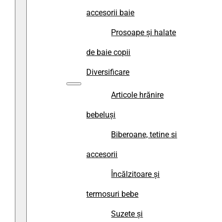
accesorii baie
Prosoape și halate
de baie copii
Diversificare
Articole hrănire
bebeluși
Biberoane, tetine si
accesorii
Încălzitoare și
termosuri bebe
Suzete și