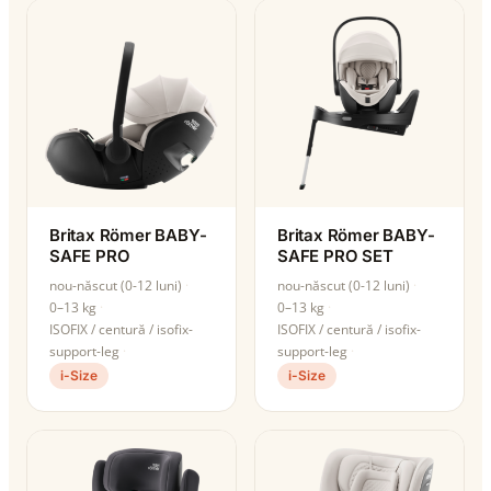
Britax Römer BABY-
Britax Römer BABY-
SAFE PRO
SAFE PRO SET
nou-născut (0-12 luni)
nou-născut (0-12 luni)
0–13 kg
0–13 kg
ISOFIX / centură / isofix-
ISOFIX / centură / isofix-
support-leg
support-leg
i-Size
i-Size