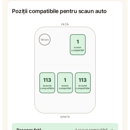
Poziții compatibile pentru scaun auto
FAȚĂ
Volan
1
scaun
compatibil
113
1
113
scaune
scaun
scaune
compatibile
compatibil
compatibile
SPATE
1 scaun compatibil
→
Pasager față