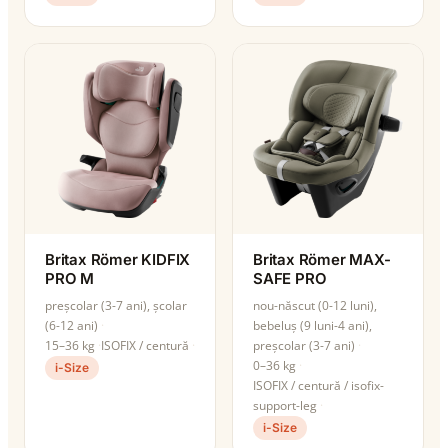
Britax Römer KIDFIX
Britax Römer MAX-
PRO M
SAFE PRO
preșcolar (3-7 ani), școlar
nou-născut (0-12 luni),
(6-12 ani)
bebeluș (9 luni-4 ani),
15–36 kg
ISOFIX / centură
preșcolar (3-7 ani)
0–36 kg
i-Size
ISOFIX / centură / isofix-
support-leg
i-Size