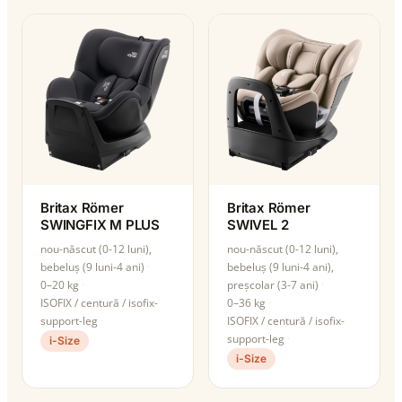
Britax Römer
Britax Römer
SWINGFIX M PLUS
SWIVEL 2
nou-născut (0-12 luni),
nou-născut (0-12 luni),
bebeluș (9 luni-4 ani)
bebeluș (9 luni-4 ani),
0–20 kg
preșcolar (3-7 ani)
ISOFIX / centură / isofix-
0–36 kg
support-leg
ISOFIX / centură / isofix-
support-leg
i-Size
i-Size