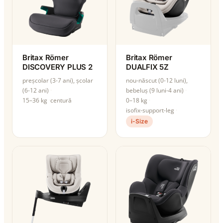
Britax Römer
Britax Römer
DISCOVERY PLUS 2
DUALFIX 5Z
preșcolar (3-7 ani), școlar
nou-născut (0-12 luni),
(6-12 ani)
bebeluș (9 luni-4 ani)
15–36 kg
centură
0–18 kg
isofix-support-leg
i-Size