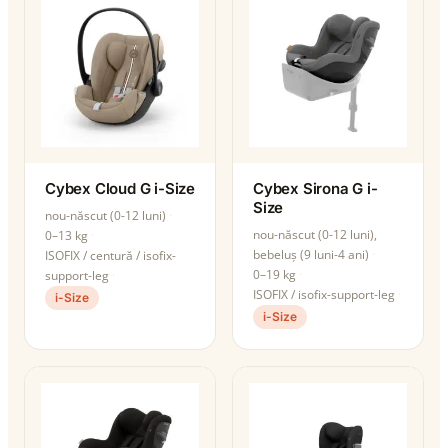
Cybex Cloud G i-Size
Cybex Sirona G i-
Size
nou-născut (0-12 luni)
nou-născut (0-12 luni),
0–13 kg
bebeluș (9 luni-4 ani)
ISOFIX / centură / isofix-
0–19 kg
support-leg
ISOFIX / isofix-support-leg
i-Size
i-Size