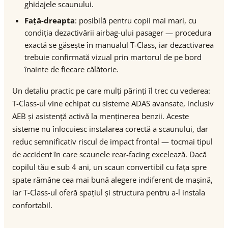
ghidajele scaunului.
Față-dreapta
: posibilă pentru copii mai mari, cu
condiția dezactivării airbag-ului pasager — procedura
exactă se găsește în manualul T-Class, iar dezactivarea
trebuie confirmată vizual prin martorul de pe bord
înainte de fiecare călătorie.
Un detaliu practic pe care mulți părinți îl trec cu vederea:
T-Class-ul vine echipat cu sisteme ADAS avansate, inclusiv
AEB și asistență activă la menținerea benzii. Aceste
sisteme nu înlocuiesc instalarea corectă a scaunului, dar
reduc semnificativ riscul de impact frontal — tocmai tipul
de accident în care scaunele rear-facing excelează. Dacă
copilul tău e sub 4 ani, un scaun convertibil cu fața spre
spate rămâne cea mai bună alegere indiferent de mașină,
iar T-Class-ul oferă spațiul și structura pentru a-l instala
confortabil.