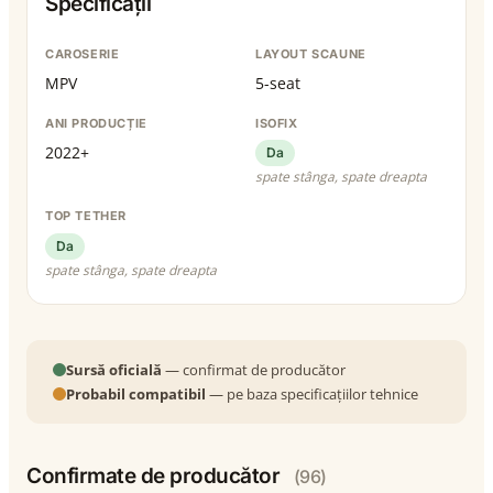
Specificații
CAROSERIE
LAYOUT SCAUNE
MPV
5-seat
ANI PRODUCȚIE
ISOFIX
2022+
Da
spate stânga, spate dreapta
TOP TETHER
Da
spate stânga, spate dreapta
Sursă oficială
— confirmat de producător
Probabil compatibil
— pe baza specificațiilor tehnice
Confirmate de producător
(96)