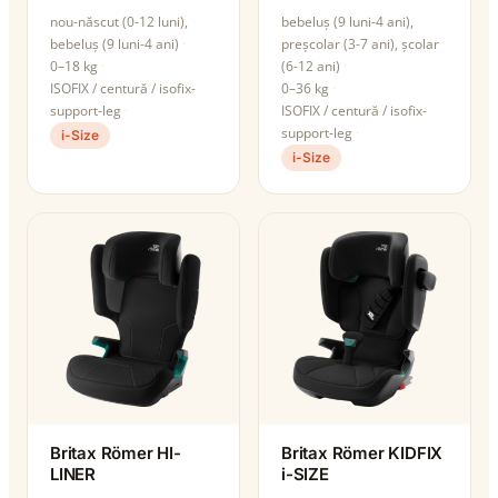
nou-născut (0-12 luni),
bebeluș (9 luni-4 ani),
bebeluș (9 luni-4 ani)
preșcolar (3-7 ani), școlar
0–18 kg
(6-12 ani)
ISOFIX / centură / isofix-
0–36 kg
support-leg
ISOFIX / centură / isofix-
support-leg
i-Size
i-Size
Britax Römer HI-
Britax Römer KIDFIX
LINER
i-SIZE