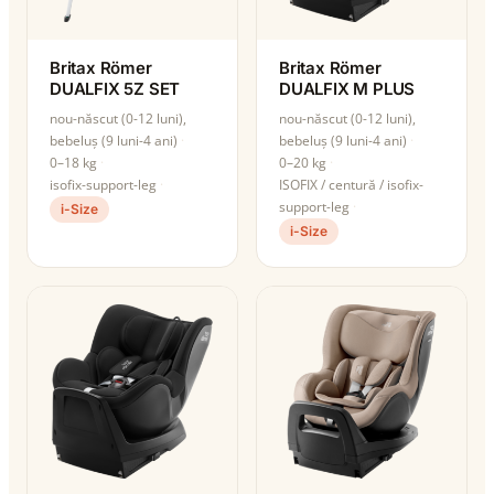
Britax Römer
Britax Römer
DUALFIX 5Z SET
DUALFIX M PLUS
nou-născut (0-12 luni),
nou-născut (0-12 luni),
bebeluș (9 luni-4 ani)
bebeluș (9 luni-4 ani)
0–18 kg
0–20 kg
isofix-support-leg
ISOFIX / centură / isofix-
support-leg
i-Size
i-Size