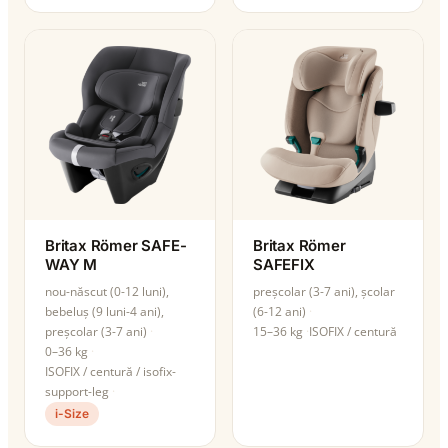
Britax Römer SAFE-
Britax Römer
WAY M
SAFEFIX
nou-născut (0-12 luni),
preșcolar (3-7 ani), școlar
bebeluș (9 luni-4 ani),
(6-12 ani)
preșcolar (3-7 ani)
15–36 kg
ISOFIX / centură
0–36 kg
ISOFIX / centură / isofix-
support-leg
i-Size