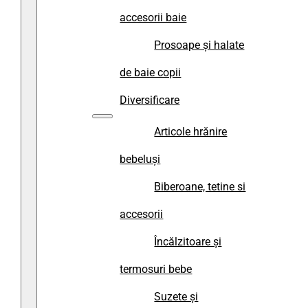
accesorii baie
Prosoape și halate
de baie copii
Diversificare
Articole hrănire
bebeluși
Biberoane, tetine si
accesorii
Încălzitoare și
termosuri bebe
Suzete și