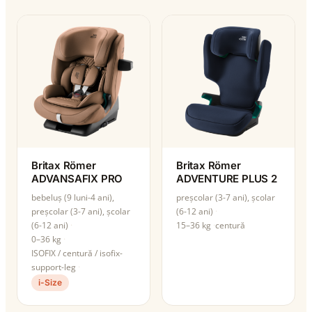
Britax Römer
Britax Römer
ADVANSAFIX PRO
ADVENTURE PLUS 2
bebeluș (9 luni-4 ani),
preșcolar (3-7 ani), școlar
preșcolar (3-7 ani), școlar
(6-12 ani)
(6-12 ani)
15–36 kg
centură
0–36 kg
ISOFIX / centură / isofix-
support-leg
i-Size