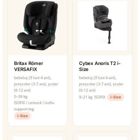
Britax Römer
Cybex Anoris T2 i-
VERSAFIX
Size
bebeluș (9 luni-4 ani),
bebeluș (9 luni-4 ani),
preșcolar (3-7 ani), școlar
preșcolar (3-7 ani), școlar
(6-12 ani)
(6-12 ani)
0–36 kg
9–21 kg
ISOFIX
i-Size
ISOFIX / centură / isofix-
support-leg
i-Size