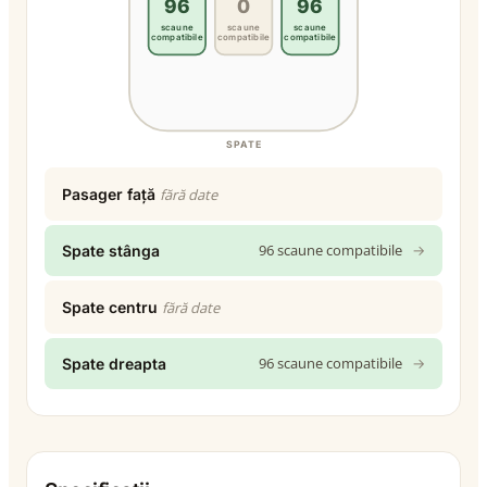
96
0
96
scaune
scaune
scaune
compatibile
compatibile
compatibile
SPATE
Pasager față
fără date
96 scaune compatibile
→
Spate stânga
Spate centru
fără date
96 scaune compatibile
→
Spate dreapta