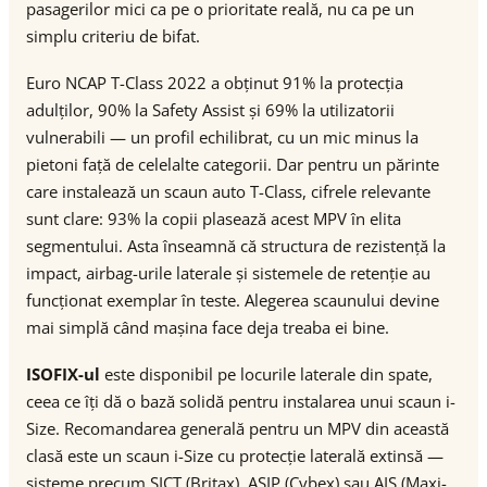
pasagerilor mici ca pe o prioritate reală, nu ca pe un
simplu criteriu de bifat.
Euro NCAP T-Class 2022 a obținut 91% la protecția
adulților, 90% la Safety Assist și 69% la utilizatorii
vulnerabili — un profil echilibrat, cu un mic minus la
pietoni față de celelalte categorii. Dar pentru un părinte
care instalează un scaun auto T-Class, cifrele relevante
sunt clare: 93% la copii plasează acest MPV în elita
segmentului. Asta înseamnă că structura de rezistență la
impact, airbag-urile laterale și sistemele de retenție au
funcționat exemplar în teste. Alegerea scaunului devine
mai simplă când mașina face deja treaba ei bine.
ISOFIX-ul
este disponibil pe locurile laterale din spate,
ceea ce îți dă o bază solidă pentru instalarea unui scaun i-
Size. Recomandarea generală pentru un MPV din această
clasă este un scaun i-Size cu protecție laterală extinsă —
sisteme precum SICT (Britax), ASIP (Cybex) sau AIS (Maxi-