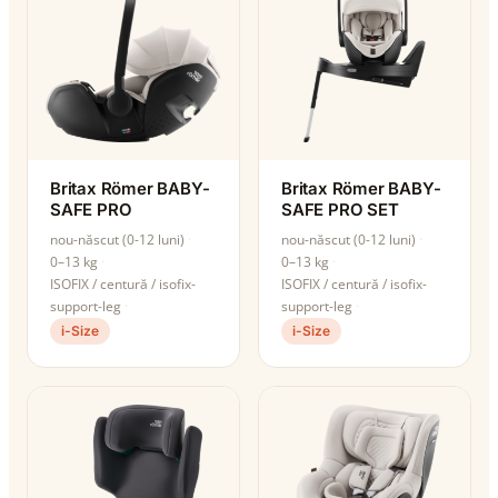
Britax Römer BABY-
Britax Römer BABY-
SAFE PRO
SAFE PRO SET
nou-născut (0-12 luni)
nou-născut (0-12 luni)
0–13 kg
0–13 kg
ISOFIX / centură / isofix-
ISOFIX / centură / isofix-
support-leg
support-leg
i-Size
i-Size