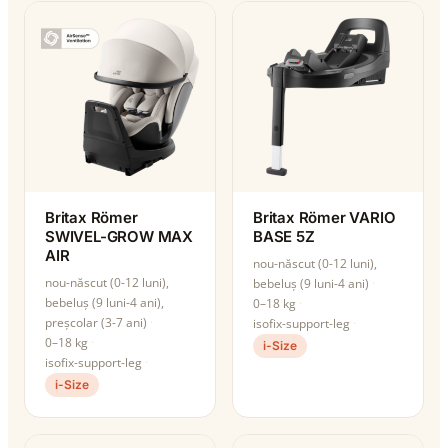
Britax Römer
Britax Römer VARIO
SWIVEL-GROW MAX
BASE 5Z
AIR
nou-născut (0-12 luni),
nou-născut (0-12 luni),
bebeluș (9 luni-4 ani)
bebeluș (9 luni-4 ani),
0–18 kg
preșcolar (3-7 ani)
isofix-support-leg
0–18 kg
i-Size
isofix-support-leg
i-Size