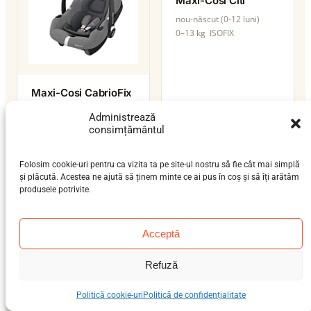
Maxi-Cosi Citi
nou-născut (0-12 luni)
0–13 kg
ISOFIX
Maxi-Cosi CabrioFix
I-Size
Administrează
nou-născut (0-12 luni)
consimțământul
0–13 kg
ISOFIX / centură
i-Size
Folosim cookie-uri pentru ca vizita ta pe site-ul nostru să fie cât mai simplă
și plăcută. Acestea ne ajută să ținem minte ce ai pus în coș și să îți arătăm
produsele potrivite.
Acceptă
Maxi-Cosi Coral 360
Refuză
nou-născut (0-12 luni)
0–13 kg
ISOFIX / centură
i-Size
Politică cookie-uri
Politică de confidențialitate