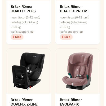
Britax Römer
Britax Römer
DUALFIX PLUS
DUALFIX PRO M
nou-născut (0-12 luni),
nou-născut (0-12 luni),
bebeluș (9 luni-4 ani)
bebeluș (9 luni-4 ani)
0–20 kg
0–19 kg
isofix-support-leg
isofix-support-leg
i-Size
i-Size
Britax Römer
Britax Römer
DUALFIX Z-LINE
EVOLVAFIX