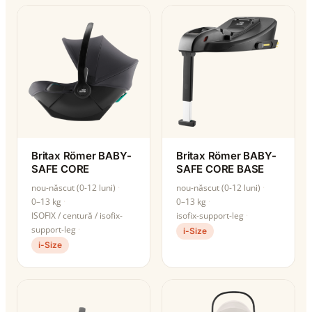
Britax Römer BABY-
Britax Römer BABY-
SAFE CORE
SAFE CORE BASE
nou-născut (0-12 luni)
nou-născut (0-12 luni)
0–13 kg
0–13 kg
ISOFIX / centură / isofix-
isofix-support-leg
support-leg
i-Size
i-Size