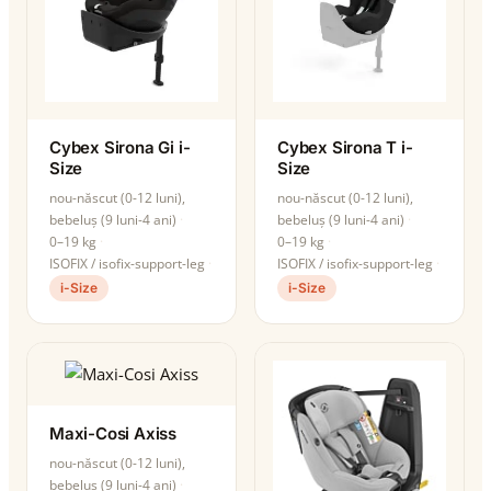
Cybex Sirona Gi i-
Cybex Sirona T i-
Size
Size
nou-născut (0-12 luni),
nou-născut (0-12 luni),
bebeluș (9 luni-4 ani)
bebeluș (9 luni-4 ani)
0–19 kg
0–19 kg
ISOFIX / isofix-support-leg
ISOFIX / isofix-support-leg
i-Size
i-Size
Maxi-Cosi Axiss
nou-născut (0-12 luni),
bebeluș (9 luni-4 ani)