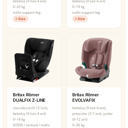
bebeluș (9 luni-4 ani)
bebeluș (9 luni-4 ani)
0–20 kg
0–19 kg
isofix-support-leg
isofix-support-leg
i-Size
i-Size
Britax Römer
Britax Römer
DUALFIX Z-LINE
EVOLVAFIX
nou-născut (0-12 luni),
bebeluș (9 luni-4 ani),
bebeluș (9 luni-4 ani)
preșcolar (3-7 ani), școlar
0–18 kg
(6-12 ani)
ISOFIX / centură / isofix-
0–36 kg