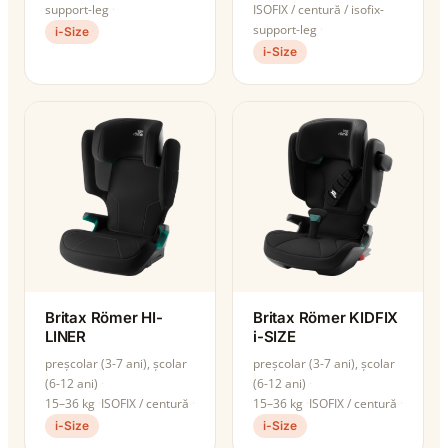
support-leg
ISOFIX / centură / isofix-
support-leg
i-Size
i-Size
Britax Römer HI-
Britax Römer KIDFIX
LINER
i-SIZE
preșcolar (3-7 ani), școlar
preșcolar (3-7 ani), școlar
(6-12 ani)
(6-12 ani)
15–36 kg
ISOFIX / centură
15–36 kg
ISOFIX / centură
i-Size
i-Size