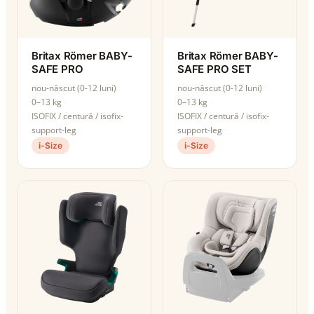
Britax Römer BABY-
Britax Römer BABY-
SAFE PRO
SAFE PRO SET
nou-născut (0-12 luni)
nou-născut (0-12 luni)
0–13 kg
0–13 kg
ISOFIX / centură / isofix-
ISOFIX / centură / isofix-
support-leg
support-leg
i-Size
i-Size