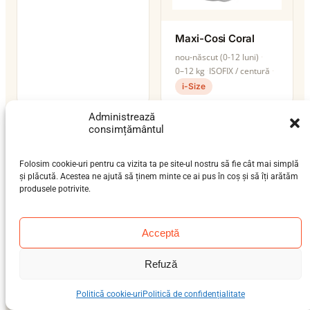
Maxi-Cosi Coral
nou-născut (0-12 luni)
0–12 kg
ISOFIX / centură
i-Size
Administrează
consimțământul
Folosim cookie-uri pentru ca vizita ta pe site-ul nostru să fie cât mai simplă
Maxi-Cosi Coral 360
și plăcută. Acestea ne ajută să ținem minte ce ai pus în coș și să îți arătăm
produsele potrivite.
nou-născut (0-12 luni)
0–13 kg
ISOFIX / centură
i-Size
Acceptă
Refuză
Maxi-Cosi Coral
Slide Pro
Politică cookie-uri
Politică de confidențialitate
nou-născut (0-12 luni)