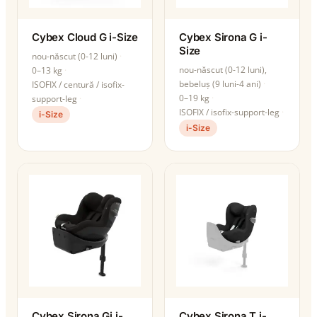
Cybex Cloud G i-Size
Cybex Sirona G i-
Size
nou-născut (0-12 luni)
nou-născut (0-12 luni),
0–13 kg
bebeluș (9 luni-4 ani)
ISOFIX / centură / isofix-
0–19 kg
support-leg
ISOFIX / isofix-support-leg
i-Size
i-Size
Cybex Sirona Gi i-
Cybex Sirona T i-