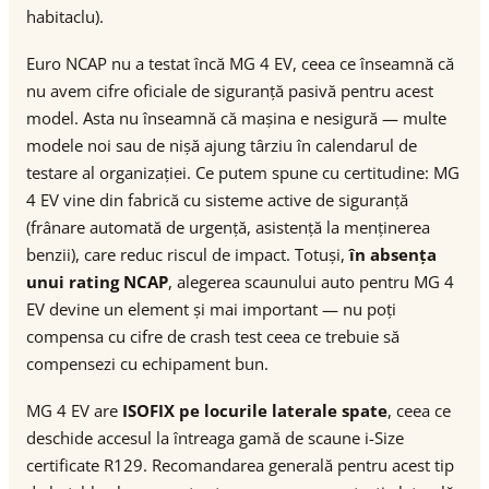
habitaclu).
Euro NCAP nu a testat încă MG 4 EV, ceea ce înseamnă că
nu avem cifre oficiale de siguranță pasivă pentru acest
model. Asta nu înseamnă că mașina e nesigură — multe
modele noi sau de nișă ajung târziu în calendarul de
testare al organizației. Ce putem spune cu certitudine: MG
4 EV vine din fabrică cu sisteme active de siguranță
(frânare automată de urgență, asistență la menținerea
benzii), care reduc riscul de impact. Totuși,
în absența
unui rating NCAP
, alegerea scaunului auto pentru MG 4
EV devine un element și mai important — nu poți
compensa cu cifre de crash test ceea ce trebuie să
compensezi cu echipament bun.
MG 4 EV are
ISOFIX pe locurile laterale spate
, ceea ce
deschide accesul la întreaga gamă de scaune i-Size
certificate R129. Recomandarea generală pentru acest tip