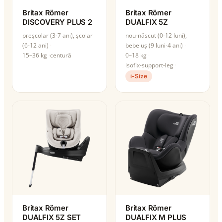
Britax Römer
Britax Römer
DISCOVERY PLUS 2
DUALFIX 5Z
preșcolar (3-7 ani), școlar
nou-născut (0-12 luni),
(6-12 ani)
bebeluș (9 luni-4 ani)
15–36 kg
centură
0–18 kg
isofix-support-leg
i-Size
Britax Römer
Britax Römer
DUALFIX 5Z SET
DUALFIX M PLUS