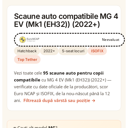
Scaune auto compatibile MG 4
EV (Mk1 (EH32)) (2022+)
Neevaluat
Hatchback
2022+
5-seat locuri
ISOFIX
Top Tether
Vezi toate cele
95 scaune auto pentru copii
compatibile
cu MG 4 EV (Mk1 (EH32)) (2022+) —
verificate cu date oficiale de la producători, scor
Euro NCAP și ISOFIX, de la nou-născut până la 12
ani.
Filtrează după vârstă sau poziție →
🚗
Cauți alt model
MG
?