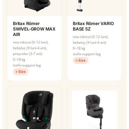
Britax Römer
Britax Römer VARIO
SWIVEL-GROW MAX
BASE 5Z
AIR
nou-născut (0-12 luni),
nou-născut (0-12 luni),
bebeluș (9 luni-4 ani)
bebeluș (9 luni-4 ani),
0–18 kg
preșcolar (3-7 ani)
isofix-support-leg
0–18 kg
i-Size
isofix-support-leg
i-Size