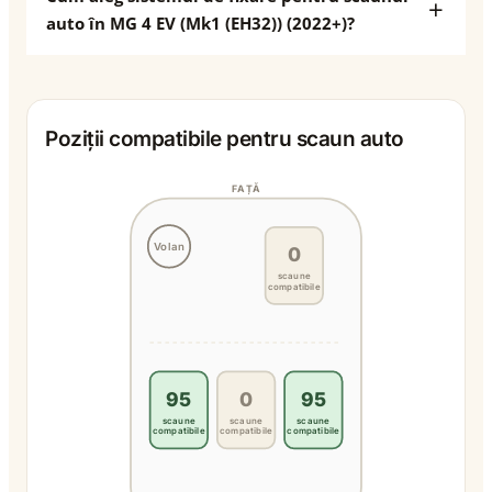
auto în MG 4 EV (Mk1 (EH32)) (2022+)?
Poziții compatibile pentru scaun auto
FAȚĂ
Volan
0
scaune
compatibile
95
0
95
scaune
scaune
scaune
compatibile
compatibile
compatibile