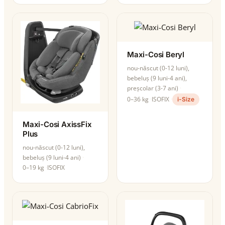
Maxi-Cosi Beryl
nou-născut (0-12 luni),
bebeluș (9 luni-4 ani),
preșcolar (3-7 ani)
0–36 kg
ISOFIX
i-Size
Maxi-Cosi AxissFix
Plus
nou-născut (0-12 luni),
bebeluș (9 luni-4 ani)
0–19 kg
ISOFIX