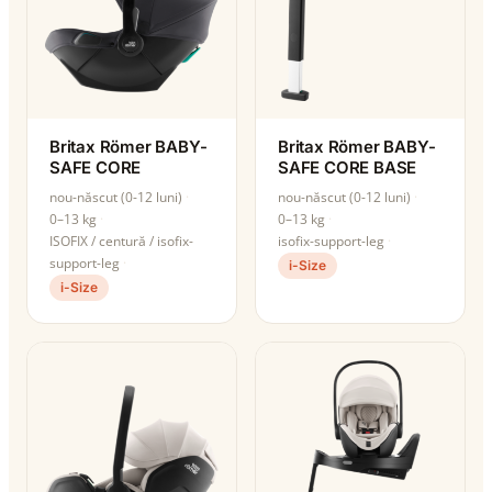
Britax Römer BABY-
Britax Römer BABY-
SAFE CORE
SAFE CORE BASE
nou-născut (0-12 luni)
nou-născut (0-12 luni)
0–13 kg
0–13 kg
ISOFIX / centură / isofix-
isofix-support-leg
support-leg
i-Size
i-Size