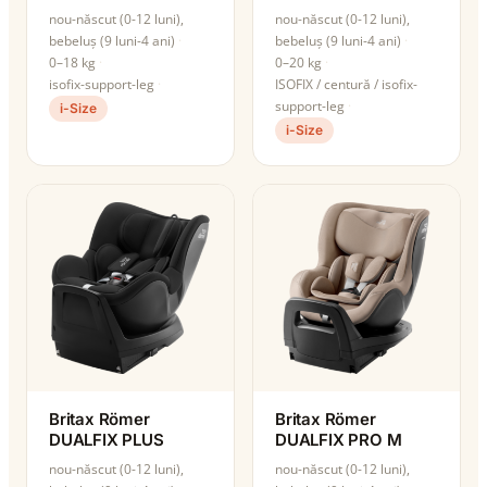
nou-născut (0-12 luni),
nou-născut (0-12 luni),
bebeluș (9 luni-4 ani)
bebeluș (9 luni-4 ani)
0–18 kg
0–20 kg
isofix-support-leg
ISOFIX / centură / isofix-
support-leg
i-Size
i-Size
Britax Römer
Britax Römer
DUALFIX PLUS
DUALFIX PRO M
nou-născut (0-12 luni),
nou-născut (0-12 luni),