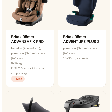
Britax Römer
Britax Römer
ADVANSAFIX PRO
ADVENTURE PLUS 2
bebeluș (9 luni-4 ani),
preșcolar (3-7 ani), școlar
preșcolar (3-7 ani), școlar
(6-12 ani)
(6-12 ani)
15–36 kg
centură
0–36 kg
ISOFIX / centură / isofix-
support-leg
i-Size