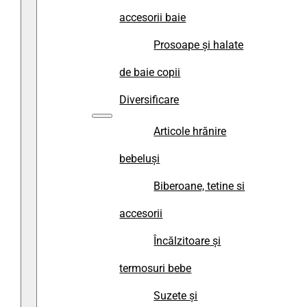
accesorii baie
Prosoape și halate
de baie copii
Diversificare
Articole hrănire
bebeluși
Biberoane, tetine si
accesorii
Încălzitoare și
termosuri bebe
Suzete și