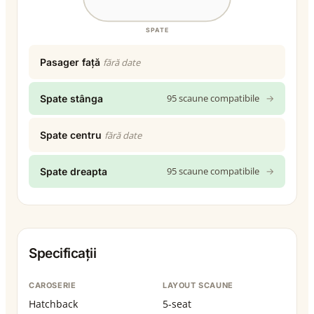
SPATE
Pasager față
fără date
95 scaune compatibile
→
Spate stânga
Spate centru
fără date
95 scaune compatibile
→
Spate dreapta
Specificații
CAROSERIE
LAYOUT SCAUNE
Hatchback
5-seat