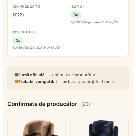
ANI PRODUCȚIE
ISOFIX
2022+
Da
spate stânga, spate dreapta
TOP TETHER
Da
spate stânga, spate dreapta
Sursă oficială
— confirmat de producător
Probabil compatibil
— pe baza specificațiilor tehnice
Confirmate de producător
(95)