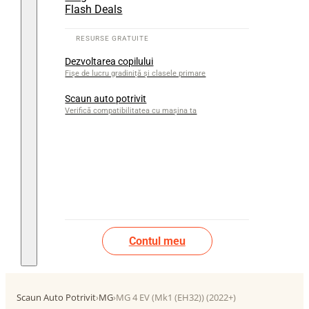
Flash Deals
Dezvoltarea copilului
Fișe de lucru gradiniță și clasele primare
Scaun auto potrivit
Verifică compatibilitatea cu mașina ta
Contul meu
Scaun Auto Potrivit
›
MG
›
MG 4 EV (Mk1 (EH32)) (2022+)