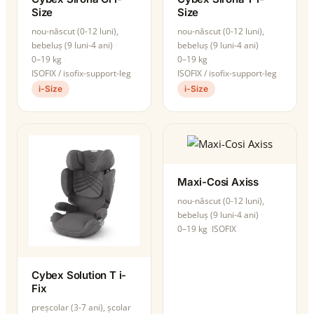
Size
Size
nou-născut (0-12 luni),
nou-născut (0-12 luni),
bebeluș (9 luni-4 ani)
bebeluș (9 luni-4 ani)
0–19 kg
0–19 kg
ISOFIX / isofix-support-leg
ISOFIX / isofix-support-leg
i-Size
i-Size
Maxi-Cosi Axiss
nou-născut (0-12 luni),
bebeluș (9 luni-4 ani)
0–19 kg
ISOFIX
Cybex Solution T i-
Fix
preșcolar (3-7 ani), școlar