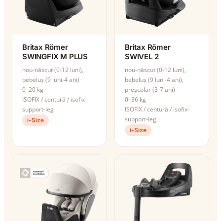
Britax Römer
Britax Römer
SWINGFIX M PLUS
SWIVEL 2
nou-născut (0-12 luni),
nou-născut (0-12 luni),
bebeluș (9 luni-4 ani)
bebeluș (9 luni-4 ani),
0–20 kg
preșcolar (3-7 ani)
ISOFIX / centură / isofix-
0–36 kg
support-leg
ISOFIX / centură / isofix-
support-leg
i-Size
i-Size