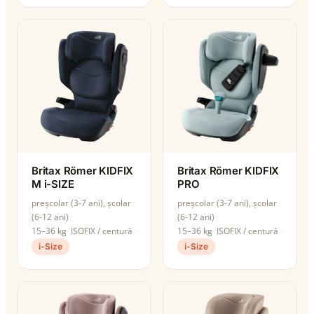
Britax Römer KIDFIX
Britax Römer KIDFIX
M i-SIZE
PRO
preșcolar (3-7 ani), școlar
preșcolar (3-7 ani), școlar
(6-12 ani)
(6-12 ani)
15–36 kg
ISOFIX / centură
15–36 kg
ISOFIX / centură
i-Size
i-Size