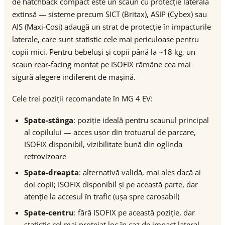
de hatchback compact este un scaun cu protecție laterală
extinsă — sisteme precum SICT (Britax), ASIP (Cybex) sau
AIS (Maxi-Cosi) adaugă un strat de protecție în impacturile
laterale, care sunt statistic cele mai periculoase pentru
copii mici. Pentru bebeluși și copii până la ~18 kg, un
scaun rear-facing montat pe ISOFIX rămâne cea mai
sigură alegere indiferent de mașină.
Cele trei poziții recomandate în MG 4 EV:
Spate-stânga
: poziție ideală pentru scaunul principal
al copilului — acces ușor din trotuarul de parcare,
ISOFIX disponibil, vizibilitate bună din oglinda
retrovizoare
Spate-dreapta
: alternativă validă, mai ales dacă ai
doi copii; ISOFIX disponibil și pe această parte, dar
atenție la accesul în trafic (ușa spre carosabil)
Spate-centru
: fără ISOFIX pe această poziție, dar
statistic cel mai protejat loc în caz de impact lateral —