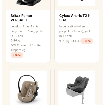
Britax Römer
Cybex Anoris T2 i-
VERSAFIX
Size
bebeluș (9 luni-4 ani),
bebeluș (9 luni-4 ani),
preșcolar (3-7 ani), școlar
preșcolar (3-7 ani), școlar
(6-12 ani)
(6-12 ani)
0–36 kg
9–21 kg
ISOFIX
i-Size
ISOFIX / centură / isofix-
support-leg
i-Size