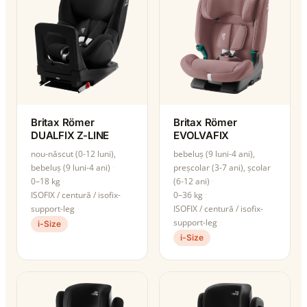
Britax Römer
Britax Römer
DUALFIX Z-LINE
EVOLVAFIX
nou-născut (0-12 luni),
bebeluș (9 luni-4 ani),
bebeluș (9 luni-4 ani)
preșcolar (3-7 ani), școlar
0–18 kg
(6-12 ani)
ISOFIX / centură / isofix-
0–36 kg
support-leg
ISOFIX / centură / isofix-
support-leg
i-Size
i-Size