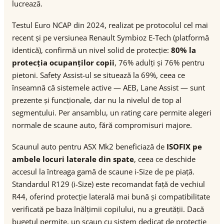
lucrează.
Testul Euro NCAP din 2024, realizat pe protocolul cel mai
recent și pe versiunea Renault Symbioz E-Tech (platformă
identică), confirmă un nivel solid de protecție:
80% la
protecția ocupanților copii
, 76% adulți și 76% pentru
pietoni. Safety Assist-ul se situează la 69%, ceea ce
înseamnă că sistemele active — AEB, Lane Assist — sunt
prezente și funcționale, dar nu la nivelul de top al
segmentului. Per ansamblu, un rating care permite alegeri
normale de scaune auto, fără compromisuri majore.
Scaunul auto pentru ASX Mk2 beneficiază de
ISOFIX pe
ambele locuri laterale din spate
, ceea ce deschide
accesul la întreaga gamă de scaune i-Size de pe piață.
Standardul R129 (i-Size) este recomandat față de vechiul
R44, oferind protecție laterală mai bună și compatibilitate
verificată pe baza înălțimii copilului, nu a greutății. Dacă
bugetul permite, un scaun cu sistem dedicat de protecție