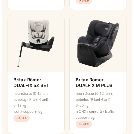
i-Size
Britax Römer
Britax Römer
DUALFIX 5Z SET
DUALFIX M PLUS
nou-născut (0-12 luni),
nou-născut (0-12 luni),
bebeluș (9 luni-4 ani)
bebeluș (9 luni-4 ani)
0–18 kg
0–20 kg
isofix-support-leg
ISOFIX / centură / isofix-
support-leg
i-Size
i-Size