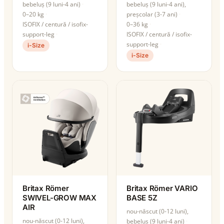
bebeluș (9 luni-4 ani)
bebeluș (9 luni-4 ani),
0–20 kg
preșcolar (3-7 ani)
ISOFIX / centură / isofix-
0–36 kg
support-leg
ISOFIX / centură / isofix-
support-leg
i-Size
i-Size
Britax Römer
Britax Römer VARIO
SWIVEL-GROW MAX
BASE 5Z
AIR
nou-născut (0-12 luni),
nou-născut (0-12 luni),
bebeluș (9 luni-4 ani)