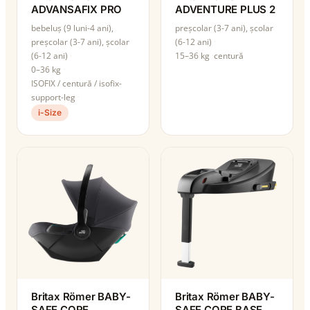
ADVANSAFIX PRO
ADVENTURE PLUS 2
bebeluș (9 luni-4 ani),
preșcolar (3-7 ani), școlar
preșcolar (3-7 ani), școlar
(6-12 ani)
(6-12 ani)
15–36 kg
centură
0–36 kg
ISOFIX / centură / isofix-
support-leg
i-Size
Britax Römer BABY-
Britax Römer BABY-
SAFE CORE
SAFE CORE BASE