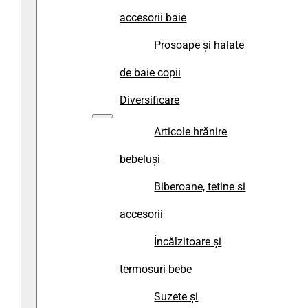
accesorii baie
Prosoape și halate
de baie copii
Diversificare
Articole hrănire
bebeluși
Biberoane, tetine si
accesorii
Încălzitoare și
termosuri bebe
Suzete și