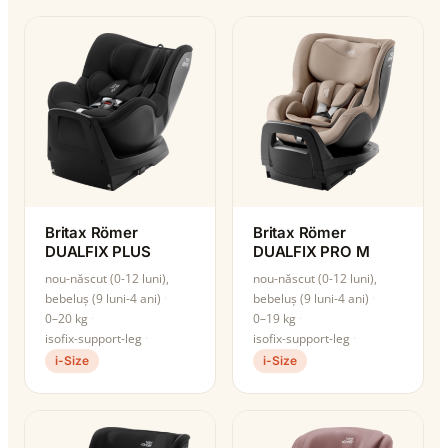
Britax Römer
Britax Römer
DUALFIX PLUS
DUALFIX PRO M
nou-născut (0-12 luni),
nou-născut (0-12 luni),
bebeluș (9 luni-4 ani)
bebeluș (9 luni-4 ani)
0–20 kg
0–19 kg
isofix-support-leg
isofix-support-leg
i-Size
i-Size