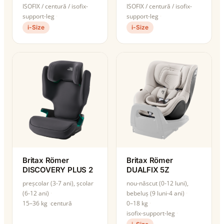
ISOFIX / centură / isofix-
ISOFIX / centură / isofix-
support-leg
support-leg
i-Size
i-Size
Britax Römer
Britax Römer
DISCOVERY PLUS 2
DUALFIX 5Z
preșcolar (3-7 ani), școlar
nou-născut (0-12 luni),
(6-12 ani)
bebeluș (9 luni-4 ani)
15–36 kg
centură
0–18 kg
isofix-support-leg