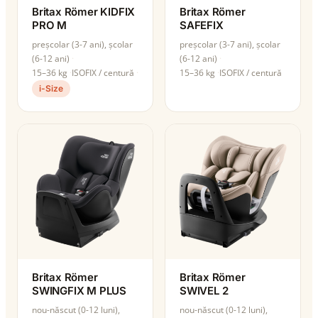
Britax Römer KIDFIX
Britax Römer
PRO M
SAFEFIX
preșcolar (3-7 ani), școlar
preșcolar (3-7 ani), școlar
(6-12 ani)
(6-12 ani)
15–36 kg
ISOFIX / centură
15–36 kg
ISOFIX / centură
i-Size
Britax Römer
Britax Römer
SWINGFIX M PLUS
SWIVEL 2
nou-născut (0-12 luni),
nou-născut (0-12 luni),