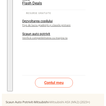
Flash Deals
Dezvoltarea copilului
Fișe de lucru gradiniță și clasele primare
Scaun auto potrivit
Verifică compatibilitatea cu mașina ta
Contul meu
Scaun Auto Potrivit
›
Mitsubishi
›
Mitsubishi ASX (Mk2) (2023+)