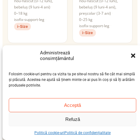
nou-născut (0-12 luni),
nou-născut (0-12 luni),
bebeluș (9 luni-4 ani)
bebeluș (9 luni-4 ani),
0–18 kg
preșcolar (3-7 ani)
isofix-support-leg
0–25 kg
isofix-support-leg
i-Size
i-Size
Administrează
consimțământul
Folosim cookie-uri pentru ca vizita ta pe site-ul nostru să fie cât mai simplă
și plăcută. Acestea ne ajută să ținem minte ce ai pus în coș și să îți arătăm
produsele potrivite.
Acceptă
Joie i-Spin 360
Joie i-Trillo
Refuză
nou-născut (0-12 luni),
preșcolar (3-7 ani), școlar
bebeluș (9 luni-4 ani)
(6-12 ani)
Politică cookie-uri
Politică de confidențialitate
0–18 kg
15–36 kg
ISOFIX / centură