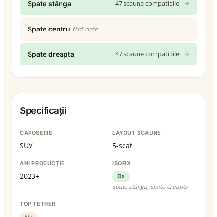
47 scaune compatibile
→
Spate stânga
Spate centru
fără date
47 scaune compatibile
→
Spate dreapta
Specificații
CAROSERIE
LAYOUT SCAUNE
SUV
5-seat
ANI PRODUCȚIE
ISOFIX
2023+
Da
spate stânga, spate dreapta
TOP TETHER