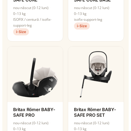
nou-născut (0-12 luni)
nou-născut (0-12 luni)
0–13 kg
0–13 kg
ISOFIX / centură / isofix-
isofix-support-leg
support-leg
i-Size
i-Size
Britax Römer BABY-
Britax Römer BABY-
SAFE PRO
SAFE PRO SET
nou-născut (0-12 luni)
nou-născut (0-12 luni)
0–13 kg
0–13 kg