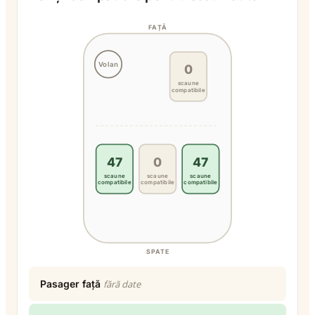
FAȚĂ
Volan
0
scaune
compatibile
47
0
47
scaune
scaune
scaune
compatibile
compatibile
compatibile
SPATE
Pasager față
fără date