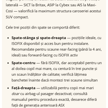
laterală — SICT la Britax, ASIP la Cybex sau AIS la Maxi-
Cosi — valorifică la maximum structura caroseriei acestui
SUV compact.
Cele trei poziții din spate se comportă diferit:
Spate-stânga și spate-dreapta
— pozițiile ideale, cu
ISOFIX disponibil și acces bun pentru instalare.
Recomandate pentru scaune rear-facing (până la 4 ani,
ideal) sau forward-facing cu ISOFIX activ
Spate-centru
— fără ISOFIX, dar acceptabil pentru un
al doilea copil mai mare, cu centură în trei puncte și
un scaun înălțător de calitate; verifică lățimea
banchetei înainte dacă montezi trei scaune simultan
Față-dreapta
— utilizabilă pentru copii mai mari
doar
cu airbag-ul pasager dezactivat; consultă
manualul pentru procedura exactă, deoarece diferă
față de generația anterioară ASX