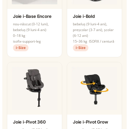
Joie i-Base Encore
Joie i-Bold
nou-născut (0-12 luni),
bebeluș (9 luni-4 ani),
bebeluș (9 luni-4 ani)
preșcolar (3-7 ani), școlar
0–18 kg
(6-12 ani)
isofix-support-leg
15–36 kg
ISOFIX / centură
i-Size
i-Size
Joie i-Pivot 360
Joie i-Pivot Grow