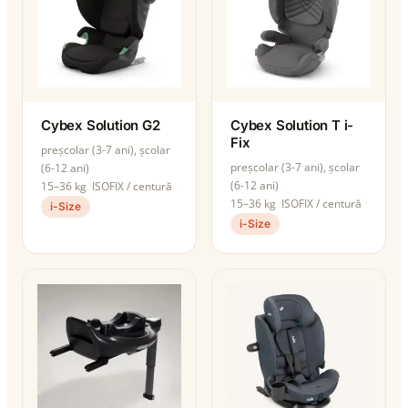
Cybex Solution G2
Cybex Solution T i-
Fix
preșcolar (3-7 ani), școlar
preșcolar (3-7 ani), școlar
(6-12 ani)
(6-12 ani)
15–36 kg
ISOFIX / centură
15–36 kg
ISOFIX / centură
i-Size
i-Size