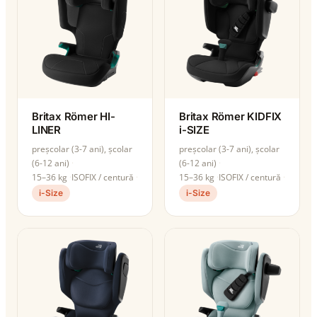
Britax Römer HI-
Britax Römer KIDFIX
LINER
i-SIZE
preșcolar (3-7 ani), școlar
preșcolar (3-7 ani), școlar
(6-12 ani)
(6-12 ani)
15–36 kg
ISOFIX / centură
15–36 kg
ISOFIX / centură
i-Size
i-Size