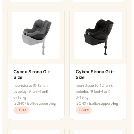
Cybex Sirona G i-
Cybex Sirona Gi i-
Size
Size
nou-născut (0-12 luni),
nou-născut (0-12 luni),
bebeluș (9 luni-4 ani)
bebeluș (9 luni-4 ani)
0–19 kg
0–19 kg
ISOFIX / isofix-support-leg
ISOFIX / isofix-support-leg
i-Size
i-Size