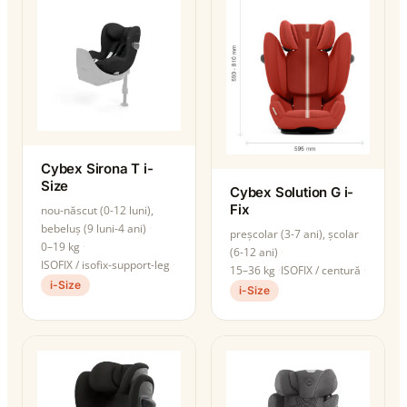
Cybex Sirona T i-
Size
Cybex Solution G i-
Fix
nou-născut (0-12 luni),
bebeluș (9 luni-4 ani)
preșcolar (3-7 ani), școlar
0–19 kg
(6-12 ani)
ISOFIX / isofix-support-leg
15–36 kg
ISOFIX / centură
i-Size
i-Size