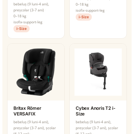
bebeluș (9 luni-4 ani),
0–18 kg
preșcolar (3-7 ani)
isofix-support-leg
0–18 kg
i-Size
isofix-support-leg
i-Size
Britax Römer
Cybex Anoris T2 i-
VERSAFIX
Size
bebeluș (9 luni-4 ani),
bebeluș (9 luni-4 ani),
preșcolar (3-7 ani), școlar
preșcolar (3-7 ani), școlar
(6-12 ani)
(6-12 ani)