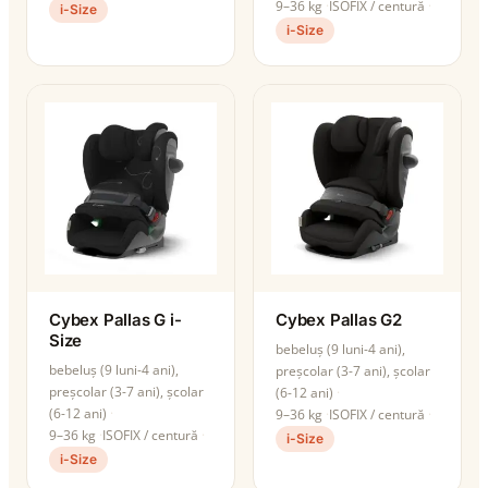
9–36 kg
ISOFIX / centură
i-Size
i-Size
Cybex Pallas G i-
Cybex Pallas G2
Size
bebeluș (9 luni-4 ani),
bebeluș (9 luni-4 ani),
preșcolar (3-7 ani), școlar
preșcolar (3-7 ani), școlar
(6-12 ani)
(6-12 ani)
9–36 kg
ISOFIX / centură
9–36 kg
ISOFIX / centură
i-Size
i-Size