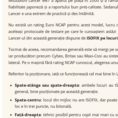
Mitsubishi Lancer Mk7 a apărut pe piață în 2000 și a rămas
fiabilitate japoneză și a raportului bun preț-calitate. Sedan
Lancer e una extrem de practică și des întâlnită.
Nu există un rating Euro NCAP pentru acest model, lucru c
aceleași protocoale de testare pe care le cunoaștem astăzi
Lancer-ul din această generație dispune de
ISOFIX pe locuri
Tocmai de aceea, recomandarea generală este să mergi pe scaun
iar producători precum Cybex, Britax sau Maxi-Cosi au siste
lateral. Pe o mașină fără rating NCAP cunoscut, alegerea unui
Referitor la poziționare, iată ce funcționează cel mai bine în
Spate-stânga sau spate-dreapta
: ambele locuri au IS
general, bine poziționate pe această generație.
Spate-centru
: locul din mijloc nu are ISOFIX, dar poate
loc e în trei puncte, nu bitonală.
Față-dreapta
: tehnic posibil pentru copii mai mari cu