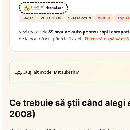
Neevaluat
Sedan
2000–2008
5-seat locuri
ISOFIX
Top Te
Vezi toate cele
89 scaune auto pentru copii compati
de la nou-născut până la 12 ani.
Filtrează după vârstă
🚗
Cauți alt model
Mitsubishi
?
Ce trebuie să știi când aleg
2008)