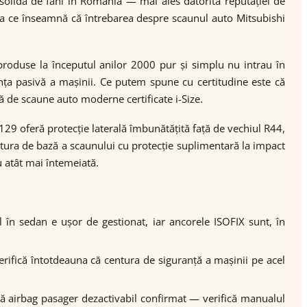
solidă de fani în România — mai ales datorită reputației de
 ceea ce înseamnă că întrebarea despre scaunul auto Mitsubishi
roduse la începutul anilor 2000 pur și simplu nu intrau în
nța pasivă a mașinii. Ce putem spune cu certitudine este că
ă de scaune auto moderne certificate i-Size.
129 oferă protecție laterală îmbunătățită față de vechiul R44,
tura de bază a scaunului cu protecție suplimentară la impact
u atât mai întemeiată.
ul în sedan e ușor de gestionat, iar ancorele ISOFIX sunt, în
verifică întotdeauna că centura de siguranță a mașinii pe acel
ră airbag pasager dezactivabil confirmat — verifică manualul