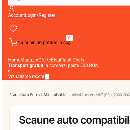
search
Account
Login/Register
0
Nu ai niciun produs în coș.
Home
Magazin
Oferte
Blog
Flash Deals
Transport gratuit
la comenzi peste 500 RON.
Vizualizate recent
Scaun Auto Potrivit
›
Mitsubishi
›
Mitsubishi Lancer (Mk7 (CS)) (2000-200
Scaune auto compatibil