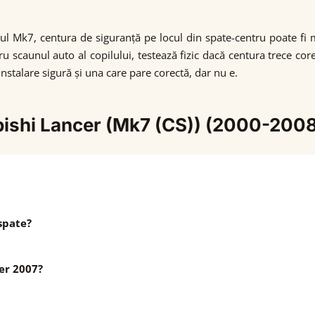
r-ul Mk7, centura de siguranță pe locul din spate-centru poate fi
entru scaunul auto al copilului, testează fizic dacă centura trece c
instalare sigură și una care pare corectă, dar nu e.
ubishi Lancer (Mk7 (CS)) (2000-200
spate?
er 2007?