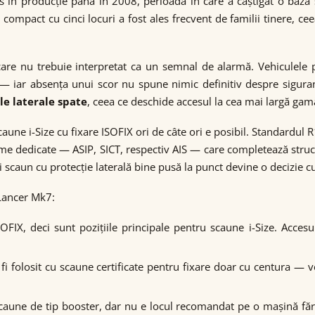
 în producție până în 2008, perioadă în care a câștigat o bază 
ul compact cu cinci locuri a fost ales frecvent de familii tinere,
are nu trebuie interpretat ca un semnal de alarmă. Vehiculele p
 — iar absența unui scor nu spune nimic definitiv despre sigura
le laterale spate
, ceea ce deschide accesul la cea mai largă gam
e i-Size cu fixare ISOFIX ori de câte ori e posibil. Standardul R
me dedicate — ASIP, SICT, respectiv AIS — care completează struc
 scaun cu protecție laterală bine pusă la punct devine o decizie c
 Lancer Mk7:
OFIX, deci sunt pozițiile principale pentru scaune i-Size. Acces
 fi folosit cu scaune certificate pentru fixare doar cu centura — 
 scaune de tip booster, dar nu e locul recomandat pe o mașină fă