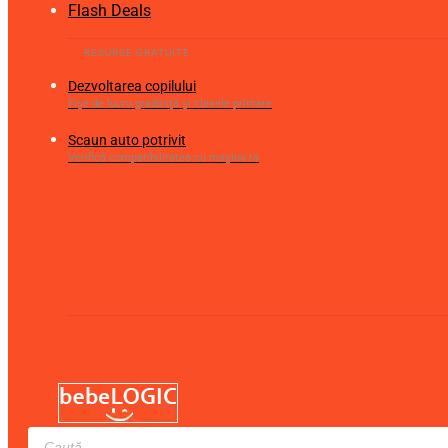
Flash Deals
Dezvoltarea copilului
Fișe de lucru gradiniță și clasele primare
Scaun auto potrivit
Verifică compatibilitatea cu mașina ta
Products