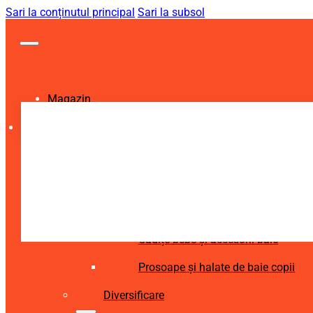
Sari la conținutul principal
Sari la subsol
Magazin
Igienă și Sănătate
Accesorii îngrijire copii
Articole igienă dentară copii
Aspiratoare nazale și accesorii
Cădițe bebe și accesorii baie
Prosoape și halate de baie copii
Diversificare