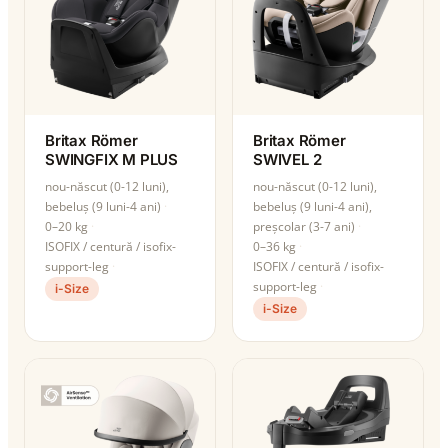
Britax Römer
Britax Römer
SWINGFIX M PLUS
SWIVEL 2
nou-născut (0-12 luni),
nou-născut (0-12 luni),
bebeluș (9 luni-4 ani)
bebeluș (9 luni-4 ani),
0–20 kg
preșcolar (3-7 ani)
ISOFIX / centură / isofix-
0–36 kg
support-leg
ISOFIX / centură / isofix-
support-leg
i-Size
i-Size