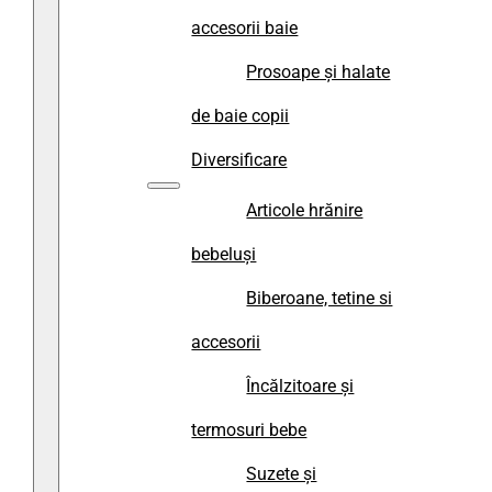
accesorii baie
Prosoape și halate
de baie copii
Diversificare
Articole hrănire
bebeluși
Biberoane, tetine si
accesorii
Încălzitoare și
termosuri bebe
Suzete și