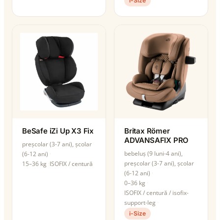
i-Size
BeSafe iZi Up X3 Fix
Britax Römer
ADVANSAFIX PRO
preșcolar (3-7 ani), școlar
bebeluș (9 luni-4 ani),
(6-12 ani)
preșcolar (3-7 ani), școlar
15–36 kg
ISOFIX / centură
(6-12 ani)
0–36 kg
ISOFIX / centură / isofix-
support-leg
i-Size