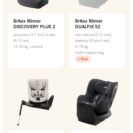
Britax Römer
Britax Römer
DISCOVERY PLUS 2
DUALFIX 5Z
preșcolar (3-7 ani), școlar
nou-născut (0-12 luni),
(6-12 ani)
bebeluș (9 luni-4 ani)
15–36 kg
centură
0–18 kg
isofix-support-leg
i-Size