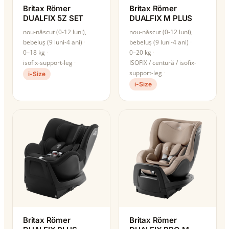
Britax Römer
Britax Römer
DUALFIX 5Z SET
DUALFIX M PLUS
nou-născut (0-12 luni),
nou-născut (0-12 luni),
bebeluș (9 luni-4 ani)
bebeluș (9 luni-4 ani)
0–18 kg
0–20 kg
isofix-support-leg
ISOFIX / centură / isofix-
support-leg
i-Size
i-Size
Britax Römer
Britax Römer