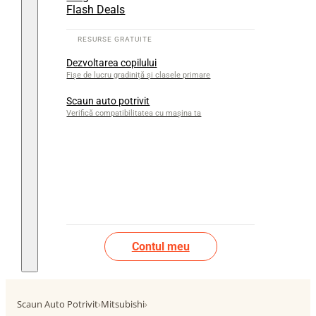
Flash Deals
Dezvoltarea copilului
Fișe de lucru gradiniță și clasele primare
Scaun auto potrivit
Verifică compatibilitatea cu mașina ta
Contul meu
Scaun Auto Potrivit
›
Mitsubishi
›