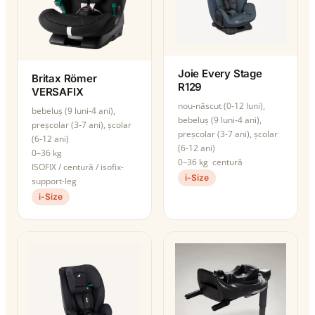
Joie Every Stage
Britax Römer
R129
VERSAFIX
nou-născut (0-12 luni),
bebeluș (9 luni-4 ani),
bebeluș (9 luni-4 ani),
preșcolar (3-7 ani), școlar
preșcolar (3-7 ani), școlar
(6-12 ani)
(6-12 ani)
0–36 kg
0–36 kg
centură
ISOFIX / centură / isofix-
i-Size
support-leg
i-Size