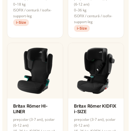
0–18 kg
(6-12 ani)
ISOFIX / centură / isofix-
0–36 kg
support-leg
ISOFIX / centură / isofix-
support-leg
i-Size
i-Size
Britax Römer HI-
Britax Römer KIDFIX
LINER
i-SIZE
preșcolar (3-7 ani), școlar
preșcolar (3-7 ani), școlar
(6-12 ani)
(6-12 ani)