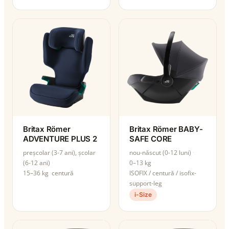
Britax Römer
Britax Römer BABY-
ADVENTURE PLUS 2
SAFE CORE
preșcolar (3-7 ani), școlar
nou-născut (0-12 luni)
(6-12 ani)
0–13 kg
15–36 kg
centură
ISOFIX / centură / isofix-
support-leg
i-Size