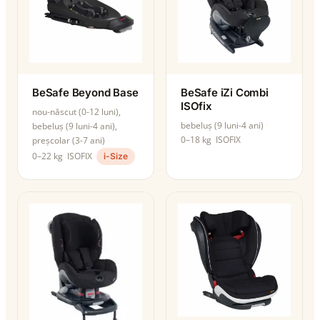
BeSafe Beyond Base
BeSafe iZi Combi
ISOfix
nou-născut (0-12 luni),
bebeluș (9 luni-4 ani)
bebeluș (9 luni-4 ani),
0–18 kg
ISOFIX
preșcolar (3-7 ani)
0–22 kg
ISOFIX
i-Size