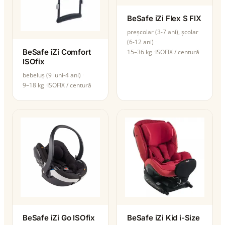
BeSafe iZi Flex S FIX
preșcolar (3-7 ani), școlar
(6-12 ani)
BeSafe iZi Comfort
15–36 kg
ISOFIX / centură
ISOfix
bebeluș (9 luni-4 ani)
9–18 kg
ISOFIX / centură
BeSafe iZi Go ISOfix
BeSafe iZi Kid i-Size