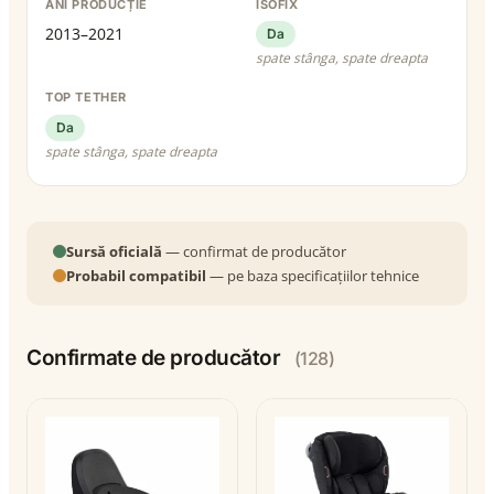
ANI PRODUCȚIE
ISOFIX
2013–2021
Da
spate stânga, spate dreapta
TOP TETHER
Da
spate stânga, spate dreapta
Sursă oficială
— confirmat de producător
Probabil compatibil
— pe baza specificațiilor tehnice
Confirmate de producător
(128)