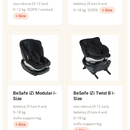
nou-născut (0-12 luni)
bebeluș (9 luni-4 ani)
0–12 kg
ISOFIX / centură
9–18 kg
ISOFIX
i-Size
i-Size
BeSafe iZi Modular i-
BeSafe iZi Twist B i-
Size
Size
bebeluș (9 luni-4 ani)
nou-născut (0-12 luni),
9–18 kg
bebeluș (9 luni-4 ani)
isofix-support-leg
0–18 kg
isofix-support-leg
i-Size