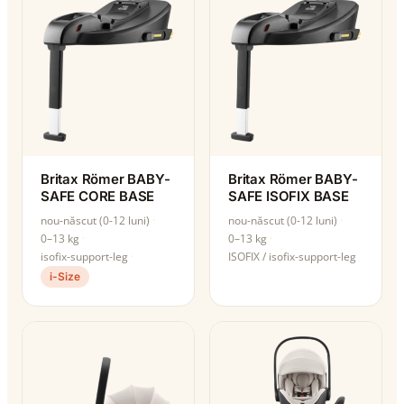
Britax Römer BABY-
Britax Römer BABY-
SAFE CORE BASE
SAFE ISOFIX BASE
nou-născut (0-12 luni)
nou-născut (0-12 luni)
0–13 kg
0–13 kg
isofix-support-leg
ISOFIX / isofix-support-leg
i-Size