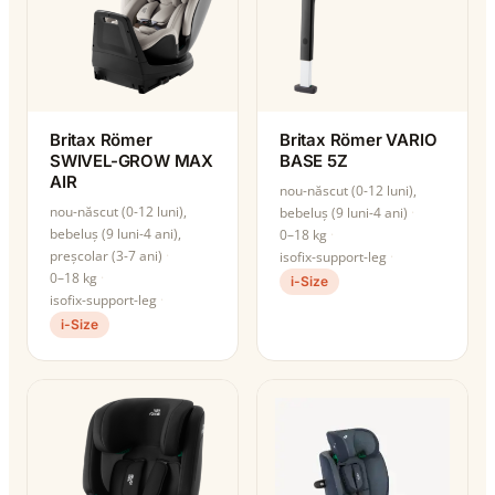
Britax Römer
Britax Römer VARIO
SWIVEL-GROW MAX
BASE 5Z
AIR
nou-născut (0-12 luni),
nou-născut (0-12 luni),
bebeluș (9 luni-4 ani)
bebeluș (9 luni-4 ani),
0–18 kg
preșcolar (3-7 ani)
isofix-support-leg
0–18 kg
i-Size
isofix-support-leg
i-Size