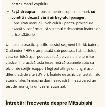
peste umărul copilului.
Față-dreapta
— posibil pentru copiii mai mari,
cu
condiția dezactivării airbag-ului pasager
.
Consultați manualul vehiculului pentru procedura
exactă și confirmați că sistemul e dezactivat înainte de
orice călătorie.
Un detaliu practic specific acestui segment hibrid: bateria
Outlander PHEV e amplasată sub podeaua habitaclului,
ceea ce ridică ușor podeaua față de versiunile termice
clasice. În practică, asta înseamnă că scaunele auto cu
picior de sprijin (support leg) pot atinge un unghi ușor
diferit față de alte SUV-uri. Înainte de achiziție, testați fizic
scaunul ales în mașina dumneavoastră — sau cereți un
test de montaj la un dealer autorizat.
Întrebări frecvente despre Mitsubishi