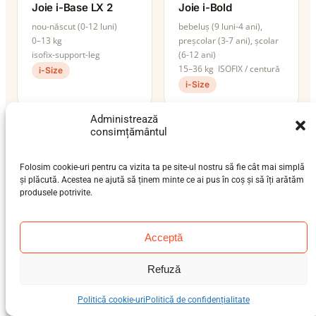
Joie i-Base LX 2
Joie i-Bold
nou-născut (0-12 luni)
bebeluș (9 luni-4 ani),
0–13 kg
preșcolar (3-7 ani), școlar
isofix-support-leg
(6-12 ani)
15–36 kg
ISOFIX / centură
i-Size
i-Size
Administrează
consimțământul
Folosim cookie-uri pentru ca vizita ta pe site-ul nostru să fie cât mai simplă
și plăcută. Acestea ne ajută să ținem minte ce ai pus în coș și să îți arătăm
produsele potrivite.
Acceptă
Joie i-Pivot 360
Joie i-Pivot Grow
Refuză
nou-născut (0-12 luni),
nou-născut (0-12 luni),
bebeluș (9 luni-4 ani)
bebeluș (9 luni-4 ani),
Politică cookie-uri
Politică de confidențialitate
0–18 kg
preșcolar (3-7 ani)