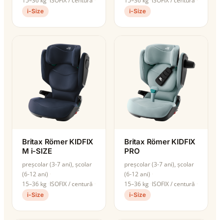
15–36 kg
ISOFIX / centură
15–36 kg
ISOFIX / centură
i-Size
i-Size
Britax Römer KIDFIX
Britax Römer KIDFIX
M i-SIZE
PRO
preșcolar (3-7 ani), școlar
preșcolar (3-7 ani), școlar
(6-12 ani)
(6-12 ani)
15–36 kg
ISOFIX / centură
15–36 kg
ISOFIX / centură
i-Size
i-Size