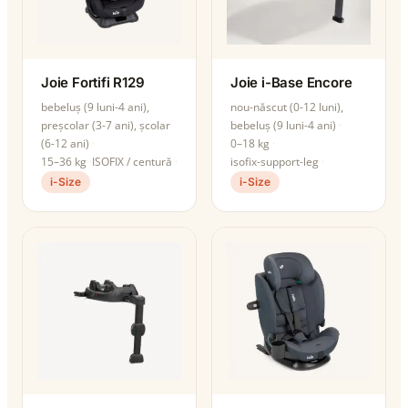
Joie Fortifi R129
Joie i-Base Encore
bebeluș (9 luni-4 ani),
nou-născut (0-12 luni),
preșcolar (3-7 ani), școlar
bebeluș (9 luni-4 ani)
(6-12 ani)
0–18 kg
15–36 kg
ISOFIX / centură
isofix-support-leg
i-Size
i-Size