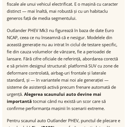
fiscale ale unui vehicul electrificat. E o mașină cu caracter
distinct — mai înaltă, mai robustă și cu un habitaclu
generos față de media segmentului.
Outlander PHEV Mk3 nu figurează în baza de date Euro
NCAP, ceea ce nu înseamnă că e nesigur. Modelele din
această generație nu au intrat în ciclul de testare specific,
fie din cauza volumelor de vânzare, fie a perioadei de
lansare. Fără cifre oficiale de referință, abordarea corectă
e să privim designul structural: platformă SUV cu zone de
deformare controlată, airbag-uri frontale și laterale
standard, și — în variantele mai noi ale generației —
sisteme de asistență activă precum frenare automată de
urgență.
Alegerea scaunului auto devine mai
importantă
tocmai când nu există un scor care să
confirme performanța mașinii în scenarii extreme.
Pentru scaunul auto Outlander PHEV, punctul de plecare e