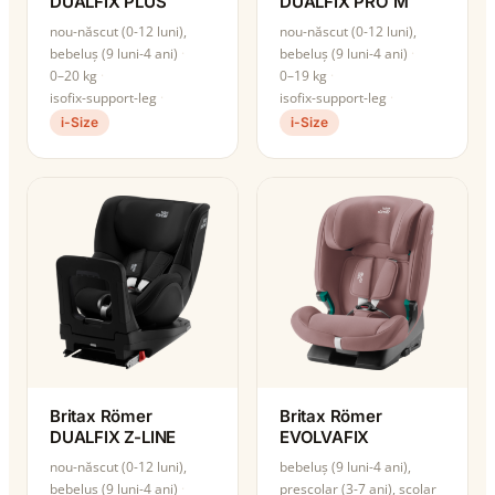
DUALFIX PLUS
DUALFIX PRO M
nou-născut (0-12 luni),
nou-născut (0-12 luni),
bebeluș (9 luni-4 ani)
bebeluș (9 luni-4 ani)
0–20 kg
0–19 kg
isofix-support-leg
isofix-support-leg
i-Size
i-Size
Britax Römer
Britax Römer
DUALFIX Z-LINE
EVOLVAFIX
nou-născut (0-12 luni),
bebeluș (9 luni-4 ani),
bebeluș (9 luni-4 ani)
preșcolar (3-7 ani), școlar