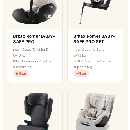
Britax Römer BABY-
Britax Römer BABY-
SAFE PRO
SAFE PRO SET
nou-născut (0-12 luni)
nou-născut (0-12 luni)
0–13 kg
0–13 kg
ISOFIX / centură / isofix-
ISOFIX / centură / isofix-
support-leg
support-leg
i-Size
i-Size