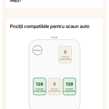
PHEV?
Poziții compatibile pentru scaun auto
FAȚĂ
Volan
0
scaune
compatibile
128
0
128
scaune
scaune
scaune
compatibile
compatibile
compatibile