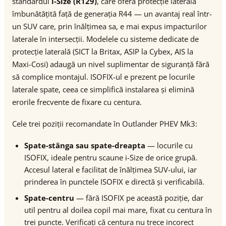
standardul
i-Size (R129)
, care oferă protecție laterală
îmbunătățită față de generația R44 — un avantaj real într-
un SUV care, prin înălțimea sa, e mai expus impacturilor
laterale în intersecții. Modelele cu sisteme dedicate de
protecție laterală (SICT la Britax, ASIP la Cybex, AIS la
Maxi-Cosi) adaugă un nivel suplimentar de siguranță fără
să complice montajul. ISOFIX-ul e prezent pe locurile
laterale spate, ceea ce simplifică instalarea și elimină
erorile frecvente de fixare cu centura.
Cele trei poziții recomandate în Outlander PHEV Mk3:
Spate-stânga sau spate-dreapta
— locurile cu
ISOFIX, ideale pentru scaune i-Size de orice grupă.
Accesul lateral e facilitat de înălțimea SUV-ului, iar
prinderea în punctele ISOFIX e directă și verificabilă.
Spate-centru
— fără ISOFIX pe această poziție, dar
util pentru al doilea copil mai mare, fixat cu centura în
trei puncte. Verificați că centura nu trece incorect