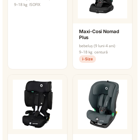
9–18 kg
ISOFIX
Maxi-Cosi Nomad
Plus
bebeluș (9 luni-4 ani)
9–18 kg
centură
i-Size