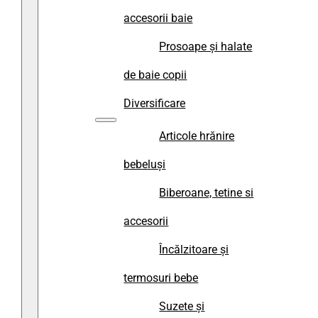
accesorii baie
Prosoape și halate
de baie copii
Diversificare
Articole hrănire
bebeluși
Biberoane, tetine si
accesorii
Încălzitoare și
termosuri bebe
Suzete și