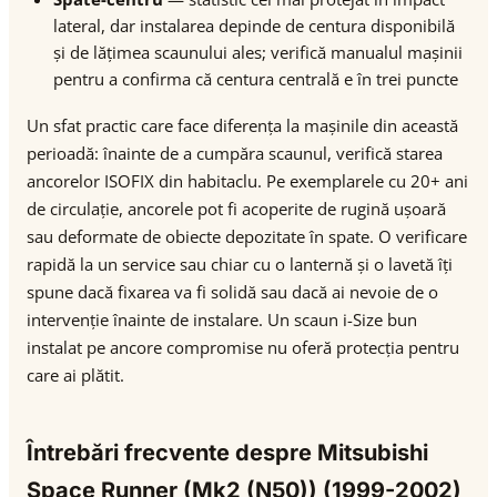
lateral, dar instalarea depinde de centura disponibilă
și de lățimea scaunului ales; verifică manualul mașinii
pentru a confirma că centura centrală e în trei puncte
Un sfat practic care face diferența la mașinile din această
perioadă: înainte de a cumpăra scaunul, verifică starea
ancorelor ISOFIX din habitaclu. Pe exemplarele cu 20+ ani
de circulație, ancorele pot fi acoperite de rugină ușoară
sau deformate de obiecte depozitate în spate. O verificare
rapidă la un service sau chiar cu o lanternă și o lavetă îți
spune dacă fixarea va fi solidă sau dacă ai nevoie de o
intervenție înainte de instalare. Un scaun i-Size bun
instalat pe ancore compromise nu oferă protecția pentru
care ai plătit.
Întrebări frecvente despre Mitsubishi
Space Runner (Mk2 (N50)) (1999-2002)