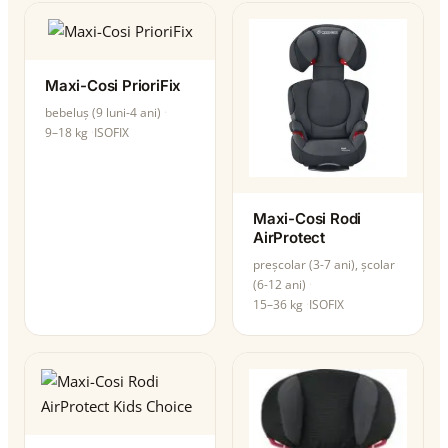
Maxi-Cosi PrioriFix
bebeluș (9 luni-4 ani)
9–18 kg
ISOFIX
Maxi-Cosi Rodi
AirProtect
preșcolar (3-7 ani), școlar
(6-12 ani)
15–36 kg
ISOFIX