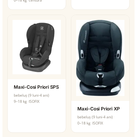
0–18 kg
centură
Maxi-Cosi Priori SPS
bebeluș (9 luni-4 ani)
9–18 kg
ISOFIX
Maxi-Cosi Priori XP
bebeluș (9 luni-4 ani)
0–18 kg
ISOFIX