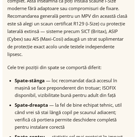
complet. Asta înseamnă că poți instala scaune i-Size
moderne fără adaptoare sau compromisuri de fixare.
Recomandarea generală pentru un MPV din această clasă
este să alegi un scaun certificat R129 (i-Size) cu protecție
laterală extinsă — sisteme precum SICT (Britax), ASIP
(Cybex) sau AIS (Maxi-Cosi) adaugă un strat suplimentar
de protecție exact acolo unde testele independente
lipsesc.
Cele trei poziții din spate se comportă diferit:
Spate-stânga
— loc recomandat dacă accesul în
mașină se face preponderent din trotuar; ISOFIX
disponibil, vizibilitate bună pentru adult din față
Spate-dreapta
— la fel de bine echipat tehnic, util
când vrei să stai lângă copil pe scaunul adiacent;
verifică că portiera permite deschidere completă
pentru instalare corectă
Spate-centru
— statistic cel mai protejat în impact