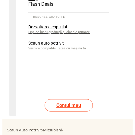
Flash Deals
Dezvoltarea copilului
Fișe de lucru gradiniță și clasele primare
Scaun auto potrivit
Verifică compatibilitatea cu mașina ta
Contul meu
Scaun Auto Potrivit
›
Mitsubishi
›