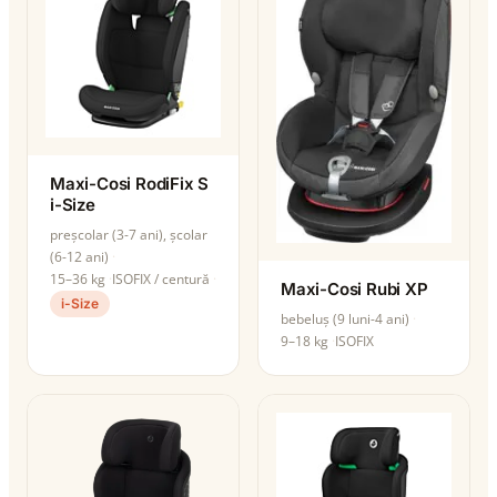
Maxi-Cosi RodiFix S
i-Size
preșcolar (3-7 ani), școlar
(6-12 ani)
15–36 kg
ISOFIX / centură
Maxi-Cosi Rubi XP
i-Size
bebeluș (9 luni-4 ani)
9–18 kg
ISOFIX