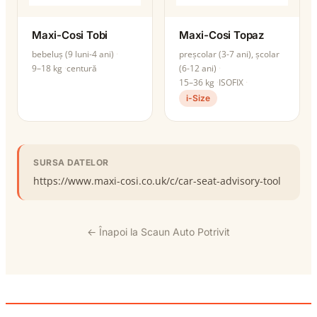
Maxi-Cosi Tobi
Maxi-Cosi Topaz
bebeluș (9 luni-4 ani)
preșcolar (3-7 ani), școlar
9–18 kg
centură
(6-12 ani)
15–36 kg
ISOFIX
i-Size
SURSA DATELOR
https://www.maxi-cosi.co.uk/c/car-seat-advisory-tool
← Înapoi la Scaun Auto Potrivit