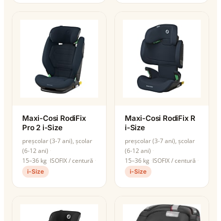
Maxi-Cosi RodiFix
Maxi-Cosi RodiFix R
Pro 2 i-Size
i-Size
preșcolar (3-7 ani), școlar
preșcolar (3-7 ani), școlar
(6-12 ani)
(6-12 ani)
15–36 kg
ISOFIX / centură
15–36 kg
ISOFIX / centură
i-Size
i-Size