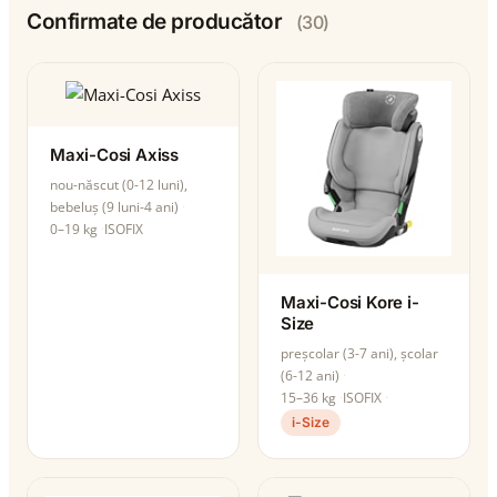
Confirmate de producător
(30)
Maxi-Cosi Axiss
nou-născut (0-12 luni),
bebeluș (9 luni-4 ani)
0–19 kg
ISOFIX
Maxi-Cosi Kore i-
Size
preșcolar (3-7 ani), școlar
(6-12 ani)
15–36 kg
ISOFIX
i-Size