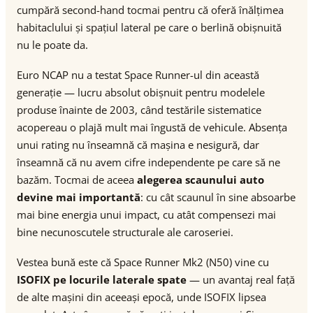
cumpără second-hand tocmai pentru că oferă înălțimea
habitaclului și spațiul lateral pe care o berlină obișnuită
nu le poate da.
Euro NCAP nu a testat Space Runner-ul din această
generație — lucru absolut obișnuit pentru modelele
produse înainte de 2003, când testările sistematice
acopereau o plajă mult mai îngustă de vehicule. Absența
unui rating nu înseamnă că mașina e nesigură, dar
înseamnă că nu avem cifre independente pe care să ne
bazăm. Tocmai de aceea
alegerea scaunului auto
devine mai importantă
: cu cât scaunul în sine absoarbe
mai bine energia unui impact, cu atât compensezi mai
bine necunoscutele structurale ale caroseriei.
Vestea bună este că Space Runner Mk2 (N50) vine cu
ISOFIX pe locurile laterale spate
— un avantaj real față
de alte mașini din aceeași epocă, unde ISOFIX lipsea