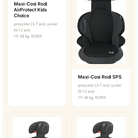
Maxi-Cosi Rodi
AirProtect Kids
Choice
preșcolar (3-7 ani), școlar
(6-12 ani)
15–36 kg
ISOFIX
Maxi-Cosi Rodi SPS
preșcolar (3-7 ani), școlar
(6-12 ani)
15–36 kg
ISOFIX