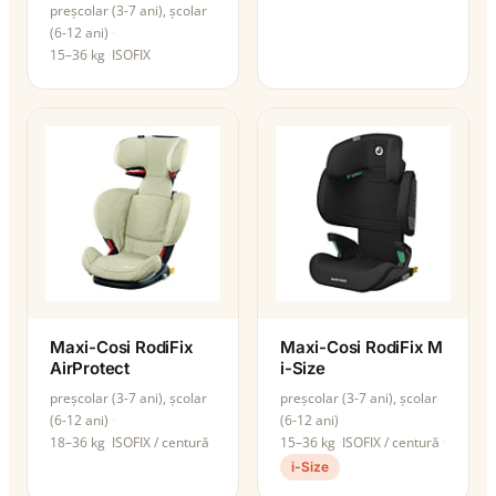
preșcolar (3-7 ani), școlar
(6-12 ani)
15–36 kg
ISOFIX
Maxi-Cosi RodiFix
Maxi-Cosi RodiFix M
AirProtect
i-Size
preșcolar (3-7 ani), școlar
preșcolar (3-7 ani), școlar
(6-12 ani)
(6-12 ani)
18–36 kg
ISOFIX / centură
15–36 kg
ISOFIX / centură
i-Size