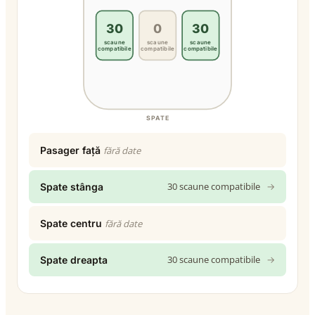
30
0
30
scaune
scaune
scaune
compatibile
compatibile
compatibile
SPATE
Pasager față
fără date
30 scaune compatibile
→
Spate stânga
Spate centru
fără date
30 scaune compatibile
→
Spate dreapta