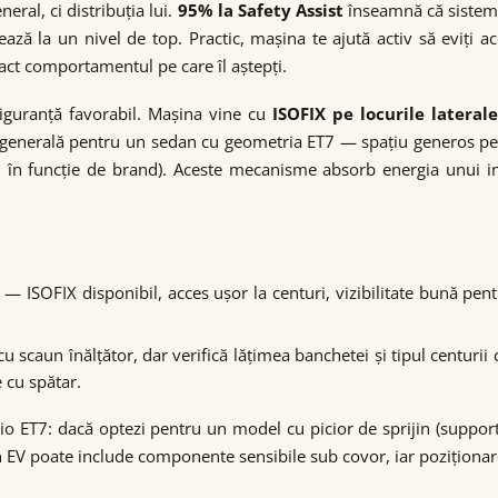
ral, ci distribuția lui.
95% la Safety Assist
înseamnă că sisteme
ează la un nivel de top. Practic, mașina te ajută activ să eviți ac
ct comportamentul pe care îl aștepți.
iguranță favorabil. Mașina vine cu
ISOFIX pe locurile lateral
generală pentru un sedan cu geometria ET7 — spațiu generos pe 
AIS, în funcție de brand). Aceste mecanisme absorb energia unui 
e — ISOFIX disponibil, acces ușor la centuri, vizibilitate bună pen
u scaun înălțător, dar verifică lățimea banchetei și tipul centurii
 cu spătar.
Nio ET7: dacă optezi pentru un model cu picior de sprijin (support
EV poate include componente sensibile sub covor, iar poziționarea