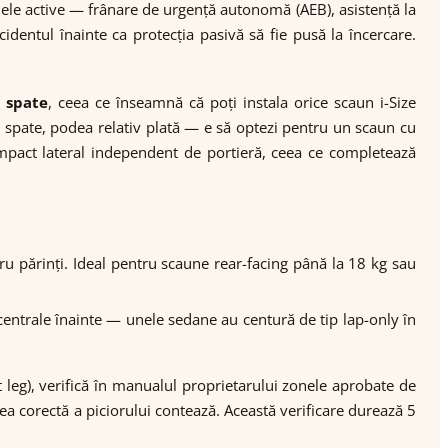
le active — frânare de urgență autonomă (AEB), asistență la
cidentul înainte ca protecția pasivă să fie pusă la încercare.
e spate
, ceea ce înseamnă că poți instala orice scaun i-Size
spate, podea relativ plată — e să optezi pentru un scaun cu
impact lateral independent de portieră, ceea ce completează
tru părinți. Ideal pentru scaune rear-facing până la 18 kg sau
 centrale înainte — unele sedane au centură de tip lap-only în
 leg), verifică în manualul proprietarului zonele aprobate de
 corectă a piciorului contează. Această verificare durează 5