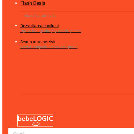
Flash Deals
Dezvoltarea copilului
Fișe de lucru gradiniță și clasele primare
Scaun auto potrivit
Verifică compatibilitatea cu mașina ta
Products