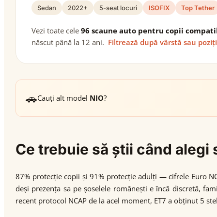
Sedan
2022+
5-seat locuri
ISOFIX
Top Tether
Vezi toate cele
96 scaune auto pentru copii compati
născut până la 12 ani.
Filtrează după vârstă sau poziț
🚗
Cauți alt model
NIO
?
Ce trebuie să știi când aleg
87% protecție copii și 91% protecție adulți — cifrele Euro N
deși prezența sa pe șoselele românești e încă discretă, fami
recent protocol NCAP de la acel moment, ET7 a obținut 5 stel