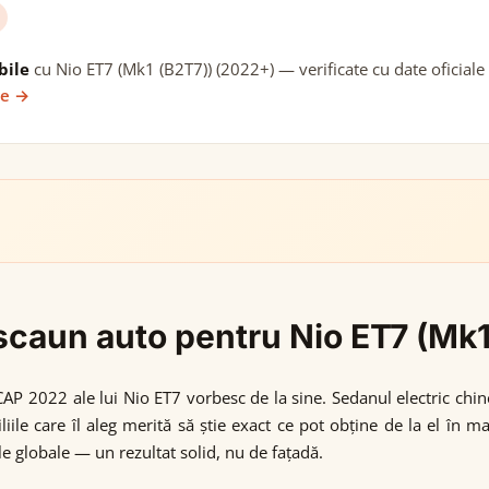
bile
cu Nio ET7 (Mk1 (B2T7)) (2022+) — verificate cu date oficiale
ie →
i scaun auto pentru Nio ET7 (Mk
CAP 2022 ale lui Nio ET7 vorbesc de la sine. Sedanul electric chin
liile care îl aleg merită să știe exact ce pot obține de la el în 
e globale — un rezultat solid, nu de fațadă.