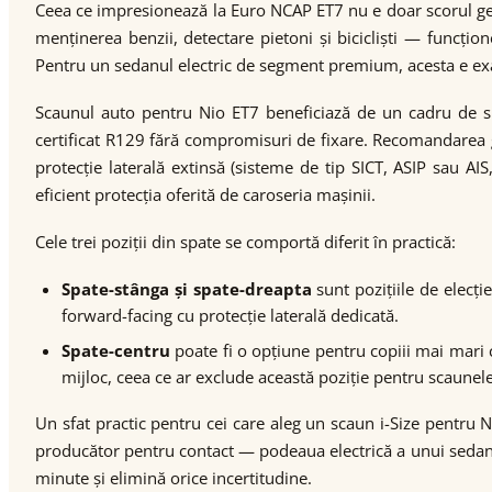
Ceea ce impresionează la Euro NCAP ET7 nu e doar scorul gene
menținerea benzii, detectare pietoni și bicicliști — funcțion
Pentru un sedanul electric de segment premium, acesta e exa
Scaunul auto pentru Nio ET7 beneficiază de un cadru de s
certificat R129 fără compromisuri de fixare. Recomandarea 
protecție laterală extinsă (sisteme de tip SICT, ASIP sau 
eficient protecția oferită de caroseria mașinii.
Cele trei poziții din spate se comportă diferit în practică:
Spate-stânga și spate-dreapta
sunt pozițiile de elecți
forward-facing cu protecție laterală dedicată.
Spate-centru
poate fi o opțiune pentru copiii mai mari c
mijloc, ceea ce ar exclude această poziție pentru scaunele
Un sfat practic pentru cei care aleg un scaun i-Size pentru 
producător pentru contact — podeaua electrică a unui sedan 
minute și elimină orice incertitudine.