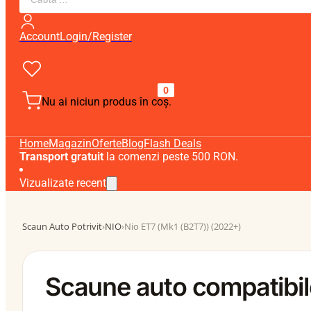
search
Account
Login/Register
0
Nu ai niciun produs în coș.
Home
Magazin
Oferte
Blog
Flash Deals
Transport gratuit
la comenzi peste 500 RON.
Vizualizate recent
Scaun Auto Potrivit
›
NIO
›
Nio ET7 (Mk1 (B2T7)) (2022+)
Scaune auto compatibil