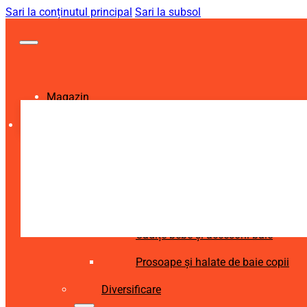
Sari la conținutul principal
Sari la subsol
Magazin
Igienă și Sănătate
Accesorii îngrijire copii
Articole igienă dentară copii
Aspiratoare nazale și accesorii
Cădițe bebe și accesorii baie
Prosoape și halate de baie copii
Diversificare