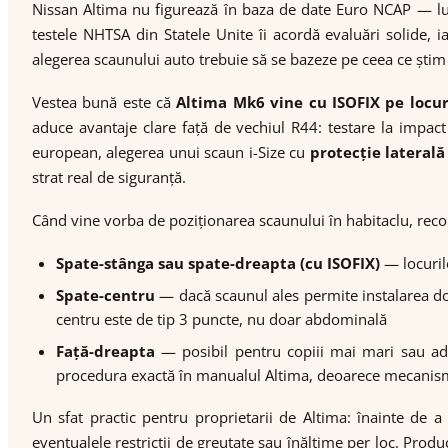
Nissan Altima nu figurează în baza de date Euro NCAP — luc
testele NHTSA din Statele Unite îi acordă evaluări solide, 
alegerea scaunului auto trebuie să se bazeze pe ceea ce știm s
Vestea bună este că
Altima Mk6 vine cu ISOFIX pe locuri
aduce avantaje clare față de vechiul R44: testare la impact 
european, alegerea unui scaun i-Size cu
protecție laterală
strat real de siguranță.
Când vine vorba de poziționarea scaunului în habitaclu, rec
Spate-stânga sau spate-dreapta (cu ISOFIX)
— locurile
Spate-centru
— dacă scaunul ales permite instalarea doar
centru este de tip 3 puncte, nu doar abdominală
Față-dreapta
— posibil pentru copiii mai mari sau adul
procedura exactă în manualul Altima, deoarece mecanism
Un sfat practic pentru proprietarii de Altima: înainte de a
eventualele restricții de greutate sau înălțime per loc. Produ