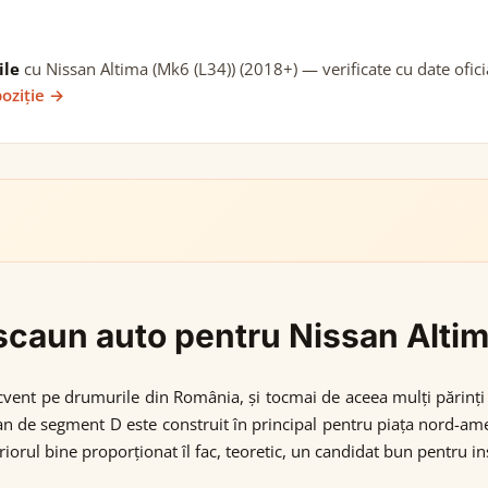
ile
cu Nissan Altima (Mk6 (L34)) (2018+) — verificate cu date ofici
poziție →
i scaun auto pentru Nissan Alti
ecvent pe drumurile din România, și tocmai de aceea mulți părinți
dan de segment D este construit în principal pentru piața nord-am
iorul bine proporționat îl fac, teoretic, un candidat bun pentru i