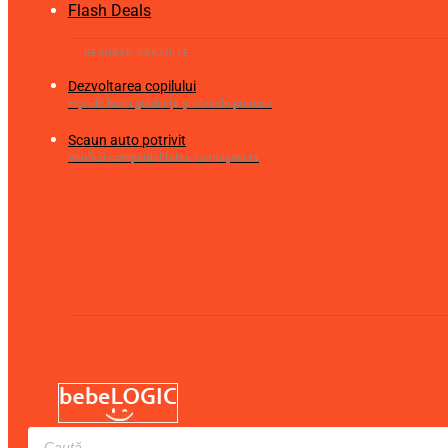
Flash Deals
Dezvoltarea copilului
Fișe de lucru gradiniță și clasele primare
Scaun auto potrivit
Verifică compatibilitatea cu mașina ta
Products