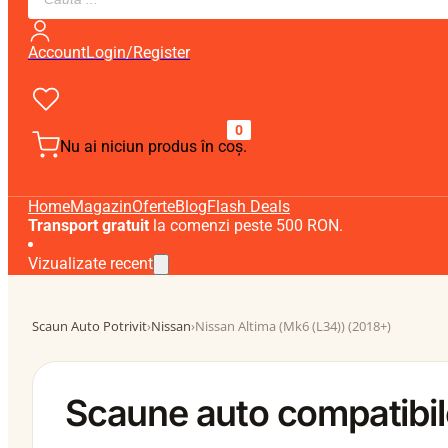
search
Account
Login/Register
0
Nu ai niciun produs în coș.
Home
Magazin
Oferte
Blog
Flash Deals
Transport gratuit
la comenzi peste 500 RON.
Vizualizate recent
Scaun Auto Potrivit
›
Nissan
›
Nissan Altima (Mk6 (L34)) (2018+)
Scaune auto compatibil