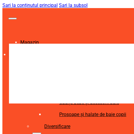
Sari la conținutul principal
Sari la subsol
Magazin
Igienă și Sănătate
Accesorii îngrijire copii
Articole igienă dentară copii
Aspiratoare nazale și accesorii
Cădițe bebe și accesorii baie
Prosoape și halate de baie copii
Diversificare