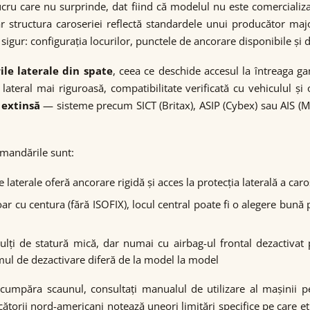
ru care nu surprinde, dat fiind că modelul nu este comercializa
iar structura caroseriei reflectă standardele unui producător ma
igur: configurația locurilor, punctele de ancorare disponibile și 
le laterale din spate
, ceea ce deschide accesul la întreaga g
lateral mai riguroasă, compatibilitate verificată cu vehiculul ș
 extinsă
— sisteme precum SICT (Britax), ASIP (Cybex) sau AIS (M
omandările sunt:
 laterale oferă ancorare rigidă și acces la protecția laterală a car
 cu centura (fără ISOFIX), locul central poate fi o alegere bună 
ți de statură mică, dar numai cu airbag-ul frontal dezactivat 
ul de dezactivare diferă de la model la model
 cumpăra scaunul, consultați manualul de utilizare al mașinii p
cătorii nord-americani notează uneori limitări specifice pe care et