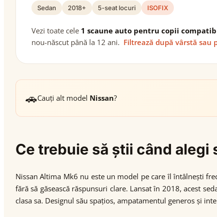
Sedan
2018+
5-seat locuri
ISOFIX
Vezi toate cele
1 scaune auto pentru copii compatib
nou-născut până la 12 ani.
Filtrează după vârstă sau 
🚗
Cauți alt model
Nissan
?
Ce trebuie să știi când aleg
Nissan Altima Mk6 nu este un model pe care îl întâlnești fr
fără să găsească răspunsuri clare. Lansat în 2018, acest se
clasa sa. Designul său spațios, ampatamentul generos și inter