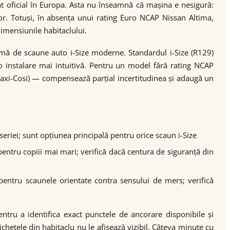
t oficial în Europa. Asta nu înseamnă că mașina e nesigură:
jor. Totuși, în absența unui rating Euro NCAP Nissan Altima,
dimensiunile habitaclului.
amă de scaune auto i-Size moderne. Standardul i-Size (R129)
i o instalare mai intuitivă. Pentru un model fără rating NCAP
axi-Cosi) — compensează parțial incertitudinea și adaugă un
oseriei; sunt opțiunea principală pentru orice scaun i-Size
pentru copiii mai mari; verifică dacă centura de siguranță din
pentru scaunele orientate contra sensului de mers; verifică
entru a identifica exact punctele de ancorare disponibile și
ichetele din habitaclu nu le afișează vizibil. Câteva minute cu