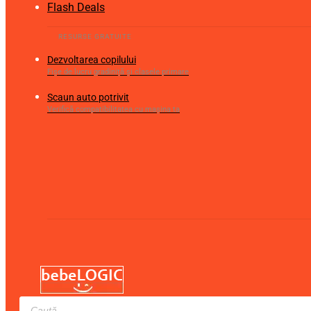
Flash Deals
Dezvoltarea copilului
Fișe de lucru gradiniță și clasele primare
Scaun auto potrivit
Verifică compatibilitatea cu mașina ta
Products