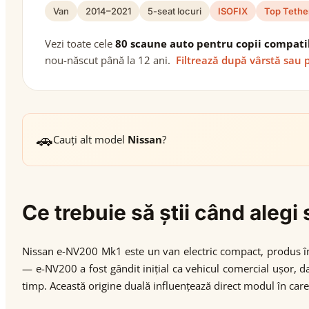
Van
2014–2021
5-seat locuri
ISOFIX
Top Tethe
Vezi toate cele
80 scaune auto pentru copii compati
nou-născut până la 12 ani.
Filtrează după vârstă sau 
🚗
Cauți alt model
Nissan
?
Ce trebuie să știi când ale
Nissan e-NV200 Mk1 este un van electric compact, produs în
— e-NV200 a fost gândit inițial ca vehicul comercial ușor, dar
timp. Această origine duală influențează direct modul în care