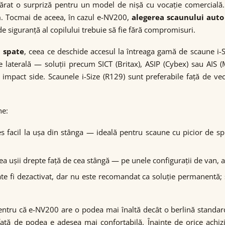
ărat o surpriză pentru un model de nișă cu vocație comercială
. Tocmai de aceea, în cazul e-NV200,
alegerea scaunului aut
 siguranță al copilului trebuie să fie fără compromisuri.
n spate
, ceea ce deschide accesul la întreaga gamă de scaune i-
e laterală — soluții precum SICT (Britax), ASIP (Cybex) sau AIS (
 impact side. Scaunele i-Size (R129) sunt preferabile față de ve
ne:
ces facil la ușa din stânga — ideală pentru scaune cu picior de 
țimea ușii drepte față de cea stângă — pe unele configurații de van, 
ate fi dezactivat, dar nu este recomandat ca soluție permanentă; s
 pentru că e-NV200 are o podea mai înaltă decât o berlină standar
față de podea e adesea mai confortabilă. Înainte de orice achizi