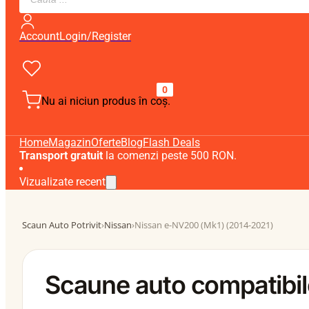
search
Account
Login/Register
0
Nu ai niciun produs în coș.
Home
Magazin
Oferte
Blog
Flash Deals
Transport gratuit
la comenzi peste 500 RON.
Vizualizate recent
Scaun Auto Potrivit
›
Nissan
›
Nissan e-NV200 (Mk1) (2014-2021)
Scaune auto compatibi