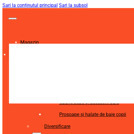
Sari la conținutul principal
Sari la subsol
Magazin
Igienă și Sănătate
Accesorii îngrijire copii
Articole igienă dentară copii
Aspiratoare nazale și accesorii
Cădițe bebe și accesorii baie
Prosoape și halate de baie copii
Diversificare