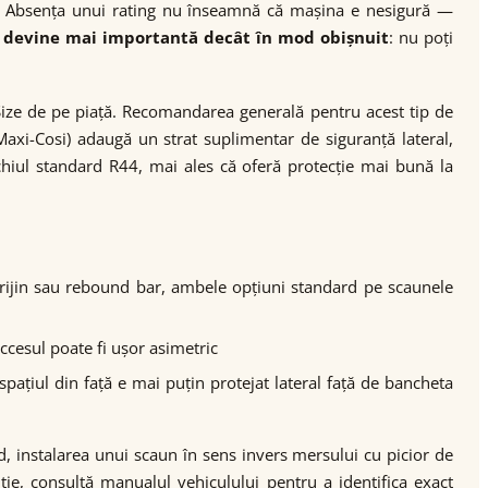
. Absența unui rating nu înseamnă că mașina e nesigură —
o devine mai importantă decât în mod obișnuit
: nu poți
Size de pe piață. Recomandarea generală pentru acest tip de
Maxi-Cosi) adaugă un strat suplimentar de siguranță lateral,
chiul standard R44, mai ales că oferă protecție mai bună la
sprijin sau rebound bar, ambele opțiuni standard pe scaunele
accesul poate fi ușor asimetric
pațiul din față e mai puțin protejat lateral față de bancheta
d, instalarea unui scaun în sens invers mersului cu picior de
ție, consultă manualul vehiculului pentru a identifica exact