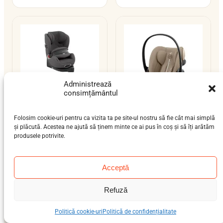
Administrează
consimțământul
Folosim cookie-uri pentru ca vizita ta pe site-ul nostru să fie cât mai simplă
Cybex Anoris T2 i-
Cybex Cloud G i-Size
și plăcută. Acestea ne ajută să ținem minte ce ai pus în coș și să îți arătăm
Size
produsele potrivite.
nou-născut (0-12 luni)
bebeluș (9 luni-4 ani),
0–13 kg
preșcolar (3-7 ani), școlar
ISOFIX / centură / isofix-
(6-12 ani)
support-leg
Acceptă
9–21 kg
ISOFIX
i-Size
i-Size
Refuză
Politică cookie-uri
Politică de confidențialitate