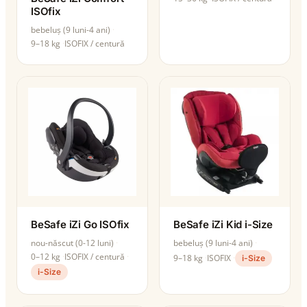
ISOfix
bebeluș (9 luni-4 ani)
9–18 kg
ISOFIX / centură
BeSafe iZi Go ISOfix
BeSafe iZi Kid i-Size
nou-născut (0-12 luni)
bebeluș (9 luni-4 ani)
0–12 kg
ISOFIX / centură
9–18 kg
ISOFIX
i-Size
i-Size