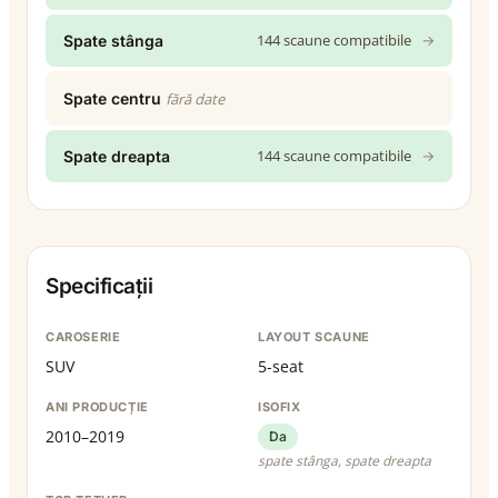
144 scaune compatibile
→
Spate stânga
Spate centru
fără date
144 scaune compatibile
→
Spate dreapta
Specificații
CAROSERIE
LAYOUT SCAUNE
SUV
5-seat
ANI PRODUCȚIE
ISOFIX
2010–2019
Da
spate stânga, spate dreapta