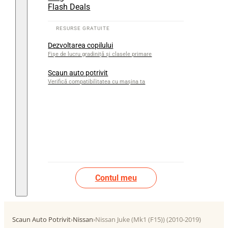
Flash Deals
Dezvoltarea copilului
Fișe de lucru gradiniță și clasele primare
Scaun auto potrivit
Verifică compatibilitatea cu mașina ta
Contul meu
Scaun Auto Potrivit
›
Nissan
›
Nissan Juke (Mk1 (F15)) (2010-2019)