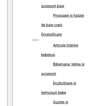
accesorii baie
Prosoape și halate
de baie copii
Diversificare
Articole hrănire
bebeluși
Biberoane, tetine si
accesorii
Încălzitoare și
termosuri bebe
Suzete și