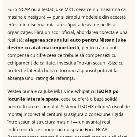
Euro NCAP nu a testat Juke Mk1, ceea ce nu înseamnă că
mașina e nesigură — pur și simplu modelele din această
eră și din nișe mai mici au scăpat adesea de pe lista
organizației. Fără un scor oficial, abordarea corectă e una
realistă:
alegerea scaunului auto pentru Nissan Juke
devine cu atât mai importantă
, pentru că nu poți
compensa cu cifre ceea ce trebuie să compensezi cu
echipament de calitate. Investiția într-un scaun i-Size cu
protecție laterală bună e tocmai răspunsul potrivit la
absența unui rating de referință.
Vestea bună e că Juke Mk1 vine echipat cu
ISOFIX pe
locurile laterale spate
, ceea ce oferă o bază solidă
pentru fixarea scaunului. Sistemul ISOFIX elimină riscul de
montaj incorect al centurii și asigură o conexiune rigidă
între scaun și structura mașinii — un avantaj real
indiferent de ce spune sau nu spune Euro NCAP.