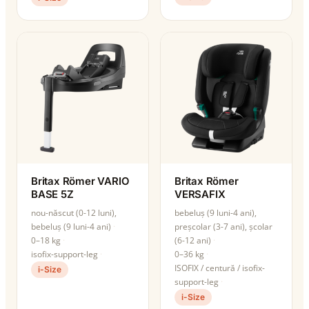
Britax Römer VARIO
Britax Römer
BASE 5Z
VERSAFIX
nou-născut (0-12 luni),
bebeluș (9 luni-4 ani),
bebeluș (9 luni-4 ani)
preșcolar (3-7 ani), școlar
0–18 kg
(6-12 ani)
isofix-support-leg
0–36 kg
ISOFIX / centură / isofix-
i-Size
support-leg
i-Size