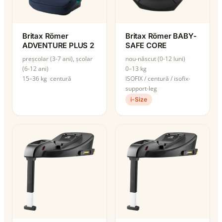
Britax Römer
Britax Römer BABY-
ADVENTURE PLUS 2
SAFE CORE
preșcolar (3-7 ani), școlar
nou-născut (0-12 luni)
(6-12 ani)
0–13 kg
15–36 kg
centură
ISOFIX / centură / isofix-
support-leg
i-Size