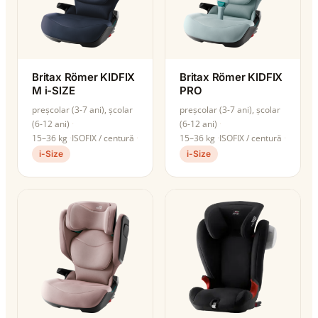
Britax Römer KIDFIX
Britax Römer KIDFIX
M i-SIZE
PRO
preșcolar (3-7 ani), școlar
preșcolar (3-7 ani), școlar
(6-12 ani)
(6-12 ani)
15–36 kg
ISOFIX / centură
15–36 kg
ISOFIX / centură
i-Size
i-Size