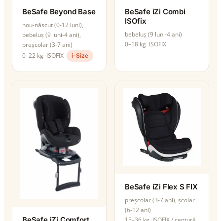
BeSafe Beyond Base
BeSafe iZi Combi
ISOfix
nou-născut (0-12 luni),
bebeluș (9 luni-4 ani)
bebeluș (9 luni-4 ani),
0–18 kg
ISOFIX
preșcolar (3-7 ani)
0–22 kg
ISOFIX
i-Size
BeSafe iZi Flex S FIX
preșcolar (3-7 ani), școlar
(6-12 ani)
BeSafe iZi Comfort
15–36 kg
ISOFIX / centură