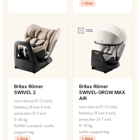
i-Size
Britax Römer
Britax Römer
SWIVEL 2
SWIVEL-GROW MAX
AIR
nou-născut (0-12 luni),
nou-născut (0-12 luni),
bebeluș (9 luni-4 ani),
bebeluș (9 luni-4 ani),
preșcolar (3-7 ani)
preșcolar (3-7 ani)
0–36 kg
0–18 kg
ISOFIX / centură / isofix-
isofix-support-leg
support-leg
i-Size
i-Size