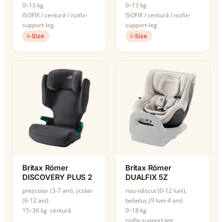
0–13 kg
0–13 kg
ISOFIX / centură / isofix-
ISOFIX / centură / isofix-
support-leg
support-leg
i-Size
i-Size
Britax Römer
Britax Römer
DISCOVERY PLUS 2
DUALFIX 5Z
preșcolar (3-7 ani), școlar
nou-născut (0-12 luni),
(6-12 ani)
bebeluș (9 luni-4 ani)
15–36 kg
centură
0–18 kg
isofix-support-leg