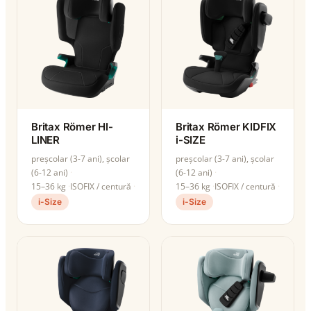
Britax Römer HI-
Britax Römer KIDFIX
LINER
i-SIZE
preșcolar (3-7 ani), școlar
preșcolar (3-7 ani), școlar
(6-12 ani)
(6-12 ani)
15–36 kg
ISOFIX / centură
15–36 kg
ISOFIX / centură
i-Size
i-Size