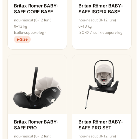
Britax Römer BABY-
Britax Römer BABY-
SAFE CORE BASE
SAFE ISOFIX BASE
nou-născut (0-12 luni)
nou-născut (0-12 luni)
0–13 kg
0–13 kg
isofix-support-leg
ISOFIX / isofix-support-leg
i-Size
Britax Römer BABY-
Britax Römer BABY-
SAFE PRO
SAFE PRO SET
nou-născut (0-12 luni)
nou-născut (0-12 luni)