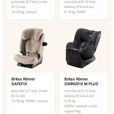
preșcolar (3-7 ani), școlar
nou-născut (0-12 luni),
(6-12 ani)
bebeluș (9 luni-4 ani)
15–36 kg
centură
0–18 kg
ISOFIX
Britax Römer
Britax Römer
SAFEFIX
SWINGFIX M PLUS
preșcolar (3-7 ani), școlar
nou-născut (0-12 luni),
(6-12 ani)
bebeluș (9 luni-4 ani)
15–36 kg
ISOFIX / centură
0–20 kg
ISOFIX / centură / isofix-
support-leg