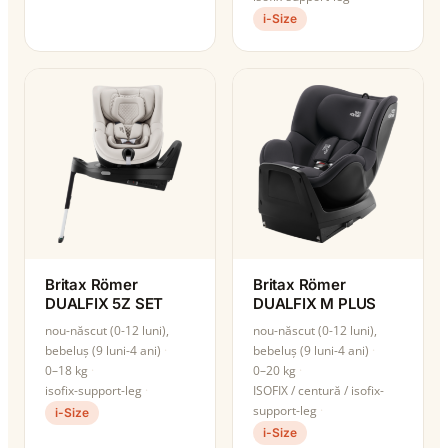
i-Size
Britax Römer
Britax Römer
DUALFIX 5Z SET
DUALFIX M PLUS
nou-născut (0-12 luni),
nou-născut (0-12 luni),
bebeluș (9 luni-4 ani)
bebeluș (9 luni-4 ani)
0–18 kg
0–20 kg
isofix-support-leg
ISOFIX / centură / isofix-
support-leg
i-Size
i-Size