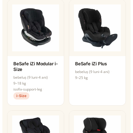
BeSafe iZi Modular i-
BeSafe iZi Plus
Size
bebeluș (9 luni-4 ani)
bebeluș (9 luni-4 ani)
9–25 kg
9–18 kg
isofix-support-leg
i-Size