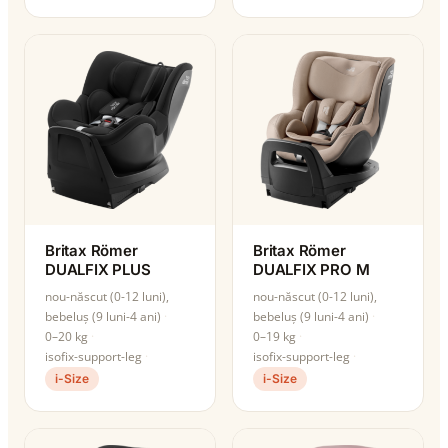
Britax Römer
Britax Römer
DUALFIX PLUS
DUALFIX PRO M
nou-născut (0-12 luni),
nou-născut (0-12 luni),
bebeluș (9 luni-4 ani)
bebeluș (9 luni-4 ani)
0–20 kg
0–19 kg
isofix-support-leg
isofix-support-leg
i-Size
i-Size