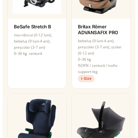
BeSafe Stretch B
Britax Römer
ADVANSAFIX PRO
nou-născut (0-12 luni),
bebeluș (9 luni-4 ani),
bebeluș (9 luni-4 ani),
preșcolar (3-7 ani), școlar
preșcolar (3-7 ani)
(6-12 ani)
0–36 kg
centură
0–36 kg
ISOFIX / centură / isofix-
support-leg
i-Size