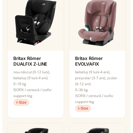
Britax Römer
Britax Römer
DUALFIX Z-LINE
EVOLVAFIX
nou-născut (0-12 luni),
bebeluș (9 luni-4 ani),
bebeluș (9 luni-4 ani)
preșcolar (3-7 ani), școlar
0–18 kg
(6-12 ani)
ISOFIX / centură / isofix-
0–36 kg
support-leg
ISOFIX / centură / isofix-
support-leg
i-Size
i-Size