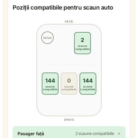
Poziții compatibile pentru scaun auto
FAȚĂ
Volan
2
scaune
compatibile
144
0
144
scaune
scaune
scaune
compatibile
compatibile
compatibile
SPATE
2 scaune compatibile
→
Pasager față