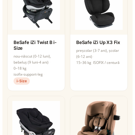
BeSafe iZi Twist B i-
BeSafe iZi Up X3 Fix
Size
preșcolar (3-7 ani), școlar
nou-născut (0-12 luni),
(6-12 ani)
bebeluș (9 luni-4 ani)
15–36 kg
ISOFIX / centură
0–18 kg
isofix-support-leg
i-Size