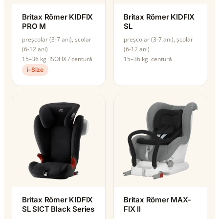
Britax Römer KIDFIX
Britax Römer KIDFIX
PRO M
SL
preșcolar (3-7 ani), școlar
preșcolar (3-7 ani), școlar
(6-12 ani)
(6-12 ani)
15–36 kg
ISOFIX / centură
15–36 kg
centură
i-Size
Britax Römer KIDFIX
Britax Römer MAX-
SL SICT Black Series
FIX II