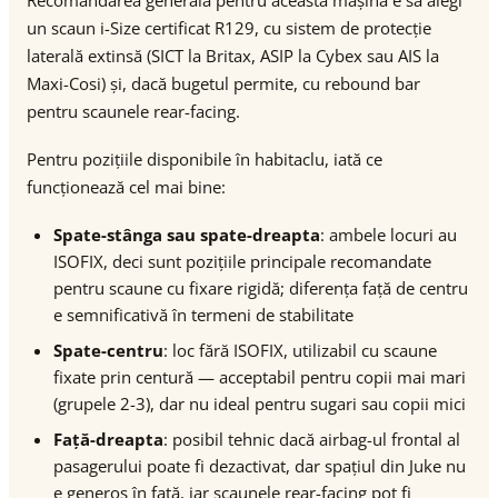
Recomandarea generală pentru această mașină e să alegi
un scaun i-Size certificat R129, cu sistem de protecție
laterală extinsă (SICT la Britax, ASIP la Cybex sau AIS la
Maxi-Cosi) și, dacă bugetul permite, cu rebound bar
pentru scaunele rear-facing.
Pentru pozițiile disponibile în habitaclu, iată ce
funcționează cel mai bine:
Spate-stânga sau spate-dreapta
: ambele locuri au
ISOFIX, deci sunt pozițiile principale recomandate
pentru scaune cu fixare rigidă; diferența față de centru
e semnificativă în termeni de stabilitate
Spate-centru
: loc fără ISOFIX, utilizabil cu scaune
fixate prin centură — acceptabil pentru copii mai mari
(grupele 2-3), dar nu ideal pentru sugari sau copii mici
Față-dreapta
: posibil tehnic dacă airbag-ul frontal al
pasagerului poate fi dezactivat, dar spațiul din Juke nu
e generos în față, iar scaunele rear-facing pot fi