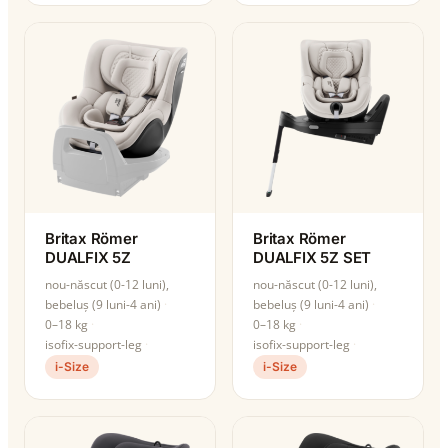
Britax Römer
Britax Römer
DUALFIX 5Z
DUALFIX 5Z SET
nou-născut (0-12 luni),
nou-născut (0-12 luni),
bebeluș (9 luni-4 ani)
bebeluș (9 luni-4 ani)
0–18 kg
0–18 kg
isofix-support-leg
isofix-support-leg
i-Size
i-Size