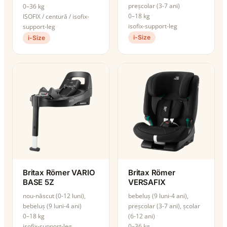
preșcolar (3-7 ani)
0–36 kg
0–18 kg
ISOFIX / centură / isofix-
isofix-support-leg
support-leg
i-Size
i-Size
Britax Römer VARIO
Britax Römer
BASE 5Z
VERSAFIX
nou-născut (0-12 luni),
bebeluș (9 luni-4 ani),
bebeluș (9 luni-4 ani)
preșcolar (3-7 ani), școlar
0–18 kg
(6-12 ani)
isofix-support-leg
0–36 kg