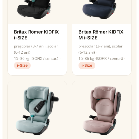
Britax Römer KIDFIX
Britax Römer KIDFIX
i-SIZE
M i-SIZE
preșcolar (3-7 ani), școlar
preșcolar (3-7 ani), școlar
(6-12 ani)
(6-12 ani)
15–36 kg
ISOFIX / centură
15–36 kg
ISOFIX / centură
i-Size
i-Size