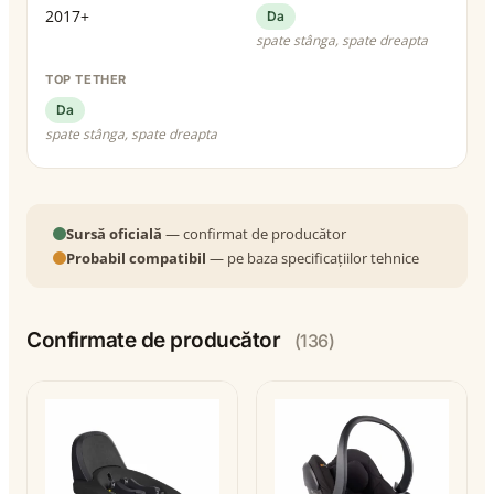
2017+
Da
spate stânga, spate dreapta
TOP TETHER
Da
spate stânga, spate dreapta
Sursă oficială
— confirmat de producător
Probabil compatibil
— pe baza specificațiilor tehnice
Confirmate de producător
(136)