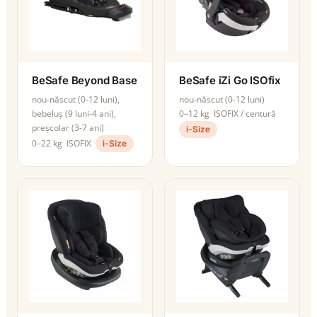
BeSafe Beyond Base
BeSafe iZi Go ISOfix
nou-născut (0-12 luni),
nou-născut (0-12 luni)
bebeluș (9 luni-4 ani),
0–12 kg
ISOFIX / centură
preșcolar (3-7 ani)
i-Size
0–22 kg
ISOFIX
i-Size