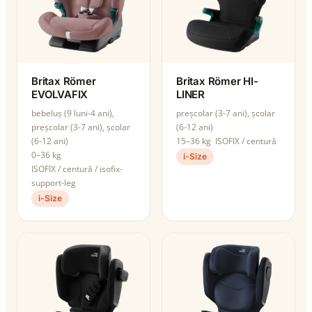
Britax Römer
Britax Römer HI-
EVOLVAFIX
LINER
bebeluș (9 luni-4 ani),
preșcolar (3-7 ani), școlar
preșcolar (3-7 ani), școlar
(6-12 ani)
(6-12 ani)
15–36 kg
ISOFIX / centură
0–36 kg
i-Size
ISOFIX / centură / isofix-
support-leg
i-Size