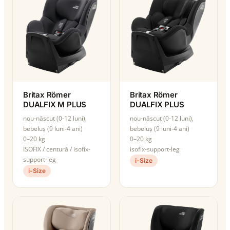
Britax Römer
Britax Römer
DUALFIX M PLUS
DUALFIX PLUS
nou-născut (0-12 luni),
nou-născut (0-12 luni),
bebeluș (9 luni-4 ani)
bebeluș (9 luni-4 ani)
0–20 kg
0–20 kg
ISOFIX / centură / isofix-
isofix-support-leg
support-leg
i-Size
i-Size