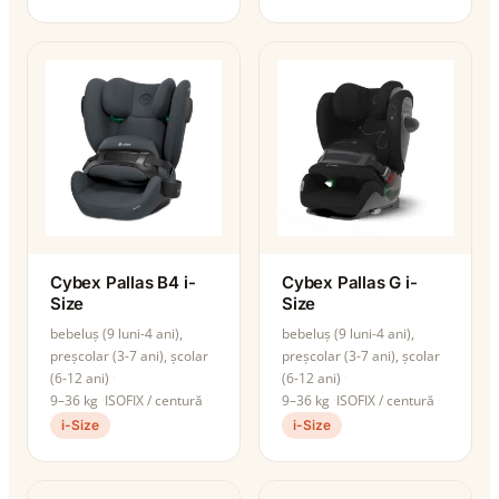
Cybex Pallas B4 i-
Cybex Pallas G i-
Size
Size
bebeluș (9 luni-4 ani),
bebeluș (9 luni-4 ani),
preșcolar (3-7 ani), școlar
preșcolar (3-7 ani), școlar
(6-12 ani)
(6-12 ani)
9–36 kg
ISOFIX / centură
9–36 kg
ISOFIX / centură
i-Size
i-Size