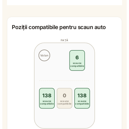
Poziții compatibile pentru scaun auto
FAȚĂ
Volan
6
scaune
compatibile
138
0
138
scaune
scaune
scaune
compatibile
compatibile
compatibile