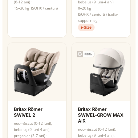
(6-12 ani)
bebeluș (9 luni-4 ani)
15–36 kg
ISOFIX / centură
0–20 kg
ISOFIX / centură / isofix-
support-leg
i-Size
Britax Römer
Britax Römer
SWIVEL 2
SWIVEL-GROW MAX
AIR
nou-născut (0-12 luni),
nou-născut (0-12 luni),
bebeluș (9 luni-4 ani),
bebeluș (9 luni-4 ani),
preșcolar (3-7 ani)