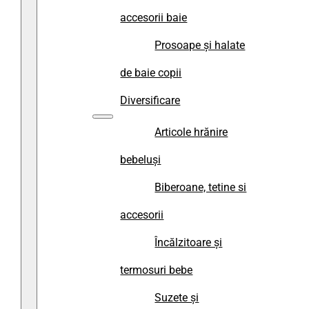
accesorii baie
Prosoape și halate
de baie copii
Diversificare
Articole hrănire
bebeluși
Biberoane, tetine si
accesorii
Încălzitoare și
termosuri bebe
Suzete și