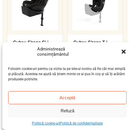
Cybex Sirona Gi i-
Cybex Sirona T i-
Size
Size
Administrează
consimțământul
nou-născut (0-12 luni),
nou-născut (0-12 luni),
bebeluș (9 luni-4 ani)
bebeluș (9 luni-4 ani)
0–19 kg
0–19 kg
Folosim cookie-uri pentru ca vizita ta pe site-ul nostru să fie cât mai simplă
ISOFIX / isofix-support-leg
ISOFIX / isofix-support-leg
și plăcută. Acestea ne ajută să ținem minte ce ai pus în coș și să îți arătăm
i-Size
i-Size
produsele potrivite.
Acceptă
Refuză
Politică cookie-uri
Politică de confidențialitate