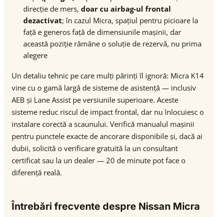
direcție de mers,
doar cu airbag-ul frontal
dezactivat
; în cazul Micra, spațiul pentru picioare la
față e generos față de dimensiunile mașinii, dar
această poziție rămâne o soluție de rezervă, nu prima
alegere
Un detaliu tehnic pe care mulți părinți îl ignoră: Micra K14
vine cu o gamă largă de sisteme de asistență — inclusiv
AEB și Lane Assist pe versiunile superioare. Aceste
sisteme reduc riscul de impact frontal, dar nu înlocuiesc o
instalare corectă a scaunului. Verifică manualul mașinii
pentru punctele exacte de ancorare disponibile și, dacă ai
dubii, solicită o verificare gratuită la un consultant
certificat sau la un dealer — 20 de minute pot face o
diferență reală.
Întrebări frecvente despre Nissan Micra