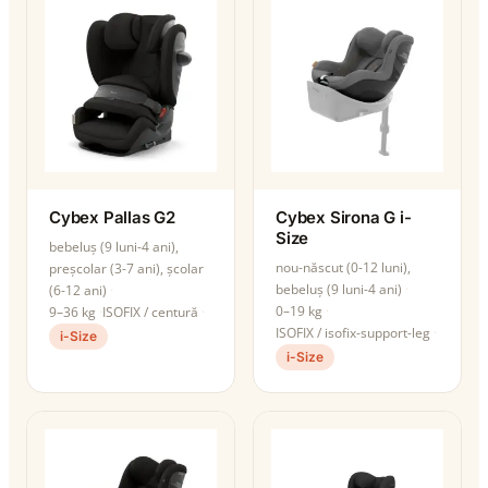
Cybex Pallas G2
Cybex Sirona G i-
Size
bebeluș (9 luni-4 ani),
nou-născut (0-12 luni),
preșcolar (3-7 ani), școlar
bebeluș (9 luni-4 ani)
(6-12 ani)
0–19 kg
9–36 kg
ISOFIX / centură
ISOFIX / isofix-support-leg
i-Size
i-Size