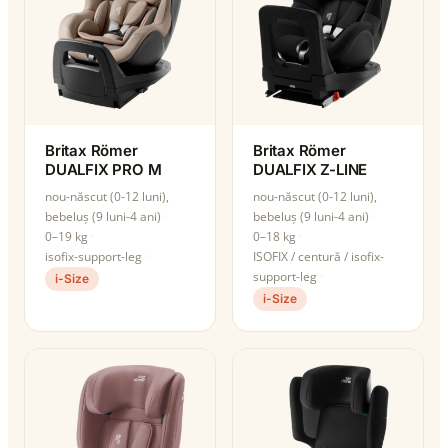
Britax Römer
Britax Römer
DUALFIX PRO M
DUALFIX Z-LINE
nou-născut (0-12 luni),
nou-născut (0-12 luni),
bebeluș (9 luni-4 ani)
bebeluș (9 luni-4 ani)
0–19 kg
0–18 kg
isofix-support-leg
ISOFIX / centură / isofix-
support-leg
i-Size
i-Size