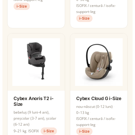
ISOFIX / centură / isofix-
i-Size
support-leg
i-Size
Cybex Anoris T2 i-
Cybex Cloud G i-Size
Size
nou-născut (0-12 luni)
bebeluș (9 luni-4 ani),
0–13 kg
preșcolar (3-7 ani), școlar
ISOFIX / centură / isofix-
(6-12 ani)
support-leg
9–21 kg
ISOFIX
i-Size
i-Size