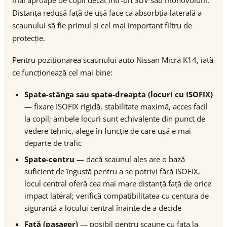
mai aproape de copil decât într-un SUV sau monovolum.
Distanța redusă față de ușă face ca absorbția laterală a
scaunului să fie primul și cel mai important filtru de
protecție.
Pentru poziționarea scaunului auto Nissan Micra K14, iată
ce funcționează cel mai bine:
Spate-stânga sau spate-dreapta (locuri cu ISOFIX)
— fixare ISOFIX rigidă, stabilitate maximă, acces facil
la copil; ambele locuri sunt echivalente din punct de
vedere tehnic, alege în funcție de care ușă e mai
departe de trafic
Spate-centru
— dacă scaunul ales are o bază
suficient de îngustă pentru a se potrivi fără ISOFIX,
locul central oferă cea mai mare distanță față de orice
impact lateral; verifică compatibilitatea cu centura de
siguranță a locului central înainte de a decide
Față (pasager)
— posibil pentru scaune cu fața la