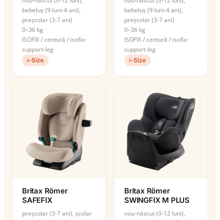
nou-născut (0-12 luni),
nou-născut (0-12 luni),
bebeluș (9 luni-4 ani),
bebeluș (9 luni-4 ani),
preșcolar (3-7 ani)
preșcolar (3-7 ani)
0–36 kg
0–36 kg
ISOFIX / centură / isofix-
ISOFIX / centură / isofix-
support-leg
support-leg
i-Size
i-Size
Britax Römer
Britax Römer
SAFEFIX
SWINGFIX M PLUS
preșcolar (3-7 ani), școlar
nou-născut (0-12 luni),