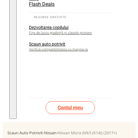
Flash Deals
Dezvoltarea copilului
Fișe de lucru gradiniță și clasele primare
Scaun auto potrivit
Verifică compatibilitatea cu mașina ta
Contul meu
Scaun Auto Potrivit
›
Nissan
›
Nissan Micra (Mk5 (K14)) (2017+)