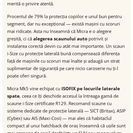
merită o privire atentă.
Procentul de 79% la protecția copiilor e unul bun pentru
segment, dar nu excepțional — există mașini cu scoruri
mai ridicate. Asta nu înseamnă că Micra e o alegere
greșită, ci că
alegerea scaunului auto
potrivit și
instalarea corectă devin cu atât mai importante. Un scaun
i-Size cu protecție laterală bună compensează diferența
față de mașinile cu scoruri mai înalte și adaugă un strat
suplimentar de siguranță pe care nicio caroserie nu ți-l
poate oferi singură.
Micra Mk5 vine echipat cu
ISOFIX pe locurile laterale
spate
, ceea ce îți deschide accesul la întreaga gamă de
scaune i-Size certificate R129. Recomand scaune cu
sisteme dedicate de protecție laterală — SICT (Britax), ASIP
(Cybex) sau AIS (Maxi-Cosi) — mai ales că habitaclul
compact al unui hatchback de oraș înseamnă că ușile sunt