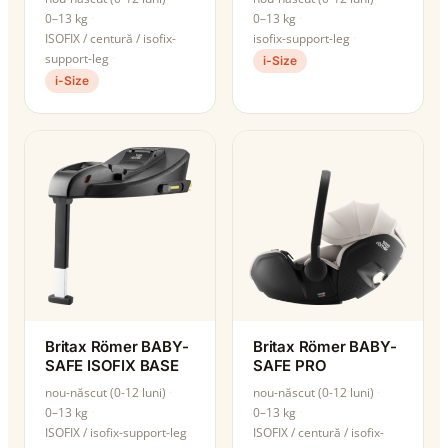
0–13 kg
0–13 kg
ISOFIX / centură / isofix-
isofix-support-leg
support-leg
i-Size
i-Size
Britax Römer BABY-
Britax Römer BABY-
SAFE ISOFIX BASE
SAFE PRO
nou-născut (0-12 luni)
nou-născut (0-12 luni)
0–13 kg
0–13 kg
ISOFIX / isofix-support-leg
ISOFIX / centură / isofix-