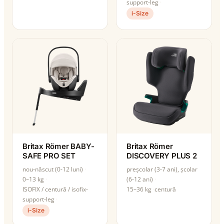
support-leg
i-Size
Britax Römer BABY-
Britax Römer
SAFE PRO SET
DISCOVERY PLUS 2
nou-născut (0-12 luni)
preșcolar (3-7 ani), școlar
0–13 kg
(6-12 ani)
ISOFIX / centură / isofix-
15–36 kg
centură
support-leg
i-Size