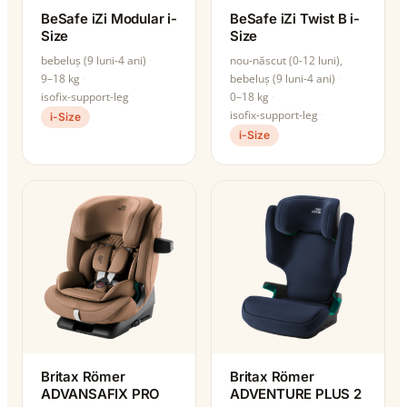
BeSafe iZi Modular i-
BeSafe iZi Twist B i-
Size
Size
bebeluș (9 luni-4 ani)
nou-născut (0-12 luni),
9–18 kg
bebeluș (9 luni-4 ani)
isofix-support-leg
0–18 kg
isofix-support-leg
i-Size
i-Size
Britax Römer
Britax Römer
ADVANSAFIX PRO
ADVENTURE PLUS 2