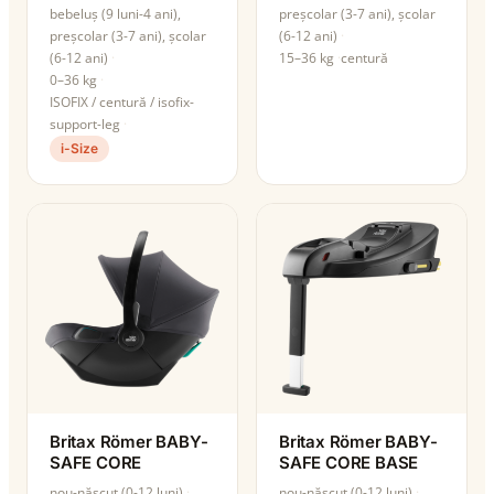
bebeluș (9 luni-4 ani),
preșcolar (3-7 ani), școlar
preșcolar (3-7 ani), școlar
(6-12 ani)
(6-12 ani)
15–36 kg
centură
0–36 kg
ISOFIX / centură / isofix-
support-leg
i-Size
Britax Römer BABY-
Britax Römer BABY-
SAFE CORE
SAFE CORE BASE
nou-născut (0-12 luni)
nou-născut (0-12 luni)