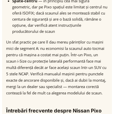
Spate-centru
— în principiu cea mai sigură
geometric, dar pe Pixo spațiul este limitat și centrul nu
oferă ISOFIX; dacă scaunul ales se montează stabil cu
centura de siguranță și are o bază solidă, rămâne o
opțiune, dar verifică atent instrucțiunile
producătorului de scaun
Un sfat practic pe care îl dau mereu părinților cu mașini
mici de segment A: nu economisi la scaunul auto tocmai
pentru că mașina a costat mai puțin. Într-un Pixo, un
scaun i-Size cu protecție laterală performantă face mai
multă diferență decât ar face același scaun într-un SUV cu
5 stele NCAP. Verifică manualul mașinii pentru punctele
exacte de ancorare disponibile și, dacă ai dubii la montaj,
mergi la un dealer sau specialist — montarea corectă
contează la fel de mult ca alegerea modelului de scaun.
Întrebări frecvente despre Nissan Pixo