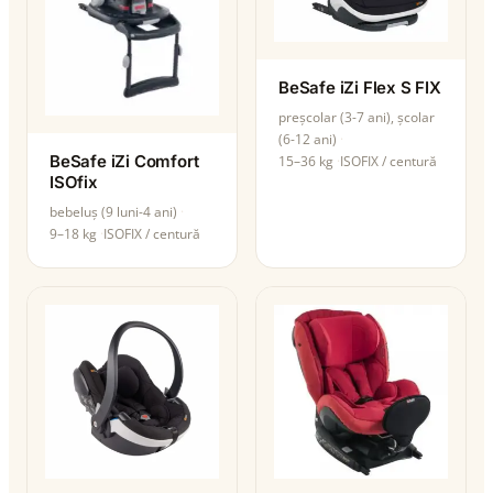
BeSafe iZi Flex S FIX
preșcolar (3-7 ani), școlar
(6-12 ani)
BeSafe iZi Comfort
15–36 kg
ISOFIX / centură
ISOfix
bebeluș (9 luni-4 ani)
9–18 kg
ISOFIX / centură