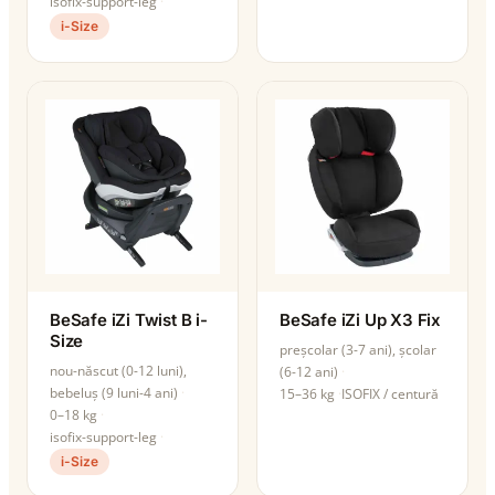
isofix-support-leg
i-Size
BeSafe iZi Twist B i-
BeSafe iZi Up X3 Fix
Size
preșcolar (3-7 ani), școlar
nou-născut (0-12 luni),
(6-12 ani)
bebeluș (9 luni-4 ani)
15–36 kg
ISOFIX / centură
0–18 kg
isofix-support-leg
i-Size