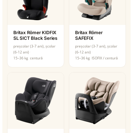
Britax Römer KIDFIX
Britax Römer
SL SICT Black Series
SAFEFIX
preșcolar (3-7 ani), școlar
preșcolar (3-7 ani), școlar
(6-12 ani)
(6-12 ani)
15–36 kg
centură
15–36 kg
ISOFIX / centură