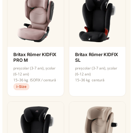
Britax Römer KIDFIX
Britax Römer KIDFIX
PRO M
SL
preșcolar (3-7 ani), școlar
preșcolar (3-7 ani), școlar
(6-12 ani)
(6-12 ani)
15–36 kg
ISOFIX / centură
15–36 kg
centură
i-Size