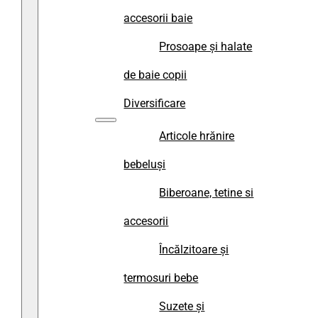
accesorii baie
Prosoape și halate
de baie copii
Diversificare
Articole hrănire
bebeluși
Biberoane, tetine si
accesorii
Încălzitoare și
termosuri bebe
Suzete și