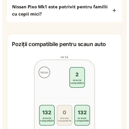
Nissan Pixo Mk1 este potrivit pentru familii
cu copii mici?
Poziții compatibile pentru scaun auto
FAȚĂ
Volan
2
scaune
compatibile
132
0
132
scaune
scaune
scaune
compatibile
compatibile
compatibile