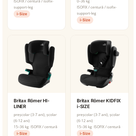
ISOFIX / centură / isofix-
0–36 kg
support-leg
ISOFIX / centură / isofix-
support-leg
i-Size
i-Size
Britax Römer HI-
Britax Römer KIDFIX
LINER
i-SIZE
preșcolar (3-7 ani), școlar
preșcolar (3-7 ani), școlar
(6-12 ani)
(6-12 ani)
15–36 kg
ISOFIX / centură
15–36 kg
ISOFIX / centură
i-Size
i-Size