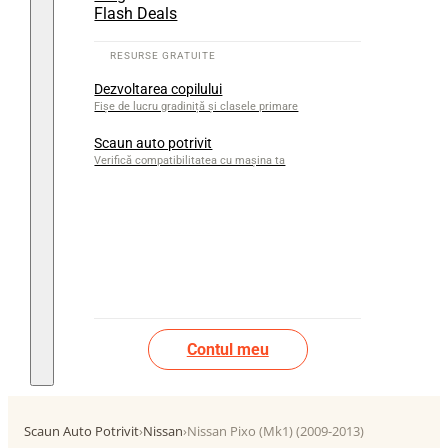
Flash Deals
Dezvoltarea copilului
Fișe de lucru gradiniță și clasele primare
Scaun auto potrivit
Verifică compatibilitatea cu mașina ta
Contul meu
Scaun Auto Potrivit
›
Nissan
›
Nissan Pixo (Mk1) (2009-2013)