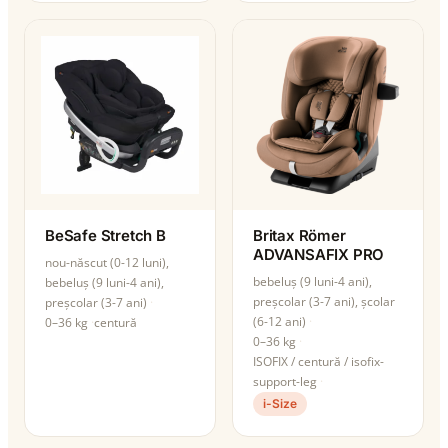
BeSafe Stretch B
Britax Römer
ADVANSAFIX PRO
nou-născut (0-12 luni),
bebeluș (9 luni-4 ani),
bebeluș (9 luni-4 ani),
preșcolar (3-7 ani), școlar
preșcolar (3-7 ani)
(6-12 ani)
0–36 kg
centură
0–36 kg
ISOFIX / centură / isofix-
support-leg
i-Size