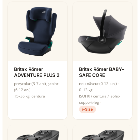
Britax Römer
Britax Römer BABY-
ADVENTURE PLUS 2
SAFE CORE
preșcolar (3-7 ani), școlar
nou-născut (0-12 luni)
(6-12 ani)
0–13 kg
15–36 kg
centură
ISOFIX / centură / isofix-
support-leg
i-Size