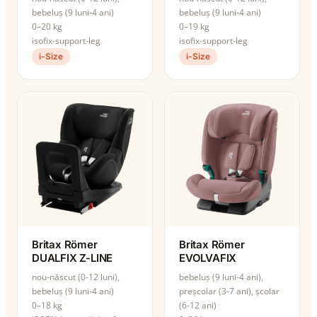
bebeluș (9 luni-4 ani)
bebeluș (9 luni-4 ani)
0–20 kg
0–19 kg
isofix-support-leg
isofix-support-leg
i-Size
i-Size
Britax Römer
Britax Römer
DUALFIX Z-LINE
EVOLVAFIX
nou-născut (0-12 luni),
bebeluș (9 luni-4 ani),
bebeluș (9 luni-4 ani)
preșcolar (3-7 ani), școlar
0–18 kg
(6-12 ani)