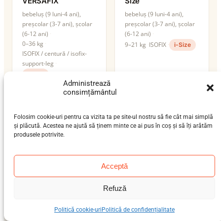
VERSAFIX
Size
bebeluș (9 luni-4 ani),
bebeluș (9 luni-4 ani),
preșcolar (3-7 ani), școlar
preșcolar (3-7 ani), școlar
(6-12 ani)
(6-12 ani)
0–36 kg
9–21 kg
ISOFIX
i-Size
ISOFIX / centură / isofix-
support-leg
i-Size
Administrează
consimțământul
Folosim cookie-uri pentru ca vizita ta pe site-ul nostru să fie cât mai simplă
și plăcută. Acestea ne ajută să ținem minte ce ai pus în coș și să îți arătăm
produsele potrivite.
Acceptă
Refuză
Cybex Cloud G i-Size
Cybex Pallas B4 i-
Politică cookie-uri
Politică de confidențialitate
Size
nou-născut (0-12 luni)