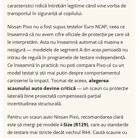
caracteristici ridică întrebări legitime când vine vorba de
transportul în siguranță al copilului.
Nissan Pixo nu a fost supus testelor Euro NCAP, ceea ce
înseamnă că nu avem cifre oficiale de protecție pe care să
le interpretăm. Asta nu înseamnă automat că mașina e
nesigură — modelele de segment A din acea perioadă nu
intrau de regulă în programele de testare independentă.
Ce înseamnă în practică: nu poți compara Pixo-ul cu un
model testat și știi mai puțin despre comportamentul
caroseriei la impact. Tocmai de aceea,
alegerea
scaunului auto devine critică
— un scaun cu protecție
laterală bine proiectată compensează parțial
incertitudinea structurală.
Pentru un scaun auto Nissan Pixo, recomandarea clară
este să mergi pe modele
i-Size (R129)
, care au standarde
de testare mai stricte decât vechiul R44. Caută scaune cu