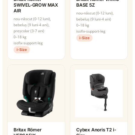
SWIVEL-GROW MAX
BASE 5Z
AIR
nou-născut (0-12 luni),
nou-născut (0-12 luni),
bebeluș (9 luni-4 ani)
bebeluș (9 luni-4 ani),
0–18 kg
preșcolar (3-7 ani)
isofix-support-leg
0–18 kg
i-Size
isofix-support-leg
i-Size
Britax Römer
Cybex Anoris T2 i-