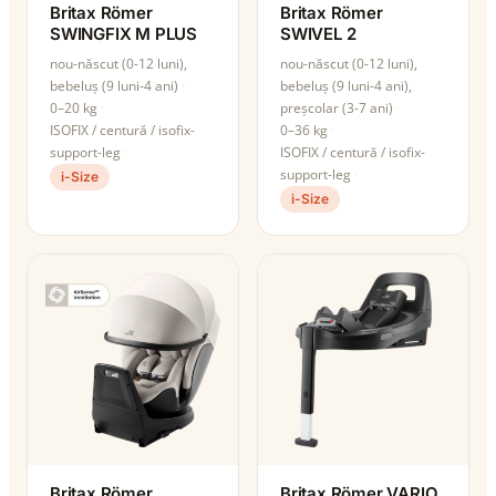
Britax Römer
Britax Römer
SWINGFIX M PLUS
SWIVEL 2
nou-născut (0-12 luni),
nou-născut (0-12 luni),
bebeluș (9 luni-4 ani)
bebeluș (9 luni-4 ani),
0–20 kg
preșcolar (3-7 ani)
ISOFIX / centură / isofix-
0–36 kg
support-leg
ISOFIX / centură / isofix-
support-leg
i-Size
i-Size
Britax Römer
Britax Römer VARIO