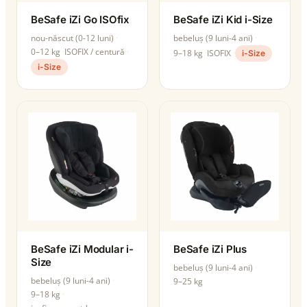
BeSafe iZi Go ISOfix
BeSafe iZi Kid i-Size
nou-născut (0-12 luni)
bebeluș (9 luni-4 ani)
0–12 kg
ISOFIX / centură
9–18 kg
ISOFIX
i-Size
i-Size
BeSafe iZi Modular i-
BeSafe iZi Plus
Size
bebeluș (9 luni-4 ani)
bebeluș (9 luni-4 ani)
9–25 kg
9–18 kg