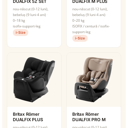
DUALFIX 5Z SET
DUALFIX M PLUS
nou-născut (0-12 luni),
nou-născut (0-12 luni),
bebeluș (9 luni-4 ani)
bebeluș (9 luni-4 ani)
0–18 kg
0–20 kg
isofix-support-leg
ISOFIX / centură / isofix-
support-leg
i-Size
i-Size
Britax Römer
Britax Römer
DUALFIX PLUS
DUALFIX PRO M
nou-născut (0-12 luni),
nou-născut (0-12 luni),