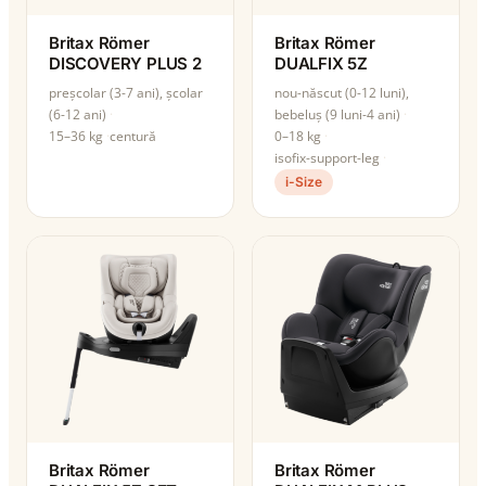
Britax Römer
Britax Römer
DISCOVERY PLUS 2
DUALFIX 5Z
preșcolar (3-7 ani), școlar
nou-născut (0-12 luni),
(6-12 ani)
bebeluș (9 luni-4 ani)
15–36 kg
centură
0–18 kg
isofix-support-leg
i-Size
Britax Römer
Britax Römer