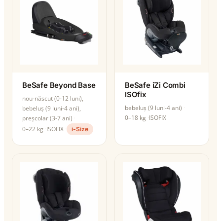
BeSafe Beyond Base
BeSafe iZi Combi
ISOfix
nou-născut (0-12 luni),
bebeluș (9 luni-4 ani)
bebeluș (9 luni-4 ani),
0–18 kg
ISOFIX
preșcolar (3-7 ani)
0–22 kg
ISOFIX
i-Size