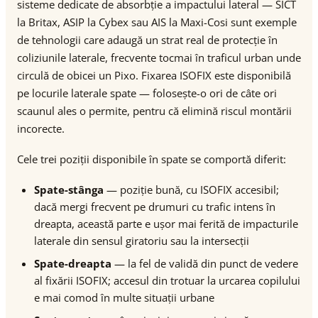
sisteme dedicate de absorbție a impactului lateral — SICT
la Britax, ASIP la Cybex sau AIS la Maxi-Cosi sunt exemple
de tehnologii care adaugă un strat real de protecție în
coliziunile laterale, frecvente tocmai în traficul urban unde
circulă de obicei un Pixo. Fixarea ISOFIX este disponibilă
pe locurile laterale spate — folosește-o ori de câte ori
scaunul ales o permite, pentru că elimină riscul montării
incorecte.
Cele trei poziții disponibile în spate se comportă diferit:
Spate-stânga
— poziție bună, cu ISOFIX accesibil;
dacă mergi frecvent pe drumuri cu trafic intens în
dreapta, această parte e ușor mai ferită de impacturile
laterale din sensul giratoriu sau la intersecții
Spate-dreapta
— la fel de validă din punct de vedere
al fixării ISOFIX; accesul din trotuar la urcarea copilului
e mai comod în multe situații urbane