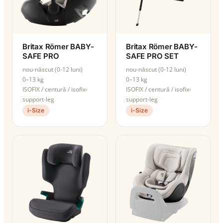
Britax Römer BABY-
Britax Römer BABY-
SAFE PRO
SAFE PRO SET
nou-născut (0-12 luni)
nou-născut (0-12 luni)
0–13 kg
0–13 kg
ISOFIX / centură / isofix-
ISOFIX / centură / isofix-
support-leg
support-leg
i-Size
i-Size