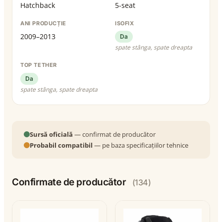
Hatchback
5-seat
ANI PRODUCȚIE
ISOFIX
2009–2013
Da
spate stânga, spate dreapta
TOP TETHER
Da
spate stânga, spate dreapta
Sursă oficială
— confirmat de producător
Probabil compatibil
— pe baza specificațiilor tehnice
Confirmate de producător
(134)