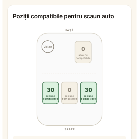
Poziții compatibile pentru scaun auto
FAȚĂ
Volan
0
scaune
compatibile
30
0
30
scaune
scaune
scaune
compatibile
compatibile
compatibile
SPATE