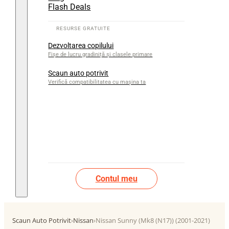
Flash Deals
Dezvoltarea copilului
Fișe de lucru gradiniță și clasele primare
Scaun auto potrivit
Verifică compatibilitatea cu mașina ta
Contul meu
Scaun Auto Potrivit
›
Nissan
›
Nissan Sunny (Mk8 (N17)) (2001-2021)