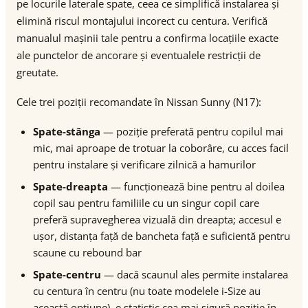
pe locurile laterale spate, ceea ce simplifică instalarea și
elimină riscul montajului incorect cu centura. Verifică
manualul mașinii tale pentru a confirma locațiile exacte
ale punctelor de ancorare și eventualele restricții de
greutate.
Cele trei poziții recomandate în Nissan Sunny (N17):
Spate-stânga
— poziție preferată pentru copilul mai
mic, mai aproape de trotuar la coborâre, cu acces facil
pentru instalare și verificare zilnică a hamurilor
Spate-dreapta
— funcționează bine pentru al doilea
copil sau pentru familiile cu un singur copil care
preferă supravegherea vizuală din dreapta; accesul e
ușor, distanța față de bancheta față e suficientă pentru
scaune cu rebound bar
Spate-centru
— dacă scaunul ales permite instalarea
cu centura în centru (nu toate modelele i-Size au
această opțiune), e statistic cea mai sigură poziție în