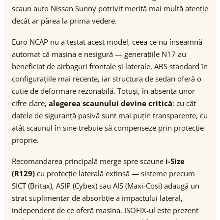
scaun auto Nissan Sunny potrivit merită mai multă atenție
decât ar părea la prima vedere.
Euro NCAP nu a testat acest model, ceea ce nu înseamnă
automat că mașina e nesigură — generațiile N17 au
beneficiat de airbaguri frontale și laterale, ABS standard în
configurațiile mai recente, iar structura de sedan oferă o
cutie de deformare rezonabilă. Totuși, în absența unor
cifre clare,
alegerea scaunului devine critică
: cu cât
datele de siguranță pasivă sunt mai puțin transparente, cu
atât scaunul în sine trebuie să compenseze prin protecție
proprie.
Recomandarea principală merge spre scaune
i-Size
(R129)
cu protecție laterală extinsă — sisteme precum
SICT (Britax), ASIP (Cybex) sau AIS (Maxi-Cosi) adaugă un
strat suplimentar de absorbție a impactului lateral,
independent de ce oferă mașina. ISOFIX-ul este prezent