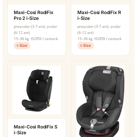
Maxi-Cosi RodiFix
Maxi-Cosi RodiFix R
Pro 2 i-Size
i-Size
preșcolar (3-7 ani), școlar
preșcolar (3-7 ani), școlar
(6-12 ani)
(6-12 ani)
15–36 kg
ISOFIX / centură
15–36 kg
ISOFIX / centură
i-Size
i-Size
Maxi-Cosi RodiFix S
i-Size