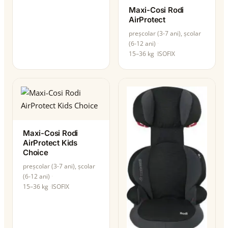
Maxi-Cosi Rodi
AirProtect
preșcolar (3-7 ani), școlar
(6-12 ani)
15–36 kg
ISOFIX
Maxi-Cosi Rodi
AirProtect Kids
Choice
preșcolar (3-7 ani), școlar
(6-12 ani)
15–36 kg
ISOFIX