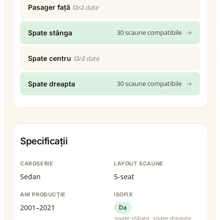
Pasager față
fără date
30 scaune compatibile
→
Spate stânga
Spate centru
fără date
30 scaune compatibile
→
Spate dreapta
Specificații
CAROSERIE
LAYOUT SCAUNE
Sedan
5-seat
ANI PRODUCȚIE
ISOFIX
2001–2021
Da
spate stânga, spate dreapta