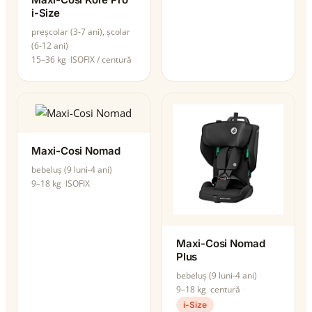
i-Size
preșcolar (3-7 ani), școlar
(6-12 ani)
15–36 kg
ISOFIX / centură
Maxi-Cosi Nomad
bebeluș (9 luni-4 ani)
9–18 kg
ISOFIX
Maxi-Cosi Nomad
Plus
bebeluș (9 luni-4 ani)
9–18 kg
centură
i-Size