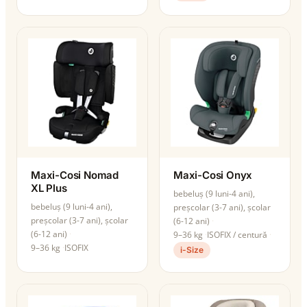
Maxi-Cosi Nomad
Maxi-Cosi Onyx
XL Plus
bebeluș (9 luni-4 ani),
bebeluș (9 luni-4 ani),
preșcolar (3-7 ani), școlar
preșcolar (3-7 ani), școlar
(6-12 ani)
(6-12 ani)
9–36 kg
ISOFIX / centură
9–36 kg
ISOFIX
i-Size