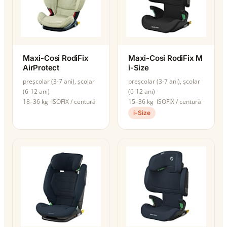
Maxi-Cosi RodiFix
Maxi-Cosi RodiFix M
AirProtect
i-Size
preșcolar (3-7 ani), școlar
preșcolar (3-7 ani), școlar
(6-12 ani)
(6-12 ani)
18–36 kg
ISOFIX / centură
15–36 kg
ISOFIX / centură
i-Size