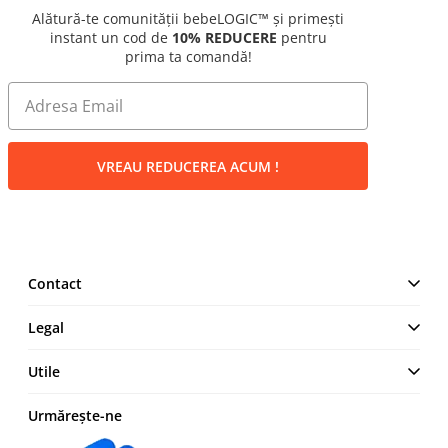
Alătură-te comunității bebeLOGIC™ și primești
instant un cod de
10% REDUCERE
pentru
prima ta comandă!
VREAU REDUCEREA ACUM !
Contact
MAKE IT LOGIC SRL
Legal
Str. Lt. Aurel Botea, Nr. 4,
București, Sector 3,
Termeni și Condiții
Utile
România
Politică de confidențialitate
+4 0744 23 0000
Cum comand
Urmărește-ne
Politica cookies
Modalități de plată