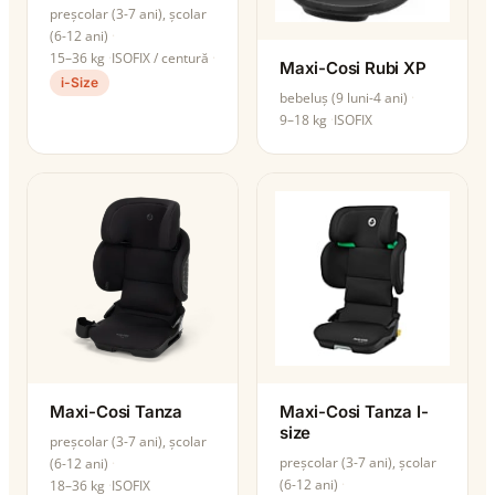
preșcolar (3-7 ani), școlar
(6-12 ani)
15–36 kg
ISOFIX / centură
Maxi-Cosi Rubi XP
i-Size
bebeluș (9 luni-4 ani)
9–18 kg
ISOFIX
Maxi-Cosi Tanza
Maxi-Cosi Tanza I-
size
preșcolar (3-7 ani), școlar
preșcolar (3-7 ani), școlar
(6-12 ani)
(6-12 ani)
18–36 kg
ISOFIX