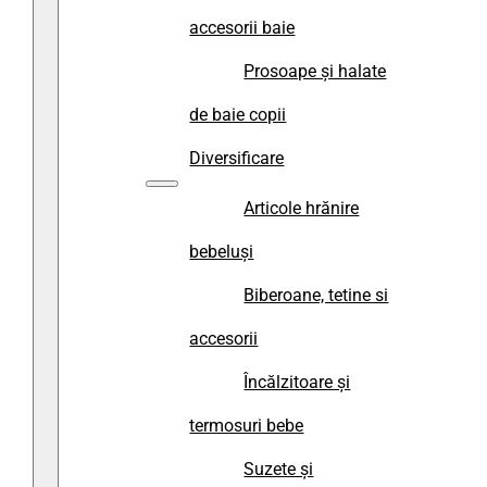
accesorii baie
Prosoape și halate
de baie copii
Diversificare
Articole hrănire
bebeluși
Biberoane, tetine si
accesorii
Încălzitoare și
termosuri bebe
Suzete și