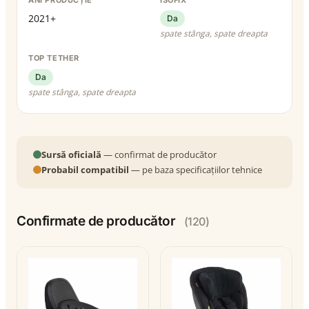
2021+
Da
spate stânga, spate dreapta
TOP TETHER
Da
spate stânga, spate dreapta
Sursă oficială
— confirmat de producător
Probabil compatibil
— pe baza specificațiilor tehnice
Confirmate de producător
(120)