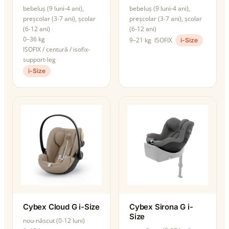
bebeluș (9 luni-4 ani),
bebeluș (9 luni-4 ani),
preșcolar (3-7 ani), școlar
preșcolar (3-7 ani), școlar
(6-12 ani)
(6-12 ani)
0–36 kg
9–21 kg
ISOFIX
i-Size
ISOFIX / centură / isofix-
support-leg
i-Size
Cybex Cloud G i-Size
Cybex Sirona G i-
Size
nou-născut (0-12 luni)