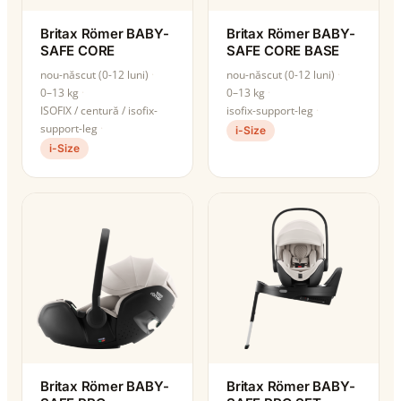
Britax Römer BABY-
Britax Römer BABY-
SAFE CORE
SAFE CORE BASE
nou-născut (0-12 luni)
nou-născut (0-12 luni)
0–13 kg
0–13 kg
ISOFIX / centură / isofix-
isofix-support-leg
support-leg
i-Size
i-Size
Britax Römer BABY-
Britax Römer BABY-