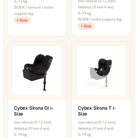
nou-născut (0-12 luni),
0–13 kg
bebeluș (9 luni-4 ani)
ISOFIX / centură / isofix-
0–19 kg
support-leg
ISOFIX / isofix-support-leg
i-Size
i-Size
Cybex Sirona Gi i-
Cybex Sirona T i-
Size
Size
nou-născut (0-12 luni),
nou-născut (0-12 luni),
bebeluș (9 luni-4 ani)
bebeluș (9 luni-4 ani)
0–19 kg
0–19 kg