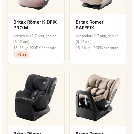
Britax Römer KIDFIX
Britax Römer
PRO M
SAFEFIX
preșcolar (3-7 ani), școlar
preșcolar (3-7 ani), școlar
(6-12 ani)
(6-12 ani)
15–36 kg
ISOFIX / centură
15–36 kg
ISOFIX / centură
i-Size
Britax Römer
Britax Römer