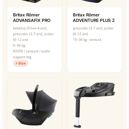
Britax Römer
Britax Römer
ADVANSAFIX PRO
ADVENTURE PLUS 2
bebeluș (9 luni-4 ani),
preșcolar (3-7 ani), școlar
preșcolar (3-7 ani), școlar
(6-12 ani)
(6-12 ani)
15–36 kg
centură
0–36 kg
ISOFIX / centură / isofix-
support-leg
i-Size