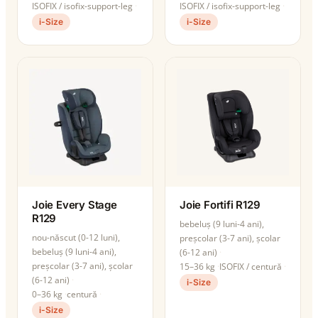
ISOFIX / isofix-support-leg
ISOFIX / isofix-support-leg
i-Size
i-Size
Joie Every Stage
Joie Fortifi R129
R129
bebeluș (9 luni-4 ani),
nou-născut (0-12 luni),
preșcolar (3-7 ani), școlar
bebeluș (9 luni-4 ani),
(6-12 ani)
preșcolar (3-7 ani), școlar
15–36 kg
ISOFIX / centură
(6-12 ani)
i-Size
0–36 kg
centură
i-Size