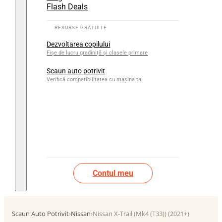
Flash Deals
Dezvoltarea copilului
Fișe de lucru gradiniță și clasele primare
Scaun auto potrivit
Verifică compatibilitatea cu mașina ta
Contul meu
Scaun Auto Potrivit
›
Nissan
›
Nissan X-Trail (Mk4 (T33)) (2021+)