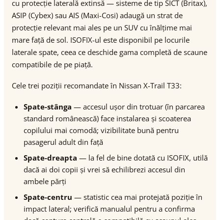
cu protecție laterală extinsă — sisteme de tip SICT (Britax),
ASIP (Cybex) sau AIS (Maxi-Cosi) adaugă un strat de
protecție relevant mai ales pe un SUV cu înălțime mai
mare față de sol. ISOFIX-ul este disponibil pe locurile
laterale spate, ceea ce deschide gama completă de scaune
compatibile de pe piață.
Cele trei poziții recomandate în Nissan X-Trail T33:
Spate-stânga
— accesul ușor din trotuar (în parcarea
standard românească) face instalarea și scoaterea
copilului mai comodă; vizibilitate bună pentru
pasagerul adult din față
Spate-dreapta
— la fel de bine dotată cu ISOFIX, utilă
dacă ai doi copii și vrei să echilibrezi accesul din
ambele părți
Spate-centru
— statistic cea mai protejată poziție în
impact lateral; verifică manualul pentru a confirma