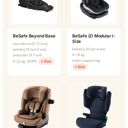
BeSafe Beyond Base
BeSafe iZi Modular i-
Size
nou-născut (0-12 luni),
bebeluș (9 luni-4 ani)
bebeluș (9 luni-4 ani),
9–18 kg
preșcolar (3-7 ani)
isofix-support-leg
0–22 kg
ISOFIX
i-Size
i-Size