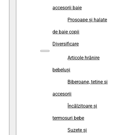
accesorii baie
Prosoape și halate
de baie copii
Diversificare
Articole hrănire
bebeluși
Biberoane, tetine si
accesorii
Încălzitoare și
termosuri bebe
Suzete și