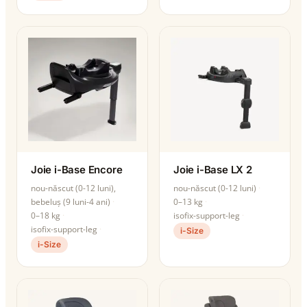
Joie i-Base Encore
Joie i-Base LX 2
nou-născut (0-12 luni),
nou-născut (0-12 luni)
bebeluș (9 luni-4 ani)
0–13 kg
0–18 kg
isofix-support-leg
isofix-support-leg
i-Size
i-Size