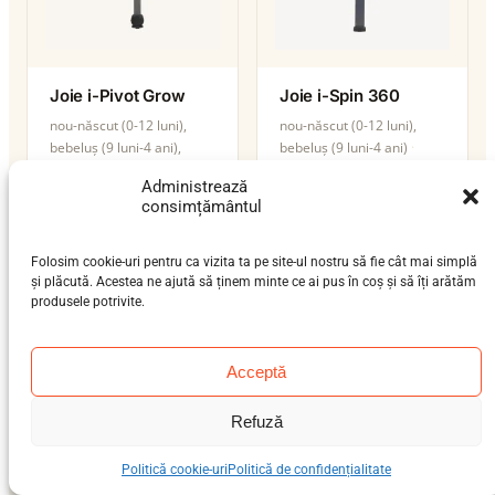
Joie i-Pivot Grow
Joie i-Spin 360
nou-născut (0-12 luni),
nou-născut (0-12 luni),
bebeluș (9 luni-4 ani),
bebeluș (9 luni-4 ani)
preșcolar (3-7 ani)
0–18 kg
Administrează
0–25 kg
isofix-support-leg
consimțământul
isofix-support-leg
i-Size
i-Size
Folosim cookie-uri pentru ca vizita ta pe site-ul nostru să fie cât mai simplă
și plăcută. Acestea ne ajută să ținem minte ce ai pus în coș și să îți arătăm
produsele potrivite.
Acceptă
Refuză
Politică cookie-uri
Politică de confidențialitate