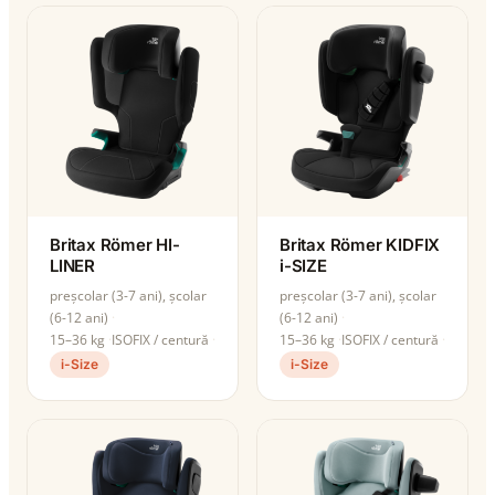
Britax Römer HI-
Britax Römer KIDFIX
LINER
i-SIZE
preșcolar (3-7 ani), școlar
preșcolar (3-7 ani), școlar
(6-12 ani)
(6-12 ani)
15–36 kg
ISOFIX / centură
15–36 kg
ISOFIX / centură
i-Size
i-Size