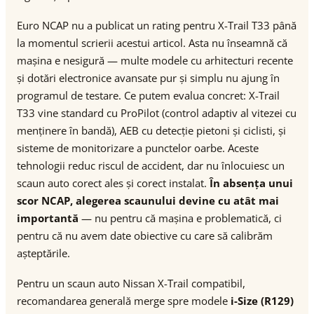
Euro NCAP nu a publicat un rating pentru X-Trail T33 până
la momentul scrierii acestui articol. Asta nu înseamnă că
mașina e nesigură — multe modele cu arhitecturi recente
și dotări electronice avansate pur și simplu nu ajung în
programul de testare. Ce putem evalua concret: X-Trail
T33 vine standard cu ProPilot (control adaptiv al vitezei cu
menținere în bandă), AEB cu detecție pietoni și ciclisti, și
sisteme de monitorizare a punctelor oarbe. Aceste
tehnologii reduc riscul de accident, dar nu înlocuiesc un
scaun auto corect ales și corect instalat.
În absența unui
scor NCAP, alegerea scaunului devine cu atât mai
importantă
— nu pentru că mașina e problematică, ci
pentru că nu avem date obiective cu care să calibrăm
așteptările.
Pentru un scaun auto Nissan X-Trail compatibil,
recomandarea generală merge spre modele
i-Size (R129)