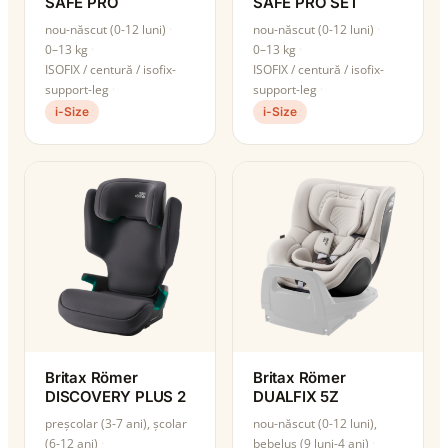
SAFE PRO
SAFE PRO SET
nou-născut (0-12 luni)
nou-născut (0-12 luni)
0–13 kg
0–13 kg
ISOFIX / centură / isofix-
ISOFIX / centură / isofix-
support-leg
support-leg
i-Size
i-Size
Britax Römer
Britax Römer
DISCOVERY PLUS 2
DUALFIX 5Z
preșcolar (3-7 ani), școlar
nou-născut (0-12 luni),
(6-12 ani)
bebeluș (9 luni-4 ani)