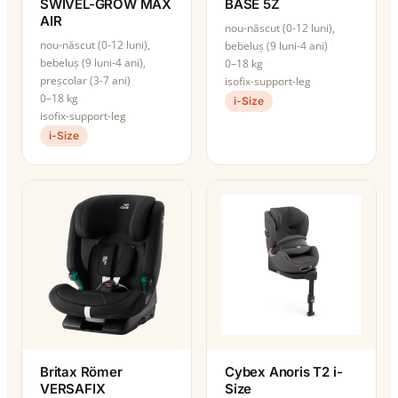
SWIVEL-GROW MAX
BASE 5Z
AIR
nou-născut (0-12 luni),
nou-născut (0-12 luni),
bebeluș (9 luni-4 ani)
bebeluș (9 luni-4 ani),
0–18 kg
preșcolar (3-7 ani)
isofix-support-leg
0–18 kg
i-Size
isofix-support-leg
i-Size
Britax Römer
Cybex Anoris T2 i-
VERSAFIX
Size