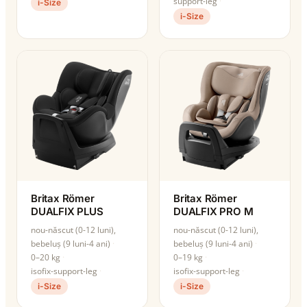
support-leg
i-Size
i-Size
Britax Römer
Britax Römer
DUALFIX PLUS
DUALFIX PRO M
nou-născut (0-12 luni),
nou-născut (0-12 luni),
bebeluș (9 luni-4 ani)
bebeluș (9 luni-4 ani)
0–20 kg
0–19 kg
isofix-support-leg
isofix-support-leg
i-Size
i-Size