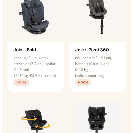
Joie i-Bold
Joie i-Pivot 360
bebeluș (9 luni-4 ani),
nou-născut (0-12 luni),
preșcolar (3-7 ani), școlar
bebeluș (9 luni-4 ani)
(6-12 ani)
0–18 kg
15–36 kg
ISOFIX / centură
isofix-support-leg
i-Size
i-Size