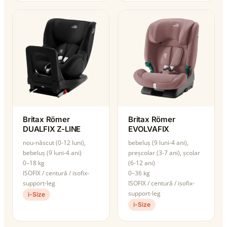
Britax Römer
Britax Römer
DUALFIX Z-LINE
EVOLVAFIX
nou-născut (0-12 luni),
bebeluș (9 luni-4 ani),
bebeluș (9 luni-4 ani)
preșcolar (3-7 ani), școlar
0–18 kg
(6-12 ani)
ISOFIX / centură / isofix-
0–36 kg
support-leg
ISOFIX / centură / isofix-
support-leg
i-Size
i-Size