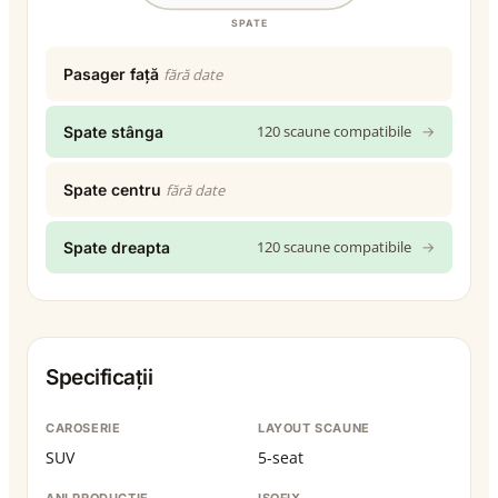
SPATE
Pasager față
fără date
120 scaune compatibile
→
Spate stânga
Spate centru
fără date
120 scaune compatibile
→
Spate dreapta
Specificații
CAROSERIE
LAYOUT SCAUNE
SUV
5-seat
ANI PRODUCȚIE
ISOFIX