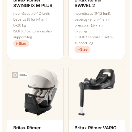
SWINGFIX M PLUS
SWIVEL 2
nou-născut (0-12 luni),
nou-născut (0-12 luni),
bebeluș (9 luni-4 ani)
bebeluș (9 luni-4 ani),
0–20 kg
preșcolar (3-7 ani)
ISOFIX / centură / isofix-
0–36 kg
support-leg
ISOFIX / centură / isofix-
support-leg
i-Size
i-Size
Britax Römer
Britax Römer VARIO