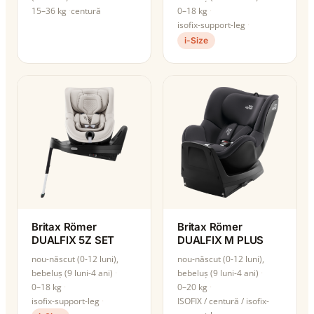
15–36 kg
centură
0–18 kg
isofix-support-leg
i-Size
Britax Römer
Britax Römer
DUALFIX 5Z SET
DUALFIX M PLUS
nou-născut (0-12 luni),
nou-născut (0-12 luni),
bebeluș (9 luni-4 ani)
bebeluș (9 luni-4 ani)
0–18 kg
0–20 kg
isofix-support-leg
ISOFIX / centură / isofix-