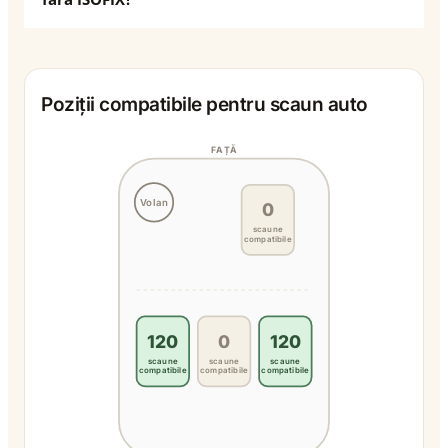
Poziții compatibile pentru scaun auto
FAȚĂ
Volan
0
scaune
compatibile
120
0
120
scaune
scaune
scaune
compatibile
compatibile
compatibile