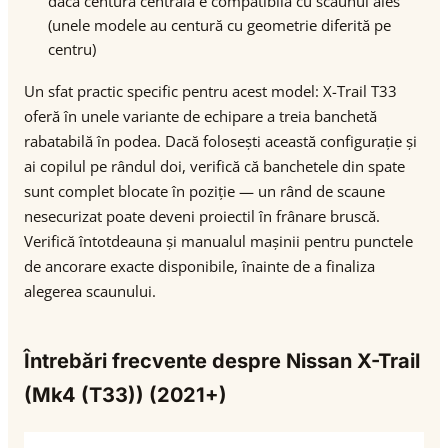
dacă centura centrală e compatibilă cu scaunul ales
(unele modele au centură cu geometrie diferită pe
centru)
Un sfat practic specific pentru acest model: X-Trail T33
oferă în unele variante de echipare a treia banchetă
rabatabilă în podea. Dacă folosești această configurație și
ai copilul pe rândul doi, verifică că banchetele din spate
sunt complet blocate în poziție — un rând de scaune
nesecurizat poate deveni proiectil în frânare bruscă.
Verifică întotdeauna și manualul mașinii pentru punctele
de ancorare exacte disponibile, înainte de a finaliza
alegerea scaunului.
Întrebări frecvente despre Nissan X-Trail
(Mk4 (T33)) (2021+)