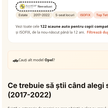
Neevaluat
Estate
2017–2022
5-seat locuri
ISOFIX
Top Tet
Vezi toate cele
122 scaune auto pentru copii compat
și ISOFIX, de la nou-născut până la 12 ani.
Filtrează du
🚗
Cauți alt model
Opel
?
Ce trebuie să știi când aleg
(2017-2022)