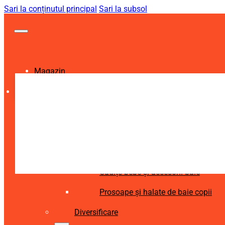
Sari la conținutul principal
Sari la subsol
Magazin
Igienă și Sănătate
Accesorii îngrijire copii
Articole igienă dentară copii
Aspiratoare nazale și accesorii
Cădițe bebe și accesorii baie
Prosoape și halate de baie copii
Diversificare