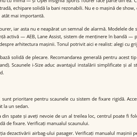
l, nu cu inima — și Opel Insignia Sports Tourer face parte din e
radă, echipare solidă la bani rezonabili. Nu e o mașină de show, d
 atât mai importantă.
Tourer, iar asta nu e neapărat un semnal de alarmă. Modelele de
anță activă — AEB, Lane Assist, sistem de menținere în bandă — pre
pre arhitectura mașinii. Tonul potrivit aici e realist: alegi cu grij
 o bază solidă de plecare. Recomandarea generală pentru acest t
and). Scaunele i-Size aduc avantajul instalării simplificate și a
d.
 sunt prioritare pentru scaunele cu sistem de fixare rigidă. Acces
ât la un sedan.
in spate și aveți nevoie de un al treilea loc, centrul poate fi fol
dă de fixare. Verificați manualul scaunului.
ia dezactivării airbag-ului pasager. Verificați manualul mașinii 