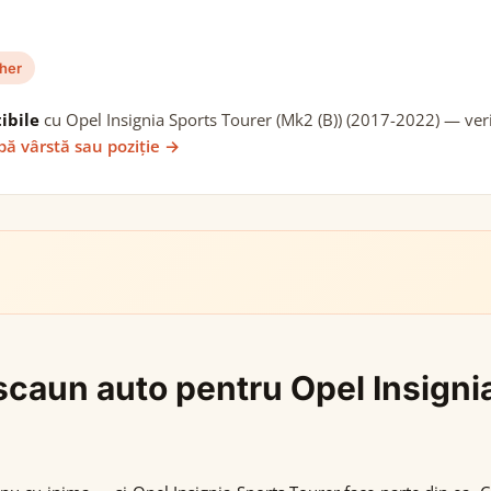
her
ibile
cu Opel Insignia Sports Tourer (Mk2 (B)) (2017-2022) — verif
pă vârstă sau poziție →
i scaun auto pentru Opel Insigni