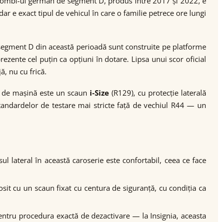
a. Combi-ul german de segment D, produs între 2017 și 2022, e
ar e exact tipul de vehicul în care o familie petrece ore lungi
 segment D din această perioadă sunt construite pe platforme
zente cel puțin ca opțiuni în dotare. Lipsa unui scor oficial
ă, nu cu frică.
ip de mașină este un scaun
i-Size
(R129), cu protecție laterală
l standardelor de testare mai stricte față de vechiul R44 — un
ul lateral în această caroserie este confortabil, ceea ce face
osit cu un scaun fixat cu centura de siguranță, cu condiția ca
pentru procedura exactă de dezactivare — la Insignia, aceasta