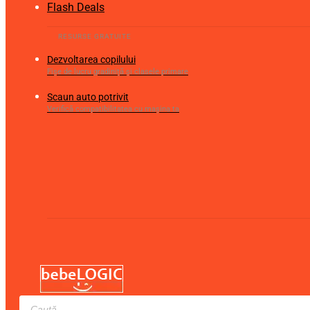
Flash Deals
Dezvoltarea copilului
Fișe de lucru gradiniță și clasele primare
Scaun auto potrivit
Verifică compatibilitatea cu mașina ta
Products