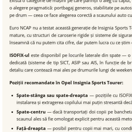
Există o categorie de mașini pe care părinții o aleg cu capu
o alegere pragmatică: portbagaj generos, stabilitate pe autost
pe drum — ceea ce face alegerea corectă a scaunului auto cu
Euro NCAP nu a testat această generație de Insignia Sports 
mature, cu structuri de caroserie rigide și sisteme de sigur
înseamnă că nu putem cita cifre, dar putem lucra cu ce știm des
ISOFIX-ul
este disponibil pe locurile laterale din spate —
dedicată (sisteme de tip SICT, ASIP sau AIS, în funcție de br
detaliu care contează mai ales pe drumurile lungi de weeken
Poziții recomandate în Opel Insignia Sports Tourer:
Spate-stânga sau spate-dreapta
— pozițiile cu ISOFIX
instalarea și extragerea copilului mai puțin stresantă dec
Spate-centru
— dacă transportați doi copii pe bancheta d
scaunul ales să fie omologat explicit pentru această meto
Față-dreapta
— posibil pentru copii mai mari, cu condiț