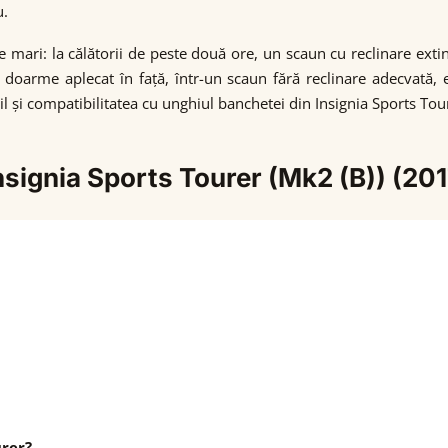
u.
țe mari: la călătorii de peste două ore, un scaun cu reclinare ext
are doarme aplecat în față, într-un scaun fără reclinare adecvată
il și compatibilitatea cu unghiul banchetei din Insignia Sports Tou
Insignia Sports Tourer (Mk2 (B)) (20
urer?