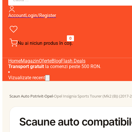
search
Account
Login/Register
0
Nu ai niciun produs în coș.
Home
Magazin
Oferte
Blog
Flash Deals
Transport gratuit
la comenzi peste 500 RON.
Vizualizate recent
Scaun Auto Potrivit
›
Opel
›
Opel Insignia Sports Tourer (Mk2 (B)) (2017-
Scaune auto compatibile