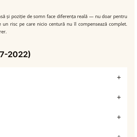
insă și poziție de somn face diferența reală — nu doar pentru
, e un risc pe care nicio centură nu îl compensează complet.
rer.
17-2022)