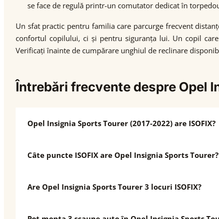
se face de regulă printr-un comutator dedicat în torpedo
Un sfat practic pentru familia care parcurge frecvent distan
confortul copilului, ci și pentru siguranța lui. Un copil c
Verificați înainte de cumpărare unghiul de reclinare disponib
Întrebări frecvente despre Opel 
Opel Insignia Sports Tourer (2017-2022) are ISOFIX?
Câte puncte ISOFIX are Opel Insignia Sports Tourer?
Are Opel Insignia Sports Tourer 3 locuri ISOFIX?
Pot monta 3 scaune auto în Opel Insignia Sports To