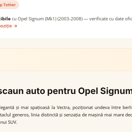
p Tether
ibile
cu Opel Signum (Mk1) (2003-2008) — verificate cu date ofici
poziție →
gi scaun auto pentru Opel Sign
antă și mai spațioasă la Vectra, poziționat undeva între berli
itaclul generos, linia distinctă și senzația de mașină mai mare d
unui SUV.