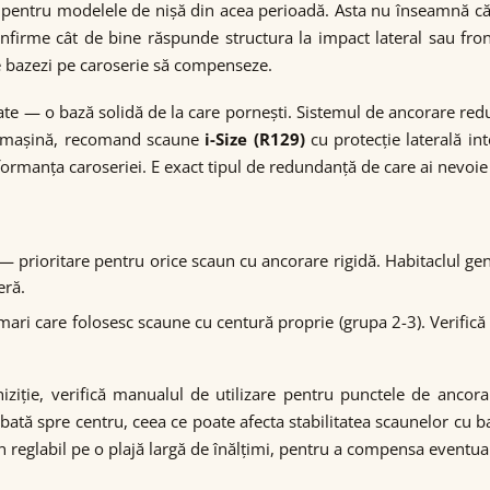
 pentru modelele de nișă din acea perioadă. Asta nu înseamnă că
onfirme cât de bine răspunde structura la impact lateral sau fro
e bazezi pe caroserie să compenseze.
ate — o bază solidă de la care pornești. Sistemul de ancorare re
tă mașină, recomand scaune
i-Size (R129)
cu protecție laterală in
ormanța caroseriei. E exact tipul de redundanță de care ai nevoie
 — prioritare pentru orice scaun cu ancorare rigidă. Habitaclul g
eră.
 mari care folosesc scaune cu centură proprie (grupa 2-3). Verific
iziție, verifică manualul de utilizare pentru punctele de ancora
ată spre centru, ceea ce poate afecta stabilitatea scaunelor cu 
jin reglabil pe o plajă largă de înălțimi, pentru a compensa eventua