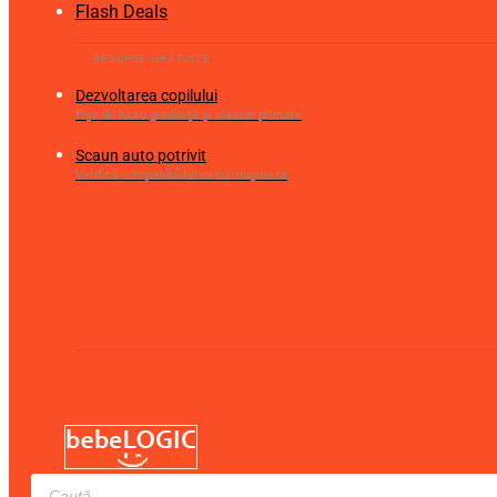
Flash Deals
Dezvoltarea copilului
Fișe de lucru gradiniță și clasele primare
Scaun auto potrivit
Verifică compatibilitatea cu mașina ta
Products