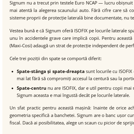
Signum nu a trecut prin testele Euro NCAP — lucru obișnuit
mai atentă la alegerea scaunului auto. Fără cifre care să c
sisteme proprii de protecție laterală bine documentate, nu t
Vestea bună e că Signum oferă ISOFIX pe locurile laterale sp
unu în accidentele grave care implică copii. Pentru aceas
(Maxi-Cosi) adaugă un strat de protecție independent de perf
Cele trei poziții din spate se comportă diferit:
Spate-stânga și spate-dreapta
sunt locurile cu ISOFIX
mai lat fără să compromiți accesul la centură sau la porti
Spate-centru
nu are ISOFIX, dar e util pentru copii mai
Signum aceasta e mai îngustă decât pe locurile laterale.
Un sfat practic pentru această mașină: înainte de orice ach
geometria specifică a banchetei. Signum are o banc ușor curb
fiscal. Dacă ai posibilitatea, alege un scaun cu picior de spri