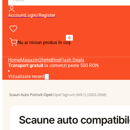
search
Account
Login/Register
0
Nu ai niciun produs în coș.
Home
Magazin
Oferte
Blog
Flash Deals
Transport gratuit
la comenzi peste 500 RON.
Vizualizate recent
Scaun Auto Potrivit
›
Opel
›
Opel Signum (Mk1) (2003-2008)
Scaune auto compatibi