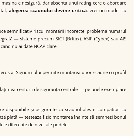
 mașina e nesigură, dar absența unui rating cere o abordare
ntal,
alegerea scaunului devine critică
: vrei un model cu
duce semnificativ riscul montării incorecte, problema numărul
tegrată — sisteme precum SICT (Britax), ASIP (Cybex) sau AIS
 când nu ai date NCAP clare.
eneros al Signum-ului permite montarea unor scaune cu profil
ă lățimea centurii de siguranță centrale — pe unele exemplare
re disponibile și asigură-te că scaunul ales e compatibil cu
bază plată — testează fizic montarea înainte să semnezi bonul
lele diferențe de nivel ale podelei.