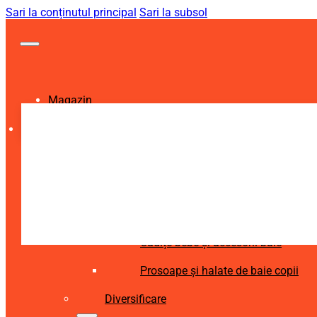
Sari la conținutul principal
Sari la subsol
Magazin
Igienă și Sănătate
Accesorii îngrijire copii
Articole igienă dentară copii
Aspiratoare nazale și accesorii
Cădițe bebe și accesorii baie
Prosoape și halate de baie copii
Diversificare