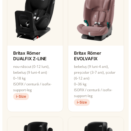
Britax Römer
Britax Römer
DUALFIX Z-LINE
EVOLVAFIX
nou-născut (0-12 luni),
bebeluș (9 luni-4 ani),
bebeluș (9 luni-4 ani)
preșcolar (3-7 ani), școlar
0–18 kg
(6-12 ani)
ISOFIX / centură / isofix-
0–36 kg
support-leg
ISOFIX / centură / isofix-
support-leg
i-Size
i-Size