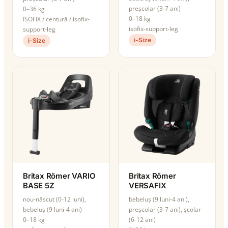
preșcolar (3-7 ani)
0–36 kg
0–18 kg
ISOFIX / centură / isofix-
isofix-support-leg
support-leg
i-Size
i-Size
Britax Römer VARIO
Britax Römer
BASE 5Z
VERSAFIX
nou-născut (0-12 luni),
bebeluș (9 luni-4 ani),
bebeluș (9 luni-4 ani)
preșcolar (3-7 ani), școlar
0–18 kg
(6-12 ani)