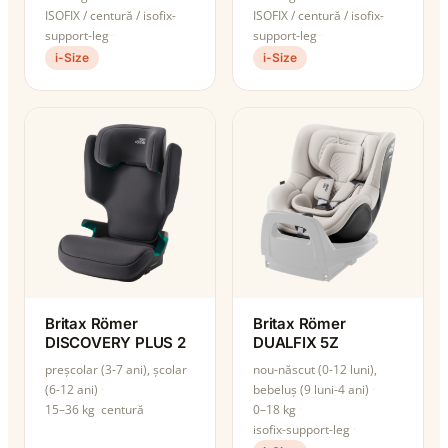
ISOFIX / centură / isofix-
ISOFIX / centură / isofix-
support-leg
support-leg
i-Size
i-Size
Britax Römer
Britax Römer
DISCOVERY PLUS 2
DUALFIX 5Z
preșcolar (3-7 ani), școlar
nou-născut (0-12 luni),
(6-12 ani)
bebeluș (9 luni-4 ani)
15–36 kg
centură
0–18 kg
isofix-support-leg