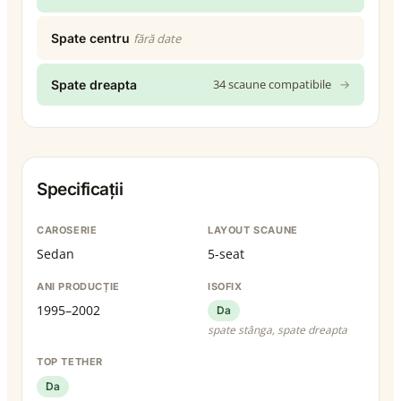
Spate centru
fără date
34 scaune compatibile
→
Spate dreapta
Specificații
CAROSERIE
LAYOUT SCAUNE
Sedan
5-seat
ANI PRODUCȚIE
ISOFIX
1995–2002
Da
spate stânga, spate dreapta
TOP TETHER
Da