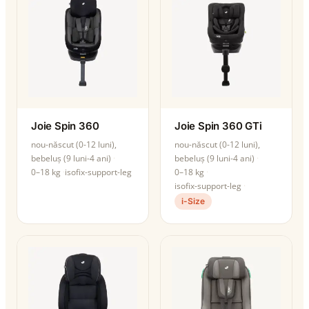
Joie Spin 360
Joie Spin 360 GTi
nou-născut (0-12 luni),
nou-născut (0-12 luni),
bebeluș (9 luni-4 ani)
bebeluș (9 luni-4 ani)
0–18 kg
isofix-support-leg
0–18 kg
isofix-support-leg
i-Size