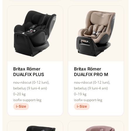
Britax Römer
Britax Römer
DUALFIX PLUS
DUALFIX PRO M
nou-născut (0-12 luni),
nou-născut (0-12 luni),
bebeluș (9 luni-4 ani)
bebeluș (9 luni-4 ani)
0–20 kg
0–19 kg
isofix-support-leg
isofix-support-leg
i-Size
i-Size