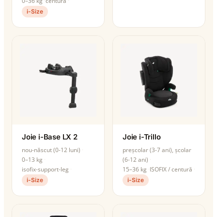
0–36 kg
centură
i-Size
Joie i-Base LX 2
Joie i-Trillo
nou-născut (0-12 luni)
preșcolar (3-7 ani), școlar
0–13 kg
(6-12 ani)
isofix-support-leg
15–36 kg
ISOFIX / centură
i-Size
i-Size