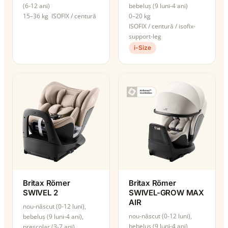
(6-12 ani)
bebeluș (9 luni-4 ani)
15–36 kg
ISOFIX / centură
0–20 kg
ISOFIX / centură / isofix-
support-leg
i-Size
Britax Römer
Britax Römer
SWIVEL 2
SWIVEL-GROW MAX
AIR
nou-născut (0-12 luni),
nou-născut (0-12 luni),
bebeluș (9 luni-4 ani),
bebeluș (9 luni-4 ani),
preșcolar (3-7 ani)