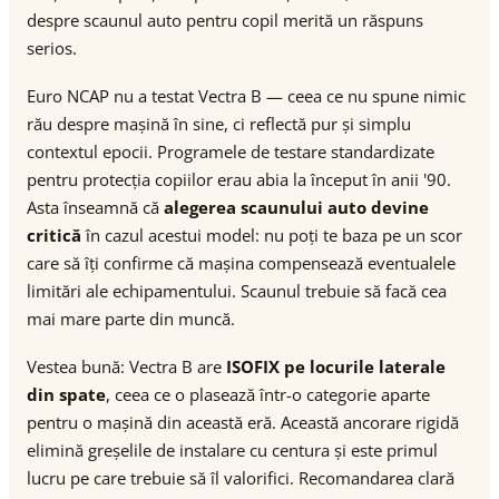
despre scaunul auto pentru copil merită un răspuns
serios.
Euro NCAP nu a testat Vectra B — ceea ce nu spune nimic
rău despre mașină în sine, ci reflectă pur și simplu
contextul epocii. Programele de testare standardizate
pentru protecția copiilor erau abia la început în anii '90.
Asta înseamnă că
alegerea scaunului auto devine
critică
în cazul acestui model: nu poți te baza pe un scor
care să îți confirme că mașina compensează eventualele
limitări ale echipamentului. Scaunul trebuie să facă cea
mai mare parte din muncă.
Vestea bună: Vectra B are
ISOFIX pe locurile laterale
din spate
, ceea ce o plasează într-o categorie aparte
pentru o mașină din această eră. Această ancorare rigidă
elimină greșelile de instalare cu centura și este primul
lucru pe care trebuie să îl valorifici. Recomandarea clară