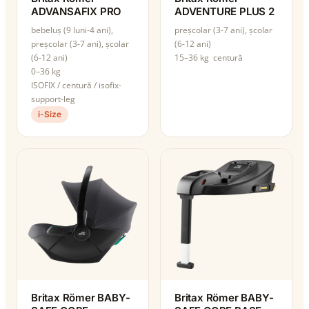
ADVANSAFIX PRO
ADVENTURE PLUS 2
bebeluș (9 luni-4 ani),
preșcolar (3-7 ani), școlar
preșcolar (3-7 ani), școlar
(6-12 ani)
(6-12 ani)
15–36 kg
centură
0–36 kg
ISOFIX / centură / isofix-
support-leg
i-Size
Britax Römer BABY-
Britax Römer BABY-