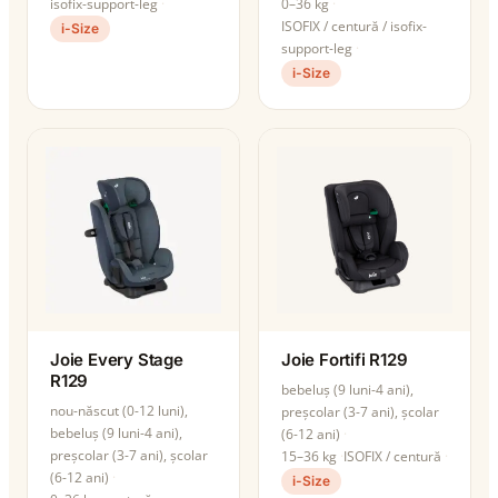
isofix-support-leg
0–36 kg
ISOFIX / centură / isofix-
i-Size
support-leg
i-Size
Joie Every Stage
Joie Fortifi R129
R129
bebeluș (9 luni-4 ani),
nou-născut (0-12 luni),
preșcolar (3-7 ani), școlar
bebeluș (9 luni-4 ani),
(6-12 ani)
preșcolar (3-7 ani), școlar
15–36 kg
ISOFIX / centură
(6-12 ani)
i-Size