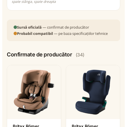
spate stânga, spate dreapta
Sursă oficială
— confirmat de producător
Probabil compatibil
— pe baza specificațiilor tehnice
Confirmate de producător
(34)
Britax Römer
Britax Römer