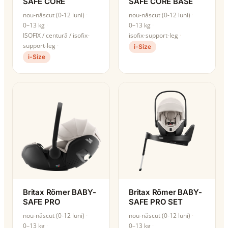
SAFE CORE
SAFE CORE BASE
nou-născut (0-12 luni)
nou-născut (0-12 luni)
0–13 kg
0–13 kg
ISOFIX / centură / isofix-
isofix-support-leg
support-leg
i-Size
i-Size
Britax Römer BABY-
Britax Römer BABY-
SAFE PRO
SAFE PRO SET
nou-născut (0-12 luni)
nou-născut (0-12 luni)
0–13 kg
0–13 kg