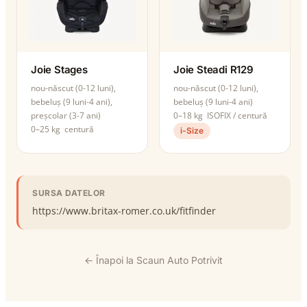
Joie Stages
Joie Steadi R129
nou-născut (0-12 luni),
nou-născut (0-12 luni),
bebeluș (9 luni-4 ani),
bebeluș (9 luni-4 ani)
preșcolar (3-7 ani)
0–18 kg
ISOFIX / centură
0–25 kg
centură
i-Size
SURSA DATELOR
https://www.britax-romer.co.uk/fitfinder
← Înapoi la Scaun Auto Potrivit