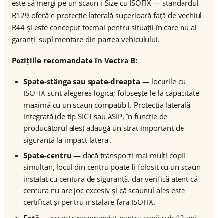
este să mergi pe un scaun i-Size cu ISOFIX — standardul
R129 oferă o protecție laterală superioară față de vechiul
R44 și este conceput tocmai pentru situații în care nu ai
garanții suplimentare din partea vehiculului.
Pozițiile recomandate în Vectra B:
Spate-stânga sau spate-dreapta
— locurile cu
ISOFIX sunt alegerea logică; folosește-le la capacitate
maximă cu un scaun compatibil. Protecția laterală
integrată (de tip SICT sau ASIP, în funcție de
producătorul ales) adaugă un strat important de
siguranță la impact lateral.
Spate-centru
— dacă transporti mai mulți copii
simultan, locul din centru poate fi folosit cu un scaun
instalat cu centura de siguranță, dar verifică atent că
centura nu are joc excesiv și că scaunul ales este
certificat și pentru instalare fără ISOFIX.
Față
— nu este recomandat pentru copii sub 12 ani