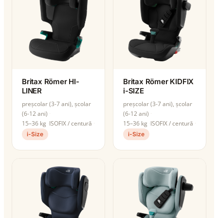
Britax Römer HI-
Britax Römer KIDFIX
LINER
i-SIZE
preșcolar (3-7 ani), școlar
preșcolar (3-7 ani), școlar
(6-12 ani)
(6-12 ani)
15–36 kg
ISOFIX / centură
15–36 kg
ISOFIX / centură
i-Size
i-Size