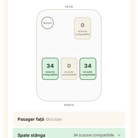
FAȚĂ
Volan
0
scaune
compatibile
34
0
34
scaune
scaune
scaune
compatibile
compatibile
compatibile
SPATE
Pasager față
fără date
34 scaune compatibile
→
Spate stânga