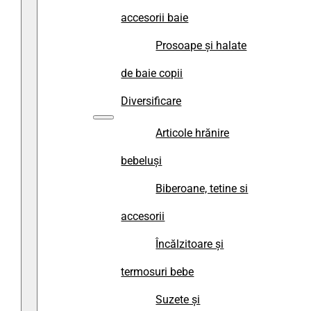
accesorii baie
Prosoape și halate
de baie copii
Diversificare
Articole hrănire
bebeluși
Biberoane, tetine si
accesorii
Încălzitoare și
termosuri bebe
Suzete și