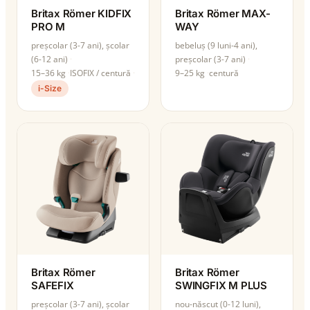
Britax Römer KIDFIX
Britax Römer MAX-
PRO M
WAY
preșcolar (3-7 ani), școlar
bebeluș (9 luni-4 ani),
(6-12 ani)
preșcolar (3-7 ani)
15–36 kg
ISOFIX / centură
9–25 kg
centură
i-Size
Britax Römer
Britax Römer
SAFEFIX
SWINGFIX M PLUS
preșcolar (3-7 ani), școlar
nou-născut (0-12 luni),