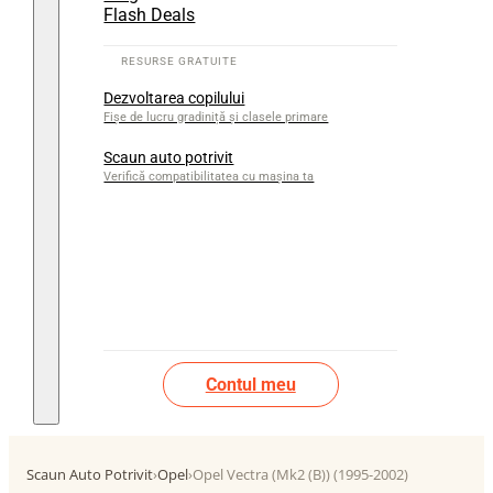
Flash Deals
Dezvoltarea copilului
Fișe de lucru gradiniță și clasele primare
Scaun auto potrivit
Verifică compatibilitatea cu mașina ta
Contul meu
Scaun Auto Potrivit
›
Opel
›
Opel Vectra (Mk2 (B)) (1995-2002)