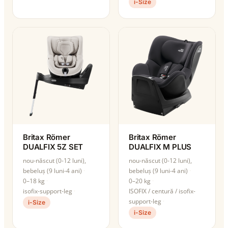
i-Size
Britax Römer
Britax Römer
DUALFIX 5Z SET
DUALFIX M PLUS
nou-născut (0-12 luni),
nou-născut (0-12 luni),
bebeluș (9 luni-4 ani)
bebeluș (9 luni-4 ani)
0–18 kg
0–20 kg
isofix-support-leg
ISOFIX / centură / isofix-
support-leg
i-Size
i-Size