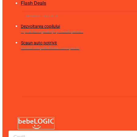
Flash Deals
Dezvoltarea copilului
Fișe de lucru gradiniță și clasele primare
Scaun auto potrivit
Verifică compatibilitatea cu mașina ta
Products