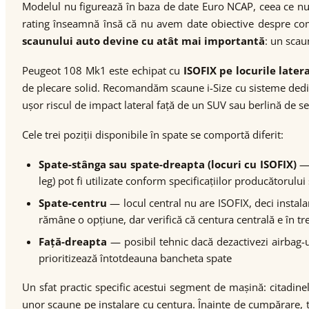
Modelul nu figurează în baza de date Euro NCAP, ceea ce n
rating înseamnă însă că nu avem date obiective despre comp
scaunului auto devine cu atât mai importantă
: un scau
Peugeot 108 Mk1 este echipat cu
ISOFIX pe locurile later
de plecare solid. Recomandăm scaune i-Size cu sisteme dedicate
ușor riscul de impact lateral față de un SUV sau berlină de s
Cele trei poziții disponibile în spate se comportă diferit:
Spate-stânga sau spate-dreapta (locuri cu ISOFIX)
— 
leg) pot fi utilizate conform specificațiilor producătorulu
Spate-centru
— locul central nu are ISOFIX, deci instalar
rămâne o opțiune, dar verifică că centura centrală e în t
Față-dreapta
— posibil tehnic dacă dezactivezi airbag-ul
prioritizează întotdeauna bancheta spate
Un sfat practic specific acestui segment de mașină: citadin
unor scaune pe instalare cu centura. Înainte de cumpărare, t