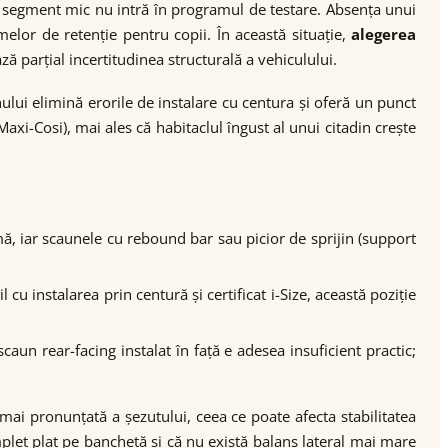
segment mic nu intră în programul de testare. Absența unui
lor de retenție pentru copii. În această situație,
alegerea
ză parțial incertitudinea structurală a vehiculului.
lui elimină erorile de instalare cu centura și oferă un punct
axi-Cosi), mai ales că habitaclul îngust al unui citadin crește
ă, iar scaunele cu rebound bar sau picior de sprijin (support
u instalarea prin centură și certificat i-Size, această poziție
aun rear-facing instalat în față e adesea insuficient practic;
ai pronunțată a șezutului, ceea ce poate afecta stabilitatea
plet plat pe banchetă și că nu există balans lateral mai mare