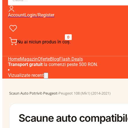
search
Account
Login/Register
0
Nu ai niciun produs în coș.
Home
Magazin
Oferte
Blog
Flash Deals
Transport gratuit
la comenzi peste 500 RON.
Vizualizate recent
Scaun Auto Potrivit
›
Peugeot
›
Peugeot 108 (Mk1) (2014-2021)
Scaune auto compatibil