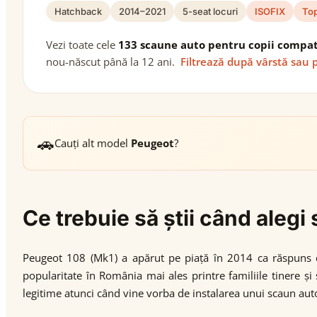
Hatchback
2014–2021
5-seat locuri
ISOFIX
Top
Vezi toate cele
133 scaune auto pentru copii compat
nou-născut până la 12 ani.
Filtrează după vârstă sau 
🚗
Cauți alt model
Peugeot
?
Ce trebuie să știi când aleg
Peugeot 108 (Mk1) a apărut pe piață în 2014 ca răspuns di
popularitate în România mai ales printre familiile tinere și
legitime atunci când vine vorba de instalarea unui scaun aut