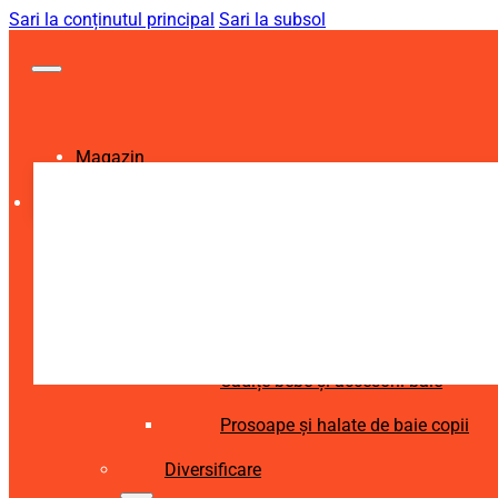
Sari la conținutul principal
Sari la subsol
Magazin
Igienă și Sănătate
Accesorii îngrijire copii
Articole igienă dentară copii
Aspiratoare nazale și accesorii
Cădițe bebe și accesorii baie
Prosoape și halate de baie copii
Diversificare