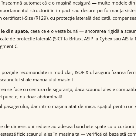
u înseamnă automat că e o mașină nesigură — multe modele din 
ortamentul structurii în impact sau despre performanța sisteme
n certificat i-Size (R129), cu protecție laterală dedicată, compensea
ale din spate
, ceea ce e o veste bună — ancorarea rigidă a scaunu
 de protecție laterală (SICT la Britax, ASIP la Cybex sau AIS la M
egment C.
pozițiile recomandate în mod clar; ISOFIX-ul asigură fixarea ferm
i scaunului și ale manualului mașinii
ea se face cu centura de siguranță; dacă scaunul ales e compatibil c
rei puncte, nu doar abdominală
 pasagerului, dar într-o mașină atât de mică, spațiul pentru un sc
ele de dimensiuni reduse au adesea banchete spate cu o curbură m
estează fizic scaunul ales în mașina ta — verifică că baza stă com