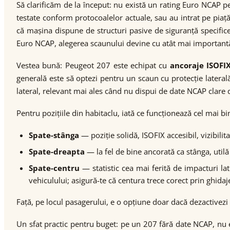
Să clarificăm de la început: nu există un rating Euro NCAP 
testate conform protocoalelor actuale, sau au intrat pe piaț
că mașina dispune de structuri pasive de siguranță specifice 
Euro NCAP, alegerea scaunului devine cu atât mai important
Vestea bună: Peugeot 207 este echipat cu
ancoraje ISOFIX
generală este să optezi pentru un scaun cu protecție lateral
lateral, relevant mai ales când nu dispui de date NCAP clar
Pentru pozițiile din habitaclu, iată ce funcționează cel mai bi
Spate-stânga
— poziție solidă, ISOFIX accesibil, vizibili
Spate-dreapta
— la fel de bine ancorată ca stânga, utilă
Spate-centru
— statistic cea mai ferită de impacturi la
vehiculului; asigură-te că centura trece corect prin ghidaj
Față, pe locul pasagerului, e o opțiune doar dacă dezactivezi
Un sfat practic pentru buget: pe un 207 fără date NCAP, nu e