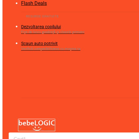
Flash Deals
Dezvoltarea copilului
Fișe de lucru gradiniță și clasele primare
Scaun auto potrivit
Verifică compatibilitatea cu mașina ta
Products