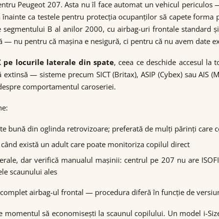
pentru Peugeot 207. Asta nu îl face automat un vehicul periculos 
ă înainte ca testele pentru protecția ocupanților să capete form
segmentului B al anilor 2000, cu airbag-uri frontale standard și, l
ă — nu pentru că mașina e nesigură, ci pentru că nu avem date ex
 pe locurile laterale din spate
, ceea ce deschide accesul la
ă extinsă — sisteme precum SICT (Britax), ASIP (Cybex) sau AIS (
e despre comportamentul caroseriei.
ne:
tate bună din oglinda retrovizoare; preferată de mulți părinți care 
 când există un adult care poate monitoriza copilul direct
terale, dar verifică manualul mașinii: centrul pe 207 nu are ISO
ele scaunului ales
 complet airbag-ul frontal — procedura diferă în funcție de versiu
 momentul să economisești la scaunul copilului. Un model i-Size cu