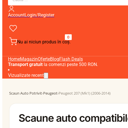
search
Account
Login/Register
0
Nu ai niciun produs în coș.
Home
Magazin
Oferte
Blog
Flash Deals
Transport gratuit
la comenzi peste 500 RON.
Vizualizate recent
Scaun Auto Potrivit
›
Peugeot
›
Peugeot 207 (Mk1) (2006-2014)
Scaune auto compatibi