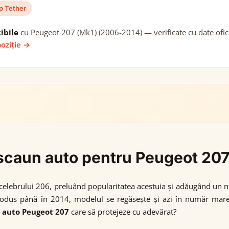
p Tether
ibile
cu Peugeot 207 (Mk1) (2006-2014) — verificate cu date ofici
poziție →
i scaun auto pentru Peugeot 20
celebrului 206, preluând popularitatea acestuia și adăugând un ni
dus până în 2014, modelul se regăsește și azi în număr mare 
 auto Peugeot 207
care să protejeze cu adevărat?