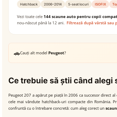
Hatchback
2006–2014
5-seat locuri
ISOFIX
To
Vezi toate cele
144 scaune auto pentru copii compat
nou-născut până la 12 ani.
Filtrează după vârstă sau 
🚗
Cauți alt model
Peugeot
?
Ce trebuie să știi când aleg
Peugeot 207 a apărut pe piață în 2006 ca succesor direct al 
cele mai vândute hatchback-uri compacte din România. Pro
confruntă cu o întrebare concretă: cum aleg corect un
scaun