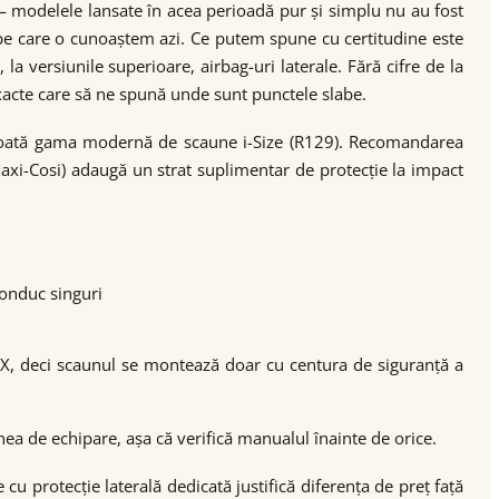
— modelele lansate în acea perioadă pur și simplu nu au fost
a pe care o cunoaștem azi. Ce putem spune cu certitudine este
a versiunile superioare, airbag-uri laterale. Fără cifre de la
acte care să ne spună unde sunt punctele slabe.
 toată gama modernă de scaune i-Size (R129). Recomandarea
Maxi-Cosi) adaugă un strat suplimentar de protecție la impact
conduc singuri
FIX, deci scaunul se montează doar cu centura de siguranță a
nea de echipare, așa că verifică manualul înainte de orice.
 protecție laterală dedicată justifică diferența de preț față