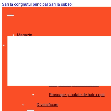
Sari la conținutul principal
Sari la subsol
Magazin
Igienă și Sănătate
Accesorii îngrijire copii
Articole igienă dentară copii
Aspiratoare nazale și accesorii
Cădițe bebe și accesorii baie
Prosoape și halate de baie copii
Diversificare