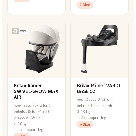
i-Size
Britax Römer
Britax Römer VARIO
SWIVEL-GROW MAX
BASE 5Z
AIR
nou-născut (0-12 luni),
nou-născut (0-12 luni),
bebeluș (9 luni-4 ani)
bebeluș (9 luni-4 ani),
0–18 kg
preșcolar (3-7 ani)
isofix-support-leg
0–18 kg
i-Size
isofix-support-leg