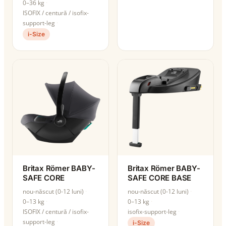
0–36 kg
ISOFIX / centură / isofix-
support-leg
i-Size
Britax Römer BABY-
Britax Römer BABY-
SAFE CORE
SAFE CORE BASE
nou-născut (0-12 luni)
nou-născut (0-12 luni)
0–13 kg
0–13 kg
ISOFIX / centură / isofix-
isofix-support-leg
support-leg
i-Size