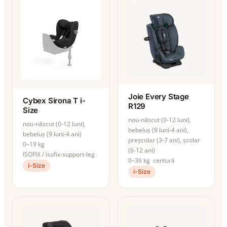
Joie Every Stage
Cybex Sirona T i-
R129
Size
nou-născut (0-12 luni),
nou-născut (0-12 luni),
bebeluș (9 luni-4 ani),
bebeluș (9 luni-4 ani)
preșcolar (3-7 ani), școlar
0–19 kg
(6-12 ani)
ISOFIX / isofix-support-leg
0–36 kg
centură
i-Size
i-Size