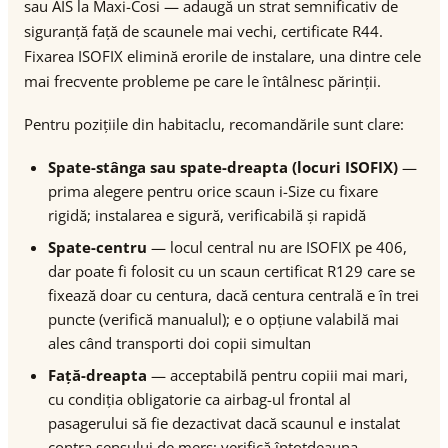
sau AIS la Maxi-Cosi — adaugă un strat semnificativ de
siguranță față de scaunele mai vechi, certificate R44.
Fixarea ISOFIX elimină erorile de instalare, una dintre cele
mai frecvente probleme pe care le întâlnesc părinții.
Pentru pozițiile din habitaclu, recomandările sunt clare:
Spate-stânga sau spate-dreapta (locuri ISOFIX)
—
prima alegere pentru orice scaun i-Size cu fixare
rigidă; instalarea e sigură, verificabilă și rapidă
Spate-centru
— locul central nu are ISOFIX pe 406,
dar poate fi folosit cu un scaun certificat R129 care se
fixează doar cu centura, dacă centura centrală e în trei
puncte (verifică manualul); e o opțiune valabilă mai
ales când transporti doi copii simultan
Față-dreapta
— acceptabilă pentru copiii mai mari,
cu condiția obligatorie ca airbag-ul frontal al
pasagerului să fie dezactivat dacă scaunul e instalat
contra sensului de mers; verifică întotdeauna