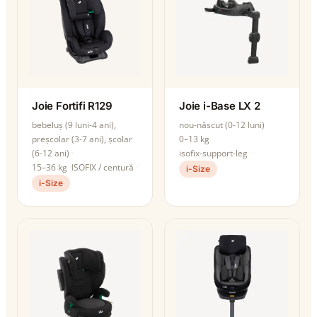
Joie Fortifi R129
Joie i-Base LX 2
bebeluș (9 luni-4 ani),
nou-născut (0-12 luni)
preșcolar (3-7 ani), școlar
0–13 kg
(6-12 ani)
isofix-support-leg
15–36 kg
ISOFIX / centură
i-Size
i-Size