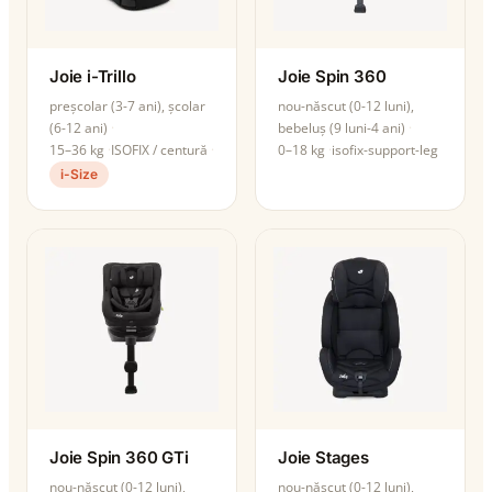
Joie i-Trillo
Joie Spin 360
preșcolar (3-7 ani), școlar
nou-născut (0-12 luni),
(6-12 ani)
bebeluș (9 luni-4 ani)
15–36 kg
ISOFIX / centură
0–18 kg
isofix-support-leg
i-Size
Joie Spin 360 GTi
Joie Stages
nou-născut (0-12 luni),
nou-născut (0-12 luni),