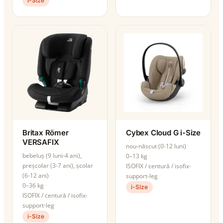
i-Size
Britax Römer
Cybex Cloud G i-Size
VERSAFIX
nou-născut (0-12 luni)
bebeluș (9 luni-4 ani),
0–13 kg
preșcolar (3-7 ani), școlar
ISOFIX / centură / isofix-
(6-12 ani)
support-leg
0–36 kg
i-Size
ISOFIX / centură / isofix-
support-leg
i-Size