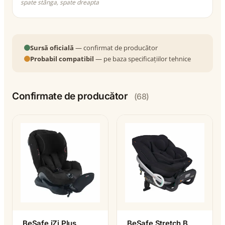
spate stânga, spate dreapta
Sursă oficială
— confirmat de producător
Probabil compatibil
— pe baza specificațiilor tehnice
Confirmate de producător
(68)
BeSafe iZi Plus
BeSafe Stretch B