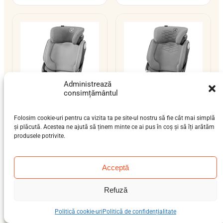
Administrează
consimțământul
Folosim cookie-uri pentru ca vizita ta pe site-ul nostru să fie cât mai simplă
Maxi-Cosi Kore i-
Maxi-Cosi Kore Pro
și plăcută. Acestea ne ajută să ținem minte ce ai pus în coș și să îți arătăm
Size
i-Size
produsele potrivite.
preșcolar (3-7 ani), școlar
preșcolar (3-7 ani), școlar
(6-12 ani)
(6-12 ani)
15–36 kg
ISOFIX
15–36 kg
ISOFIX / centură
Acceptă
i-Size
Refuză
Politică cookie-uri
Politică de confidențialitate