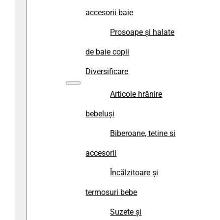
accesorii baie
Prosoape și halate
de baie copii
Diversificare
Articole hrănire
bebeluși
Biberoane, tetine si
accesorii
Încălzitoare și
termosuri bebe
Suzete și