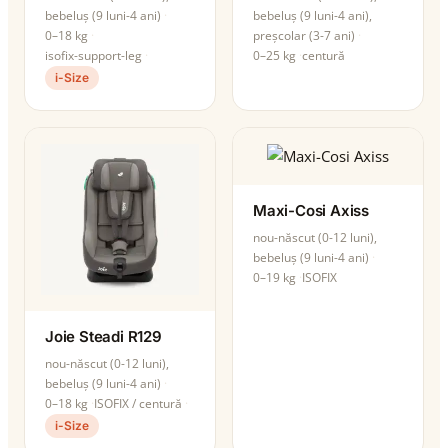
bebeluș (9 luni-4 ani)
bebeluș (9 luni-4 ani),
0–18 kg
preșcolar (3-7 ani)
isofix-support-leg
0–25 kg
centură
i-Size
Maxi-Cosi Axiss
nou-născut (0-12 luni),
bebeluș (9 luni-4 ani)
0–19 kg
ISOFIX
Joie Steadi R129
nou-născut (0-12 luni),
bebeluș (9 luni-4 ani)
0–18 kg
ISOFIX / centură
i-Size