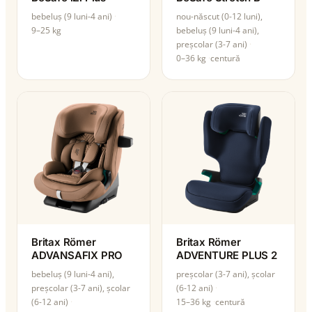
bebeluș (9 luni-4 ani)
nou-născut (0-12 luni),
9–25 kg
bebeluș (9 luni-4 ani),
preșcolar (3-7 ani)
0–36 kg
centură
Britax Römer
Britax Römer
ADVANSAFIX PRO
ADVENTURE PLUS 2
bebeluș (9 luni-4 ani),
preșcolar (3-7 ani), școlar
preșcolar (3-7 ani), școlar
(6-12 ani)
(6-12 ani)
15–36 kg
centură