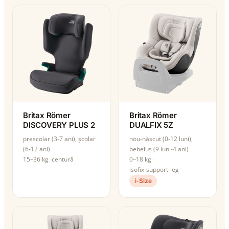
Britax Römer
Britax Römer
DISCOVERY PLUS 2
DUALFIX 5Z
preșcolar (3-7 ani), școlar
nou-născut (0-12 luni),
(6-12 ani)
bebeluș (9 luni-4 ani)
15–36 kg
centură
0–18 kg
isofix-support-leg
i-Size