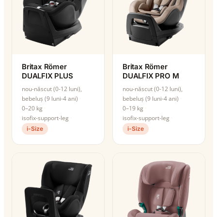
Britax Römer
Britax Römer
DUALFIX PLUS
DUALFIX PRO M
nou-născut (0-12 luni),
nou-născut (0-12 luni),
bebeluș (9 luni-4 ani)
bebeluș (9 luni-4 ani)
0–20 kg
0–19 kg
isofix-support-leg
isofix-support-leg
i-Size
i-Size