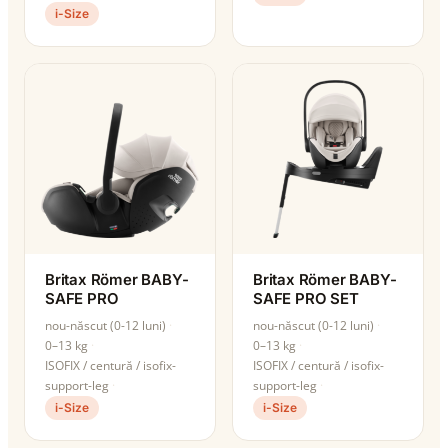
i-Size
Britax Römer BABY-
Britax Römer BABY-
SAFE PRO
SAFE PRO SET
nou-născut (0-12 luni)
nou-născut (0-12 luni)
0–13 kg
0–13 kg
ISOFIX / centură / isofix-
ISOFIX / centură / isofix-
support-leg
support-leg
i-Size
i-Size