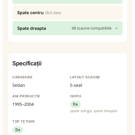
Spate centru
fără date
68 scaune compatibile
→
Spate dreapta
Specificații
CAROSERIE
LAYOUT SCAUNE
Sedan
5-seat
ANI PRODUCȚIE
ISOFIX
1995–2004
Da
spate stânga, spate dreapta
TOP TETHER
Da