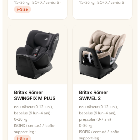
15–36 kg
ISOFIX / centură
15–36 kg
ISOFIX / centură
i-Size
Britax Römer
Britax Römer
SWINGFIX M PLUS
SWIVEL 2
nou-născut (0-12 luni),
nou-născut (0-12 luni),
bebeluș (9 luni-4 ani)
bebeluș (9 luni-4 ani),
0–20 kg
preșcolar (3-7 ani)
ISOFIX / centură / isofix-
0–36 kg
support-leg
ISOFIX / centură / isofix-
support-leg
i-Size