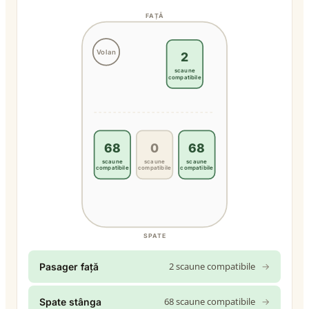
FAȚĂ
Volan
2
scaune
compatibile
68
0
68
scaune
scaune
scaune
compatibile
compatibile
compatibile
SPATE
2 scaune compatibile
→
Pasager față
68 scaune compatibile
→
Spate stânga