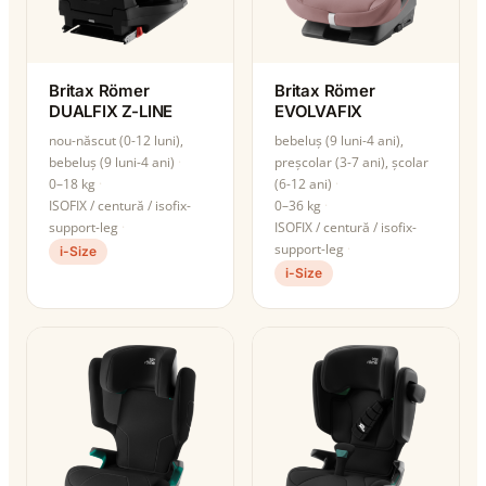
Britax Römer
Britax Römer
DUALFIX Z-LINE
EVOLVAFIX
nou-născut (0-12 luni),
bebeluș (9 luni-4 ani),
bebeluș (9 luni-4 ani)
preșcolar (3-7 ani), școlar
0–18 kg
(6-12 ani)
ISOFIX / centură / isofix-
0–36 kg
support-leg
ISOFIX / centură / isofix-
support-leg
i-Size
i-Size