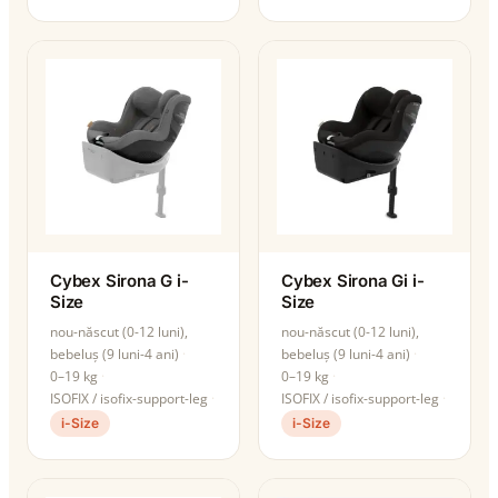
Cybex Sirona G i-
Cybex Sirona Gi i-
Size
Size
nou-născut (0-12 luni),
nou-născut (0-12 luni),
bebeluș (9 luni-4 ani)
bebeluș (9 luni-4 ani)
0–19 kg
0–19 kg
ISOFIX / isofix-support-leg
ISOFIX / isofix-support-leg
i-Size
i-Size