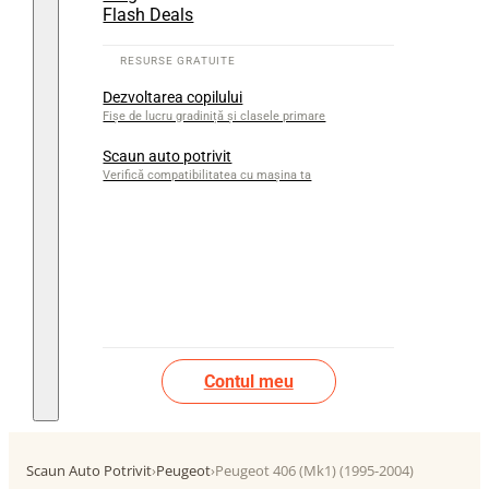
Flash Deals
Dezvoltarea copilului
Fișe de lucru gradiniță și clasele primare
Scaun auto potrivit
Verifică compatibilitatea cu mașina ta
Contul meu
Scaun Auto Potrivit
›
Peugeot
›
Peugeot 406 (Mk1) (1995-2004)